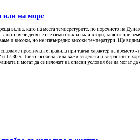
а или на море
реща вълна, като на места температурите, по поречието на Дунава
защото вече денят е осезаемо по-кратък и второ, защото при зем
кваме и високи, но не извънредно високи температури. Ще видим
а спазваме простичките правила при такъв характер на времето -
и 17:30 ч. Това с особена сила важи за децата и възрастните хор
уацията и могат да се изложат на опасни условия без да могат да