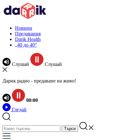
Новини
Предавания
Darik Health
„40 до 40“
Слушай
Слушай
Дарик радио - предаване на живо!
00:00
Гледай