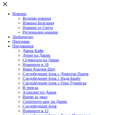
Новини
Водещи новини
Новини България
Новини от Света
Регионални новини
Любопитно
Програма
Предавания
Дарик Кафе
Денят на Дарик
Седмицата на Дарик
Новините в 18
Ники Кънчев Шоу
Следобедният блок с Димитър Панев
Следобедният блок с Надя Брайт
Следобедният блок с Гери Турийска
В тренда
Агросвят по Дарик
Време за джаз
Спортното шоу на Дарик
Следобедният блок
Новините в 12