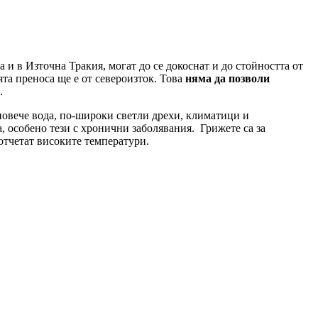
 и в Източна Тракия, могат до се докоснат и до стойността от
ята преноса ще е от североизток. Това
няма да позволи
.
 повече вода, по-широки светли дрехи, климатици и
а, особено тези с хронични заболявания. Грижете са за
 отчетат високите температури.