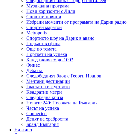
Следобедният блок с Тодор Пантилеев
Музикална програма
Нови хоризонти с Лили
Спортни новини
Избрани моменти от програмата на Дарик радио
Спортен маратон
Metropolis
Спортното шоу на Дарик в аванс
Подкаст в ефира
Още по темата
Портрети на успеха
Как да живеем до 100?
Финес
Дебатът
Следобедният блок с Георги Иванов
Мечтани дестинации
Гласът на изкуството
Квадратни метри
Следобедна криза
Новите 240: Посоката на България
Часът на успеха
Connected
Денят на храбростта
Бранд България
На живо