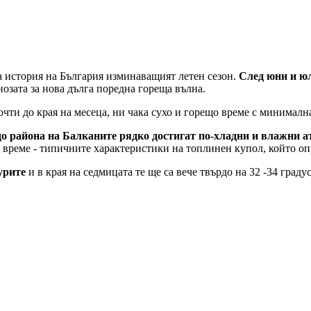
а история на България изминаващият летен сезон.
След юни и юл
озата за нова дълга поредна гореща вълна.
почти до края на месеца, ни чака сухо и горещо време с минимал
до района на Балканите рядко достигат по-хладни и влажни 
 време - типичните характеристики на топлинен купол, който оп
урите
и в края на седмицата те ще са вече твърдо на 32 -34 граду