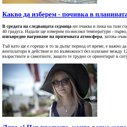
Какво да изберем - почивка в планинат
В средата на следващата седмица
ни очаква и пика на тази го
40 градуса. Надали ще измерим по-високи температури - първо, 
извънредно нагряване на приземната атмосфера
, затова оча
Тъй като ще е горещо и то за дълъг период от време, е важно д
вентилатори в действие и по възможност без излизане между 12 
възрастните и самотните, защото те трудно се ориентират в сит