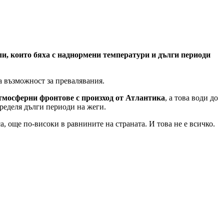
и, които бяха с наднормени температури и дълги периоди
на възможност за превалявания.
атмосферни фронтове с произход от Атлантика
, а това води до
ределя дълги периоди на жеги.
са, още по-високи в равнините на страната. И това не е всичко.