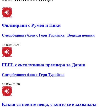
Филмирани с Румен и Ники
Следобедният блок с Гери Турийска
|
Водещи новини
08 Юли 2026
FEEL с ексклузивна премиера за Дарик
Следобедният блок с Гери Турийска
10 Юни 2026
Какви са новите неща, с които се е захванала