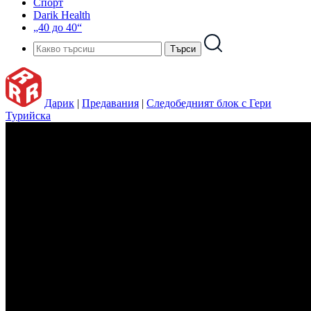
Спорт
Darik Health
„40 до 40“
Дарик
|
Предавания
|
Следобедният блок с Гери
Турийска