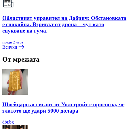
Областният управител на Добрич: Обстановката
е спокойна. Взривът от дрона – чут като
спукване на гума.
преди 2 часа
Всички
От мрежата
Швейцарски гигант от Уолстрийт с прогноза, че
златото ще удари 5000 долара
dbr.bg