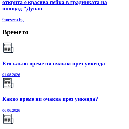
открита е красива пейка в градинката на
площад "Дунав"
9meseca.bg
Времето
Ето какво време ни очаква през уикенда
01.08.2026
Какво време ни очаква през уикенда?
06.06.2026