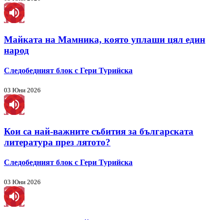
Майката на Мамника, която уплаши цял един
народ
Следобедният блок с Гери Турийска
03 Юни 2026
Кои са най-важните събития за българската
литература през лятото?
Следобедният блок с Гери Турийска
03 Юни 2026