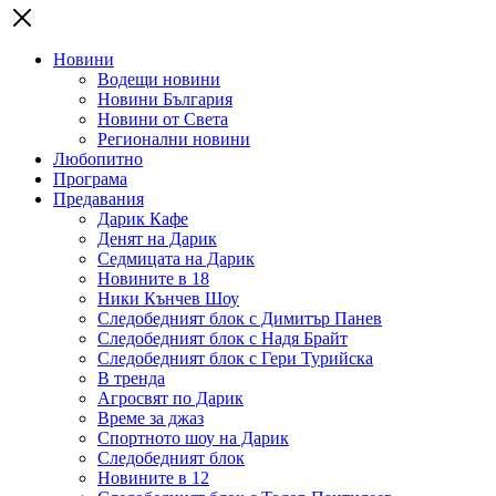
Новини
Водещи новини
Новини България
Новини от Света
Регионални новини
Любопитно
Програма
Предавания
Дарик Кафе
Денят на Дарик
Седмицата на Дарик
Новините в 18
Ники Кънчев Шоу
Следобедният блок с Димитър Панев
Следобедният блок с Надя Брайт
Следобедният блок с Гери Турийска
В тренда
Агросвят по Дарик
Време за джаз
Спортното шоу на Дарик
Следобедният блок
Новините в 12