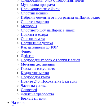
Следобедният блок с Тодор Пантилеев
Музикална програма
Нови хоризонти с Лили
Спортни новини
Избрани моменти от програмата на Дарик радио
Спортен маратон
Metropolis
Спортното шоу на Дарик в аванс
Подкаст в ефира
Още по темата
Портрети на успеха
Как да живеем до 100?
Финес
Дебатът
Следобедният блок с Георги Иванов
Мечтани дестинации
Гласът на изкуството
Квадратни метри
Следобедна криза
Новите 240: Посоката на България
Часът на успеха
Connected
Денят на храбростта
Бранд България
На живо