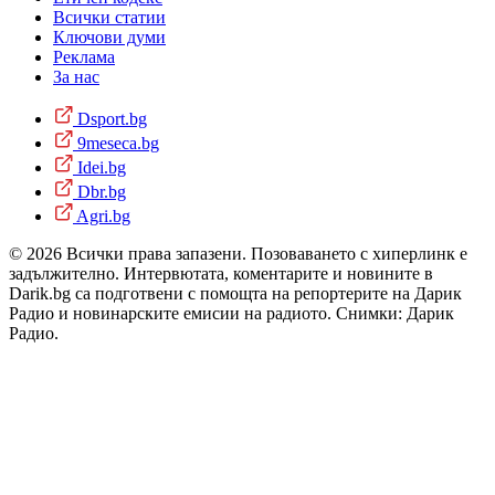
Всички статии
Ключови думи
Реклама
За нас
Dsport.bg
9meseca.bg
Idei.bg
Dbr.bg
Agri.bg
© 2026 Всички права запазени. Позоваването с хиперлинк е
задължително. Интервютата, коментарите и новините в
Darik.bg са подготвени с помощта на репортерите на Дарик
Радио и новинарските емисии на радиото. Снимки: Дарик
Радио.