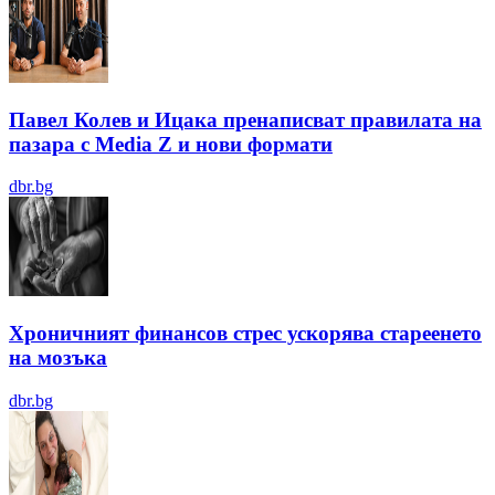
Павел Колев и Ицака пренаписват правилата на
пазара с Media Z и нови формати
dbr.bg
Хроничният финансов стрес ускорява стареенето
на мозъка
dbr.bg