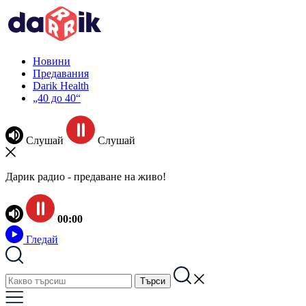
Новини
Предавания
Darik Health
„40 до 40“
Слушай
Слушай
Дарик радио - предаване на живо!
00:00
Гледай