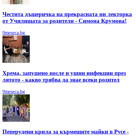
Честита дъщеричка на прекрасната ни лекторка
от Училищата за родители - Симона Крумова!
9meseca.bg
Хрема, запушено носле и ушни инфекции през
лятотo - какво трябва да знае всеки родител
9meseca.bg
Пеперудени крила за кърмещите майки в Русе -