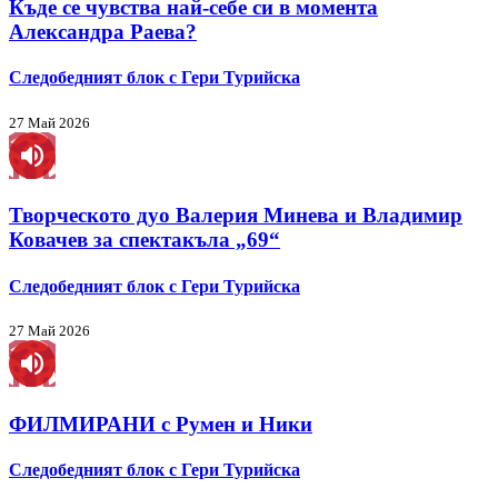
Къде се чувства най-себе си в момента
Александра Раева?
Следобедният блок с Гери Турийска
27 Май 2026
Творческото дуо Валерия Минева и Владимир
Ковачев за спектакъла „69“
Следобедният блок с Гери Турийска
27 Май 2026
ФИЛМИРАНИ с Румен и Ники
Следобедният блок с Гери Турийска