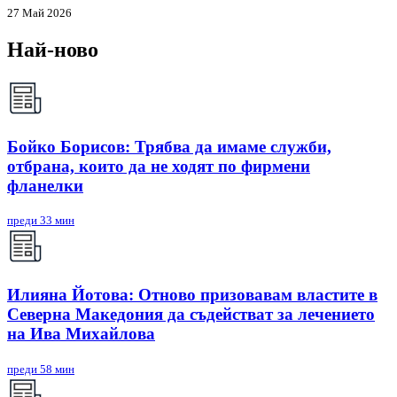
27 Май 2026
Най-ново
Бойко Борисов: Трябва да имаме служби,
отбрана, които да не ходят по фирмени
фланелки
преди 33 мин
Илияна Йотова: Отново призовавам властите в
Северна Македония да съдействат за лечението
на Ива Михайлова
преди 58 мин