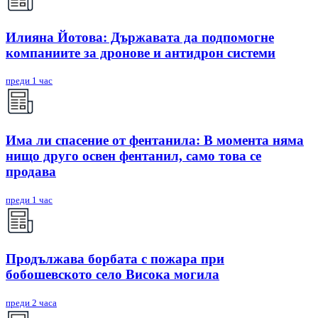
Илияна Йотова: Държавата да подпомогне
компаниите за дронове и антидрон системи
преди 1 час
Има ли спасение от фентанила: В момента няма
нищо друго освен фентанил, само това се
продава
преди 1 час
Продължава борбата с пожара при
бобошевското село Висока могила
преди 2 часа