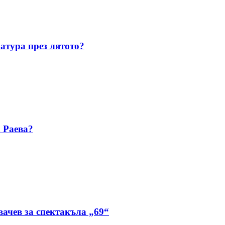
атура през лятото?
а Раева?
ачев за спектакъла „69“