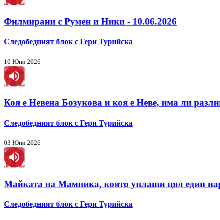
Филмирани с Румен и Ники - 10.06.2026
Следобедният блок с Гери Турийска
10 Юни 2026
Коя е Невена Бозукова и коя е Неве, има ли разл
Следобедният блок с Гери Турийска
03 Юни 2026
Майката на Мамника, която уплаши цял един на
Следобедният блок с Гери Турийска