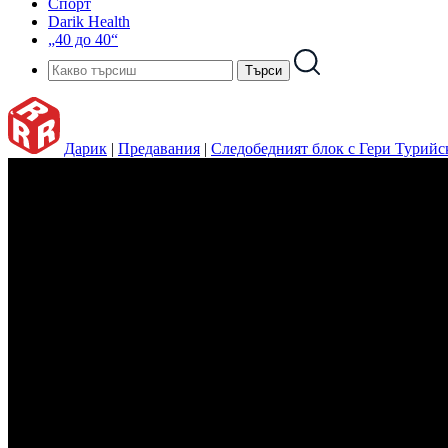
Спорт
Darik Health
„40 до 40“
Дарик
|
Предавания
|
Следобедният блок с Гери Турийс