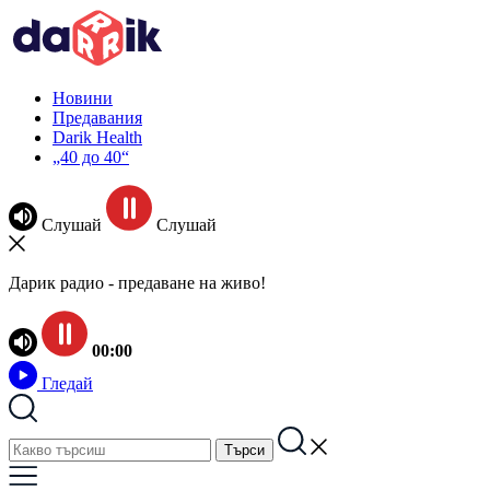
Новини
Предавания
Darik Health
„40 до 40“
Слушай
Слушай
Дарик радио - предаване на живо!
00:00
Гледай