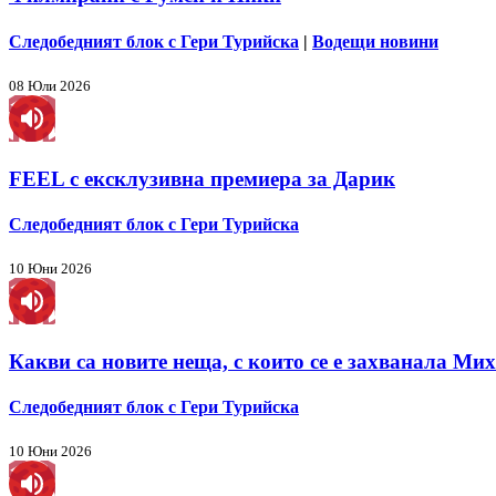
Следобедният блок с Гери Турийска
|
Водещи новини
08 Юли 2026
FEEL с ексклузивна премиера за Дарик
Следобедният блок с Гери Турийска
10 Юни 2026
Какви са новите неща, с които се е захванала М
Следобедният блок с Гери Турийска
10 Юни 2026