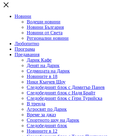
Новини
Водещи новини
Новини България
Новини от Света
Регионални новини
Любопитно
Програма
Предавания
Дарик Кафе
Денят на Дарик
Седмицата на Дарик
Новините в 18
Ники Кънчев Шоу
Следобедният блок с Димитър Панев
Следобедният блок с Надя Брайт
Следобедният блок с Гери Турийска
В тренда
Агросвят по Дарик
Време за джаз
Спортното шоу на Дарик
Следобедният блок
Новините в 12