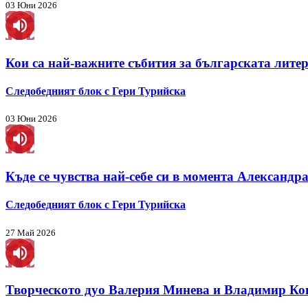
03 Юни 2026
Кои са най-важните събития за българската литер
Следобедният блок с Гери Турийска
03 Юни 2026
Къде се чувства най-себе си в момента Александр
Следобедният блок с Гери Турийска
27 Май 2026
Творческото дуо Валерия Минева и Владимир Ков