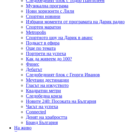
Следобедният блок с Тодор Пантилеев
Музикална програма
Нови хоризонти с Лили
Спортни новини
Избрани моменти от програмата на Дарик радио
Спортен маратон
Metropolis
Спортното шоу на Дарик в аванс
Подкаст в ефира
Още по темата
Портрети на успеха
Как да живеем до 100?
Финес
Дебатът
Следобедният блок с Георги Иванов
Мечтани дестинации
Гласът на изкуството
Квадратни метри
Следобедна криза
Новите 240: Посоката на България
Часът на успеха
Connected
Денят на храбростта
Бранд България
На живо