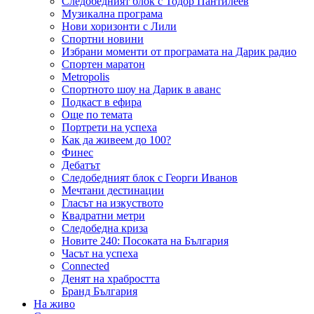
Следобедният блок с Тодор Пантилеев
Музикална програма
Нови хоризонти с Лили
Спортни новини
Избрани моменти от програмата на Дарик радио
Спортен маратон
Metropolis
Спортното шоу на Дарик в аванс
Подкаст в ефира
Още по темата
Портрети на успеха
Как да живеем до 100?
Финес
Дебатът
Следобедният блок с Георги Иванов
Мечтани дестинации
Гласът на изкуството
Квадратни метри
Следобедна криза
Новите 240: Посоката на България
Часът на успеха
Connected
Денят на храбростта
Бранд България
На живо