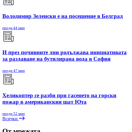
Володимир Зеленски е на посещение в Белград
преди 44 мин
И през почивните дни родължава инициативата
за раздаване на бутилирана вода в София
преди 47 мин
Хеликоптер се разби при гасенето на горски
пожар в американския щат Юта
преди 52 мин
Всички
От мрежата