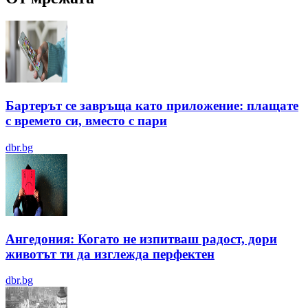
Бартерът се завръща като приложение: плащате
с времето си, вместо с пари
dbr.bg
Ангедония: Когато не изпитваш радост, дори
животът ти да изглежда перфектен
dbr.bg