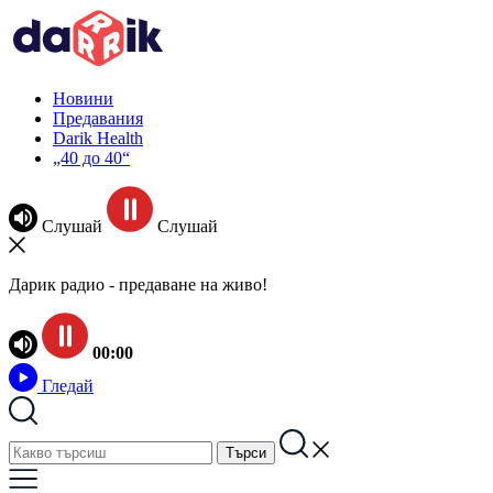
Новини
Предавания
Darik Health
„40 до 40“
Слушай
Слушай
Дарик радио - предаване на живо!
00:00
Гледай