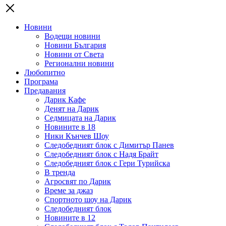
Новини
Водещи новини
Новини България
Новини от Света
Регионални новини
Любопитно
Програма
Предавания
Дарик Кафе
Денят на Дарик
Седмицата на Дарик
Новините в 18
Ники Кънчев Шоу
Следобедният блок с Димитър Панев
Следобедният блок с Надя Брайт
Следобедният блок с Гери Турийска
В тренда
Агросвят по Дарик
Време за джаз
Спортното шоу на Дарик
Следобедният блок
Новините в 12