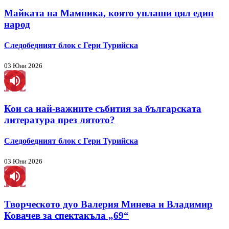
Майката на Мамника, която уплаши цял един
народ
Следобедният блок с Гери Турийска
03 Юни 2026
Кои са най-важните събития за българската
литература през лятото?
Следобедният блок с Гери Турийска
03 Юни 2026
Творческото дуо Валерия Минева и Владимир
Ковачев за спектакъла „69“