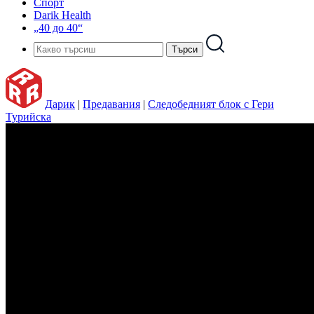
Спорт
Darik Health
„40 до 40“
Дарик
|
Предавания
|
Следобедният блок с Гери
Турийска