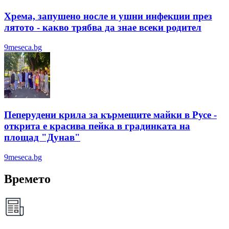
Хрема, запушено носле и ушни инфекции през
лятотo - какво трябва да знае всеки родител
9meseca.bg
Пеперудени крила за кърмещите майки в Русе -
открита е красива пейка в градинката на
площад "Дунав"
9meseca.bg
Времето