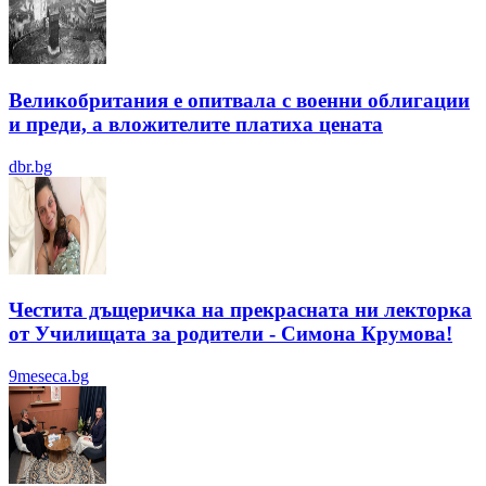
Великобритания е опитвала с военни облигации
и преди, а вложителите платиха цената
dbr.bg
Честита дъщеричка на прекрасната ни лекторка
от Училищата за родители - Симона Крумова!
9meseca.bg