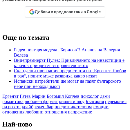
Добави в предпочитани в Google
Още по темата
Радев повтаря модела „Борисов“! Анализ на Валерия
Велева
Вицепремиерът Пулев: Привличането на инвестиции е
ключов приоритет за правителството
Скандални признания преди старта на „Ергенът: Любов
в рая“, новите мъже разкриха какво искат
Испански изтребители ще могат да пазят българското
небе при необходимост
Ергенът
Гатев
Марин
Богомил Копчев
психолог
дами
романтика
любовен формат
риалити шоу
България
церемония
на розата
крайбрежен бар
предизвикателства
емоции
отношения
любовни отношения
напрежение
Най-ново