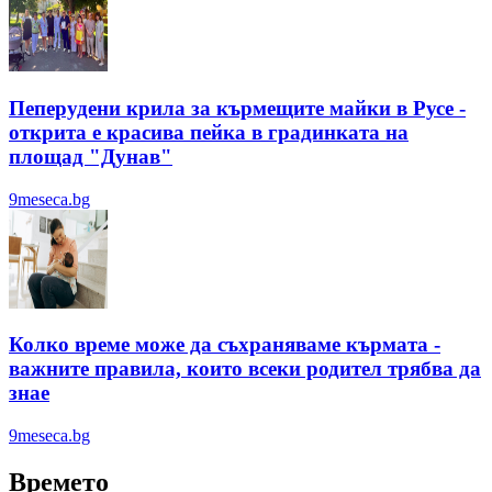
Пеперудени крила за кърмещите майки в Русе -
открита е красива пейка в градинката на
площад "Дунав"
9meseca.bg
Колко време може да съхраняваме кърмата -
важните правила, които всеки родител трябва да
знае
9meseca.bg
Времето