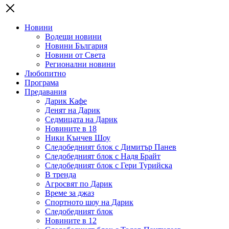
Новини
Водещи новини
Новини България
Новини от Света
Регионални новини
Любопитно
Програма
Предавания
Дарик Кафе
Денят на Дарик
Седмицата на Дарик
Новините в 18
Ники Кънчев Шоу
Следобедният блок с Димитър Панев
Следобедният блок с Надя Брайт
Следобедният блок с Гери Турийска
В тренда
Агросвят по Дарик
Време за джаз
Спортното шоу на Дарик
Следобедният блок
Новините в 12