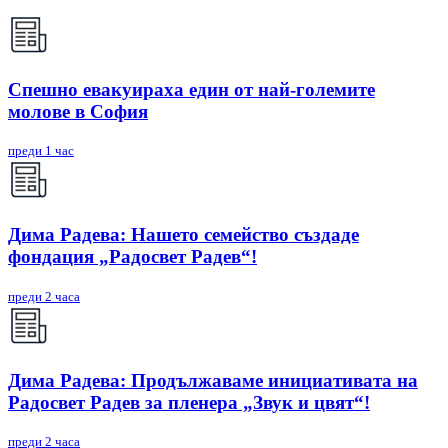
Спешно евакуираха един от най-големите
молове в София
преди 1 час
Дима Радева: Нашето семейство създаде
фондация „Радосвет Радев“!
преди 2 часа
Дима Радева: Продължаваме инициативата на
Радосвет Радев за пленера „Звук и цвят“!
преди 2 часа