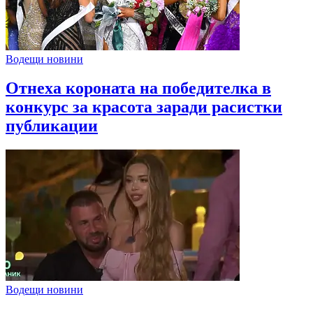
Водещи новини
Отнеха короната на победителка в
конкурс за красота заради расистки
публикации
Водещи новини