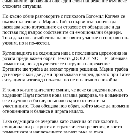
символично, добавяйки още един слой напрежение към вече
сложната ситуация.
По-късно обаче разговорите с психолога Богомил Копчев се
оказват ключови за Марин. Той за първи път започва да
назовава ясно вътрешните си страхове от обвързване и да
поставя под въпрос собствените си емоционални бариери.
Това дава нова дълбочина на неговото участие и го прави по-
уязвим, но и по-честен.
Кулминацията на седмицата идва с последната церемония на
розата преди важен обрат. Темата „DOLCE NOTTE“ обещава
романтика, но зад кулисите се натрупва напрежение.
Ергените ще трябва да вземат трудни решения, Марин трябва
да избере с кои две дами продължава напред, докато при Гатев
ситуацията изглежда по-ясна, но не и напълно спокойна.
И точно когато зрителите смятат, че вече са видели всичко,
водещият Наум поставя нова загадка разкрива, че в имението
се е случило събитие, останало скрито от очите на
участниците. Това обещава нов обрат, който може да промени
отношенията и баланса в играта изцяло.
Така седмицата се очертава като смесица от психология,
емоционални разкрития и стратегически решения, в които
романтиката и напрежението вървят ръка за ръка.