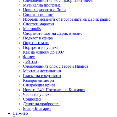
Следобедният блок с Тодор Пантилеев
Музикална програма
Нови хоризонти с Лили
Спортни новини
Избрани моменти от програмата на Дарик радио
Спортен маратон
Metropolis
Спортното шоу на Дарик в аванс
Подкаст в ефира
Още по темата
Портрети на успеха
Как да живеем до 100?
Финес
Дебатът
Следобедният блок с Георги Иванов
Мечтани дестинации
Гласът на изкуството
Квадратни метри
Следобедна криза
Новите 240: Посоката на България
Часът на успеха
Connected
Денят на храбростта
Бранд България
На живо