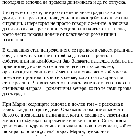
поотделно започва да променя динамиката и да го отпуска.
Интересното тук е, че връзките вече не се градят само на
думи, а и на реакции, поведение и малки действия в реални
ситуации. Операторът не просто говори с жените, а започва
да ги опознава в различни емоционални контексти – нещо,
което често показва повече от класически романтични
разговори.
В следващия етап напрежението се пренася в съвсем различна
среда, тримата участници трябва да влязат в ролята на
собственици на крайбрежен бар. Задачата изглежда забавна на
пръв поглед, но бързо се превръща в тест за характер,
организация и екипност. Именно там става ясно кой умее да
поема инициатива и кой се колебае, когато отговорността
стане реална. В зависимост от представянето им, ги очаква и
специална награда – романтична вечеря, която те сами трябва
да създадат.
При Марин седмицата започва в по-лек тон – с разходка в
зоокът заедно с трите дами. Очаквано спокойният момент
бързо се превръща в изпитание, когато срещите с екзотични
животни събуждат напрежение и леки паники. Ситуацията
дори става по-драматична с появата на нов претендент, който
шокиращо оставя „следа“ върху Марин, буквално и