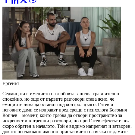
Ергенът
Седмицата в имението на любовта започва сравнително
спокойно, но още от първите разговори става ясно, че
емоциите няма да останат под контрол дълго. Гатев и
неговите дами се изправят пред срещи с психолога Богомил
Копчев – момент, който трябва да отвори пространство за
искреност и вътрешни разговори, но при Гатев ефектът е по-
скоро обратен в началото. Той е видимо напрегнат и затворен,
докато неочаквано именно присъствието на всяка от дамите