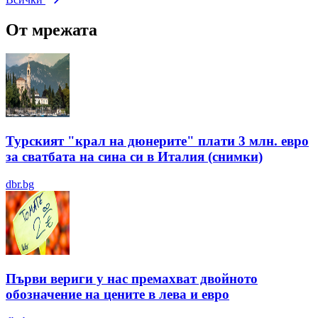
От мрежата
Турският "крал на дюнерите" плати 3 млн. евро
за сватбата на сина си в Италия (снимки)
dbr.bg
Първи вериги у нас премахват двойното
обозначение на цените в лева и евро