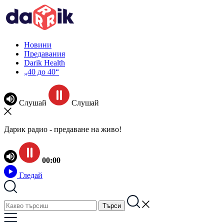
Новини
Предавания
Darik Health
„40 до 40“
Слушай
Слушай
Дарик радио - предаване на живо!
00:00
Гледай