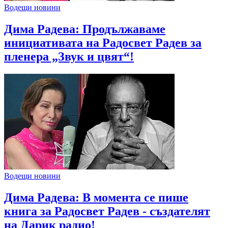
Водещи новини
Дима Радева: Продължаваме
инициативата на Радосвет Радев за
пленера „Звук и цвят“!
Водещи новини
Дима Радева: В момента се пише
книга за Радосвет Радев - създателят
на Дарик радио!