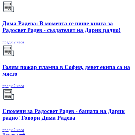
Дима Радева: В момента се пише книга за
Радосвет Радев - създателят на Дарик радио!
преди 2 часа
Голям пожар пламна в София, девет екипа са на
място
преди 2 часа
Спомени за Радосвет Радев - бащата на Дарик
радио! Говори Дима Радева
преди 2 часа
Всички