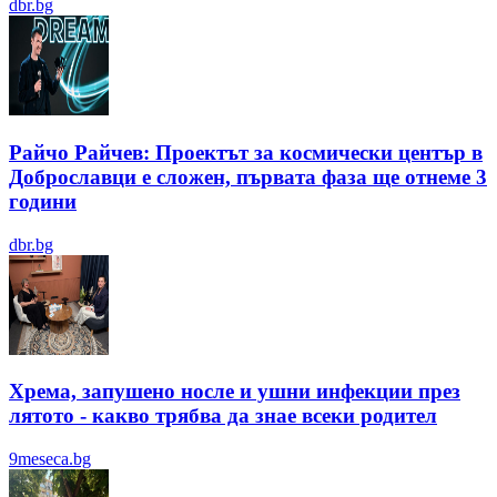
dbr.bg
Райчо Райчев: Проектът за космически център в
Доброславци е сложен, първата фаза ще отнеме 3
години
dbr.bg
Хрема, запушено носле и ушни инфекции през
лятотo - какво трябва да знае всеки родител
9meseca.bg