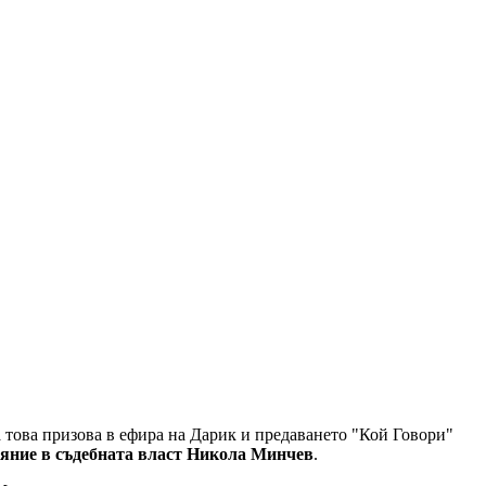
За това призова в ефира на Дарик и предаването "Кой Говори"
ияние в съдебната власт Никола Минчев
.