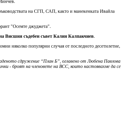
Минчев.
ъководствата на СГП, САП, както и манекенката Ивайла
орант "Осемте джуджета".
 на Висшия съдебен съвет Калин Калпакчиев
.
помни няколко популярни случая от последното десетилетие,
здаденото сдружение “План Б”, оглавено от Любена Павлова
ки - броят на членовете на ВСС, които настоявахме да се