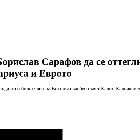
рислав Сарафов да се оттегли 
тариуса и Еврото
и съдията и бивш член на Висшия съдебен съвет Калин Калпакчие