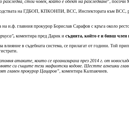
 разследва, стои човек, който е обект на разследване
", посочи 
ководствата на ГДБОП, КПКОНПИ, ВСС, Инспектората към ВСС, р
 на и.ф. главния прокурор Борислав Сарафов с кръга около рест
ариуса"
,
коментира пред Дарик и
съдията, който е и бивш член
за влияние в съдебната система, се прилагат от години. Той при
гистрати.
апомня атаките, които се организираха през 2014 г. от новосъ
няте си същите тези мафиотски кодове. Шестте агнешки главич
ият главен прокурор Цацаров”
, коментира Калпакчиев.