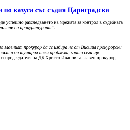
а по казуса със съдия Цариградска
еде успешно разследването на мрежата за контрол в съдебната
тояние на прокуратурата”
.
о главният прокурор да се избира не от Висшия прокурорски
лност и би туширал тези проблеми, които сега ще
от съпредседателя на ДБ Христо Иванов за главен прокурор,