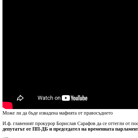
Може ли да бъде извадена мафията от правосъдието
И.ф. главеният прокурор Борислав Сарафов да се оттегли от пос
депутатът от ПП-ДБ и председател на временната парламен