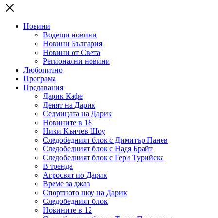
Новини
Водещи новини
Новини България
Новини от Света
Регионални новини
Любопитно
Програма
Предавания
Дарик Кафе
Денят на Дарик
Седмицата на Дарик
Новините в 18
Ники Кънчев Шоу
Следобедният блок с Димитър Панев
Следобедният блок с Надя Брайт
Следобедният блок с Гери Турийска
В тренда
Агросвят по Дарик
Време за джаз
Спортното шоу на Дарик
Следобедният блок
Новините в 12