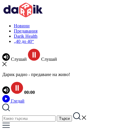
Новини
Предавания
Darik Health
„40 до 40“
Слушай
Слушай
Дарик радио - предаване на живо!
00:00
Гледай