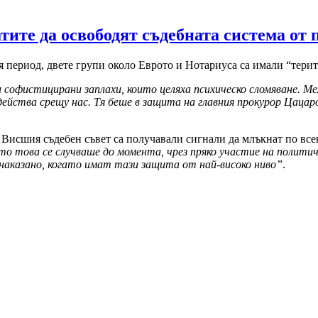
тите да освободят съдебната система от
я период, двете групи около Еврото и Нотариуса са имали “терито
и софистицирани заплахи, които целяха психическо сломяване. М
ейства срещу нас. Тя беше в защита на главния прокурор Цацаро
а Висшия съдебен съвет са получавали сигнали да млъкнат по в
йто това се случваше до момента, чрез пряко участие на полити
наказано, когато имат тази защита от най-високо ниво”
.