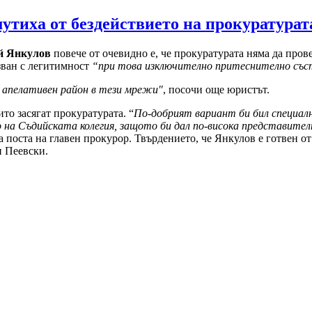
мутиха от бездействието на прокуратурат
й Янкулов
повече от очевидно е, че прокуратурата няма да пров
лзван с легитимност
“при това изключително притеснително със
 апелативен район в тези мрежи"
, посочи още юристът.
то засягат прокуратурата. “
По-добрият вариант би бил специалн
о на Съдийската колегия, защото би дал по-висока представите
за поста на главен прокурор. Твърдението, че Янкулов е готвен 
н Пеевски.