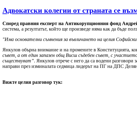
Адвокатски колегии от страната се въз
Според правния експерт на Антикорупционния фонд Андре
система, а резултатът, който ще произведе няма как да бъде по
"Има основателни съмнения за въвличането на целия Софийски
Янкулов обърна внимание и на промените в Конституцията, кои
съвет, а от един запазен общ Висш съдебен съвет, с участиет
съществуват”
. Янкулов отрече с него да са водени разговори 
направи през изминалата седмица лидерът на ПГ на ДПС Деля
Вижте целия разговор тук: