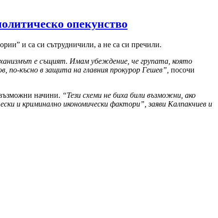
 политическо опекунство
рии” и са си сътрудничили, а не са си пречили.
еханизмът е същият. Имам убеждение, че групата, която
в, по-късно в защита на главния прокурор Гешев”,
посочи
севъзможни начини.
“Тези схеми не биха били възможни, ако
чески и криминално икономически фактори”, заяви Калпакчиев и