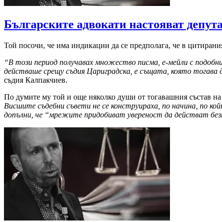
Българските адвокати настояват депута
Той посочи, че има индикации да се предполага, че в цитирани
“В този период получавах множество писма, е-мейли с подобн
действаше срещу съдия Цариградска, е същата, която тогава д
съдия Калпакчиев.
По думите му той и още няколко души от тогавашния състав н
Висшите съдебни съвети не се конструираха, по начина, по ко
допълни, че “мрежите придобиват увереност да действат без