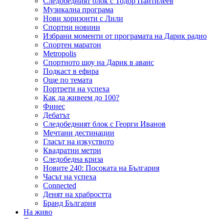
Следобедният блок с Тодор Пантилеев
Музикална програма
Нови хоризонти с Лили
Спортни новини
Избрани моменти от програмата на Дарик радио
Спортен маратон
Metropolis
Спортното шоу на Дарик в аванс
Подкаст в ефира
Още по темата
Портрети на успеха
Как да живеем до 100?
Финес
Дебатът
Следобедният блок с Георги Иванов
Мечтани дестинации
Гласът на изкуството
Квадратни метри
Следобедна криза
Новите 240: Посоката на България
Часът на успеха
Connected
Денят на храбростта
Бранд България
На живо