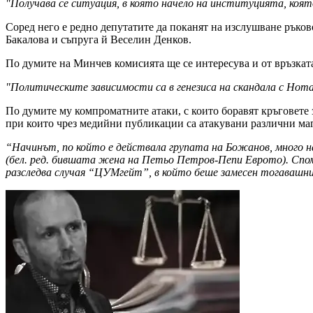
"Получава се ситуация, в която начело на институцията, която
Соред него е редно депутатите да поканят на изслушване ръ
Бакалова и съпруга й Веселин Денков.
По думите на Минчев комисията ще се интересува и от връзката
"Политическите зависимости са в генезиса на скандала с Нот
По думите му компроматните атаки, с които боравят кръговете 
при които чрез медийни публикации са атакувани различни ма
“Начинът, по който е действала групата на Божанов, много н
(бел. ред. бившата жена на Петьо Петров-Пепи Еврото). Спом
разследва случая “ЦУМгейт”, в който беше замесен тогавашн