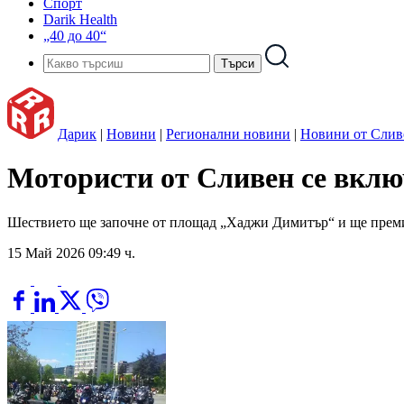
Спорт
Darik Health
„40 до 40“
Дарик
|
Новини
|
Регионални новини
|
Новини от Слив
Мотористи от Сливен се вклю
Шествието ще започне от площад „Хаджи Димитър“ и ще преми
15 Май 2026 09:49 ч.