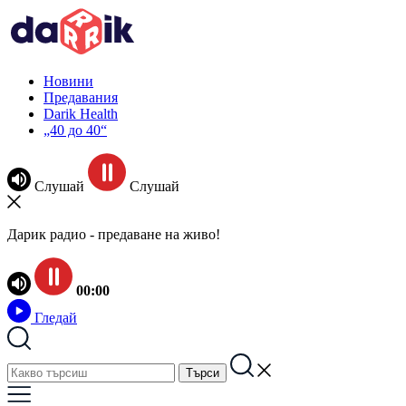
Новини
Предавания
Darik Health
„40 до 40“
Слушай
Слушай
Дарик радио - предаване на живо!
00:00
Гледай