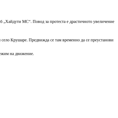
уб „Хайдути МС“. Повод за протеста е драстичното увеличение
 село Крушаре. Предвижда се там временно да се преустанови
режим на движение.