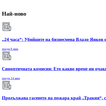
Най-ново
„24 часа“: Убийците на бизнесмена Владо Янков о
преди 6 мин
Синоптичната комисия: Ето какво време ни очак
преди 14 мин
Продължава гасенето на пожара край „Тракия“, 