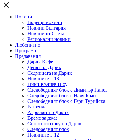
Новини
Водещи новини
Новини България
Новини от Света
Регионални новини
Любопитно
Програма
Предавания
Дарик Кафе
Денят на Дарик
Седмицата на Дарик
Новините в 18
Ники Кънчев Шоу
Следобедният блок с Димитър Панев
Следобедният блок с Надя Брайт
Следобедният блок с Гери Турийска
В тренда
Агросвят по Дарик
Време за джаз
Спортното шоу на Дарик
Следобедният блок
Новините в 12