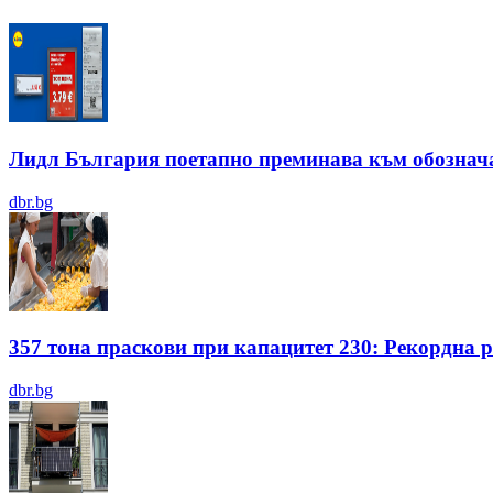
Лидл България поетапно преминава към обозначав
dbr.bg
357 тона праскови при капацитет 230: Рекордна
dbr.bg