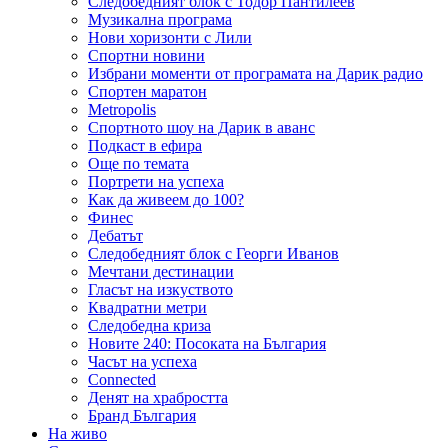
Следобедният блок с Тодор Пантилеев
Музикална програма
Нови хоризонти с Лили
Спортни новини
Избрани моменти от програмата на Дарик радио
Спортен маратон
Metropolis
Спортното шоу на Дарик в аванс
Подкаст в ефира
Още по темата
Портрети на успеха
Как да живеем до 100?
Финес
Дебатът
Следобедният блок с Георги Иванов
Мечтани дестинации
Гласът на изкуството
Квадратни метри
Следобедна криза
Новите 240: Посоката на България
Часът на успеха
Connected
Денят на храбростта
Бранд България
На живо