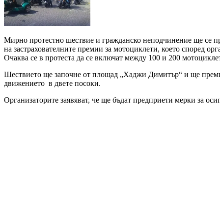
Мирно протестно шествие и гражданско неподчинение ще се про
на застрахователните премии за мотоциклети, което според орг
Очаква се в протеста да се включат между 100 и 200 мотоцикле
Шествието ще започне от площад „Хаджи Димитър“ и ще премин
движението в двете посоки.
Организаторите заявяват, че ще бъдат предприети мерки за оси