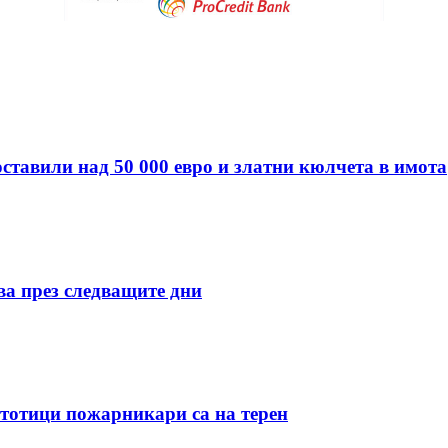
ставили над 50 000 евро и златни кюлчета в имота
ва през следващите дни
стотици пожарникари са на терен