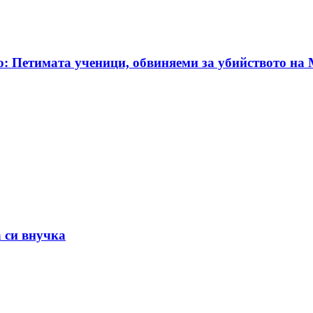
о: Петимата ученици, обвиняеми за убийството на 
а си внучка