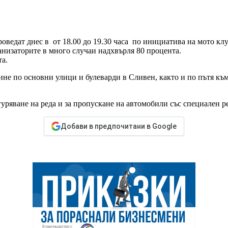
ведат днес в от 18.00 до 19.30 часа по инициатива на мото кл
анизаторите в много случаи надхвърля 80 процента.
та.
е по основни улици и булеварди в Сливен, както и по пътя към
гуряване на реда и за пропускане на автомобили със специален 
Добави в предпочитани в Google