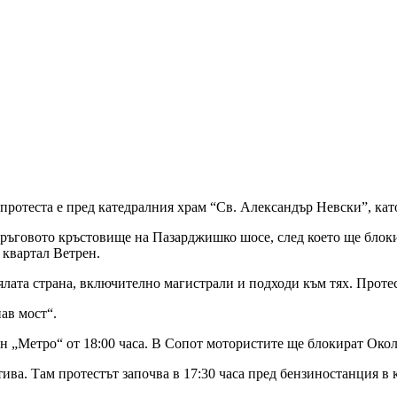
 протеста е пред катедралния храм “Св. Александър Невски”, кат
 кръговото кръстовище на Пазарджишко шосе, след което ще бло
 квартал Ветрен.
ялата страна, включително магистрали и подходи към тях. Проте
ав мост“.
н „Метро“ от 18:00 часа. В Сопот мотористите ще блокират Окол
ва. Там протестът започва в 17:30 часа пред бензиностанция в 