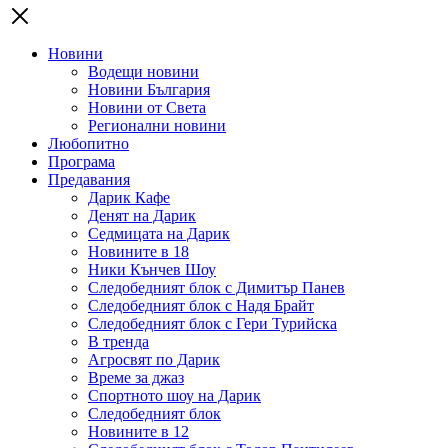
Новини
Водещи новини
Новини България
Новини от Света
Регионални новини
Любопитно
Програма
Предавания
Дарик Кафе
Денят на Дарик
Седмицата на Дарик
Новините в 18
Ники Кънчев Шоу
Следобедният блок с Димитър Панев
Следобедният блок с Надя Брайт
Следобедният блок с Гери Турийска
В тренда
Агросвят по Дарик
Време за джаз
Спортното шоу на Дарик
Следобедният блок
Новините в 12