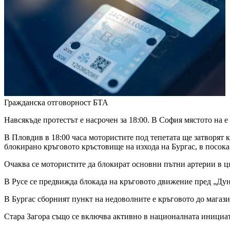
Гражданска отговорност
БТА
Навсякъде протестът е насрочен за 18:00. В София мястото на е
В Пловдив в 18:00 часа мотористите под тепетата ще затворят
блокирано кръговото кръстовище на изхода на Бургас, в посока
Очаква се мотористите да блокират основни пътни артерии в ц
В Русе се предвижда блокада на кръговото движение пред „Дун
В Бургас сборният пункт на недоволните е кръговото до магази
Стара Загора също се включва активно в националната инициати