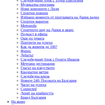
Следобедният блок с Тодор Пантилеев
Музикална програма
Нови хоризонти с Лили
Спортни новини
Избрани моменти от програмата на Дарик радио
Спортен маратон
Metropolis
Спортното шоу на Дарик в аванс
Подкаст в ефира
Още по темата
Портрети на успеха
Как да живеем до 100?
Финес
Дебатът
Следобедният блок с Георги Иванов
Мечтани дестинации
Гласът на изкуството
Квадратни метри
Следобедна криза
Новите 240: Посоката на България
Часът на успеха
Connected
Денят на храбростта
Бранд България
На живо