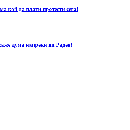
ма кой да плати протести сега!
каже дума напреки на Радев!