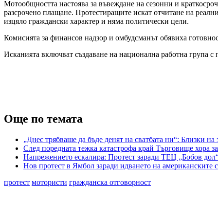
Мотообщността настоява за въвеждане на сезонни и краткосроч
разсрочено плащане. Протестиращите искат отчитане на реални
изцяло граждански характер и няма политически цели.
Комисията за финансов надзор и омбудсманът обявиха готовнос
Исканията включват създаване на национална работна група с 
Още по темата
„Днес трябваше да бъде денят на сватбата ни“: Близки на
След поредната тежка катастрофа край Търговище хора з
Напрежението ескалира: Протест заради ТЕЦ „Бобов дол
Нов протест в Ямбол заради идването на американските 
протест
мотористи
гражданска отговорност