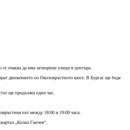
о се очаква да има затворени улици в центъра.
кират движението по Околовръстното шосе. В Бургас ще бъде
стът ще продължи един час.
овръстния път между 18:00 и 19:00 часа.
квартал „Кольо Ганчев“.