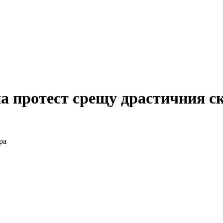
на протест срещу драстичния с
ра