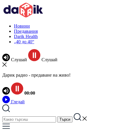
Новини
Предавания
Darik Health
„40 до 40“
Слушай
Слушай
Дарик радио - предаване на живо!
00:00
Гледай