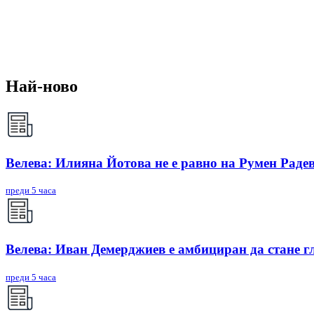
Най-ново
Велева: Илияна Йотова не е равно на Румен Радев
преди 5 часа
Велева: Иван Демерджиев е амбициран да стане г
преди 5 часа