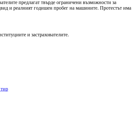
ователите предлагат твърде ограничени възможности за
едвид и реалният годишен пробег на машините. Протестът има
нституциите и застрахователите.
 тир