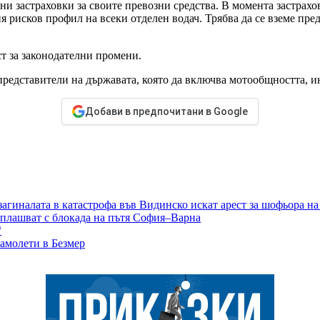
ни застраховки за своите превозни средства. В момента застрах
я рисков профил на всеки отделен водач. Трябва да се вземе пр
т за законодателни промени.
представители на държавата, която да включва мотообщността, и
Добави в предпочитани в Google
 загиналата в катастрофа във Видинско искат арест за шофьора на
аплашват с блокада на пътя София–Варна
“
самолети в Безмер