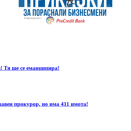
! Тя ще се еманципира!
лавен прокурор, но има 411 имота!