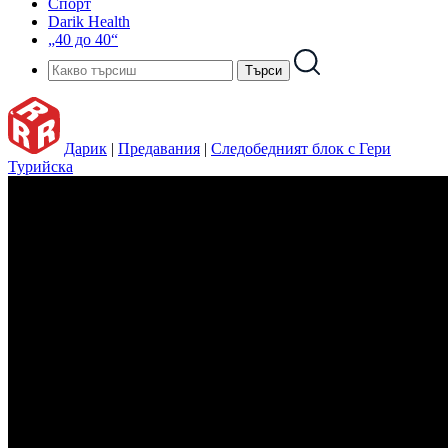
Спорт
Darik Health
„40 до 40“
Дарик
|
Предавания
|
Следобедният блок с Гери
Турийска