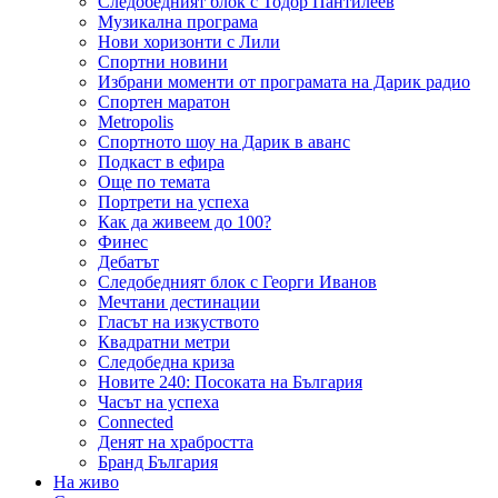
Следобедният блок с Тодор Пантилеев
Музикална програма
Нови хоризонти с Лили
Спортни новини
Избрани моменти от програмата на Дарик радио
Спортен маратон
Metropolis
Спортното шоу на Дарик в аванс
Подкаст в ефира
Още по темата
Портрети на успеха
Как да живеем до 100?
Финес
Дебатът
Следобедният блок с Георги Иванов
Мечтани дестинации
Гласът на изкуството
Квадратни метри
Следобедна криза
Новите 240: Посоката на България
Часът на успеха
Connected
Денят на храбростта
Бранд България
На живо