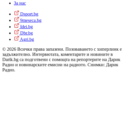
За нас
Dsport.bg
9meseca.bg
Idei.bg
Dbr.bg
Agri.bg
© 2026 Всички права запазени. Позоваването с хиперлинк е
задължително. Интервютата, коментарите и новините в
Darik.bg са подготвени с помощта на репортерите на Дарик
Радио и новинарските емисии на радиото. Снимки: Дарик
Радио.