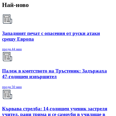
Най-ново
Западният печат с опасения от руски атаки
срещу Европа
преди 44 мин
Палеж в кметството на Тръстеник: Задържаха
47-годишен извършител
преди 50 мин
Кървава стрелба: 14-годишен ученик застреля
учител, рани трима и се самоуби в училище в