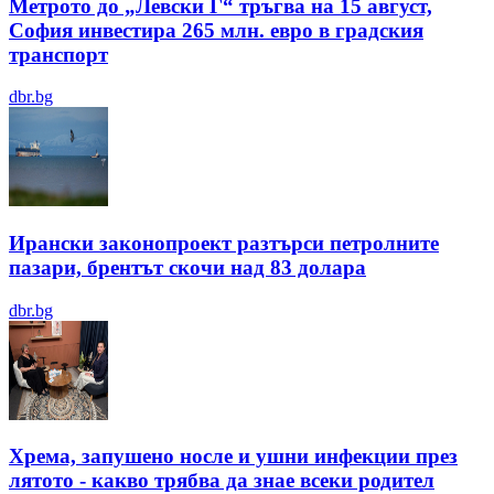
Метрото до „Левски Г“ тръгва на 15 август,
София инвестира 265 млн. евро в градския
транспорт
dbr.bg
Ирански законопроект разтърси петролните
пазари, брентът скочи над 83 долара
dbr.bg
Хрема, запушено носле и ушни инфекции през
лятотo - какво трябва да знае всеки родител