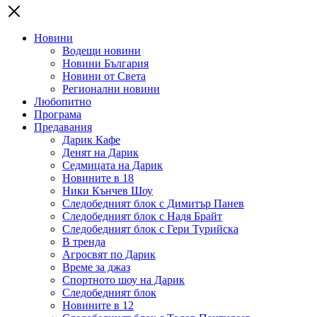
Новини
Водещи новини
Новини България
Новини от Света
Регионални новини
Любопитно
Програма
Предавания
Дарик Кафе
Денят на Дарик
Седмицата на Дарик
Новините в 18
Ники Кънчев Шоу
Следобедният блок с Димитър Панев
Следобедният блок с Надя Брайт
Следобедният блок с Гери Турийска
В тренда
Агросвят по Дарик
Време за джаз
Спортното шоу на Дарик
Следобедният блок
Новините в 12