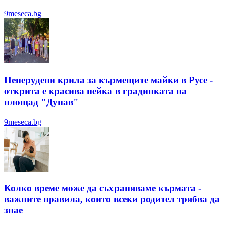
9meseca.bg
Пеперудени крила за кърмещите майки в Русе -
открита е красива пейка в градинката на
площад "Дунав"
9meseca.bg
Колко време може да съхраняваме кърмата -
важните правила, които всеки родител трябва да
знае