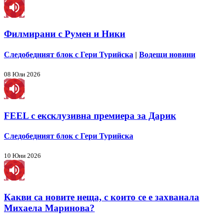
Филмирани с Румен и Ники
Следобедният блок с Гери Турийска
|
Водещи новини
08 Юли 2026
FEEL с ексклузивна премиера за Дарик
Следобедният блок с Гери Турийска
10 Юни 2026
Какви са новите неща, с които се е захванала
Михаела Маринова?