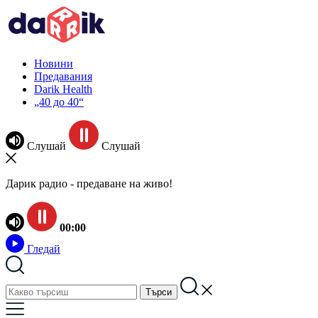
Новини
Предавания
Darik Health
„40 до 40“
Слушай
Слушай
Дарик радио - предаване на живо!
00:00
Гледай