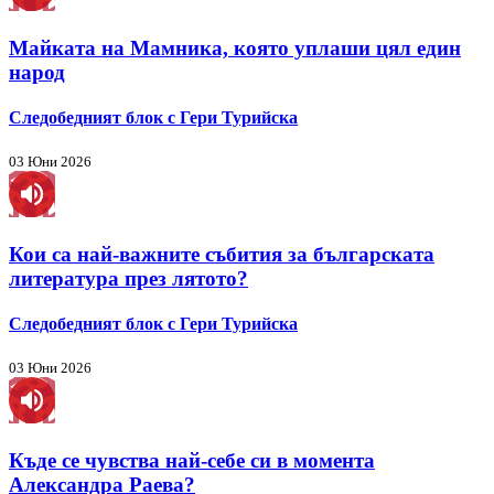
Майката на Мамника, която уплаши цял един
народ
Следобедният блок с Гери Турийска
03 Юни 2026
Кои са най-важните събития за българската
литература през лятото?
Следобедният блок с Гери Турийска
03 Юни 2026
Къде се чувства най-себе си в момента
Александра Раева?