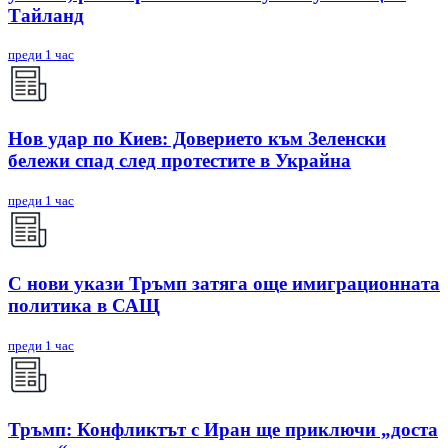
Тайланд
преди 1 час
Нов удар по Киев: Доверието към Зеленски
бележи спад след протестите в Украйна
преди 1 час
С нови укази Тръмп затяга още имиграционната
политика в САЩ
преди 1 час
Тръмп: Конфликтът с Иран ще приключи „доста