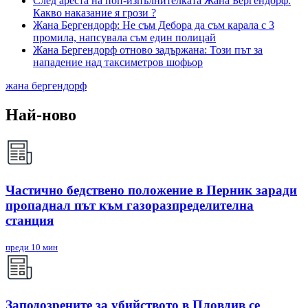
След ареста на поп-изпълнителката Жана Бергендорф:
Какво наказание я грози ?
Жана Бергендорф: Не съм Дебора да съм карала с 3
промила, напсувала съм един полицай
Жана Бергендорф отново задържана: Този път за
нападение над таксиметров шофьор
жана бергендорф
Най-ново
Частично бедствено положение в Перник заради
пропаднал път към газоразпределителна
станция
преди 10 мин
Заподозрените за убийството в Пловдив се