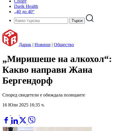
Спорт
Darik Health
„40 до 40“
Дарик
|
Новини
|
Общество
„Миришеше на алкохол“:
Какво направи Жана
Бергендорф
Според свидетели е обиждала полицаите
16 Юли 2025 16:35 ч.