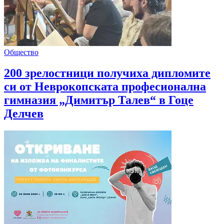
Общество
200 зрелостници получиха дипломите
си от Неврокопската професионална
гимназия „Димитър Талев“ в Гоце
Делчев