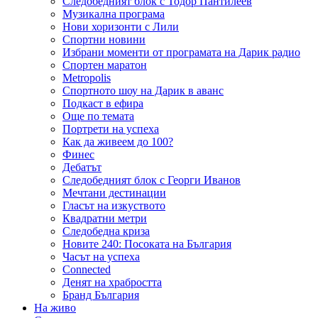
Следобедният блок с Тодор Пантилеев
Музикална програма
Нови хоризонти с Лили
Спортни новини
Избрани моменти от програмата на Дарик радио
Спортен маратон
Metropolis
Спортното шоу на Дарик в аванс
Подкаст в ефира
Още по темата
Портрети на успеха
Как да живеем до 100?
Финес
Дебатът
Следобедният блок с Георги Иванов
Мечтани дестинации
Гласът на изкуството
Квадратни метри
Следобедна криза
Новите 240: Посоката на България
Часът на успеха
Connected
Денят на храбростта
Бранд България
На живо