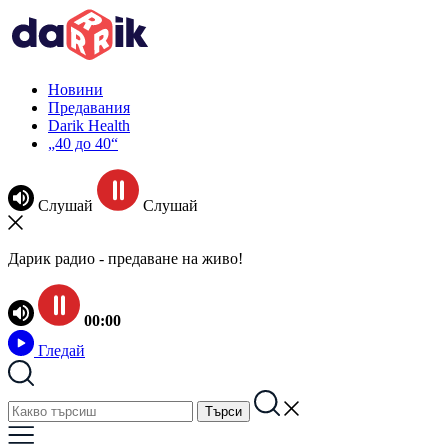
Новини
Предавания
Darik Health
„40 до 40“
Слушай
Слушай
Дарик радио - предаване на живо!
00:00
Гледай