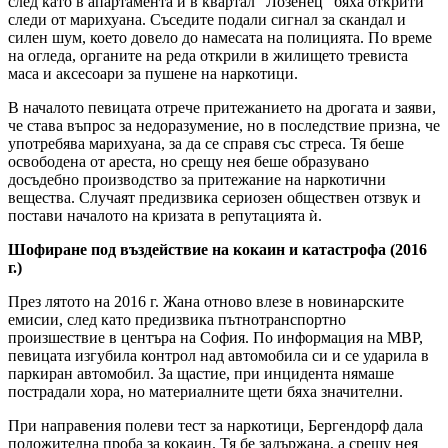
след като в апартамента ѝ в квартал "Лозенец" бяха открити
следи от марихуана. Съседите подали сигнал за скандал и
силен шум, което довело до намесата на полицията. По време
на огледа, органите на реда открили в жилището тревиста
маса и аксесоари за пушене на наркотици.
В началото певицата отрече притежанието на дрогата и заяви,
че става въпрос за недоразумение, но в последствие призна, че
употребява марихуана, за да се справя със стреса. Тя беше
освободена от ареста, но срещу нея беше образувано
досъдебно производство за притежание на наркотични
вещества. Случаят предизвика сериозен обществен отзвук и
постави началото на кризата в репутацията ѝ.
Шофиране под въздействие на кокаин и катастрофа (2016
г.)
През лятото на 2016 г. Жана отново влезе в новинарските
емисии, след като предизвика пътнотранспортно
произшествие в центъра на София. По информация на МВР,
певицата изгубила контрол над автомобила си и се ударила в
паркиран автомобил. За щастие, при инцидента нямаше
пострадали хора, но материалните щети бяха значителни.
При направения полеви тест за наркотици, Бергендорф дала
положителна проба за кокаин. Тя бе задържана, а срещу нея