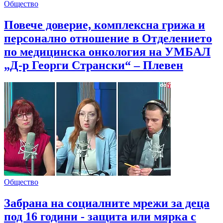
Общество
Повече доверие, комплексна грижа и
персонално отношение в Отделението
по медицинска онкология на УМБАЛ
„Д-р Георги Странски“ – Плевен
Общество
Забрана на социалните мрежи за деца
под 16 години - защита или мярка с