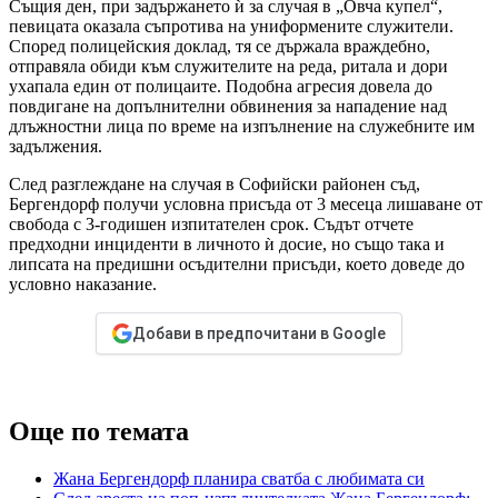
Същия ден, при задържането ѝ за случая в „Овча купел“,
певицата оказала съпротива на униформените служители.
Според полицейския доклад, тя се държала враждебно,
отправяла обиди към служителите на реда, ритала и дори
ухапала един от полицаите. Подобна агресия довела до
повдигане на допълнителни обвинения за нападение над
длъжностни лица по време на изпълнение на служебните им
задължения.
След разглеждане на случая в Софийски районен съд,
Бергендорф получи условна присъда от 3 месеца лишаване от
свобода с 3-годишен изпитателен срок. Съдът отчете
предходни инциденти в личното ѝ досие, но също така и
липсата на предишни осъдителни присъди, което доведе до
условно наказание.
Добави в предпочитани в Google
Още по темата
Жана Бергендорф планира сватба с любимата си