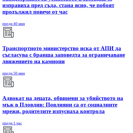
изправиха пред съда, стана ясно, че побоят
продължил повече от час
преди 40 мин
Транспортното министерство иска от АПИ да
съгласува с бранша заповедта за ограничаване
движението на камиони
преди 50 мин
Адвокат на децата, обвинени за убийството на
мъж в Пловдив: Повлияни са от социалните
мрежи, родителите изпуснаха контрола
преди 1 час