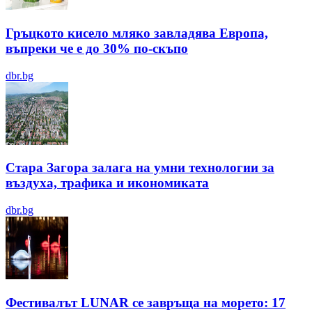
Гръцкото кисело мляко завладява Европа,
въпреки че е до 30% по-скъпо
dbr.bg
Стара Загора залага на умни технологии за
въздуха, трафика и икономиката
dbr.bg
Фестивалът LUNAR се завръща на морето: 17