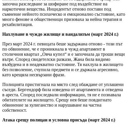
започна разследване за шофиране под въздействие на
наркотични вещества. Инцидентът отново постави под
съмнение нейното психическо и емоционално състояние, като
много фенове и общественици призоваха за нейна терапия и
рехабилитация.
Нахлуване в чуждо жилище и вандализъм (март 2024 г.)
През март 2024 г. певицата беше задържана отново - този път
по обвинение, че е проникнала в чужд апартамент в
столичния квартал „Овча купел“ и е започнала да троши вещи
вътре. Според свидетелски разкази, Жана била видимо
възбудена и в неадекватно състояние. Тя нахлула в жилището
без позволение, счупила предмети и се държала агресивно,
като крещяла несвързани фрази.
Полицията пристигнала на място след обаждане от уплашени
съседи. Бергендорф била изведена от апартамента и отведена
в ареста. Според последвали информации, тя не е познавала
обитателите на жилището. Срещу нея беше повдигнато
обвинение за хулиганство и нарушаване на частна
собственост.
Атака срещу полицаи и условна присъда (март 2024 г.)