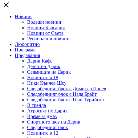
Новини
Водещи новини
Новини България
Новини от Света
Регионални новини
Любопитно
Програма
Предавания
Дарик Кафе
Денят на Дарик
Седмицата на Дарик
Новините в 18
Ники Кънчев Шоу
Следобедният блок с Димитър Панев
Следобедният блок с Надя Брайт
Следобедният блок с Гери Турийска
В тренда
Агросвят по Дарик
Време за джаз
Спортното шоу на Дарик
Следобедният блок
Новините в 12