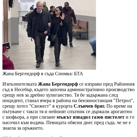
Жана Бергендорф в съда
Снимка: БТА
Изпълнителката
Жана Бергендорф
се изправи пред Районния
съд в Несебър, където започна административно производство
срещу нея за дребно хулиганство. Тя бе задържана след
инцидент, станал вчера в района на бензиностанция "Петрол",
срещу хотел "Свежест" в курорта
Слънчев бряг.
По време на
пътуване с такси тя и нейният спътник се държали арогантно
с шофьора, а при слизане
мъжът извадил газов пистолет
и го
насочил към водача. Певицата обясни днес пред съда, че не е
знаела за оръжието.