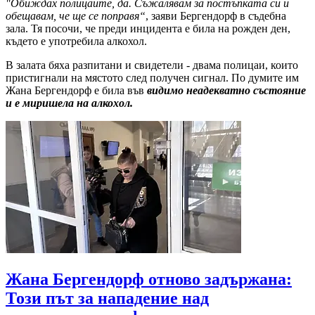
"Обиждах полицаите, да. Съжалявам за постъпката си и
обещавам, че ще се поправя“
, заяви Бергендорф в съдебна
зала. Тя посочи, че преди инцидента е била на рожден ден,
където е употребила алкохол.
В залата бяха разпитани и свидетели - двама полицаи, които
пристигнали на мястото след получен сигнал. По думите им
Жана Бергендорф е била във
видимо неадекватно състояние
и е миришела на алкохол.
Жана Бергендорф отново задържана:
Този път за нападение над