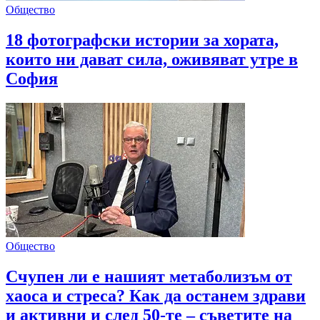
Общество
18 фотографски истории за хората,
които ни дават сила, оживяват утре в
София
Общество
Счупен ли е нашият метаболизъм от
хаоса и стреса? Как да останем здрави
и активни и след 50-те – съветите на