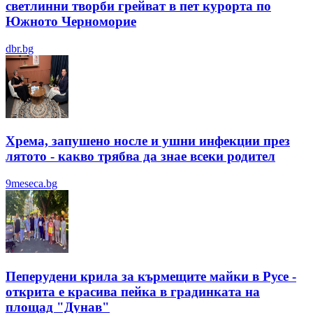
светлинни творби грейват в пет курорта по
Южното Черноморие
dbr.bg
Хрема, запушено носле и ушни инфекции през
лятотo - какво трябва да знае всеки родител
9meseca.bg
Пеперудени крила за кърмещите майки в Русе -
открита е красива пейка в градинката на
площад "Дунав"