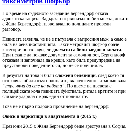
таксиметров шофьор
По време на съдебното заседание Бергендорф отказа
адвокатска защита. Задържан първоначално бил мъжът, докато
с Жана Бергендорф първоначално полицаите провели
разговор.
Певицата заявила, че не е пътувала с въпросния мъж, а само е
била на бензиностанцията. Таксиметровият шофьор обаче
категорично твърдял, че
двамата са били заедно в колата
.
При искане да покаже документ за самоличност, Бергендорф
отказала и започнала да крещи, като била предупредена да
преустанови поведението си, но не се подчинила.
В резултат на това й били
сложени белезници
, след което тя
отправяла обиди към полицаите, включително ги заплашвала
"утре няма да сте на работа“
. По време на превоза с
полицейската кола певицата буйствала, ритала вратите и при
слизане ударила с крак един от полицаите.
Това не е първо подобно провинение на Бергендорф:
Обиск и наркотици в апартамента ѝ (2015 г.)
През юни 2015 г. Жана Бергендорф беше арестувана в София,