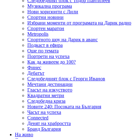
Следобедният блок с Тодор Пантилеев
Музикална програма
Нови хоризонти с Лили
Спортни новини
Избрани моменти от програмата на Дарик радио
Спортен маратон
Metropolis
Спортното шоу на Дарик в аванс
Подкаст в ефира
Още по темата
Портрети на успеха
Как да живеем до 100?
Финес
Дебатът
Следобедният блок с Георги Иванов
Мечтани дестинации
Гласът на изкуството
Квадратни метри
Следобедна криза
Новите 240: Посоката на България
Часът на успеха
Connected
Денят на храбростта
Бранд България
На живо