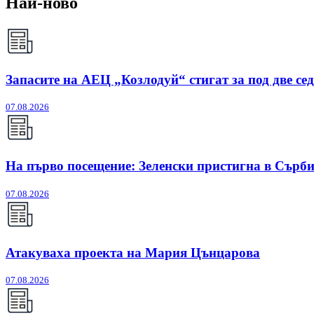
Най-ново
Запасите на АЕЦ „Козлодуй“ стигат за под две се
07.08.2026
На първо посещение: Зеленски пристигна в Сърб
07.08.2026
Атакуваха проекта на Мария Цънцарова
07.08.2026