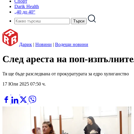
Спорт
Darik Health
„40 до 40“
Дарик
|
Новини
|
Водещи новини
След ареста на поп-изпълните
Тя ще бъде разследвана от прокуратурата за едро хулиганство
17 Юли 2025 07:50 ч.