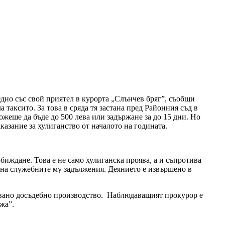
едно със свой приятел в курорта „Слънчев бряг”, съобщи
 таксито. За това в сряда тя застана пред Районния съд в
ожеше да бъде до 500 лева или задържане за до 15 дни. Но
казание за хулиганство от началото на годината.
биждане. Това е не само хулиганска проява, а и съпротива
 на служебните му задължения. Деянието е извършено в
азувано досъдебно производство. Наблюдаващият прокурор е
жа”.