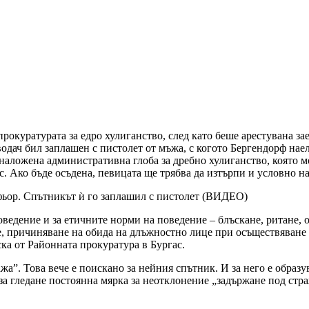
окуратурата за едро хулиганство, след като беше арестувана за
дач бил заплашен с пистолет от мъжа, с когото Бергендорф наела
е наложена административна глоба за дребно хулиганство, която м
. Ако бъде осъдена, певицата ще трябва да изтърпи и условно на
фьор. Спътникът ѝ го заплашил с пистолет (ВИДЕО)
ведение и за етичните норми на поведение – блъскане, ритане, о
це, причиняване на обида на длъжностно лице при осъществяване
ка от Районната прокуратура в Бургас.
ажа”. Това вече е поискано за нейния спътник. И за него е обр
 за гледане постоянна мярка за неотклонение „задържане под стра