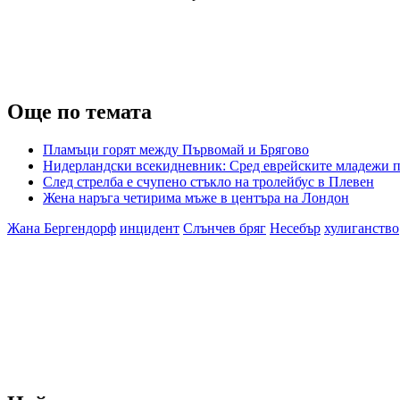
Още по темата
Пламъци горят между Първомай и Брягово
Нидерландски всекидневник: Сред еврейските младежи п
След стрелба е счупено стъкло на тролейбус в Плевен
Жена наръга четирима мъже в центъра на Лондон
Жана Бергендорф
инцидент
Слънчев бряг
Несебър
хулиганство