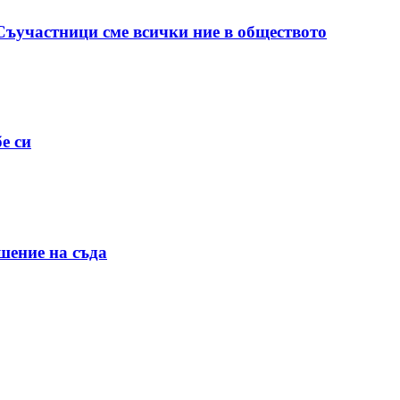
 Съучастници сме всички ние в обществото
е си
шение на съда