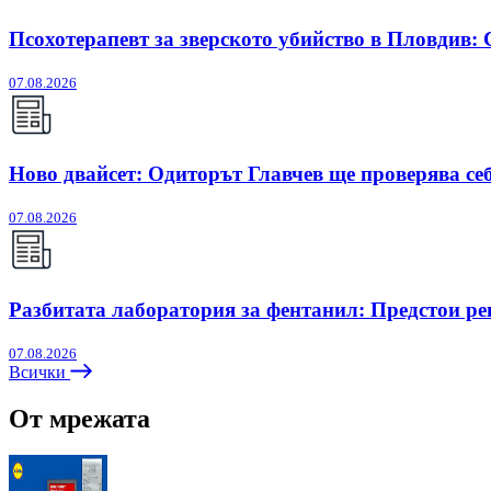
Псохотерапевт за зверското убийство в Пловдив:
07.08.2026
Ново двайсет: Одиторът Главчев ще проверява себ
07.08.2026
Разбитата лаборатория за фентанил: Предстои ре
07.08.2026
Всички
От мрежата