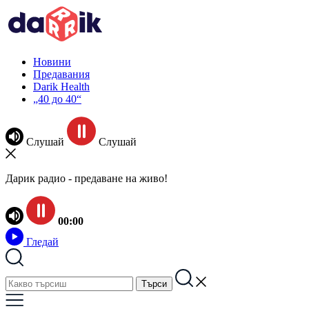
Новини
Предавания
Darik Health
„40 до 40“
Слушай
Слушай
Дарик радио - предаване на живо!
00:00
Гледай