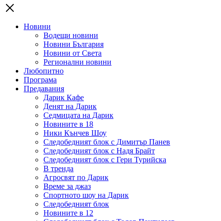
Новини
Водещи новини
Новини България
Новини от Света
Регионални новини
Любопитно
Програма
Предавания
Дарик Кафе
Денят на Дарик
Седмицата на Дарик
Новините в 18
Ники Кънчев Шоу
Следобедният блок с Димитър Панев
Следобедният блок с Надя Брайт
Следобедният блок с Гери Турийска
В тренда
Агросвят по Дарик
Време за джаз
Спортното шоу на Дарик
Следобедният блок
Новините в 12