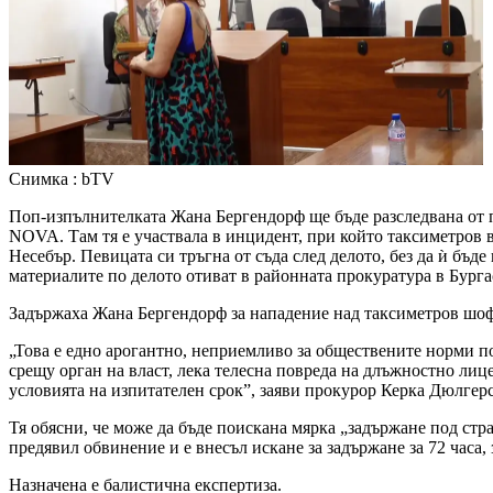
Снимка : bTV
Поп-изпълнителката Жана Бергендорф ще бъде разследвана от пр
NOVA. Там тя е участвала в инцидент, при който таксиметров во
Несебър. Певицата си тръгна от съда след делото, без да ѝ бъд
материалите по делото отиват в районната прокуратура в Бургас
Задържаха Жана Бергендорф за нападение над таксиметров шо
„Това е едно арогантно, неприемливо за обществените норми по
срещу орган на власт, лека телесна повреда на длъжностно ли
условията на изпитателен срок”, заяви прокурор Керка Дюлгерс
Тя обясни, че може да бъде поискана мярка „задържане под стр
предявил обвинение и е внесъл искане за задържане за 72 часа,
Назначена е балистична експертиза.