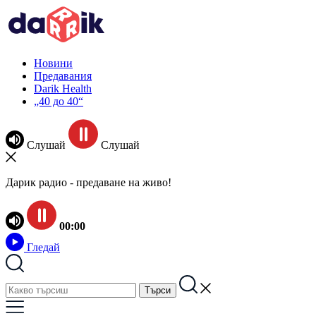
Новини
Предавания
Darik Health
„40 до 40“
Слушай
Слушай
Дарик радио - предаване на живо!
00:00
Гледай