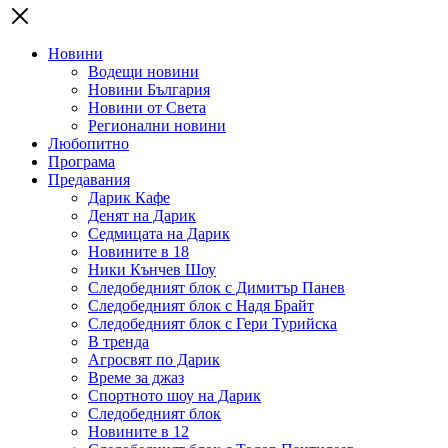
Новини
Водещи новини
Новини България
Новини от Света
Регионални новини
Любопитно
Програма
Предавания
Дарик Кафе
Денят на Дарик
Седмицата на Дарик
Новините в 18
Ники Кънчев Шоу
Следобедният блок с Димитър Панев
Следобедният блок с Надя Брайт
Следобедният блок с Гери Турийска
В тренда
Агросвят по Дарик
Време за джаз
Спортното шоу на Дарик
Следобедният блок
Новините в 12