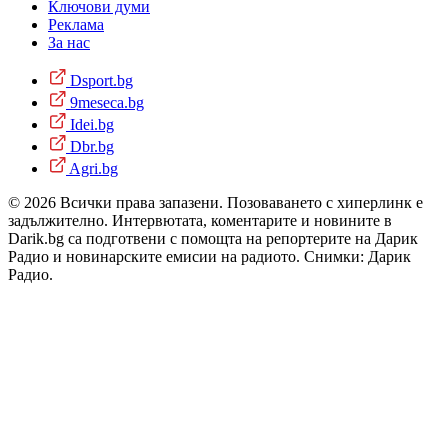
Ключови думи
Реклама
За нас
Dsport.bg
9meseca.bg
Idei.bg
Dbr.bg
Agri.bg
© 2026 Всички права запазени. Позоваването с хиперлинк е
задължително. Интервютата, коментарите и новините в
Darik.bg са подготвени с помощта на репортерите на Дарик
Радио и новинарските емисии на радиото. Снимки: Дарик
Радио.