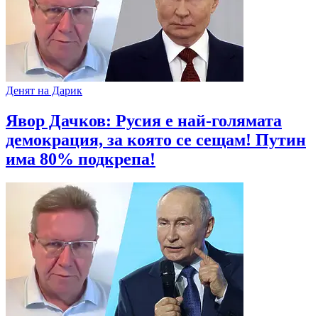
Денят на Дарик
Явор Дачков: Русия е най-голямата
демокрация, за която се сещам! Путин
има 80% подкрепа!