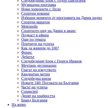
Следобедният блок с Тодор Пантилеев
Музикална програма
Нови хоризонти с Лили
Спортни новини
Избрани моменти от програмата на Дарик радио
Спортен маратон
Metropolis
Спортното шоу на Дарик в аванс
Подкаст в ефира
Още по темата
Портрети на успеха
Как да живеем до 100?
Финес
Дебатът
Следобедният блок с Георги Иванов
Мечтани дестинации
Гласът на изкуството
Квадратни метри
Следобедна криза
Новите 240: Посоката на България
Часът на успеха
Connected
Денят на храбростта
Бранд България
На живо