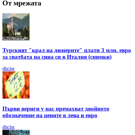
От мрежата
Турският "крал на дюнерите" плати 3 млн. евро
за сватбата на сина си в Италия (снимки)
dbr.bg
Първи вериги у нас премахват двойното
обозначение на цените в лева и евро
dbr.bg