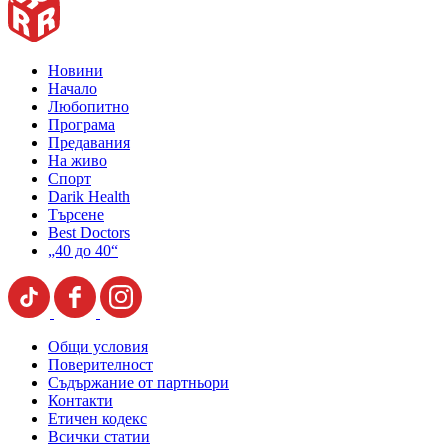
Новини
Начало
Любопитно
Програма
Предавания
На живо
Спорт
Darik Health
Търсене
Best Doctors
„40 до 40“
Общи условия
Поверителност
Съдържание от партньори
Контакти
Етичен кодекс
Всички статии