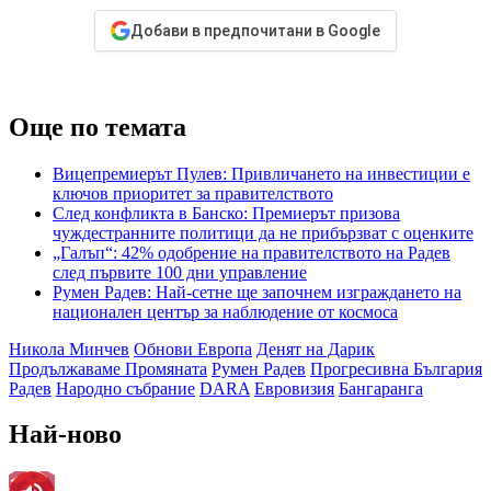
Добави в предпочитани в Google
Още по темата
Вицепремиерът Пулев: Привличането на инвестиции е
ключов приоритет за правителството
След конфликта в Банско: Премиерът призова
чуждестранните политици да не прибързват с оценките
„Галъп“: 42% одобрение на правителството на Радев
след първите 100 дни управление
Румен Радев: Най-сетне ще започнем изграждането на
национален център за наблюдение от космоса
Никола Минчев
Обнови Европа
Денят на Дарик
Продължаваме Промяната
Румен Радев
Прогресивна България
Радев
Народно събрание
DARA
Евровизия
Бангаранга
Най-ново