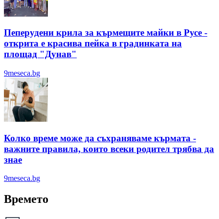
Пеперудени крила за кърмещите майки в Русе -
открита е красива пейка в градинката на
площад "Дунав"
9meseca.bg
Колко време може да съхраняваме кърмата -
важните правила, които всеки родител трябва да
знае
9meseca.bg
Времето