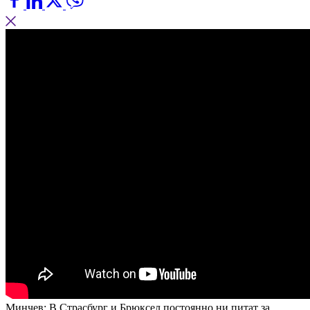
Минчев: В Страсбург и Брюксел постоянно ни питат за