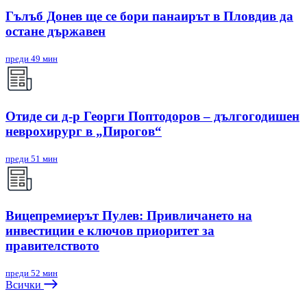
Гълъб Донев ще се бори панаирът в Пловдив да
остане държавен
преди 49 мин
Отиде си д-р Георги Поптодоров – дългогодишен
неврохирург в „Пирогов“
преди 51 мин
Вицепремиерът Пулев: Привличането на
инвестиции е ключов приоритет за
правителството
преди 52 мин
Всички