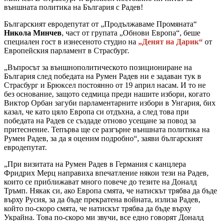
външната политика на България с Радев!
Българският евродепутат от „Продължаваме Промяната“
Никола Минчев
, част от групата „Обнови Европа“, беше
специален гост в изнесеното студио на
„Денят на Дарик“
от
Европейския парламент в Страсбург.
„Въпросът за външнополитическото позициониране на
България след победата на Румен Радев ни е задаван тук в
Страсбург и Брюксел постоянно от 19 април насам. И то не
без основание, защото седмица преди нашите избори, когато
Виктор Орбан загуби парламентарните избори в Унгария, бих
казал, че като цяло Европа си отдъхна, а след това при
победата на Радев се създаде отново усещане за повод за
притеснение. Тепърва ще се разгърне външната политика на
Румен Радев, за да я оценим подробно“, заяви българският
евродепутат.
„При визитата на Румен Радев в Германия с канцлера
Фридрих Мерц направиха впечатление някои тези на Радев,
които се приближават много повече до тезите на Доналд
Тръмп. Някак си, ако Европа смята, че натискът трябва да бъде
върху Русия, за да бъде прекратена войната, излиза Радев,
който по-скоро смята, че натискът трябва да бъде върху
Украйна. Това по-скоро ми звучи, все едно говорят Доналд