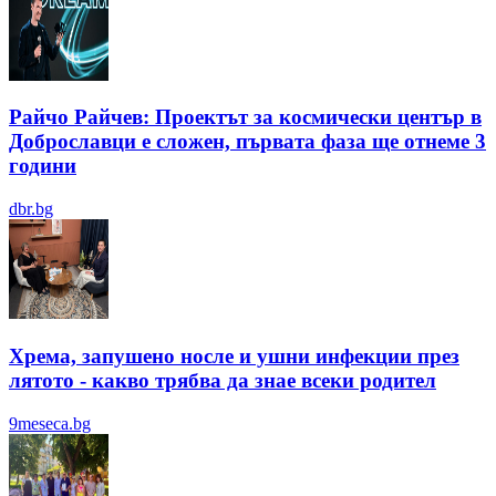
Райчо Райчев: Проектът за космически център в
Доброславци е сложен, първата фаза ще отнеме 3
години
dbr.bg
Хрема, запушено носле и ушни инфекции през
лятотo - какво трябва да знае всеки родител
9meseca.bg