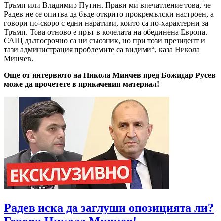
Тръмп или Владимир Путин. Прави ми впечатление това, че
Радев не се опитва да бъде открито прокремълски настроен, а
говори по-скоро с едни наративи, които са по-характерни за
Тръмп. Това отново е прът в колелата на обединена Европа.
САЩ дългосрочно са ни съюзник, но при този президент и
тази администрация проблемите са видими“, каза Никола
Минчев.
Още от интервюто на Никола Минчев пред Божидар Русев
може да прочетете в прикачения материал!
Радев иска да заглуши опозицията ли?
Говори Никола Минчев!