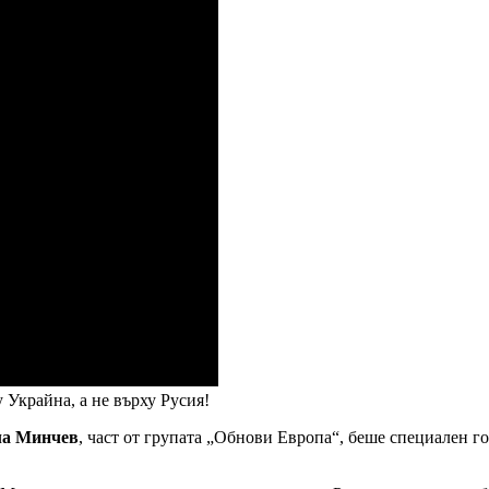
у Украйна, а не върху Русия!
а Минчев
, част от групата „Обнови Европа“, беше специален го