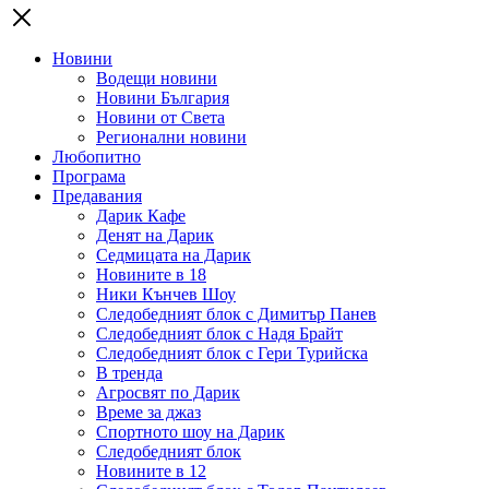
Новини
Водещи новини
Новини България
Новини от Света
Регионални новини
Любопитно
Програма
Предавания
Дарик Кафе
Денят на Дарик
Седмицата на Дарик
Новините в 18
Ники Кънчев Шоу
Следобедният блок с Димитър Панев
Следобедният блок с Надя Брайт
Следобедният блок с Гери Турийска
В тренда
Агросвят по Дарик
Време за джаз
Спортното шоу на Дарик
Следобедният блок
Новините в 12