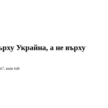
ърху Украйна, а не върху
п", каза той