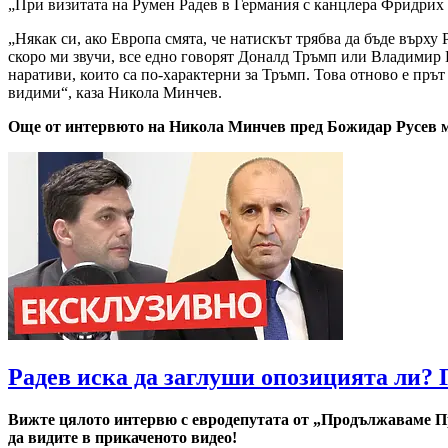
„При визитата на Румен Радев в Германия с канцлера Фридрих 
„Някак си, ако Европа смята, че натискът трябва да бъде върху 
скоро ми звучи, все едно говорят Доналд Тръмп или Владимир П
наративи, които са по-характерни за Тръмп. Това отново е пръ
видими“, каза Никола Минчев.
Още от интервюто на Никола Минчев пред Божидар Русев м
Радев иска да заглуши опозицията ли?
Вижте цялото интервю с евродепутата от „Продължаваме Пр
да видите в прикаченото видео!