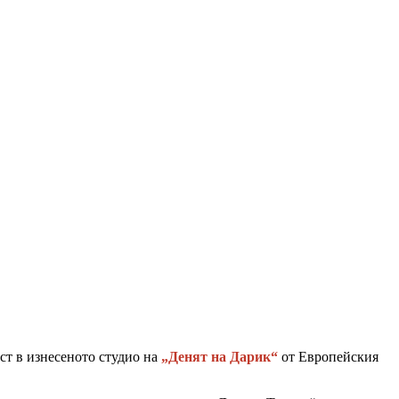
ст в изнесеното студио на
„Денят на Дарик“
от Европейския