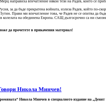
Мерц направиха впечатление някои тези на Радев, които се приб
Русия, за да бъде прекратена войната, излиза Радев, който по-ско
утин. Прави ми впечатление това, че Радев не се опитва да бъд
т в колелата на обединена Европа. САЩ дългосрочно са ни съюзн
оже да прочетете в прикачения материал!
 Говори Никола Минчев!
омяната“ Никола Минчев в специалното издание на „Денят на