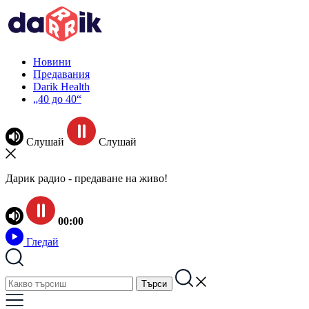
Новини
Предавания
Darik Health
„40 до 40“
Слушай
Слушай
Дарик радио - предаване на живо!
00:00
Гледай