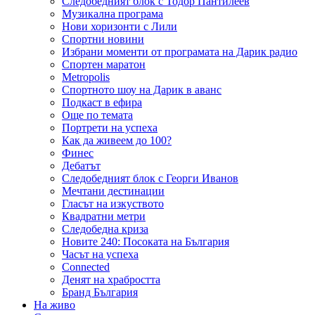
Следобедният блок с Тодор Пантилеев
Музикална програма
Нови хоризонти с Лили
Спортни новини
Избрани моменти от програмата на Дарик радио
Спортен маратон
Metropolis
Спортното шоу на Дарик в аванс
Подкаст в ефира
Още по темата
Портрети на успеха
Как да живеем до 100?
Финес
Дебатът
Следобедният блок с Георги Иванов
Мечтани дестинации
Гласът на изкуството
Квадратни метри
Следобедна криза
Новите 240: Посоката на България
Часът на успеха
Connected
Денят на храбростта
Бранд България
На живо