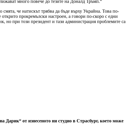
лижават много повече до тезите на Доналд Тръмп.“
ро смята, че натискът трябва да бъде върху Украйна. Това по-
е открито прокремълски настроен, а говори по-скоро с едни
ик, но при този президент и тази администрация проблемите са
 Дарик“ от изнесеното ни студио в Страсбург, което може