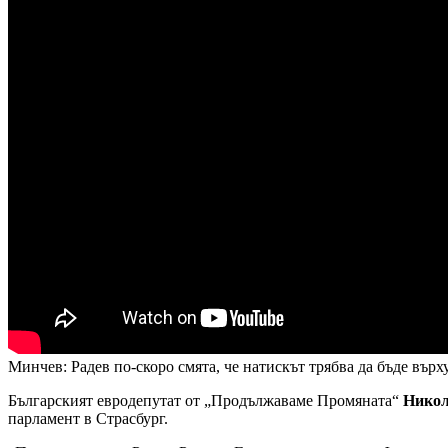
Минчев: Радев по-скоро смята, че натискът трябва да бъде върх
Българският евродепутат от „Продължаваме Промяната“
Никол
парламент в Страсбург.