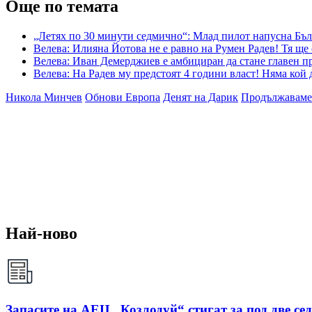
Още по темата
„Летях по 30 минути седмично“: Млад пилот напусна Бъл
Велева: Илияна Йотова не е равно на Румен Радев! Тя ще
Велева: Иван Демерджиев е амбициран да стане главен пр
Велева: На Радев му предстоят 4 години власт! Няма кой 
Никола Минчев
Обнови Европа
Денят на Дарик
Продължаваме
Най-ново
Запасите на АЕЦ „Козлодуй“ стигат за под две се