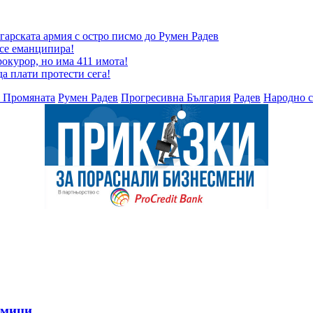
гарската армия с остро писмо до Румен Радев
 се еманципира!
окурор, но има 411 имота!
да плати протести сега!
 Промяната
Румен Радев
Прогресивна България
Радев
Народно 
дмици