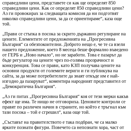
справедливи цени, представете си как ще определят 850
справедливи цени. Как се определят 850 справедливи цени?
Аз ги провокирах за следващата комисия да ни подготвят
няколко справедливи цени, за да се ориентираме“, каза още
той.
„Прави се стъпка в посока за скрито държавно регулиране на
цените. Елементите от предложенията на „Прогресивна
България“ са обезпокоителни. Доброто нещо е, че те са взели
нашето предложение, което 8 месеца беше формално въведено
от ГЕРБ и „Ново начало“, но не заработи. Това е пазарът да
бъде регулатор на цените чрез по-голяма прозрачност и
конкуренция. Това се прави, като КЗП получава цените на
основни продукти от големите вериги и ги публикува на
сайта, за да може потребителите да знаят откъде им е най-
изгодно да пазаруват“, коментира народният представител от
„Демократична България“.
„Аз ги питах „Прогресивна България“ коя от тези мерки какъв
ефект ще има. Те нищо не отговориха. Ценовите контроли се
правят по различен начин в страните, но който е тръгнал към
тази посока – той е сгрешил“, каза още той.
„Съставът на правителството е така подбран, че са малко
ярките познати фигури. Повечето са непознати хора, част от