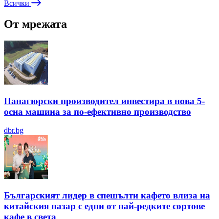
Всички
От мрежата
Панагюрски производител инвестира в нова 5-
осна машина за по-ефективно производство
dbr.bg
Българският лидер в спешълти кафето влиза на
китайския пазар с едни от най-редките сортове
кафе в света