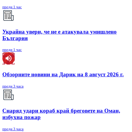
преди 1 час
Украйна увери, че не е атакувала умишлено
България
преди 1 час
Обзорните новини на Дарик на 8 август 2026 г.
преди 3 часа
Снаряд удари кораб край бреговете на Оман,
избухна пожар
преди 3 часа