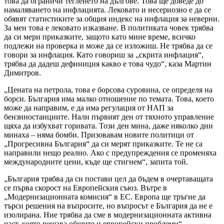
това да ограничи тегленето на дългове. Това ще доведе до
намаляването на инфлацията. Лековато и несериозно е да се
обявят статистиките за общия индекс на инфлация за неверни.
За мен това е лековато изказване. В политиката човек трябва
да си мери приказките, защото като мине време, всичко
подлежи на проверка и може да се изложиш. Не трябва да се
говори за инфлация. Като говориш за „скрита инфлация“,
трябва да дадеш дефиниция какво е това чудо“, каза Мартин
Димитров.
„Цената на петрола, това е борсова суровина, се определя на
борси. България има малко отношение по темата. Това, което
може да направим, е да има регулация от НАП за
бензиностанциите. Нали първият ден от тяхното управление
щяха да избухват горивата. Този ден мина, даже няколко дни
минаха – няма бомби. Призовавам новите политици от
„Прогресивна България“ да си мерят приказките. Те не са
направили нещо реално. Ако с предупреждения се променяха
международните цени, къде ще стигнем“, запита той.
„България трябва да си постави цел да бъдем в очертаващата
се първа скорост на Европейския съюз. Вътре в
„Модернизационната комисия“ в ЕС. Европа ще тръгне да
търси решения на въпросите, но въпросът е България да не е
изолирана. Ние трябва да сме в модернизационната активна
част, която решава общите и европейски проблеми“,