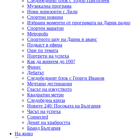
Следобедният блок с Тодор Пантилеев
Музикална програма
Нови хоризонти с Лили
Спортни новини
Избрани моменти от програмата на Дарик радио
Спортен маратон
Metropolis
Спортното шоу на Дарик в аванс
Подкаст в ефира
Още по темата
Портрети на успеха
Как да живеем до 100?
Финес
Дебатът
Следобедният блок с Георги Иванов
Мечтани дестинации
Гласът на изкуството
Квадратни метри
Следобедна криза
Новите 240: Посоката на България
Часът на успеха
Connected
Денят на храбростта
Бранд България
На живо