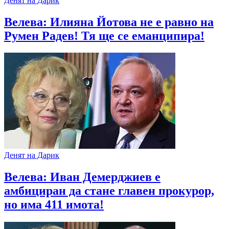
Денят на Дарик
Велева: Илияна Йотова не е равно на
Румен Радев! Тя ще се еманципира!
Денят на Дарик
Велева: Иван Демерджиев е
амбициран да стане главен прокурор,
но има 411 имота!