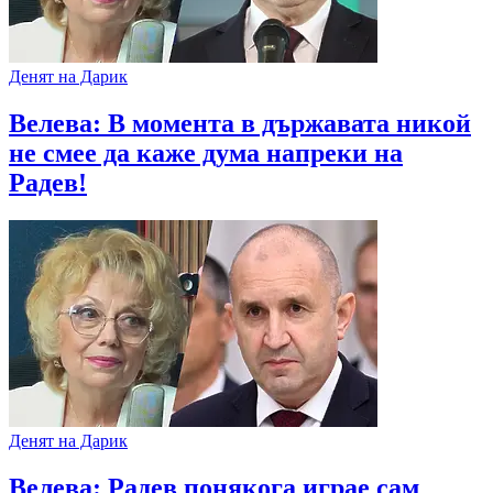
Денят на Дарик
Велева: В момента в държавата никой
не смее да каже дума напреки на
Радев!
Денят на Дарик
Велева: Радев понякога играе сам