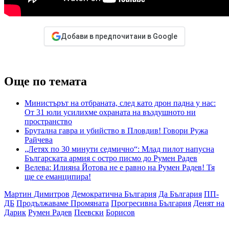
Добави в предпочитани в Google
Още по темата
Министърът на отбраната, след като дрон падна у нас:
От 31 юли усилихме охраната на въздушното ни
пространство
Брутална гавра и убийство в Пловдив! Говори Ружа
Райчева
„Летях по 30 минути седмично“: Млад пилот напусна
Българската армия с остро писмо до Румен Радев
Велева: Илияна Йотова не е равно на Румен Радев! Тя
ще се еманципира!
Мартин Димитров
Демократична България
Да България
ПП-
ДБ
Продължаваме Промяната
Прогресивна България
Денят на
Дарик
Румен Радев
Пеевски
Борисов