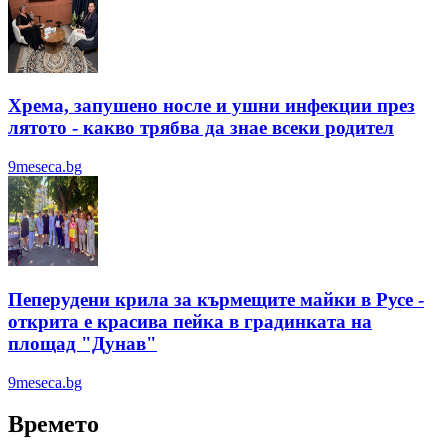
Хрема, запушено носле и ушни инфекции през
лятотo - какво трябва да знае всеки родител
9meseca.bg
Пеперудени крила за кърмещите майки в Русе -
открита е красива пейка в градинката на
площад "Дунав"
9meseca.bg
Времето