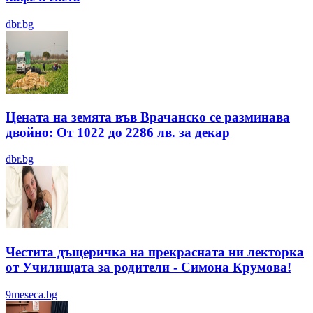
dbr.bg
Цената на земята във Врачанско се разминава
двойно: От 1022 до 2286 лв. за декар
dbr.bg
Честита дъщеричка на прекрасната ни лекторка
от Училищата за родители - Симона Крумова!
9meseca.bg