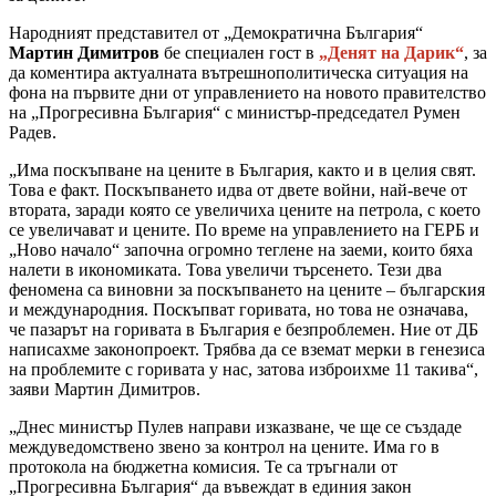
Народният представител от „Демократична България“
Мартин Димитров
бе специален гост в
„Денят на Дарик“
, за
да коментира актуалната вътрешнополитическа ситуация на
фона на първите дни от управлението на новото правителство
на „Прогресивна България“ с министър-председател Румен
Радев.
„Има поскъпване на цените в България, както и в целия свят.
Това е факт. Поскъпването идва от двете войни, най-вече от
втората, заради която се увеличиха цените на петрола, с което
се увеличават и цените. По време на управлението на ГЕРБ и
„Ново начало“ започна огромно теглене на заеми, които бяха
налети в икономиката. Това увеличи търсенето. Тези два
феномена са виновни за поскъпването на цените – българския
и международния. Поскъпват горивата, но това не означава,
че пазарът на горивата в България е безпроблемен. Ние от ДБ
написахме законопроект. Трябва да се вземат мерки в генезиса
на проблемите с горивата у нас, затова изброихме 11 такива“,
заяви Мартин Димитров.
„Днес министър Пулев направи изказване, че ще се създаде
междуведомствено звено за контрол на цените. Има го в
протокола на бюджетна комисия. Те са тръгнали от
„Прогресивна България“ да въвеждат в единия закон