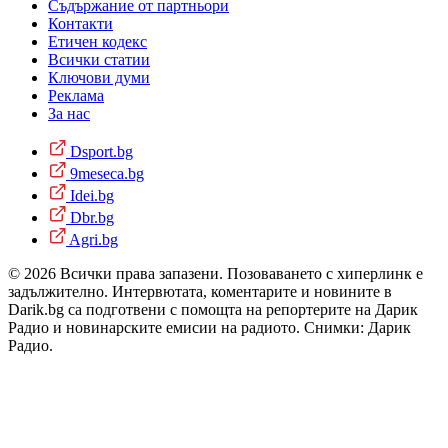
Съдържание от партньори
Контакти
Етичен кодекс
Всички статии
Ключови думи
Реклама
За нас
Dsport.bg
9meseca.bg
Idei.bg
Dbr.bg
Agri.bg
© 2026 Всички права запазени. Позоваването с хиперлинк е
задължително. Интервютата, коментарите и новините в
Darik.bg са подготвени с помощта на репортерите на Дарик
Радио и новинарските емисии на радиото. Снимки: Дарик
Радио.