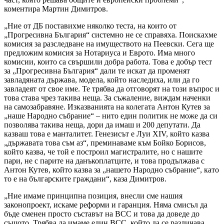
коментира Мартин Димитров.
„Ние от ДБ поставихме няколко теста, на които от
„Прогресивна България“ системно не се справяха. Поискахме
комисия за разследване на имуществото на Пеевски. Сега ще
предложим комисия за Нотариуса и Еврото. Има много
комисии, които са свършили добра работа. Това е добър тест
за „Прогресивна България“ дали те искат да променят
завладяната държава, модела, който наследиха, или да го
завладеят от свое име. Те трябва да отговорят на този въпрос и
това става чрез такива неща. За съжаление, виждам наченки
на самозабравяне. Изказванията на колегата Антон Кутев за
„наше Народно събрание“ – нито един политик не може да си
позволява такива неща, дори да имаш и 200 депутати. Да
казваш това е манталитет. Генезисът е Луи XIV, който казва
„държавата това съм аз“, преминаваме към Бойко Борисов,
който казва, че той е построил магистралите, но с нашите
пари, не с парите на данъкоплатците, и това продължава с
Антон Кутев, който казва за „нашето Народно събрание“, като
то е на българските граждани“, каза Димитров.
„Ние имаме принципна позиция, внесли сме нашия
законопроект, искаме реформи и гаранция. Няма смисъл да
бъде сменен просто съставът на ВСС и това да доведе до
същото. Трябва да имаме един ВСС, който да се различава