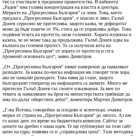
тях са участвали в предишни правителства. В кабинета
„Радев“ има голяма концентрация на властта в центъра.
Мерките на „Прогресивна България“ са леви. Това, което
предлага „Прогресивна България“, е опасно и ляво. Гълъб
Донев сериозно ме притеснява, защото казва, че дефицитът
може да бъде повече от 3%, стига да се управлява добре. Това
подменя тезата на протеста, онзи големият. Хората излязоха и
казаха, че не може така да продължава. Гълъб Донев идва на
вълната на големия протест. Те са получили вота на
„Прогресивна България“ от хората от протеста и сега
променят основната цел“, заяви Димитров.
„От „Прогресивна България“ нямат намерение да намаляват
разходите. За каква по-ниска инфлация ми говорят тези хора,
ако не намалят разходите. Това няма да стане, защото
българският генератор на инфлацията са заемите. Много ме
притесни Гълъб Донев със своите изказвания. За мен по
темата за намаляване на броя на министерствата трябваше да
има по-дълъг обществен дебат“, коментира Мартин Димитров.
„Г-жа Йотова, говорейки за плодове и зеленчуци, очаква
мерки от страна на „Прогресивна България“ до лятото. Аз им
го казах днес по време на бюджетната комисия. Сайтът за
цените на дребно е наша идея. Те ще публикуват на този сайт
цени на едро, появява се и „справедлива цена“. Тази методика