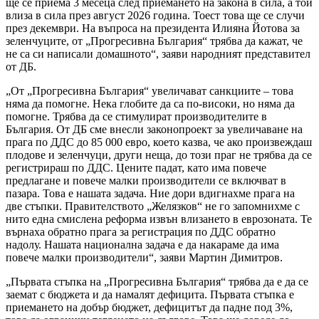
ще се приема 3 месеца след приемането на закона в сила, а той
влиза в сила през август 2026 година. Тоест това ще се случи
през декември. На въпроса на президента Илияна Йотова за
зеленчуците, от „Прогресивна България“ трябва да кажат, че
не са си написали домашното“, заяви народният представител
от ДБ.
„От „Прогресивна България“ увеличават санкциите – това
няма да помогне. Нека глобите да са по-високи, но няма да
помогне. Трябва да се стимулират производителите в
България. От ДБ сме внесли законопроект за увеличаване на
прага по ДДС до 85 000 евро, което казва, че ако произвеждаш
плодове и зеленчуци, други неща, до този праг не трябва да се
регистрираш по ДДС. Цените падат, като има повече
предлагане и повече малки производители се включват в
пазара. Това е нашата задача. Ние дори вдигнахме прага на
две стъпки. Правителството „Желязков“ не го запомнихме с
нито една смислена реформа извън влизането в еврозоната. Те
върнаха обратно прага за регистрация по ДДС обратно
надолу. Нашата национална задача е да накараме да има
повече малки производители“, заяви Мартин Димитров.
„Първата стъпка на „Прогресивна България“ трябва да е да се
заемат с бюджета и да намалят дефицита. Първата стъпка е
приемането на добър бюджет, дефицитът да падне под 3%,