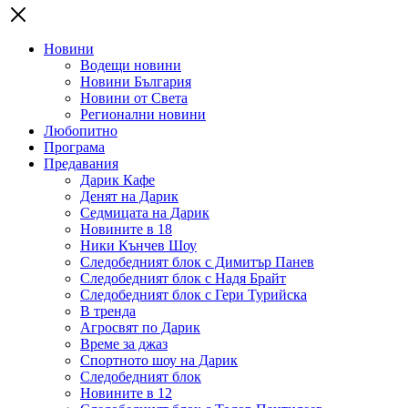
Новини
Водещи новини
Новини България
Новини от Света
Регионални новини
Любопитно
Програма
Предавания
Дарик Кафе
Денят на Дарик
Седмицата на Дарик
Новините в 18
Ники Кънчев Шоу
Следобедният блок с Димитър Панев
Следобедният блок с Надя Брайт
Следобедният блок с Гери Турийска
В тренда
Агросвят по Дарик
Време за джаз
Спортното шоу на Дарик
Следобедният блок
Новините в 12