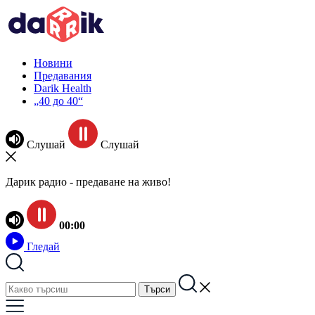
Новини
Предавания
Darik Health
„40 до 40“
Слушай
Слушай
Дарик радио - предаване на живо!
00:00
Гледай