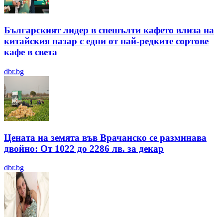
Българският лидер в спешълти кафето влиза на
китайския пазар с едни от най-редките сортове
кафе в света
dbr.bg
Цената на земята във Врачанско се разминава
двойно: От 1022 до 2286 лв. за декар
dbr.bg