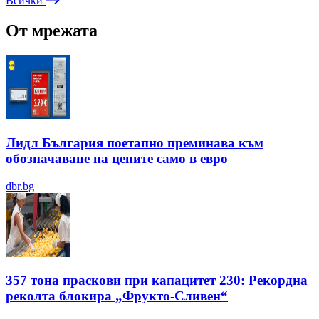
Всички
От мрежата
Лидл България поетапно преминава към
обозначаване на цените само в евро
dbr.bg
357 тона праскови при капацитет 230: Рекордна
реколта блокира „Фрукто-Сливен“