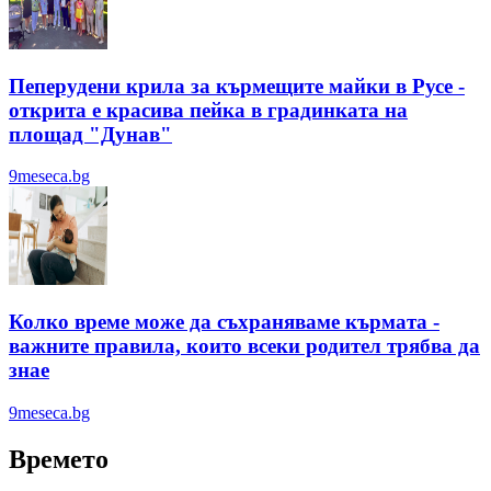
Пеперудени крила за кърмещите майки в Русе -
открита е красива пейка в градинката на
площад "Дунав"
9meseca.bg
Колко време може да съхраняваме кърмата -
важните правила, които всеки родител трябва да
знае
9meseca.bg
Времето