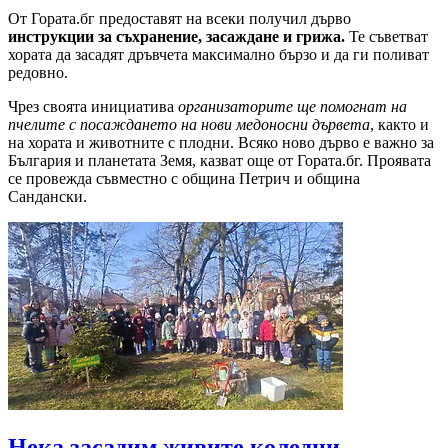
От Гората.бг предоставят на всеки получил дърво
инструкции за съхранение, засаждане и грижа.
Те съветват
хората да засадят дръвчета максимално бързо и да ги поливат
редовно.
Чрез своята инициатива
организаторите ще помогнат на
пчелите с посаждането на нови медоносни дървета
, както и
на хората и животните с плодни. Всяко ново дърво е важно за
България и планетата Земя, казват още от Гората.бг. Проявата
се провежда съвместно с община Петрич и община
Сандански.
Нека засадим живите коледни