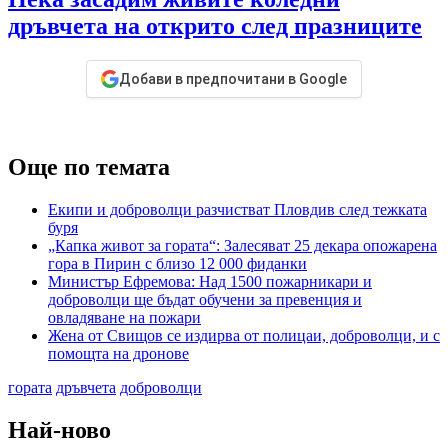
дръвчета на открито след празниците
Добави в предпочитани в Google
Още по темата
Екипи и доброволци разчистват Пловдив след тежката
буря
„Капка живот за гората“: Залесяват 25 декара опожарена
гора в Пирин с близо 12 000 фиданки
Министър Ефремова: Над 1500 пожарникари и
доброволци ще бъдат обучени за превенция и
овладяване на пожари
Жена от Свищов се издирва от полицаи, доброволци, и с
помощта на дронове
гората
дръвчета
доброволци
Най-ново