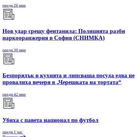
преди 26 мин
Нов удар срещу фентанила: Полицията разби
наркооранжерия в София (СНИМКА)
преди 30 мин
Безпорядък в кухнята и липсваща посуда едва не
провалиха вечеря в „Черешката на тортата“
преди 42 мин
Убиха с павета национал по футбол
преди 1 час