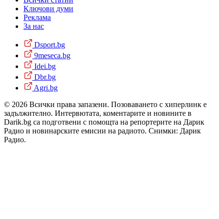
Ключови думи
Реклама
За нас
Dsport.bg
9meseca.bg
Idei.bg
Dbr.bg
Agri.bg
© 2026 Всички права запазени. Позоваването с хиперлинк е
задължително. Интервютата, коментарите и новините в
Darik.bg са подготвени с помощта на репортерите на Дарик
Радио и новинарските емисии на радиото. Снимки: Дарик
Радио.