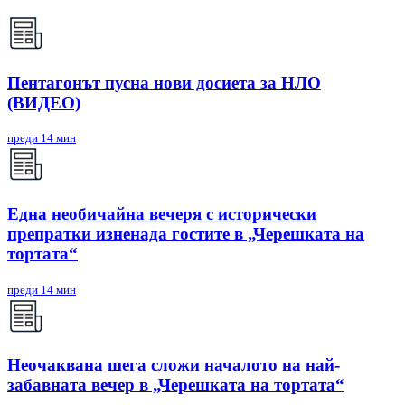
Пентагонът пусна нови досиета за НЛО
(ВИДЕО)
преди 14 мин
Една необичайна вечеря с исторически
препратки изненада гостите в „Черешката на
тортата“
преди 14 мин
Неочаквана шега сложи началото на най-
забавната вечер в „Черешката на тортата“