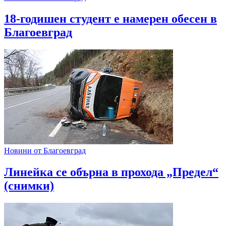
18-годишен студент е намерен обесен в
Благоевград
Новини от Благоевград
Линейка се обърна в прохода „Предел“
(снимки)