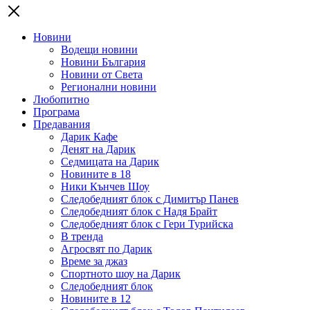
Новини
Водещи новини
Новини България
Новини от Света
Регионални новини
Любопитно
Програма
Предавания
Дарик Кафе
Денят на Дарик
Седмицата на Дарик
Новините в 18
Ники Кънчев Шоу
Следобедният блок с Димитър Панев
Следобедният блок с Надя Брайт
Следобедният блок с Гери Турийска
В тренда
Агросвят по Дарик
Време за джаз
Спортното шоу на Дарик
Следобедният блок
Новините в 12