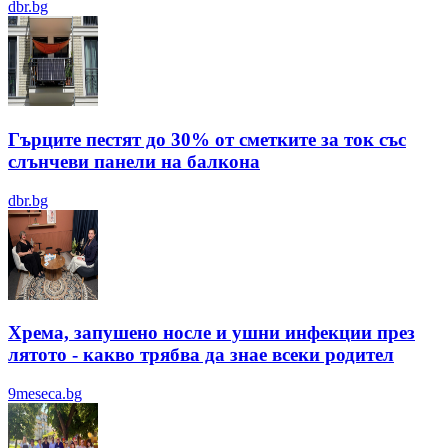
dbr.bg
Гърците пестят до 30% от сметките за ток със
слънчеви панели на балкона
dbr.bg
Хрема, запушено носле и ушни инфекции през
лятотo - какво трябва да знае всеки родител
9meseca.bg