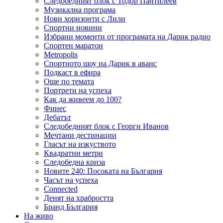
Следобедният блок с Тодор Пантилеев
Музикална програма
Нови хоризонти с Лили
Спортни новини
Избрани моменти от програмата на Дарик радио
Спортен маратон
Metropolis
Спортното шоу на Дарик в аванс
Подкаст в ефира
Още по темата
Портрети на успеха
Как да живеем до 100?
Финес
Дебатът
Следобедният блок с Георги Иванов
Мечтани дестинации
Гласът на изкуството
Квадратни метри
Следобедна криза
Новите 240: Посоката на България
Часът на успеха
Connected
Денят на храбростта
Бранд България
На живо