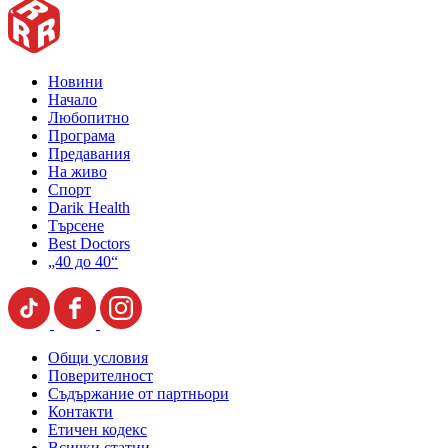
Новини
Начало
Любопитно
Програма
Предавания
На живо
Спорт
Darik Health
Търсене
Best Doctors
„40 до 40“
Общи условия
Поверителност
Съдържание от партньори
Контакти
Етичен кодекс
Всички статии