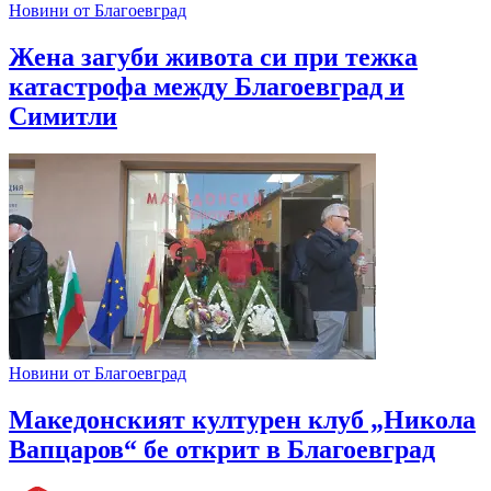
Новини от Благоевград
Жена загуби живота си при тежка
катастрофа между Благоевград и
Симитли
Новини от Благоевград
Македонският културен клуб „Никола
Вапцаров“ бе открит в Благоевград