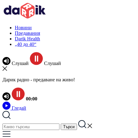
Новини
Предавания
Darik Health
„40 до 40“
Слушай
Слушай
Дарик радио - предаване на живо!
00:00
Гледай