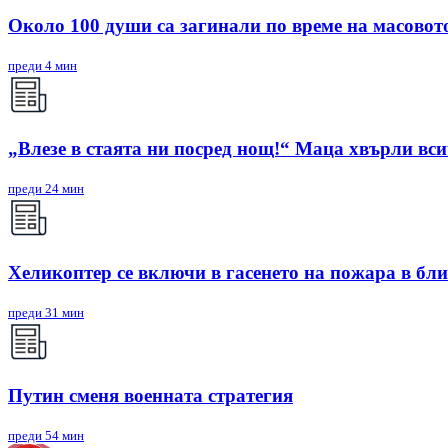
Около 100 души са загинали по време на масовот
преди 4 мин
„Влезе в стаята ни посред нощ!“ Маца хвърли вси
преди 24 мин
Хеликоптер се включи в гасенето на пожара в бл
преди 31 мин
Путин сменя военната стратегия
преди 54 мин