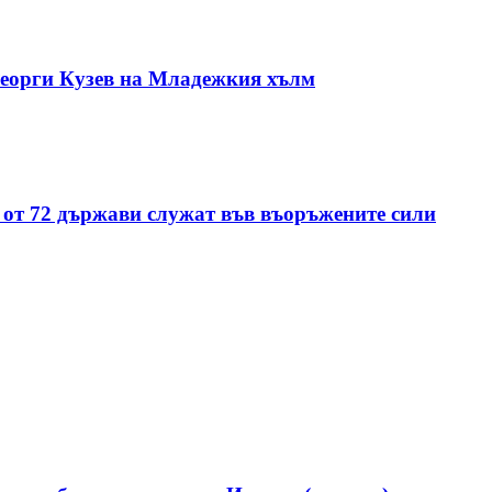
Георги Кузев на Младежкия хълм
 от 72 държави служат във въоръжените сили