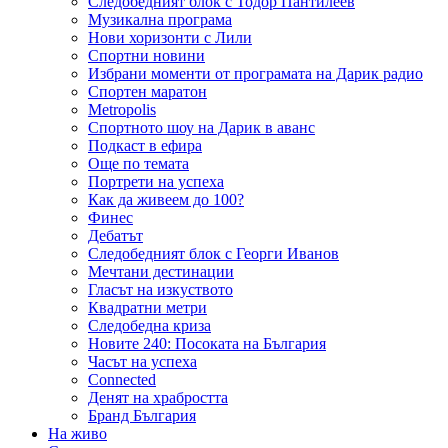
Следобедният блок с Тодор Пантилеев
Музикална програма
Нови хоризонти с Лили
Спортни новини
Избрани моменти от програмата на Дарик радио
Спортен маратон
Metropolis
Спортното шоу на Дарик в аванс
Подкаст в ефира
Още по темата
Портрети на успеха
Как да живеем до 100?
Финес
Дебатът
Следобедният блок с Георги Иванов
Мечтани дестинации
Гласът на изкуството
Квадратни метри
Следобедна криза
Новите 240: Посоката на България
Часът на успеха
Connected
Денят на храбростта
Бранд България
На живо