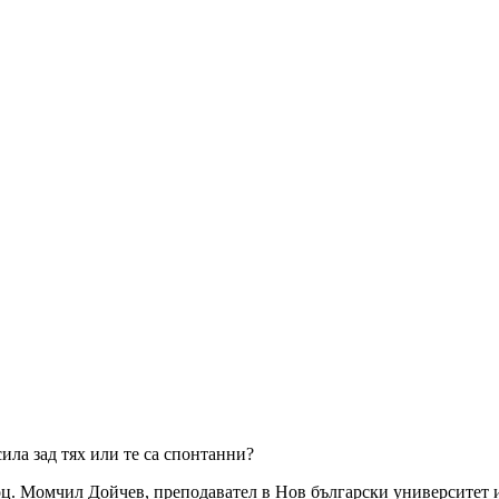
сила зад тях или те са спонтанни?
доц. Момчил Дойчев, преподавател в Нов български университет 