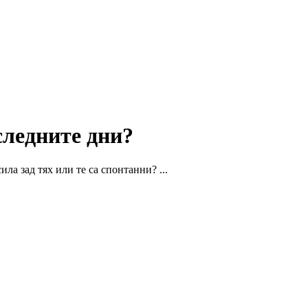
следните дни?
ла зад тях или те са спонтанни? ...