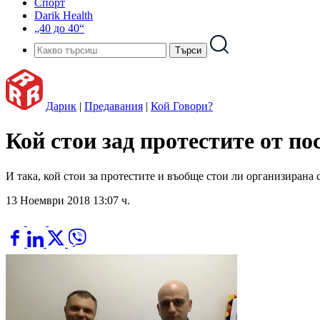
Спорт
Darik Health
„40 до 40“
Дарик
|
Предавания
|
Кой Говори?
Кой стои зад протестите от по
И така, кой стои за протестите и въобще стои ли организирана си
13 Ноември 2018 13:07 ч.