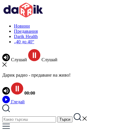
Новини
Предавания
Darik Health
„40 до 40“
Слушай
Слушай
Дарик радио - предаване на живо!
00:00
Гледай