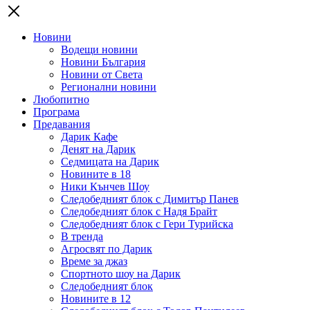
Новини
Водещи новини
Новини България
Новини от Света
Регионални новини
Любопитно
Програма
Предавания
Дарик Кафе
Денят на Дарик
Седмицата на Дарик
Новините в 18
Ники Кънчев Шоу
Следобедният блок с Димитър Панев
Следобедният блок с Надя Брайт
Следобедният блок с Гери Турийска
В тренда
Агросвят по Дарик
Време за джаз
Спортното шоу на Дарик
Следобедният блок
Новините в 12