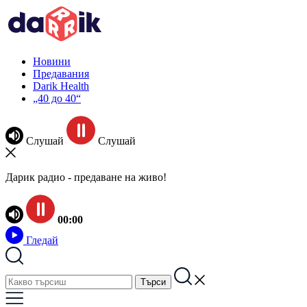
Новини
Предавания
Darik Health
„40 до 40“
Слушай
Слушай
Дарик радио - предаване на живо!
00:00
Гледай