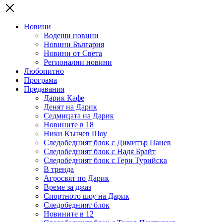
Новини
Водещи новини
Новини България
Новини от Света
Регионални новини
Любопитно
Програма
Предавания
Дарик Кафе
Денят на Дарик
Седмицата на Дарик
Новините в 18
Ники Кънчев Шоу
Следобедният блок с Димитър Панев
Следобедният блок с Надя Брайт
Следобедният блок с Гери Турийска
В тренда
Агросвят по Дарик
Време за джаз
Спортното шоу на Дарик
Следобедният блок
Новините в 12