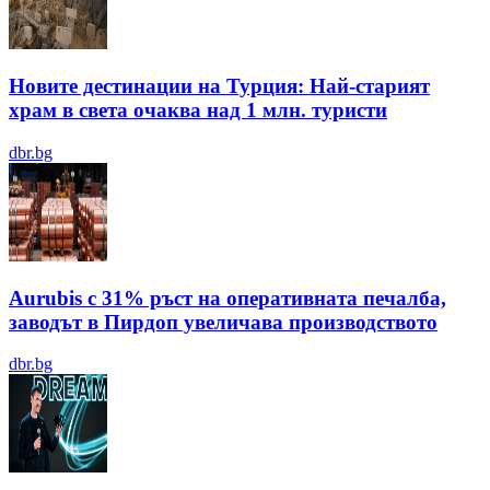
Новите дестинации на Турция: Най-старият
храм в света очаква над 1 млн. туристи
dbr.bg
Aurubis с 31% ръст на оперативната печалба,
заводът в Пирдоп увеличава производството
dbr.bg