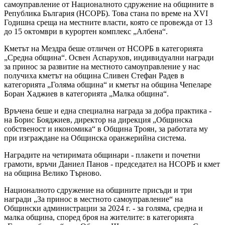
самоуправление от Националното сдружение на общините в
Република България (НСОРБ). Това стана по време на XVI
Годишна среща на местните власти, която се провежда от 13
до 15 октомври в курортен комплекс „Албена“.
Кметът на Мездра беше отличен от НСОРБ в категорията
„Средна община“. Освен Аспарухов, индивидуални награди
за принос за развитие на местното самоуправление у нас
получиха кметът на община Сливен Стефан Радев в
категорията „Голяма община“ и кметът на община Чепеларе
Боран Хаджиев в категорията „Малка община“.
Връчена беше и една специална награда за добра практика -
на Борис Бояджиев, директор на дирекция „Общинска
собственост и икономика“ в Община Троян, за работата му
при изграждане на Общинска оранжерийна система.
Наградите на четиримата общинари - плакети и почетни
грамоти, връчи Даниел Панов - председател на НСОРБ и кмет
на община Велико Търново.
Националното сдружение на общините присъди и три
награди „За принос в местното самоуправление“ на
Общински администрации за 2024 г. - за голяма, средна и
малка община, според броя на жителите: в категорията