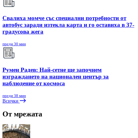
Свалиха момче със специални потребности от
автобус заради изтекла карта и го оставиха в 37-
градусова жега
преди 30 мин
Румен Радев: Най-сетне ще започнем
изграждането на национален център за
наблюдение от космоса
преди 38 мин
Всички
От мрежата