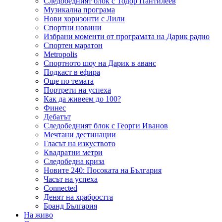
Следобедният блок с Тодор Пантилеев
Музикална програма
Нови хоризонти с Лили
Спортни новини
Избрани моменти от програмата на Дарик радио
Спортен маратон
Metropolis
Спортното шоу на Дарик в аванс
Подкаст в ефира
Още по темата
Портрети на успеха
Как да живеем до 100?
Финес
Дебатът
Следобедният блок с Георги Иванов
Мечтани дестинации
Гласът на изкуството
Квадратни метри
Следобедна криза
Новите 240: Посоката на България
Часът на успеха
Connected
Денят на храбростта
Бранд България
На живо