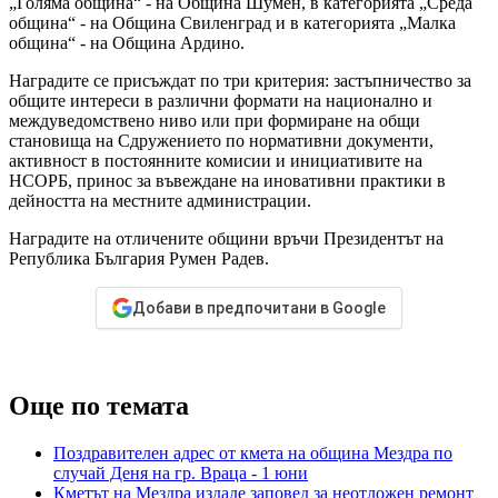
„Голяма община“ - на Община Шумен, в категорията „Среда
община“ - на Община Свиленград и в категорията „Малка
община“ - на Община Ардино.
Наградите се присъждат по три критерия: застъпничество за
общите интереси в различни формати на национално и
междуведомствено ниво или при формиране на общи
становища на Сдружението по нормативни документи,
активност в постоянните комисии и инициативите на
НСОРБ, принос за въвеждане на иновативни практики в
дейността на местните администрации.
Наградите на отличените общини връчи Президентът на
Република България Румен Радев.
Добави в предпочитани в Google
Още по темата
Поздравителен адрес от кмета на община Мездра по
случай Деня на гр. Враца - 1 юни
Кметът на Мездра издаде заповед за неотложен ремонт