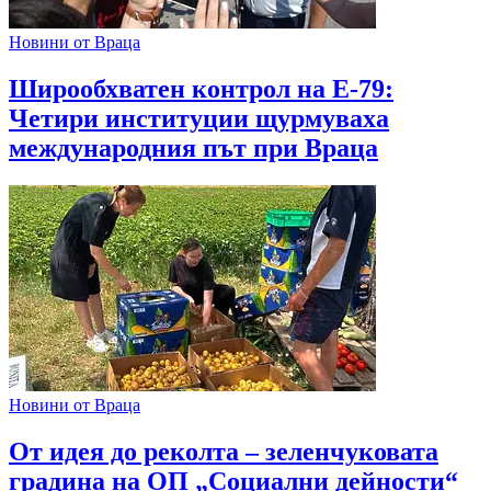
Новини от Враца
Широобхватен контрол на Е-79:
Четири институции щурмуваха
международния път при Враца
Новини от Враца
От идея до реколта – зеленчуковата
градина на ОП „Социални дейности“