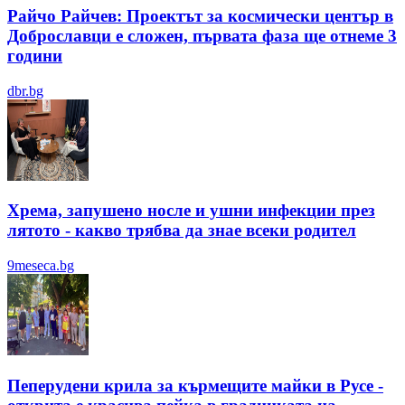
Райчо Райчев: Проектът за космически център в
Доброславци е сложен, първата фаза ще отнеме 3
години
dbr.bg
Хрема, запушено носле и ушни инфекции през
лятотo - какво трябва да знае всеки родител
9meseca.bg
Пеперудени крила за кърмещите майки в Русе -