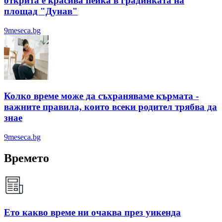
открита е красива пейка в градинката на
площад "Дунав"
9meseca.bg
Колко време може да съхраняваме кърмата -
важните правила, които всеки родител трябва да
знае
9meseca.bg
Времето
Ето какво време ни очаква през уикенда