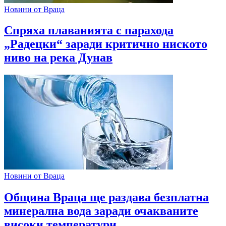
Новини от Враца
Спряха плаванията с парахода
„Радецки“ заради критично ниското
ниво на река Дунав
Новини от Враца
Община Враца ще раздава безплатна
минерална вода заради очакваните
високи температури