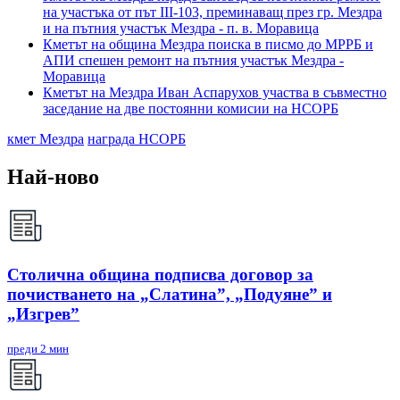
на участъка от път III-103, преминаващ през гр. Мездра
и на пътния участък Мездра - п. в. Моравица
Кметът на община Мездра поиска в писмо до МРРБ и
АПИ спешен ремонт на пътния участък Мездра -
Моравица
Кметът на Мездра Иван Аспарухов участва в съвместно
заседание на две постоянни комисии на НСОРБ
кмет Мездра
награда НСОРБ
Най-ново
Столична община подписва договор за
почистването на „Слатина”, „Подуяне” и
„Изгрев”
преди 2 мин