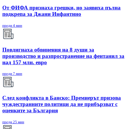
От ФИФА признаха грешки, но заявиха пълна
подкрепа за Джани Инфантино
преди 4 мин
Повдигнаха обвинения на 8 души за
производство и разпространение на фентанил за
над 157 млн. евро
преди 7 мин
След конфликта в Банско: Премиерът призова
чуждестранните политици да не прибързват с
оценките за България
преди 25 мин