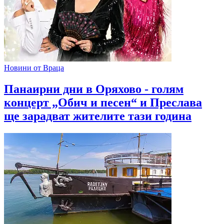
Новини от Враца
Панаирни дни в Оряхово - голям
концерт „Обич и песен“ и Преслава
ще зарадват жителите тази година