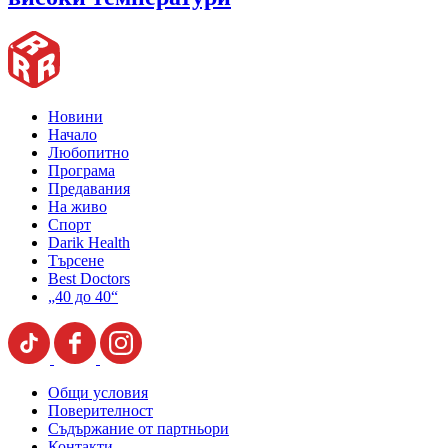
Новини
Начало
Любопитно
Програма
Предавания
На живо
Спорт
Darik Health
Търсене
Best Doctors
„40 до 40“
Общи условия
Поверителност
Съдържание от партньори
Контакти