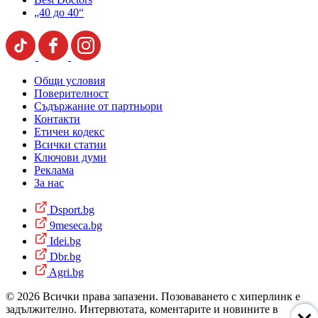
„40 до 40“
Общи условия
Поверителност
Съдържание от партньори
Контакти
Етичен кодекс
Всички статии
Ключови думи
Реклама
За нас
Dsport.bg
9meseca.bg
Idei.bg
Dbr.bg
Agri.bg
© 2026 Всички права запазени. Позоваването с хиперлинк е
задължително. Интервютата, коментарите и новините в