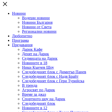
Новини
Водещи новини
Новини България
Новини от Света
Регионални новини
Любопитно
Програма
Предавания
Дарик Кафе
Денят на Дарик
Седмицата на Дарик
Новините в 18
Ники Кънчев Шоу
Следобедният блок с Димитър Панев
Следобедният блок с Надя Брайт
Следобедният блок с Гери Турийска
В тренда
Агросвят по Дарик
Време за джаз
Спортното шоу на Дарик
Следобедният блок
Новините в 12