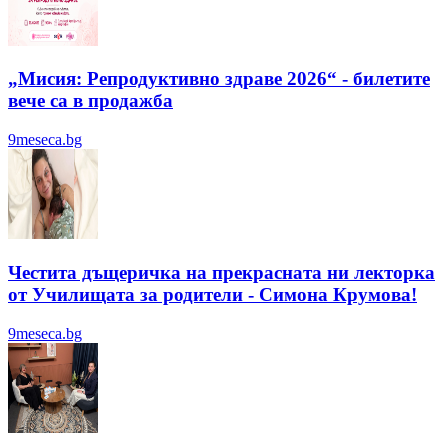
„Мисия: Репродуктивно здраве 2026“ - билетите
вече са в продажба
9meseca.bg
Честита дъщеричка на прекрасната ни лекторка
от Училищата за родители - Симона Крумова!
9meseca.bg