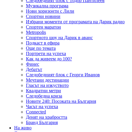
Следобедният блок с Тодор Пантилеев
Музикална програма
Нови хоризонти с Лили
Спортни новини
Избрани моменти от програмата на Дарик радио
Спортен маратон
Metropolis
Спортното шоу на Дарик в аванс
Подкаст в ефира
Още по темата
Портрети на успеха
Как да живеем до 100?
Финес
Дебатът
Следобедният блок с Георги Иванов
Мечтани дестинации
Гласът на изкуството
Квадратни метри
Следобедна криза
Новите 240: Посоката на България
Часът на успеха
Connected
Денят на храбростта
Бранд България
На живо