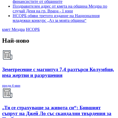
финансистите от общините
Поздравителен адрес от кмета на община Мездра по
случай Деня на гр. Враца - 1 юни
НСОРБ обяви третото издание на Националния
младежки конкурс „Аз за моята община“
кмет Мездра
НСОРБ
Най-ново
Земетресение с магнитуд 7,4 разтърси Колумбия,
има жертви и разрушения
преди 4 мин
„Тя се страхуваше за живота си“: Бившият
съпруг на Джей Ло със скандални твърдения за