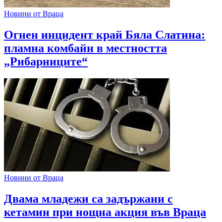
Новини от Враца
Огнен инцидент край Бяла Слатина:
пламна комбайн в местността
„Рибарниците“
Новини от Враца
Двама младежи са задържани с
кетамин при нощна акция във Враца