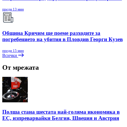
преди 13 мин
Община Кричим ще поеме разходите за
погребението на убития в Пловдив Георги Кузев
преди 15 мин
Всички
От мрежата
Полша стана шестата най-голяма икономика в
ЕС, изпреварвайки Белгия, Швеция и Австрия