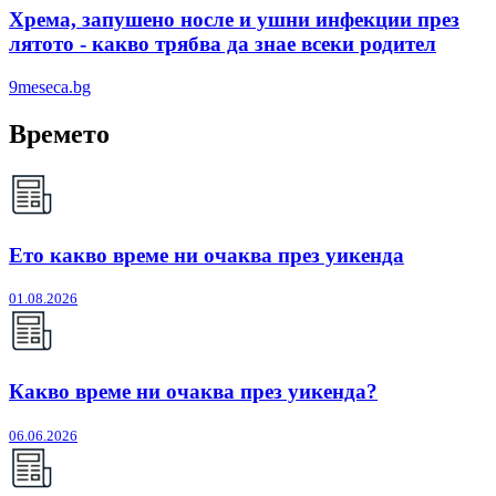
Хрема, запушено носле и ушни инфекции през
лятотo - какво трябва да знае всеки родител
9meseca.bg
Времето
Ето какво време ни очаква през уикенда
01.08.2026
Какво време ни очаква през уикенда?
06.06.2026