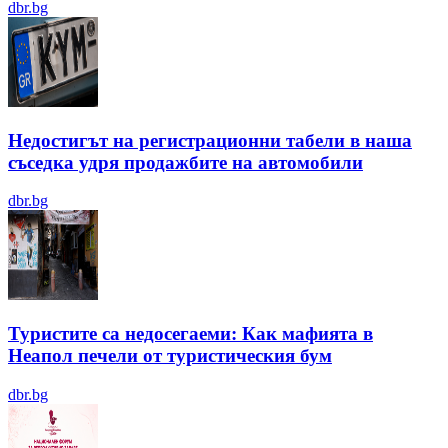
dbr.bg
Недостигът на регистрационни табели в наша
съседка удря продажбите на автомобили
dbr.bg
Туристите са недосегаеми: Как мафията в
Неапол печели от туристическия бум
dbr.bg