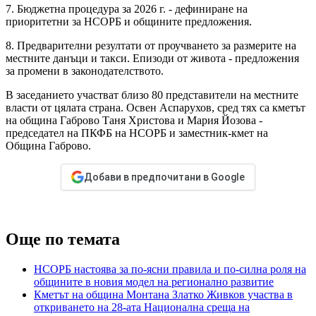
7. Бюджетна процедура за 2026 г. - дефиниране на
приоритетни за НСОРБ и общините предложения.
8. Предварителни резултати от проучването за размерите на
местните данъци и такси. Епизоди от живота - предложения
за промени в законодателството.
В заседанието участват близо 80 представители на местните
власти от цялата страна. Освен Аспарухов, сред тях са кметът
на община Габрово Таня Христова и Мария Йозова -
председател на ПКФБ на НСОРБ и заместник-кмет на
Община Габрово.
Добави в предпочитани в Google
Още по темата
НСОРБ настоява за по-ясни правила и по-силна роля на
общините в новия модел на регионално развитие
Кметът на община Монтана Златко Живков участва в
откриването на 28-ата Национална среща на