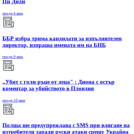
Пи Диди
преди 4 мин
ББР избра трима кандидати за изпълнителен
директор, изпраща имената им на БНБ
преди 9 мин
,,Убит с голи ръце от деца" : Диона с остър
коментар за убийството в Пловдив
преди 10 мин
Полша ще предупреждава с SMS при вдигане на
изтребители заради руски атаки срещу Украйна