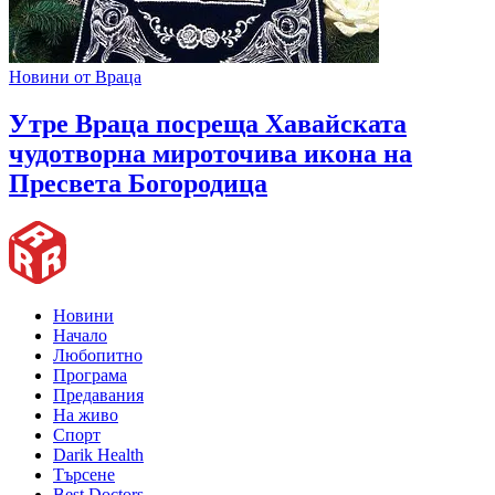
Новини от Враца
Утре Враца посреща Хавайската
чудотворна мироточива икона на
Пресвета Богородица
Новини
Начало
Любопитно
Програма
Предавания
На живо
Спорт
Darik Health
Търсене
Best Doctors