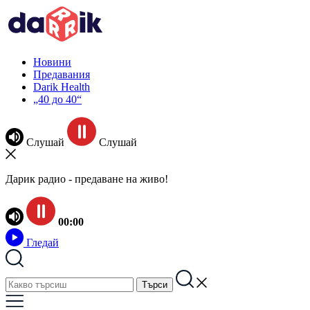
Новини
Предавания
Darik Health
„40 до 40“
Слушай
Слушай
Дарик радио - предаване на живо!
00:00
Гледай