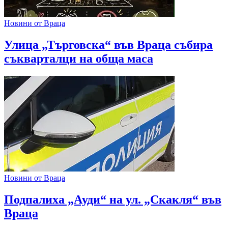
Новини от Враца
Улица „Търговска“ във Враца събира
съкварталци на обща маса
Новини от Враца
Подпалиха „Ауди“ на ул. „Скакля“ във
Враца