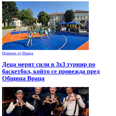
Новини от Враца
Деца мерят сили в 3х3 турнир по
баскетбол, който се провежда пред
Община Враца