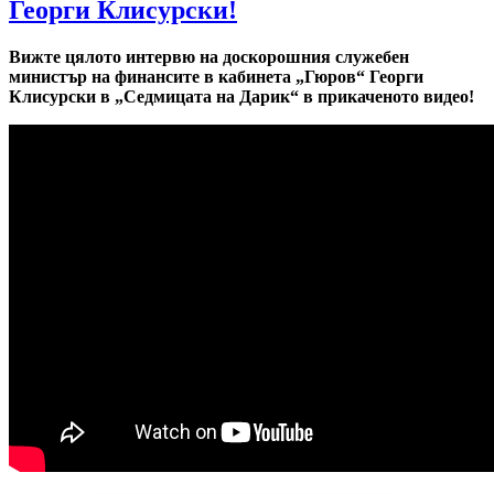
Георги Клисурски!
Вижте цялото интервю на доскорошния служебен
министър на финансите в кабинета „Гюров“ Георги
Клисурски в „Седмицата на Дарик“ в прикаченото видео!