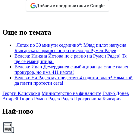
Добави в предпочитани в Google
Още по темата
„Летях по 30 минути седмично“: Млад пилот напусна
Българската армия с остро писмо до Румен Радев
Велева: Илияна Йотова не е равно на Румен Радев! Тя
ще се еманципира!
Велева: Иван Демерджиев е амбициран да стане главен
прокурор, но има 411 имота!
Велева: На Радев му предстоят 4 години власт! Няма кой
да плати протести сега!
Георги Клисурски
Министерство на финансите
Гълъб Донев
Андрей Гюров
Румен Радев
Радев
Прогресивна България
Най-ново