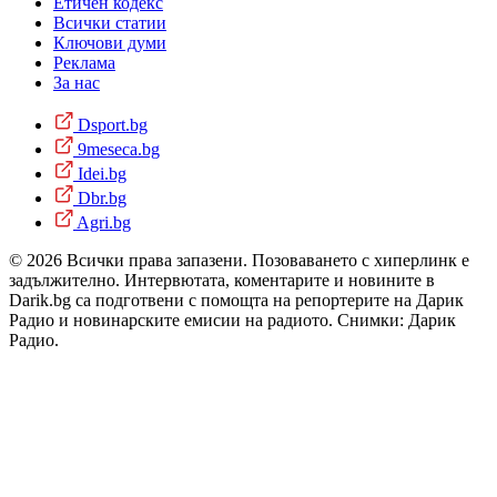
Етичен кодекс
Всички статии
Ключови думи
Реклама
За нас
Dsport.bg
9meseca.bg
Idei.bg
Dbr.bg
Agri.bg
© 2026 Всички права запазени. Позоваването с хиперлинк е
задължително. Интервютата, коментарите и новините в
Darik.bg са подготвени с помощта на репортерите на Дарик
Радио и новинарските емисии на радиото. Снимки: Дарик
Радио.