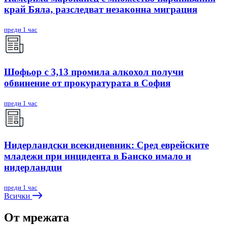
край Бяла, разследват незаконна миграция
преди 1 час
Шофьор с 3,13 промила алкохол получи
обвинение от прокуратурата в София
преди 1 час
Нидерландски всекидневник: Сред еврейските
младежи при инцидента в Банско имало и
нидерландци
преди 1 час
Всички
От мрежата