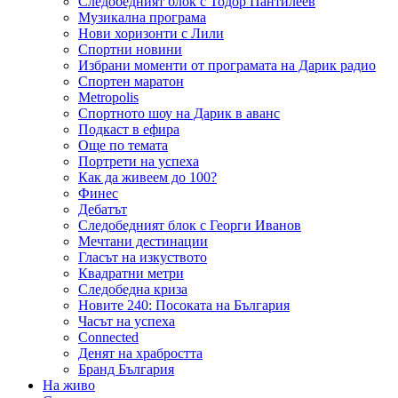
Следобедният блок с Тодор Пантилеев
Музикална програма
Нови хоризонти с Лили
Спортни новини
Избрани моменти от програмата на Дарик радио
Спортен маратон
Metropolis
Спортното шоу на Дарик в аванс
Подкаст в ефира
Още по темата
Портрети на успеха
Как да живеем до 100?
Финес
Дебатът
Следобедният блок с Георги Иванов
Мечтани дестинации
Гласът на изкуството
Квадратни метри
Следобедна криза
Новите 240: Посоката на България
Часът на успеха
Connected
Денят на храбростта
Бранд България
На живо