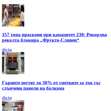
357 тона праскови при капацитет 230: Рекордна
реколта блокира „Фрукто-Сливен“
dbr.bg
Гърците пестят до 30% от сметките за ток със
слънчеви панели на балкона
dbr.bg