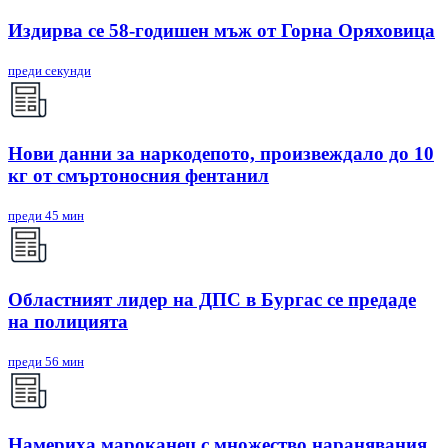
Издирва се 58-годишен мъж от Горна Оряховица
преди секунди
Нови данни за наркодепото, произвеждало до 10
кг от смъртоносния фентанил
преди 45 мин
Областният лидер на ДПС в Бургас се предаде
на полицията
преди 56 мин
Намериха мароканец с множество наранявания