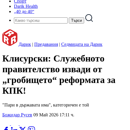
Спорт
Darik Health
„40 до 40“
Дарик
|
Предавания
|
Седмицата на Дарик
Клисурски: Служебното
правителство извади от
„гробището“ реформата за
КПК!
"Пари в държавата има", категоричен е той
Божидар Русев
09 Май 2026 17:11 ч.