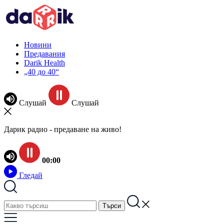
Новини
Предавания
Darik Health
„40 до 40“
Слушай
Слушай
Дарик радио - предаване на живо!
00:00
Гледай