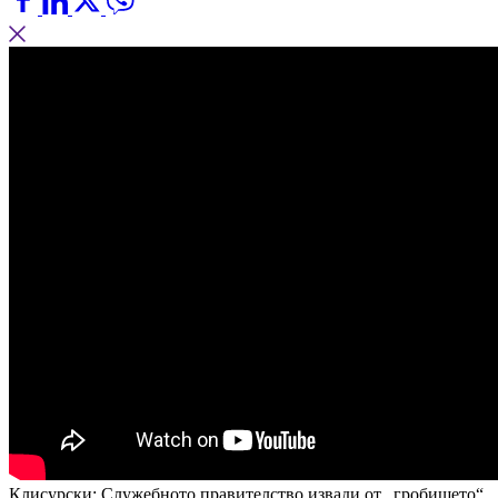
Клисурски: Служебното правителство извади от „гробището“