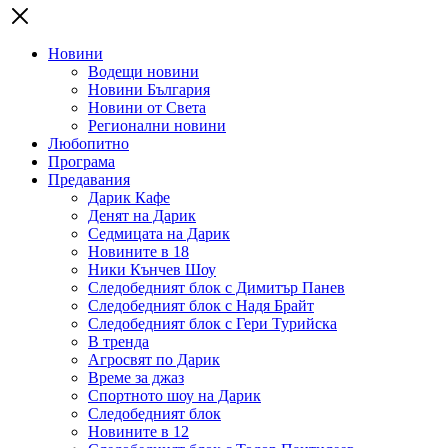
Новини
Водещи новини
Новини България
Новини от Света
Регионални новини
Любопитно
Програма
Предавания
Дарик Кафе
Денят на Дарик
Седмицата на Дарик
Новините в 18
Ники Кънчев Шоу
Следобедният блок с Димитър Панев
Следобедният блок с Надя Брайт
Следобедният блок с Гери Турийска
В тренда
Агросвят по Дарик
Време за джаз
Спортното шоу на Дарик
Следобедният блок
Новините в 12