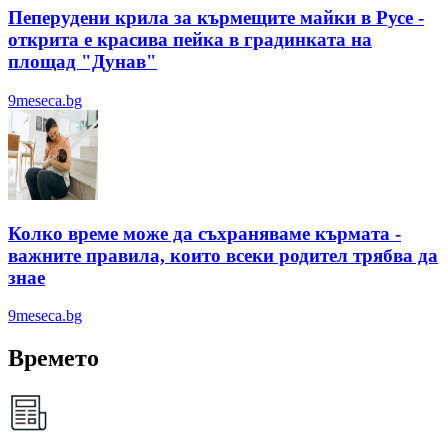
Пеперудени крила за кърмещите майки в Русе -
открита е красива пейка в градинката на
площад "Дунав"
9meseca.bg
Колко време може да съхраняваме кърмата -
важните правила, които всеки родител трябва да
знае
9meseca.bg
Времето