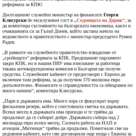
реформата за КПК!
Досегашният служебен министър на финансите
Георги
Клисурски
бе ексклузивен гост в
„Седмицата на Дарик“
, за
да коментира състоянието на българската икономика, както и
очакванията си за Гълъб Донев, който застана начело на
ведомството в правителството с министър-председател Румен
Радев.
„В рамките на служебното правителство извадихме от
„гробището“ реформата за КПК. Предишният парламент
закри КПК, но в нашия ПВУ има изискване за работеща
такава антикорупционна комисия и България ще получи
средства. Служебният кабинет се предоговори с Европа да
включим тази реформа, за да получим 370 милиона евро
допълнително. Финансите и справедливостта са обвързани по
много начини“, коментира Клисурски.
„Пари в държавата има. Много хора се фокусират върху
фискалния резерв, който е спестовната сметка на държавата.
Всеки месец в държавата има приходи и те трябва да
продължат да се събират добре. Държавата събира над 2
милиарда евро всеки месец. Силната работа на НАП и
агенция „Митници“ трябва да продължи. Помогнали сме на
редовния кабинет, като сме договорили още неща с Европа за