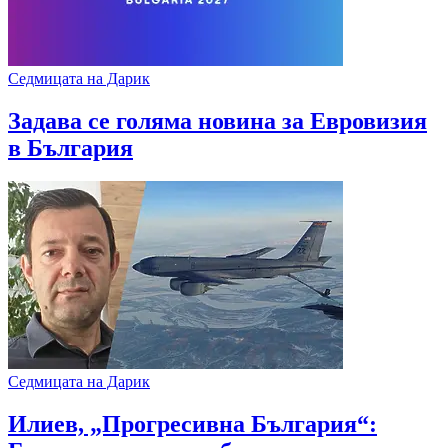
Седмицата на Дарик
Задава се голяма новина за Евровизия
в България
Седмицата на Дарик
Илиев, „Прогресивна България“: