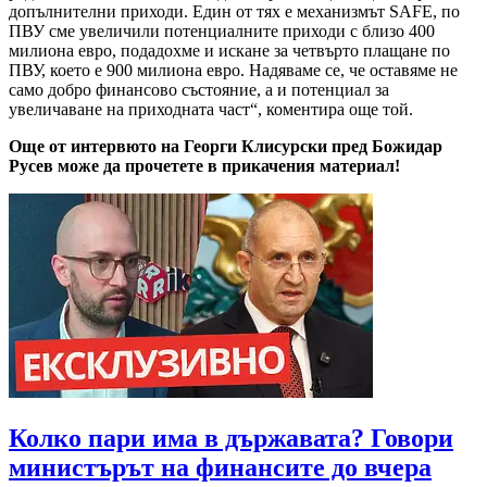
допълнителни приходи. Един от тях е механизмът SAFE, по
ПВУ сме увеличили потенциалните приходи с близо 400
милиона евро, подадохме и искане за четвърто плащане по
ПВУ, което е 900 милиона евро. Надяваме се, че оставяме не
само добро финансово състояние, а и потенциал за
увеличаване на приходната част“, коментира още той.
Още от интервюто на Георги Клисурски пред Божидар
Русев може да прочетете в прикачения материал!
Колко пари има в държавата? Говори
министърът на финансите до вчера