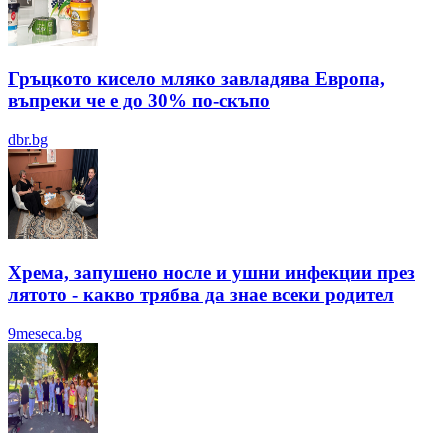
Гръцкото кисело мляко завладява Европа,
въпреки че е до 30% по-скъпо
dbr.bg
Хрема, запушено носле и ушни инфекции през
лятотo - какво трябва да знае всеки родител
9meseca.bg