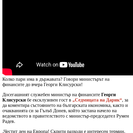
Колко пари има в държавата? Говори министърът на
финансите до вчера Георги Клисурски!
Досегашният служебен министър на финансите
Георги
Клисурски
бе ексклузивен гост в
„Седмицата на Дарик“
, за
да коментира състоянието на българската икономика, както и
очакванията си за Гълъб Донев, който застана начело на
ведомството в правителството с министър-председател Румен
Радев.
„Честит ден на Европа! Скрити разходи е интересен термин,