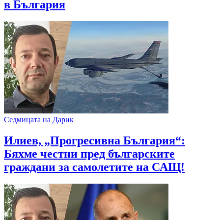
в България
Седмицата на Дарик
Илиев, „Прогресивна България“:
Бяхме честни пред българските
граждани за самолетите на САЩ!