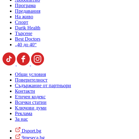
Програма
Предавания
На живо
Спорт
Darik Health
Търсене
Best Doctors
„40 до 40“
Общи условия
Поверителност
Съдържание от партньори
Контакти
Етичен кодекс
Всички статии
Ключови думи
Реклама
За нас
Dsport.bg
9meseca.bg