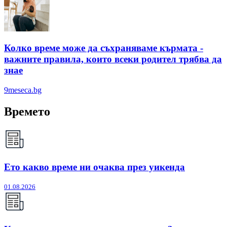
Колко време може да съхраняваме кърмата -
важните правила, които всеки родител трябва да
знае
9meseca.bg
Времето
Ето какво време ни очаква през уикенда
01.08.2026