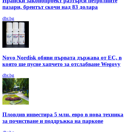
Ирански законопроект разтърси петролните
пазари, брентът скочи над 83 долара
dbr.bg
Novo Nordisk обяви първата държава от ЕС, в
която ще пусне хапчето за отслабване Wegovy
dbr.bg
Пловдив инвестира 5 млн. евро в нова техника
за почистване и поддръжка на паркове