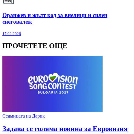
Оранжев и жълт код за виелици и силен
снеговалеж
17.02.2026
ПРОЧЕТЕТЕ ОЩЕ
Седмицата на Дарик
Задава се голяма новина за Евровизия