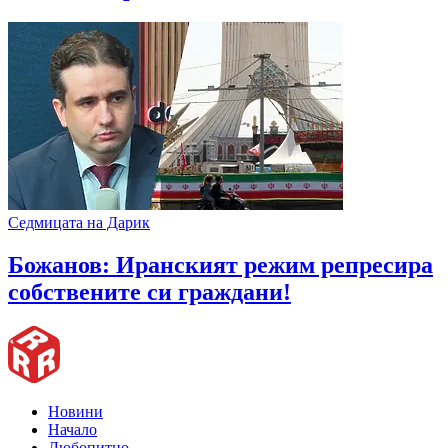
Седмицата на Дарик
Божанов: Иранският режим репресира
собствените си граждани!
Новини
Начало
Любопитно