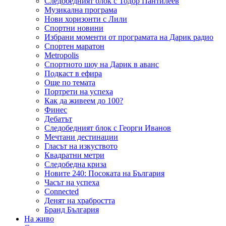
Следобедният блок с Тодор Пантилеев
Музикална програма
Нови хоризонти с Лили
Спортни новини
Избрани моменти от програмата на Дарик радио
Спортен маратон
Metropolis
Спортното шоу на Дарик в аванс
Подкаст в ефира
Още по темата
Портрети на успеха
Как да живеем до 100?
Финес
Дебатът
Следобедният блок с Георги Иванов
Мечтани дестинации
Гласът на изкуството
Квадратни метри
Следобедна криза
Новите 240: Посоката на България
Часът на успеха
Connected
Денят на храбростта
Бранд България
На живо