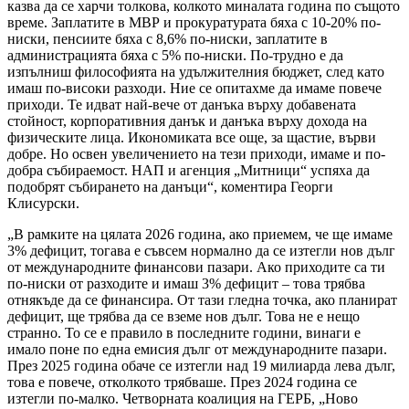
казва да се харчи толкова, колкото миналата година по същото
време. Заплатите в МВР и прокуратурата бяха с 10-20% по-
ниски, пенсиите бяха с 8,6% по-ниски, заплатите в
администрацията бяха с 5% по-ниски. По-трудно е да
изпълниш философията на удължителния бюджет, след като
имаш по-високи разходи. Ние се опитахме да имаме повече
приходи. Те идват най-вече от данъка върху добавената
стойност, корпоративния данък и данъка върху дохода на
физическите лица. Икономиката все още, за щастие, върви
добре. Но освен увеличението на тези приходи, имаме и по-
добра събираемост. НАП и агенция „Митници“ успяха да
подобрят събирането на данъци“, коментира Георги
Клисурски.
„В рамките на цялата 2026 година, ако приемем, че ще имаме
3% дефицит, тогава е съвсем нормално да се изтегли нов дълг
от международните финансови пазари. Ако приходите са ти
по-ниски от разходите и имаш 3% дефицит – това трябва
отнякъде да се финансира. От тази гледна точка, ако планират
дефицит, ще трябва да се вземе нов дълг. Това не е нещо
странно. То се е правило в последните години, винаги е
имало поне по една емисия дълг от международните пазари.
През 2025 година обаче се изтегли над 19 милиарда лева дълг,
това е повече, отколкото трябваше. През 2024 година се
изтегли по-малко. Четворната коалиция на ГЕРБ, „Ново