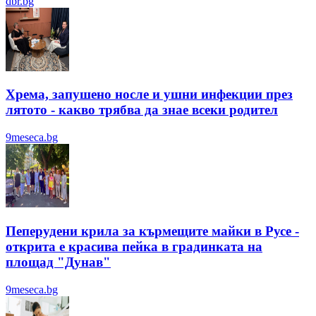
dbr.bg
Хрема, запушено носле и ушни инфекции през
лятотo - какво трябва да знае всеки родител
9meseca.bg
Пеперудени крила за кърмещите майки в Русе -
открита е красива пейка в градинката на
площад "Дунав"
9meseca.bg