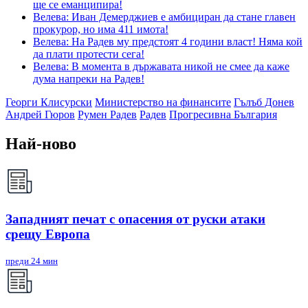
ще се еманципира!
Велева: Иван Демерджиев е амбициран да стане главен
прокурор, но има 411 имота!
Велева: На Радев му предстоят 4 години власт! Няма кой
да плати протести сега!
Велева: В момента в държавата никой не смее да каже
дума напреки на Радев!
Георги Клисурски
Министерство на финансите
Гълъб Донев
Андрей Гюров
Румен Радев
Радев
Прогресивна България
Най-ново
Западният печат с опасения от руски атаки
срещу Европа
преди 24 мин