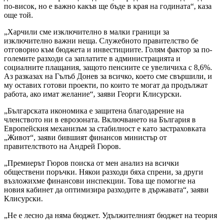
по-висок, но е важно какъв ще бъде в края на годината“, каза
още той.
„Харчили сме изключително в малки граници за
изключително важни неща. Служебното правителство бе
отговорно към бюджета и инвестициите. Голям фактор за по-
големите разходи са заплатите в администрацията и
социалните плащания, защото пенсиите се увеличиха с 8,6%.
Аз разказах на Гълъб Донев за всичко, което сме свършили, и
му оставих готови проекти, по които те могат да продължат
работа, ако имат желание“, заяви Георги Клисурски.
„Българската икономика е защитена благодарение на
членството ни в еврозоната. Включването на България в
Европейския механизъм за стабилност е като застраховката
„Живот“, заяви бившият финансов министър от
правителството на Андрей Гюров.
„Премиерът Гюров поиска от мен анализ на всички
обществени поръчки. Някои разходи бяха спрени, за други
възложихме финансови инспекции. Това ще помогне на
новия кабинет да оптимизира разходите в държавата“, заяви
Клисурски.
„Не е лесно да няма бюджет. Удължителният бюджет на теория