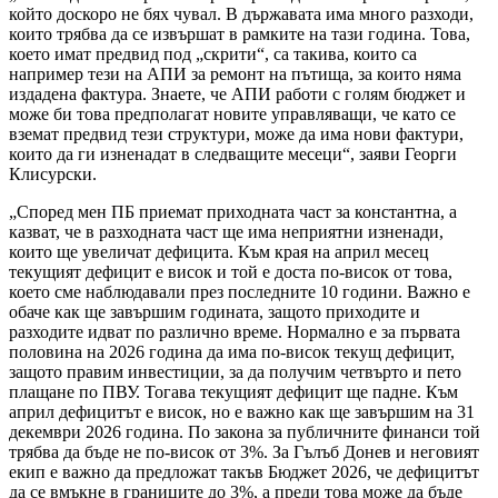
който доскоро не бях чувал. В държавата има много разходи,
които трябва да се извършат в рамките на тази година. Това,
което имат предвид под „скрити“, са такива, които са
например тези на АПИ за ремонт на пътища, за които няма
издадена фактура. Знаете, че АПИ работи с голям бюджет и
може би това предполагат новите управляващи, че като се
вземат предвид тези структури, може да има нови фактури,
които да ги изненадат в следващите месеци“, заяви Георги
Клисурски.
„Според мен ПБ приемат приходната част за константна, а
казват, че в разходната част ще има неприятни изненади,
които ще увеличат дефицита. Към края на април месец
текущият дефицит е висок и той е доста по-висок от това,
което сме наблюдавали през последните 10 години. Важно е
обаче как ще завършим годината, защото приходите и
разходите идват по различно време. Нормално е за първата
половина на 2026 година да има по-висок текущ дефицит,
защото правим инвестиции, за да получим четвърто и пето
плащане по ПВУ. Тогава текущият дефицит ще падне. Към
април дефицитът е висок, но е важно как ще завършим на 31
декември 2026 година. По закона за публичните финанси той
трябва да бъде не по-висок от 3%. За Гълъб Донев и неговият
екип е важно да предложат такъв Бюджет 2026, че дефицитът
да се вмъкне в границите до 3%, а преди това може да бъде