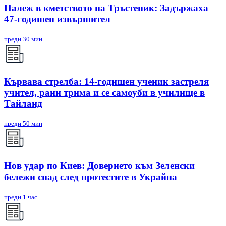
Палеж в кметството на Тръстеник: Задържаха
47-годишен извършител
преди 30 мин
Кървава стрелба: 14-годишен ученик застреля
учител, рани трима и се самоуби в училище в
Тайланд
преди 50 мин
Нов удар по Киев: Доверието към Зеленски
бележи спад след протестите в Украйна
преди 1 час