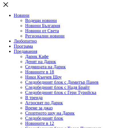
Новини
Водещи новини
Новини България
Новини от Света
Регионални новини
Любопитно
Програма
Предавания
Дарик Кафе
Денят на Дарик
Седмицата на Дарик
Новините в 18
Ники Кънчев Шоу
Следобедният блок с Димитър Панев
Следобедният блок с Надя Брайт
Следобедният блок с Гери Турийска
В тренда
Агросвят по Дарик
Време за джаз
Спортното шоу на Дарик
Следобедният блок
Новините в 12