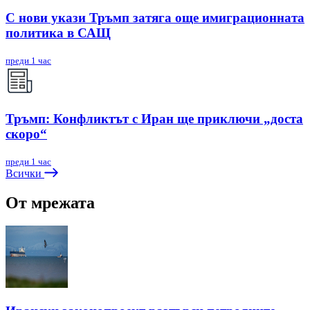
С нови укази Тръмп затяга още имиграционната
политика в САЩ
преди 1 час
Тръмп: Конфликтът с Иран ще приключи „доста
скоро“
преди 1 час
Всички
От мрежата