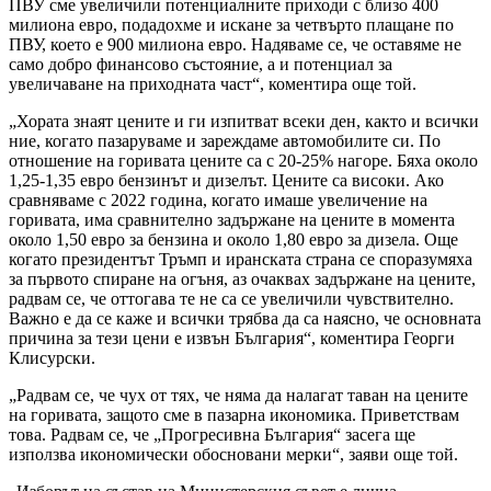
ПВУ сме увеличили потенциалните приходи с близо 400
милиона евро, подадохме и искане за четвърто плащане по
ПВУ, което е 900 милиона евро. Надяваме се, че оставяме не
само добро финансово състояние, а и потенциал за
увеличаване на приходната част“, коментира още той.
„Хората знаят цените и ги изпитват всеки ден, както и всички
ние, когато пазаруваме и зареждаме автомобилите си. По
отношение на горивата цените са с 20-25% нагоре. Бяха около
1,25-1,35 евро бензинът и дизелът. Цените са високи. Ако
сравняваме с 2022 година, когато имаше увеличение на
горивата, има сравнително задържане на цените в момента
около 1,50 евро за бензина и около 1,80 евро за дизела. Още
когато президентът Тръмп и иранската страна се споразумяха
за първото спиране на огъня, аз очаквах задържане на цените,
радвам се, че оттогава те не са се увеличили чувствително.
Важно е да се каже и всички трябва да са наясно, че основната
причина за тези цени е извън България“, коментира Георги
Клисурски.
„Радвам се, че чух от тях, че няма да налагат таван на цените
на горивата, защото сме в пазарна икономика. Приветствам
това. Радвам се, че „Прогресивна България“ засега ще
използва икономически обосновани мерки“, заяви още той.