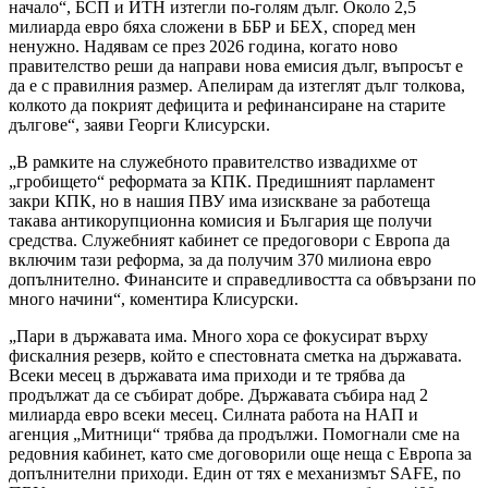
начало“, БСП и ИТН изтегли по-голям дълг. Около 2,5
милиарда евро бяха сложени в ББР и БЕХ, според мен
ненужно. Надявам се през 2026 година, когато ново
правителство реши да направи нова емисия дълг, въпросът е
да е с правилния размер. Апелирам да изтеглят дълг толкова,
колкото да покрият дефицита и рефинансиране на старите
дългове“, заяви Георги Клисурски.
„В рамките на служебното правителство извадихме от
„гробището“ реформата за КПК. Предишният парламент
закри КПК, но в нашия ПВУ има изискване за работеща
такава антикорупционна комисия и България ще получи
средства. Служебният кабинет се предоговори с Европа да
включим тази реформа, за да получим 370 милиона евро
допълнително. Финансите и справедливостта са обвързани по
много начини“, коментира Клисурски.
„Пари в държавата има. Много хора се фокусират върху
фискалния резерв, който е спестовната сметка на държавата.
Всеки месец в държавата има приходи и те трябва да
продължат да се събират добре. Държавата събира над 2
милиарда евро всеки месец. Силната работа на НАП и
агенция „Митници“ трябва да продължи. Помогнали сме на
редовния кабинет, като сме договорили още неща с Европа за
допълнителни приходи. Един от тях е механизмът SAFE, по