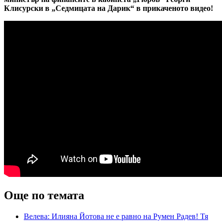
Клисурски в „Седмицата на Дарик“ в прикаченото видео!
Още по темата
Велева: Илияна Йотова не е равно на Румен Радев! Тя