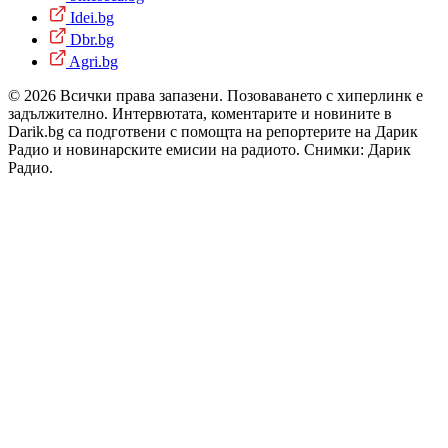
Idei.bg
Dbr.bg
Agri.bg
© 2026 Всички права запазени. Позоваването с хиперлинк е
задължително. Интервютата, коментарите и новините в
Darik.bg са подготвени с помощта на репортерите на Дарик
Радио и новинарските емисии на радиото. Снимки: Дарик
Радио.