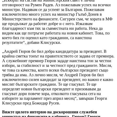
„Изборът на състав на Министерския съвет е лична
отговорност на Румен Радев. Аз пожелавам успех на всички
министри. Надявам се да успеят за България. Пожелавам
изключително много успех на министър Гълъб Донев в
Министерството на финансите. Сигурен съм, че хората в МФ
ще продължат да работят добре и с него. Изказвам
благодарност към тях за съвместната ни работа. Нека да
видим как ще потръгне работата на новия кабинет. Това, по
което бих ги оценил като гражданин, са наистина
резултатите“, добави Клисурски.
„Андрей Гюров би бил добра кандидатура за президент. В
крайна сметка тонът на правителството се задава от премиера.
А служебният премиер Гюров зададе наистина тон за честни
избори, за стабилност и за честност пред гражданите. Мисля,
че това са качества, които всеки български президент също
трябва да има. Аз лично мисля, че Андрей Гюров би бил
изключително силен кандидат за президент, но важно е какво
мислят българските граждани. Те ще гласуват. Те ще
определят новия български президент и призовавам да
гласуват дори повече хора, отколкото гласуваха сега на
изборите за парламент през април месец“, завърши Георги
Клисурски пред Божидар Русев.
Вижте цялото интервю на доскорошния служебен
министър на финансите в кабинета „Гюров“ Георги