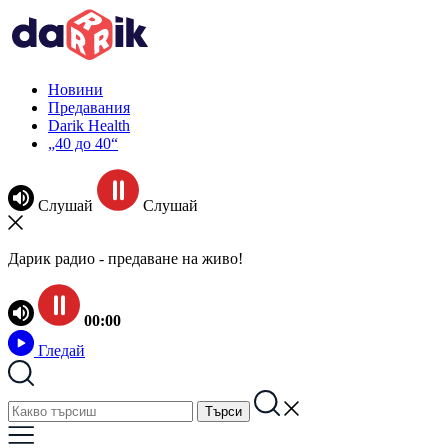
Новини
Предавания
Darik Health
„40 до 40“
Слушай
Слушай
Дарик радио - предаване на живо!
00:00
Гледай