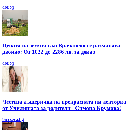
dbr.bg
Цената на земята във Врачанско се разминава
двойно: От 1022 до 2286 лв. за декар
dbr.bg
Честита дъщеричка на прекрасната ни лекторка
от Училищата за родители - Симона Крумова!
9meseca.bg