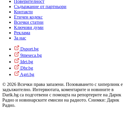
Поверителност
Съдържание от партньори
Контакти
Етичен кодекс
Всички статии
Ключови думи
Реклама
За нас
Dsport.bg
9meseca.bg
Idei.bg
Dbr.bg
Agri.bg
© 2026 Всички права запазени. Позоваването с хиперлинк е
задължително. Интервютата, коментарите и новините в
Darik.bg са подготвени с помощта на репортерите на Дарик
Радио и новинарските емисии на радиото. Снимки: Дарик
Радио.