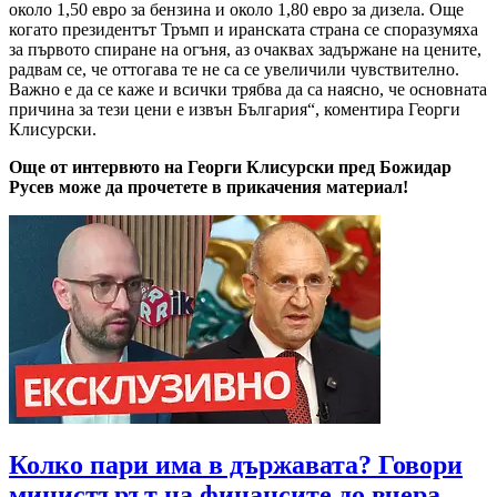
около 1,50 евро за бензина и около 1,80 евро за дизела. Още
когато президентът Тръмп и иранската страна се споразумяха
за първото спиране на огъня, аз очаквах задържане на цените,
радвам се, че оттогава те не са се увеличили чувствително.
Важно е да се каже и всички трябва да са наясно, че основната
причина за тези цени е извън България“, коментира Георги
Клисурски.
Още от интервюто на Георги Клисурски пред Божидар
Русев може да прочетете в прикачения материал!
Колко пари има в държавата? Говори
министърът на финансите до вчера