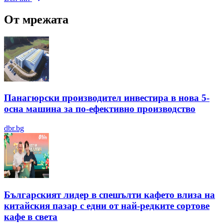
От мрежата
Панагюрски производител инвестира в нова 5-
осна машина за по-ефективно производство
dbr.bg
Българският лидер в спешълти кафето влиза на
китайския пазар с едни от най-редките сортове
кафе в света