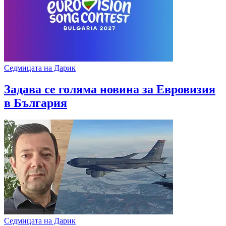
Седмицата на Дарик
Задава се голяма новина за Евровизия
в България
Седмицата на Дарик