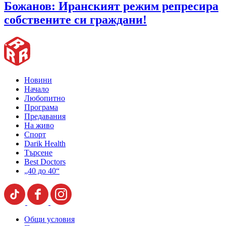
Божанов: Иранският режим репресира
собствените си граждани!
Новини
Начало
Любопитно
Програма
Предавания
На живо
Спорт
Darik Health
Търсене
Best Doctors
„40 до 40“
Общи условия