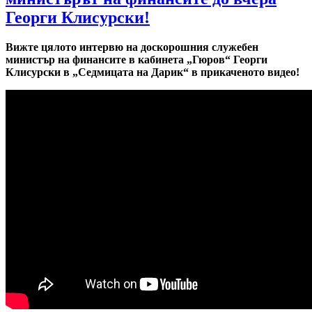
Георги Клисурски!
Вижте цялото интервю на доскорошния служебен
министър на финансите в кабинета „Гюров“ Георги
Клисурски в „Седмицата на Дарик“ в прикаченото видео!