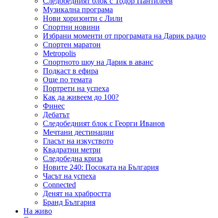
Следобедният блок с Тодор Пантилеев
Музикална програма
Нови хоризонти с Лили
Спортни новини
Избрани моменти от програмата на Дарик радио
Спортен маратон
Metropolis
Спортното шоу на Дарик в аванс
Подкаст в ефира
Още по темата
Портрети на успеха
Как да живеем до 100?
Финес
Дебатът
Следобедният блок с Георги Иванов
Мечтани дестинации
Гласът на изкуството
Квадратни метри
Следобедна криза
Новите 240: Посоката на България
Часът на успеха
Connected
Денят на храбростта
Бранд България
На живо