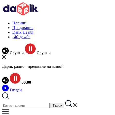
Новини
Предавания
Darik Health
„40 до 40“
Слушай
Слушай
Дарик радио - предаване на живо!
00:00
Гледай