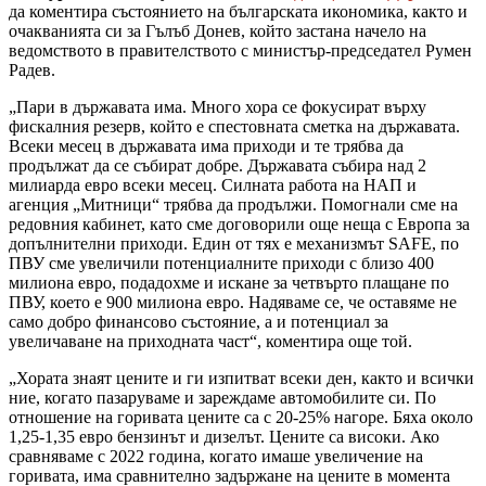
да коментира състоянието на българската икономика, както и
очакванията си за Гълъб Донев, който застана начело на
ведомството в правителството с министър-председател Румен
Радев.
„Пари в държавата има. Много хора се фокусират върху
фискалния резерв, който е спестовната сметка на държавата.
Всеки месец в държавата има приходи и те трябва да
продължат да се събират добре. Държавата събира над 2
милиарда евро всеки месец. Силната работа на НАП и
агенция „Митници“ трябва да продължи. Помогнали сме на
редовния кабинет, като сме договорили още неща с Европа за
допълнителни приходи. Един от тях е механизмът SAFE, по
ПВУ сме увеличили потенциалните приходи с близо 400
милиона евро, подадохме и искане за четвърто плащане по
ПВУ, което е 900 милиона евро. Надяваме се, че оставяме не
само добро финансово състояние, а и потенциал за
увеличаване на приходната част“, коментира още той.
„Хората знаят цените и ги изпитват всеки ден, както и всички
ние, когато пазаруваме и зареждаме автомобилите си. По
отношение на горивата цените са с 20-25% нагоре. Бяха около
1,25-1,35 евро бензинът и дизелът. Цените са високи. Ако
сравняваме с 2022 година, когато имаше увеличение на
горивата, има сравнително задържане на цените в момента