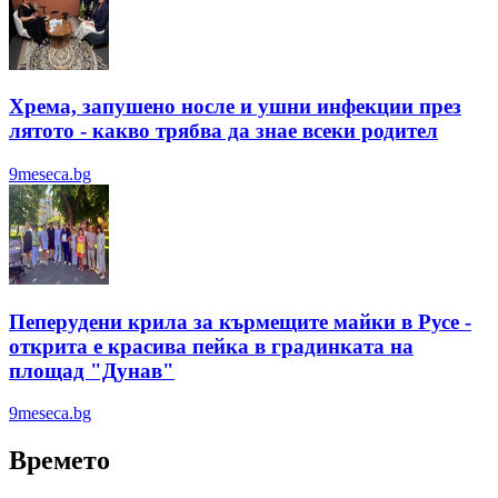
Хрема, запушено носле и ушни инфекции през
лятотo - какво трябва да знае всеки родител
9meseca.bg
Пеперудени крила за кърмещите майки в Русе -
открита е красива пейка в градинката на
площад "Дунав"
9meseca.bg
Времето