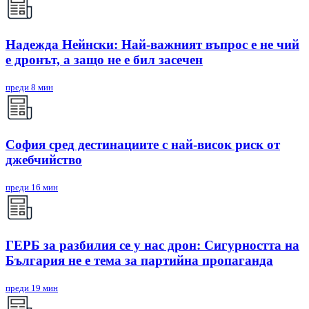
Надежда Нейнски: Най-важният въпрос е не чий
е дронът, а защо не е бил засечен
преди 8 мин
София сред дестинациите с най-висок риск от
джебчийство
преди 16 мин
ГЕРБ за разбилия се у нас дрон: Сигурността на
България не е тема за партийна пропаганда
преди 19 мин