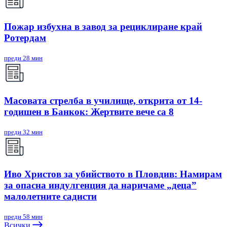
Пожар избухна в завод за рециклиране край
Ротердам
преди 28 мин
Масовата стрелба в училище, открита от 14-
годишен в Банкок: Жертвите вече са 8
преди 32 мин
Иво Христов за убийството в Пловдив: Намирам
за опасна индулгенция да наричаме „деца”
малолетните садисти
преди 58 мин
Всички