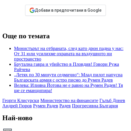
Добави в предпочитани в Google
Още по темата
Министърът на отбраната, след като дрон падна у нас:
От 31 юли усилихме охраната на въздушното ни
пространство
Брутална гавра и убийство в Пловдив! Говори Ружа
Райчева
„Летях по 30 минути седмично“: Млад пилот напусна
Българската армия с остро писмо до Румен Радев
Велева: Илияна Йотова не е равно на Румен Радев! Тя
ще се еманципира!
Георги Клисурски
Министерство на финансите
Гълъб Донев
Андрей Гюров
Румен Радев
Радев
Прогресивна България
Най-ново