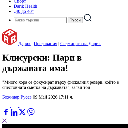
Спорт
Darik Health
„40 до 40“
Дарик
|
Предавания
|
Седмицата на Дарик
Клисурски: Пари в
държавата има!
"Много хора се фокусират върху фискалния резерв, който е
спестовната сметка на държавата", заяви той
Божидар Русев
09 Май 2026 17:11 ч.