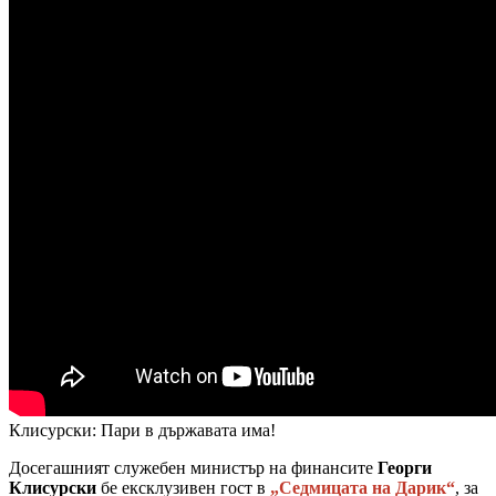
Клисурски: Пари в държавата има!
Досегашният служебен министър на финансите
Георги
Клисурски
бе ексклузивен гост в
„Седмицата на Дарик“
, за