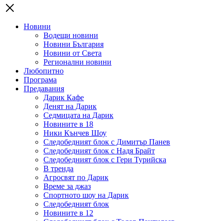
Новини
Водещи новини
Новини България
Новини от Света
Регионални новини
Любопитно
Програма
Предавания
Дарик Кафе
Денят на Дарик
Седмицата на Дарик
Новините в 18
Ники Кънчев Шоу
Следобедният блок с Димитър Панев
Следобедният блок с Надя Брайт
Следобедният блок с Гери Турийска
В тренда
Агросвят по Дарик
Време за джаз
Спортното шоу на Дарик
Следобедният блок
Новините в 12