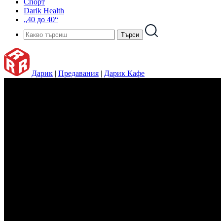
Спорт
Darik Health
„40 до 40“
Дарик
|
Предавания
|
Дарик Кафе