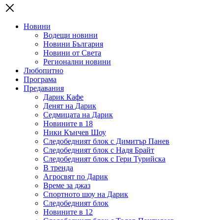
Новини
Водещи новини
Новини България
Новини от Света
Регионални новини
Любопитно
Програма
Предавания
Дарик Кафе
Денят на Дарик
Седмицата на Дарик
Новините в 18
Ники Кънчев Шоу
Следобедният блок с Димитър Панев
Следобедният блок с Надя Брайт
Следобедният блок с Гери Турийска
В тренда
Агросвят по Дарик
Време за джаз
Спортното шоу на Дарик
Следобедният блок
Новините в 12