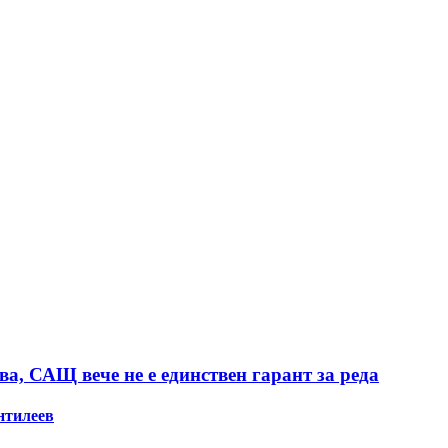
а, САЩ вече не е единствен гарант за реда
нтилеев