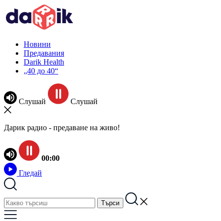
Новини
Предавания
Darik Health
„40 до 40“
Слушай
Слушай
Дарик радио - предаване на живо!
00:00
Гледай