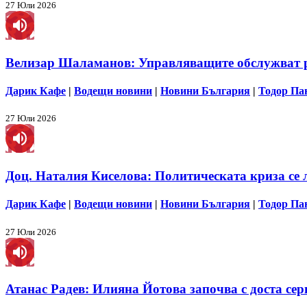
27 Юли 2026
Велизар Шаламанов: Управляващите обслужват ру
Дарик Кафе
|
Водещи новини
|
Новини България
|
Тодор Па
27 Юли 2026
Доц. Наталия Киселова: Политическата криза се 
Дарик Кафе
|
Водещи новини
|
Новини България
|
Тодор Па
27 Юли 2026
Атанас Радев: Илияна Йотова започва с доста сер