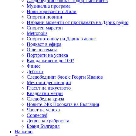
Следобедният блок с Тодор Пантилеев
Музикална програма
Нови хоризонти с Лили
Спортни новини
Избрани моменти от програмата на Дарик радио
Спортен маратон
Metropolis
Спортното шоу на Дарик в аванс
Подкаст в ефира
Още по темата
Портрети на успеха
Как да живеем до 100?
Финес
Дебатът
Следобедният блок с Георги Иванов
Мечтани дестинации
Гласът на изкуството
Квадратни метри
Следобедна криза
Новите 240: Посоката на България
Часът на успеха
Connected
Денят на храбростта
Бранд България
На живо