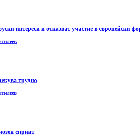
ски интереси и отказват участие в европейски ф
нтилеев
лекува трудно
нтилеев
иозен спринт