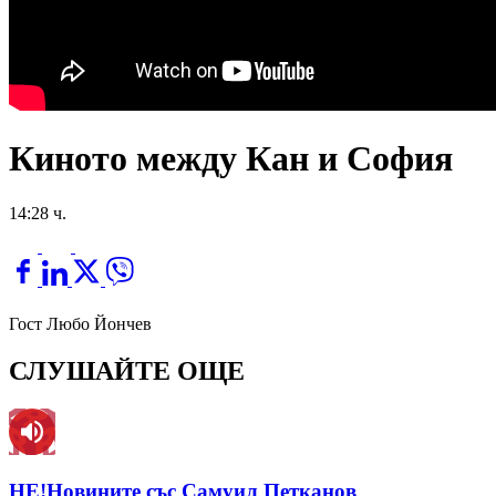
Киното между Кан и София
14:28 ч.
Гост Любо Йончев
СЛУШАЙТЕ ОЩЕ
НЕ!Новините със Самуил Петканов