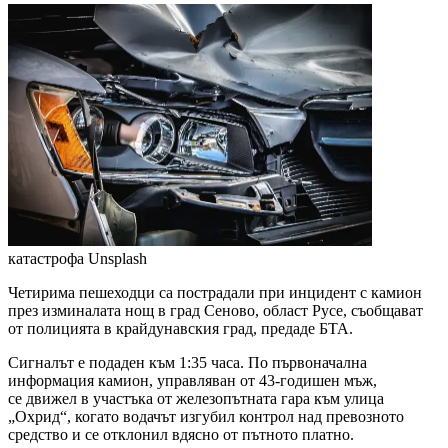
катастрофа
Unsplash
Четирима пешеходци са пострадали при инцидент с камион
през изминалата нощ в град Сеново, област Русе, съобщават
от полицията в крайдунавския град, предаде БТА.
Сигналът е подаден към 1:35 часа. По първоначална
информация камион, управляван от 43-годишен мъж,
се движел в участъка от железопътната гара към улица
„Охрид“, когато водачът изгубил контрол над превозното
средство и се отклонил вдясно от пътното платно.