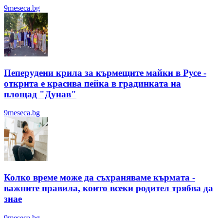
9meseca.bg
Пеперудени крила за кърмещите майки в Русе -
открита е красива пейка в градинката на
площад "Дунав"
9meseca.bg
Колко време може да съхраняваме кърмата -
важните правила, които всеки родител трябва да
знае
9meseca.bg