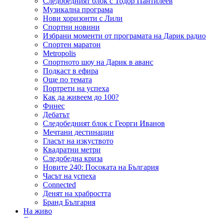
Следобедният блок с Тодор Пантилеев
Музикална програма
Нови хоризонти с Лили
Спортни новини
Избрани моменти от програмата на Дарик радио
Спортен маратон
Metropolis
Спортното шоу на Дарик в аванс
Подкаст в ефира
Още по темата
Портрети на успеха
Как да живеем до 100?
Финес
Дебатът
Следобедният блок с Георги Иванов
Мечтани дестинации
Гласът на изкуството
Квадратни метри
Следобедна криза
Новите 240: Посоката на България
Часът на успеха
Connected
Денят на храбростта
Бранд България
На живо