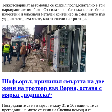
Тежкотоварният автомобил се ударил последователно в три
паркирани автомобила. От силата на сблъсъка колите били
изместени и блъснали метален контейнер за смет, който пък
ударил четирима мъже, които стоели на тротоара.
Шофьорът, причинил смъртта на две
жени на тротоар във Варна, остава с
мярка „подписка“
Пострадалите са на възраст между 31 и 56 години. Те са
прегледани на място от екип на Спешна помощ и са