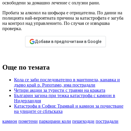
освободени за домашно лечение с охлузни рани.
Пробата за алкохол на шофьора е отрицателна. По данни на
полицията най-вероятната причина за катастрофата е загуба
на контрол над управлението. По случая се извършва
проверка.
Добави в предпочитани в Google
Още по темата
Кола се заби последователно в мантинела, канавка и
дърво край р. Ропотамо, има пострадали
Четири акции за туристи с травми на краката
Българин загина при тежка катастрофа с камион в
Нидерландия
Катастрофа в София: Трамвай и камион за почистване
на улиците се сблъскаха
камион
пометени
паркирани коли
пешеходци
пострадали