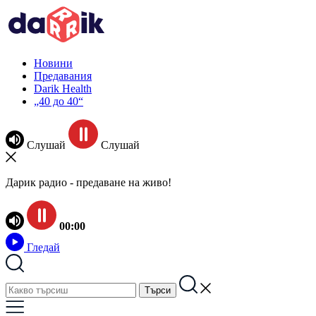
Новини
Предавания
Darik Health
„40 до 40“
Слушай
Слушай
Дарик радио - предаване на живо!
00:00
Гледай