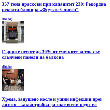
357 тона праскови при капацитет 230: Рекордна
реколта блокира „Фрукто-Сливен“
dbr.bg
Гърците пестят до 30% от сметките за ток със
слънчеви панели на балкона
dbr.bg
Хрема, запушено носле и ушни инфекции през
лятотo - какво трябва да знае всеки родител