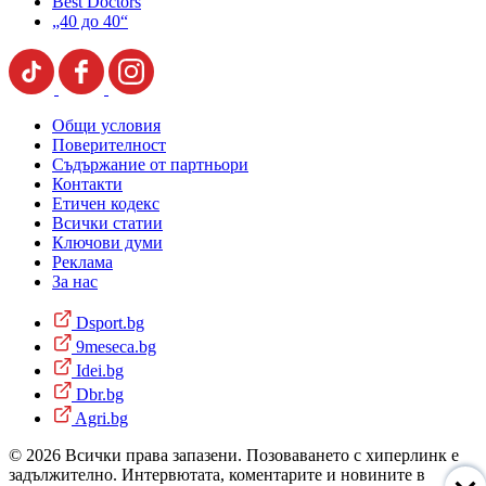
Best Doctors
„40 до 40“
Общи условия
Поверителност
Съдържание от партньори
Контакти
Етичен кодекс
Всички статии
Ключови думи
Реклама
За нас
Dsport.bg
9meseca.bg
Idei.bg
Dbr.bg
Agri.bg
© 2026 Всички права запазени. Позоваването с хиперлинк е
задължително. Интервютата, коментарите и новините в