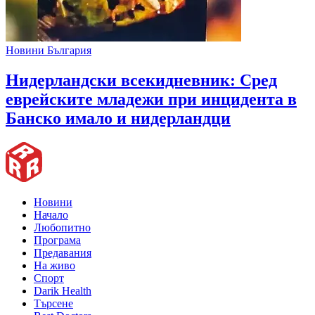
Новини България
Нидерландски всекидневник: Сред
еврейските младежи при инцидента в
Банско имало и нидерландци
Новини
Начало
Любопитно
Програма
Предавания
На живо
Спорт
Darik Health
Търсене