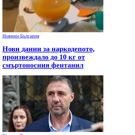
Новини България
Нови данни за наркодепото,
произвеждало до 10 кг от
смъртоносния фентанил