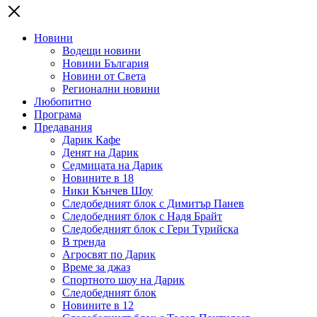
Новини
Водещи новини
Новини България
Новини от Света
Регионални новини
Любопитно
Програма
Предавания
Дарик Кафе
Денят на Дарик
Седмицата на Дарик
Новините в 18
Ники Кънчев Шоу
Следобедният блок с Димитър Панев
Следобедният блок с Надя Брайт
Следобедният блок с Гери Турийска
В тренда
Агросвят по Дарик
Време за джаз
Спортното шоу на Дарик
Следобедният блок
Новините в 12