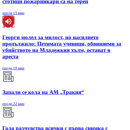
стотици пожарникари са на терен
преди 15 мин
Георги молел за милост, но насилието
продължило: Петимата ученици, обвиняеми за
убийството на Младежкия хълм, остават в
ареста
преди 19 мин
Запали се кола на АМ „Тракия“
преди 22 мин
Гала разчувства всички с първа снимка с