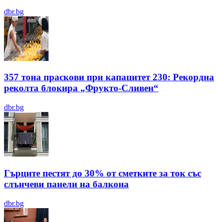
dbr.bg
357 тона праскови при капацитет 230: Рекордна
реколта блокира „Фрукто-Сливен“
dbr.bg
Гърците пестят до 30% от сметките за ток със
слънчеви панели на балкона
dbr.bg