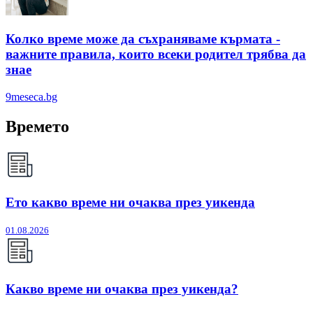
Колко време може да съхраняваме кърмата -
важните правила, които всеки родител трябва да
знае
9meseca.bg
Времето
Ето какво време ни очаква през уикенда
01.08.2026
Какво време ни очаква през уикенда?