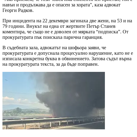
навън и продължава да е опасен за хората", каза адвокат
Георги Радков.
При инцидента на 22 декември загинаха две жени, на 53 и на
79 години. Внукът на една от жертвите Петър Станев
коментира, че също не е доволен от мярката “подписка”. От
прокуратурата пък поискаха парична гаранция.
В съдебната зала, адвокатът на шофьора заяви, че
прокуратурата е допуснала процесуално нарушение, като не е
изписала конкретна буква в обвинението. Затова съдът върна
на прокуратурата текста, за да бъде поправен.