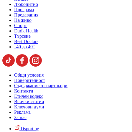
Любопитно
Програма
Предавания
На живо
Спорт
Darik Health
Търсене
Best Doctors
„40 до 40“
Общи условия
Поверителност
Съдържание от партньори
Контакти
Етичен кодекс
Всички статии
Ключови думи
Реклама
За нас
Dsport.bg