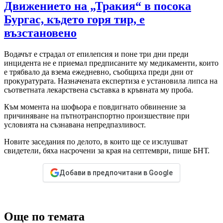
Движението на „Тракия“ в посока
Бургас, където горя тир, е
възстановено
Водачът е страдал от епилепсия и поне три дни преди
инцидента не е приемал предписаните му медикаменти, които
е трябвало да взема ежедневно, съобщиха преди дни от
прокуратурата. Назначената експертиза е установила липса на
съответната лекарствена съставка в кръвната му проба.
Към момента на шофьора е повдигнато обвинение за
причиняване на пътнотранспортно произшествие при
условията на съзнавана непредпазливост.
Новите заседания по делото, в които ще се изслушват
свидетели, бяха насрочени за края на септември, пише БНТ.
Добави в предпочитани в Google
Още по темата