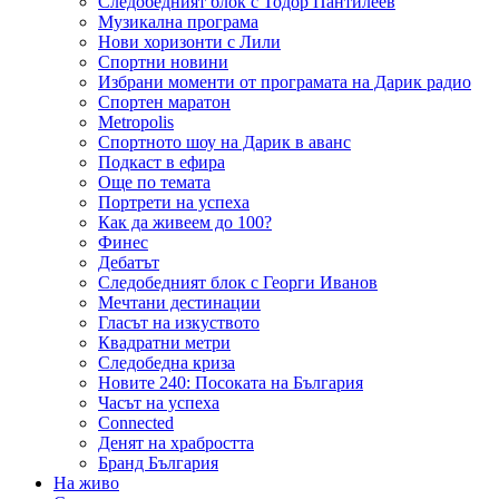
Следобедният блок с Тодор Пантилеев
Музикална програма
Нови хоризонти с Лили
Спортни новини
Избрани моменти от програмата на Дарик радио
Спортен маратон
Metropolis
Спортното шоу на Дарик в аванс
Подкаст в ефира
Още по темата
Портрети на успеха
Как да живеем до 100?
Финес
Дебатът
Следобедният блок с Георги Иванов
Мечтани дестинации
Гласът на изкуството
Квадратни метри
Следобедна криза
Новите 240: Посоката на България
Часът на успеха
Connected
Денят на храбростта
Бранд България
На живо