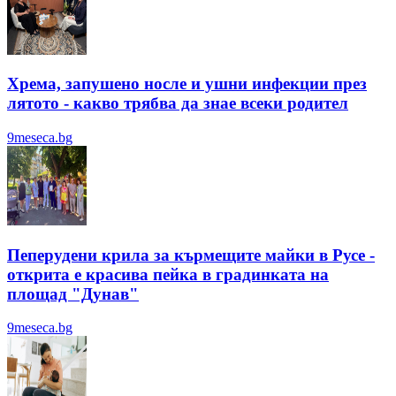
Хрема, запушено носле и ушни инфекции през
лятотo - какво трябва да знае всеки родител
9meseca.bg
Пеперудени крила за кърмещите майки в Русе -
открита е красива пейка в градинката на
площад "Дунав"
9meseca.bg