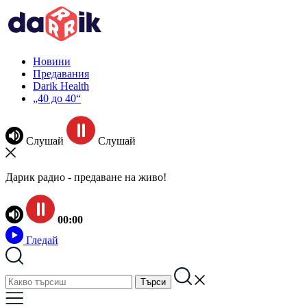
Новини
Предавания
Darik Health
„40 до 40“
Слушай
Слушай
Дарик радио - предаване на живо!
00:00
Гледай