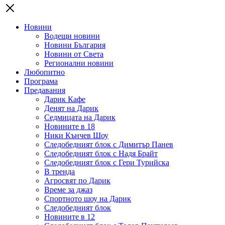
Новини
Водещи новини
Новини България
Новини от Света
Регионални новини
Любопитно
Програма
Предавания
Дарик Кафе
Денят на Дарик
Седмицата на Дарик
Новините в 18
Ники Кънчев Шоу
Следобедният блок с Димитър Панев
Следобедният блок с Надя Брайт
Следобедният блок с Гери Турийска
В тренда
Агросвят по Дарик
Време за джаз
Спортното шоу на Дарик
Следобедният блок
Новините в 12