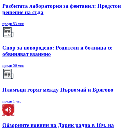
Разбитата лаборатория за фентанил: Предстои
решение на съда
преди 53 мин
Спор за новородено: Родители и болница се
обвиняват взаимно
преди 56 мин
Пламъци горят между Първомай и Брягово
преди 1 час
Обзорните новини на Дарик радио в 18ч. на