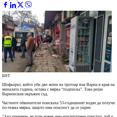
БНТ
Шофьорът, който уби две жени на тротоар във Варна в края на
миналата година, остава с мярка “подписка”. Това реши
Варненския окръжен съд.
Частните обвинители поискаха 53-годишният водач да получи
по-тежка мярка, защото има опасност да се укрие.
"Ако приемем, че този човек има епилептичен пристъп, той е