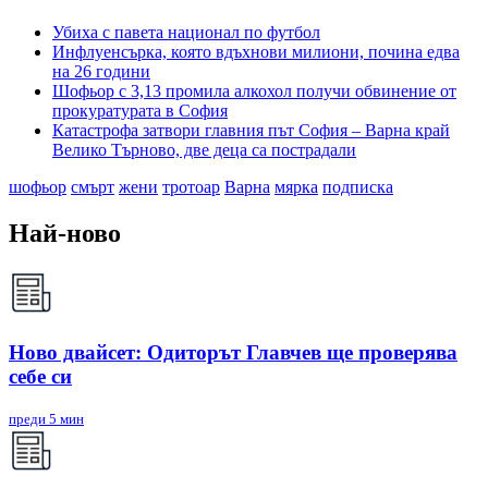
Убиха с павета национал по футбол
Инфлуенсърка, която вдъхнови милиони, почина едва
на 26 години
Шофьор с 3,13 промила алкохол получи обвинение от
прокуратурата в София
Катастрофа затвори главния път София – Варна край
Велико Търново, две деца са пострадали
шофьор
смърт
жени
тротоар
Варна
мярка
подписка
Най-ново
Ново двайсет: Одиторът Главчев ще проверява
себе си
преди 5 мин