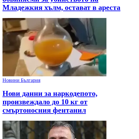
Младежкия хълм, остават в ареста
Новини България
Нови данни за наркодепото,
произвеждало до 10 кг от
смъртоносния фентанил