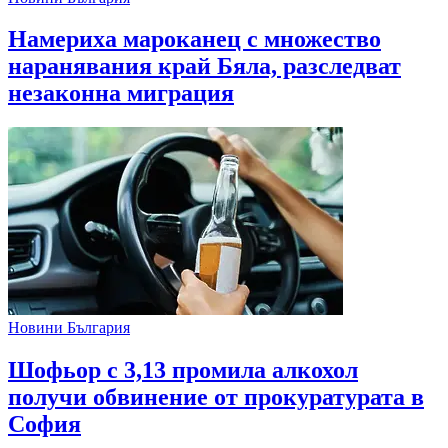
Намериха мароканец с множество
наранявания край Бяла, разследват
незаконна миграция
Новини България
Шофьор с 3,13 промила алкохол
получи обвинение от прокуратурата в
София