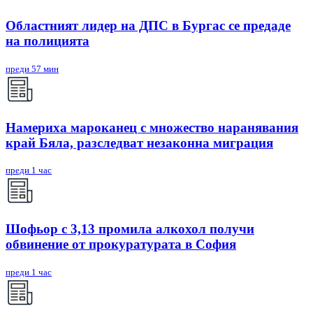
Областният лидер на ДПС в Бургас се предаде
на полицията
преди 57 мин
Намериха мароканец с множество наранявания
край Бяла, разследват незаконна миграция
преди 1 час
Шофьор с 3,13 промила алкохол получи
обвинение от прокуратурата в София
преди 1 час