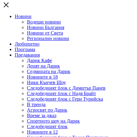
Новини
Водещи новини
Новини България
Новини от Света
Регионални новини
Любопитно
Програма
Предавания
Дарик Кафе
Денят на Дарик
Седмицата на Дарик
Новините в 18
Ники Кънчев Шоу
Следобедният блок с Димитър Панев
Следобедният блок с Надя Брайт
Следобедният блок с Гери Турийска
В тренда
Агросвят по Дарик
Време за джаз
Спортното шоу на Дарик
Следобедният блок
Новините в 12