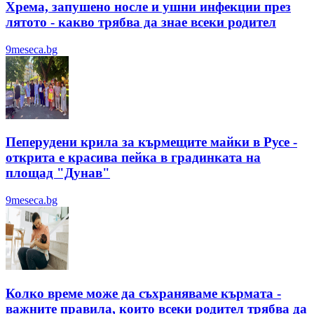
Хрема, запушено носле и ушни инфекции през
лятотo - какво трябва да знае всеки родител
9meseca.bg
Пеперудени крила за кърмещите майки в Русе -
открита е красива пейка в градинката на
площад "Дунав"
9meseca.bg
Колко време може да съхраняваме кърмата -
важните правила, които всеки родител трябва да