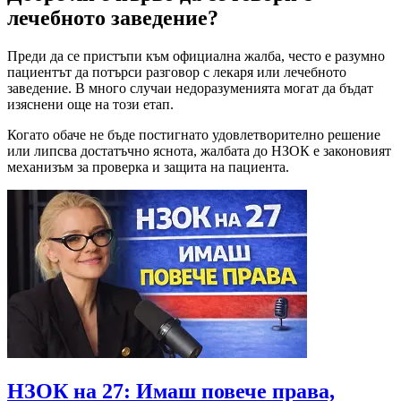
лечебното заведение?
Преди да се пристъпи към официална жалба, често е разумно
пациентът да потърси разговор с лекаря или лечебното
заведение. В много случаи недоразуменията могат да бъдат
изяснени още на този етап.
Когато обаче не бъде постигнато удовлетворително решение
или липсва достатъчно яснота, жалбата до НЗОК е законовият
механизъм за проверка и защита на пациента.
НЗОК на 27: Имаш повече права,