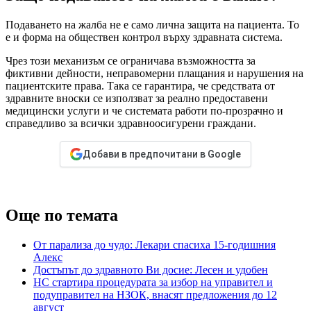
Подаването на жалба не е само лична защита на пациента. То
е и форма на обществен контрол върху здравната система.
Чрез този механизъм се ограничава възможността за
фиктивни дейности, неправомерни плащания и нарушения на
пациентските права. Така се гарантира, че средствата от
здравните вноски се използват за реално предоставени
медицински услуги и че системата работи по-прозрачно и
справедливо за всички здравноосигурени граждани.
Добави в предпочитани в Google
Още по темата
От парализа до чудо: Лекари спасиха 15-годишния
Алекс
Достъпът до здравното Ви досие: Лесен и удобен
НС стартира процедурата за избор на управител и
подуправител на НЗОК, внасят предложения до 12
август