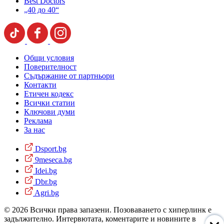
Best Doctors
„40 до 40“
Общи условия
Поверителност
Съдържание от партньори
Контакти
Етичен кодекс
Всички статии
Ключови думи
Реклама
За нас
Dsport.bg
9meseca.bg
Idei.bg
Dbr.bg
Agri.bg
© 2026 Всички права запазени. Позоваването с хиперлинк е
задължително. Интервютата, коментарите и новините в