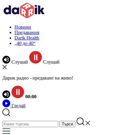
Новини
Предавания
Darik Health
„40 до 40“
Слушай
Слушай
Дарик радио - предаване на живо!
00:00
Гледай