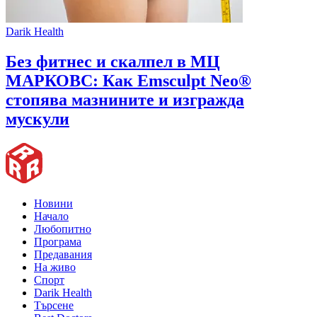
Darik Health
Без фитнес и скалпел в МЦ
МАРКОВС: Как Emsculpt Neo®
стопява мазнините и изгражда
мускули
Новини
Начало
Любопитно
Програма
Предавания
На живо
Спорт
Darik Health
Търсене