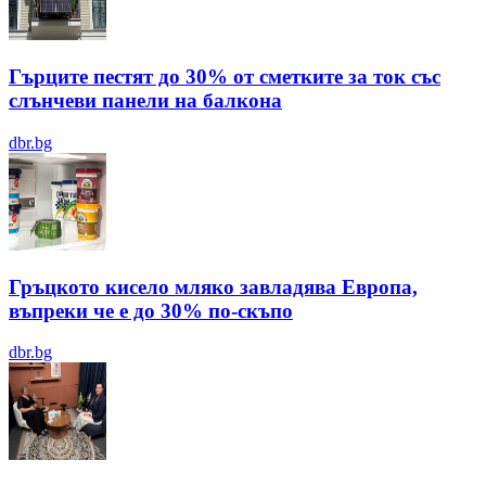
Гърците пестят до 30% от сметките за ток със
слънчеви панели на балкона
dbr.bg
Гръцкото кисело мляко завладява Европа,
въпреки че е до 30% по-скъпо
dbr.bg