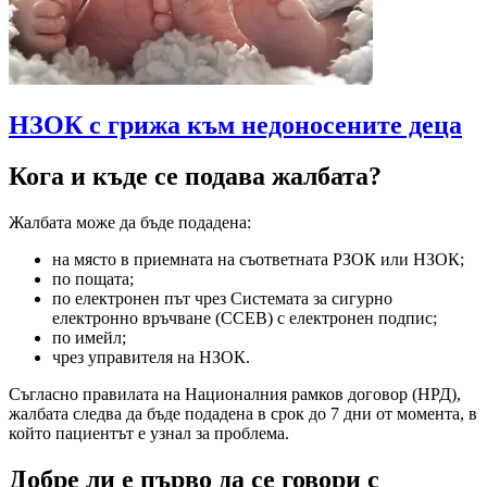
НЗОК с грижа към недоносените деца
Кога и къде се подава жалбата?
Жалбата може да бъде подадена:
на място в приемната на съответната РЗОК или НЗОК;
по пощата;
по електронен път чрез Системата за сигурно
електронно връчване (ССЕВ) с електронен подпис;
по имейл;
чрез управителя на НЗОК.
Съгласно правилата на Националния рамков договор (НРД),
жалбата следва да бъде подадена в срок до 7 дни от момента, в
който пациентът е узнал за проблема.
Добре ли е първо да се говори с