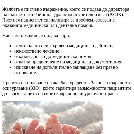
Жалбата е писмено възражение, което се подава до директора
на съответната Районна здравноосигурителна каса (РЗОК).
Чрез нея пациентът сигнализира за проблем, свързан с
оказаната медицинска или дентална помощ.
Най-често жалби се подават при:
отчетена, но неизвършена медицинска дейност;
некачествено лечение;
отказан достъп до медицинска помощ;
отказ за предоставяне на медицинска документация;
изискване на допълнително заплащане без правно
основание.
Правото на подаване на жалба е уредено в Закона за здравното
осигуряване (ЗЗО), който гарантира възможността пациентите
да търсят защита на своите здравноосигурителни права.