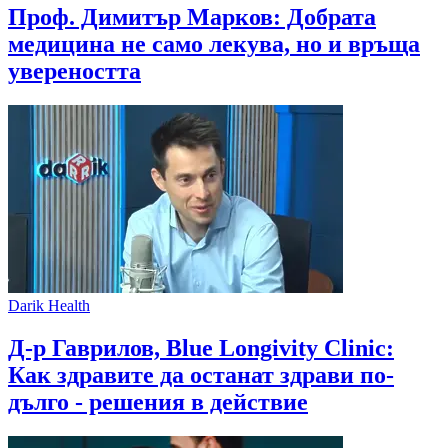
Проф. Димитър Марков: Добрата
медицина не само лекува, но и връща
увереността
Darik Health
Д-р Гаврилов, Blue Longivity Clinic:
Как здравите да останат здрави по-
дълго - решения в действие