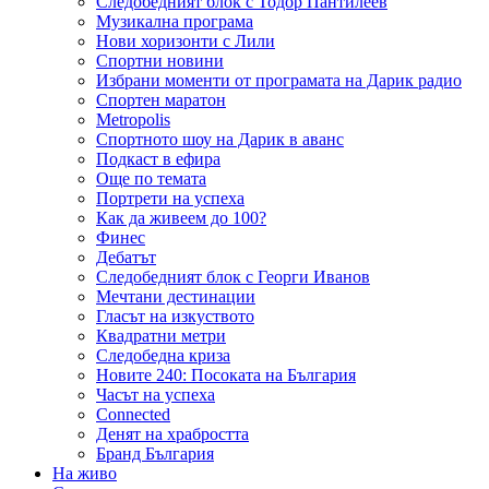
Следобедният блок с Тодор Пантилеев
Музикална програма
Нови хоризонти с Лили
Спортни новини
Избрани моменти от програмата на Дарик радио
Спортен маратон
Metropolis
Спортното шоу на Дарик в аванс
Подкаст в ефира
Още по темата
Портрети на успеха
Как да живеем до 100?
Финес
Дебатът
Следобедният блок с Георги Иванов
Мечтани дестинации
Гласът на изкуството
Квадратни метри
Следобедна криза
Новите 240: Посоката на България
Часът на успеха
Connected
Денят на храбростта
Бранд България
На живо