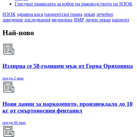
Гласуват правилата за избор на ръководството на НЗОК
НЗОК
здравна каса
пациентски права
лекар
лечебно
заведение
изследвания
медицина
ЯМР
личен лекар
пациент
Най-ново
Издирва се 58-годишен мъж от Горна Оряховица
преди 2 мин
Нови данни за наркодепото, произвеждало до 10
кг от смъртоносния фентанил
преди 46 мин