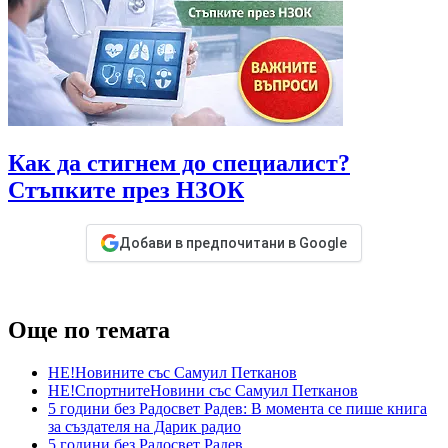
Как да стигнем до специалист?
Стъпките през НЗОК
Добави в предпочитани в Google
Още по темата
НЕ!Новините със Самуил Петканов
НЕ!СпортнитеНовини със Самуил Петканов
5 години без Радосвет Радев: В момента се пише книга
за създателя на Дарик радио
5 години без Радосвет Радев