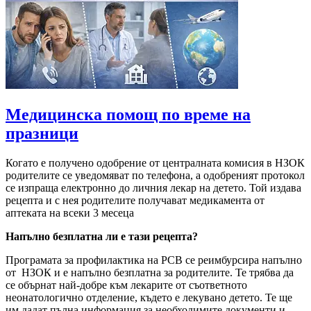
Медицинска помощ по време на
празници
Когато е получено одобрение от централната комисия в НЗОК
родителите се уведомяват по телефона, а одобреният протокол
се изпраща електронно до личния лекар на детето. Той издава
рецепта и с нея родителите получават медикамента от
аптеката на всеки 3 месеца
Напълно безплатна ли е тази рецепта?
Програмата за профилактика на РСВ се реимбурсира напълно
от НЗОК и е напълно безплатна за родителите. Те трябва да
се обърнат най-добре към лекарите от съответното
неонатологично отделение, където е лекувано детето. Те ще
им дадат пълна информация за необходимите документи и