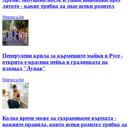
лятотo - какво трябва да знае всеки родител
9meseca.bg
Пеперудени крила за кърмещите майки в Русе -
открита е красива пейка в градинката на
площад "Дунав"
9meseca.bg
Колко време може да съхраняваме кърмата -
важните правила, които всеки родител трябва да