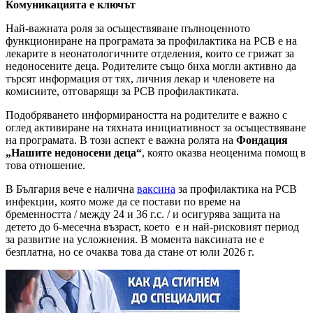
Комуникацията е ключът
Най-важната роля за осъществяване пълноценното
функциониране на програмата за профилактика на РСВ е на
лекарите в неонатологичните отделения, които се грижат за
недоносените деца. Родителите също биха могли активно да
търсят информация от тях, личния лекар и членовете на
комисиите, отговарящи за РСВ профилактиката.
Подобряването информираността на родителите е важно с
оглед активиране на тяхната инициативност за осъществяване
на програмата. В този аспект е важна ролята на
Фондация
„Нашите недоносени деца“
, която оказва неоценима помощ в
това отношение.
В България вече е налична
ваксина
за профилактика на РСВ
инфекции, която може да се постави по време на
бременността / между 24 и 36 г.с. / и осигурява защита на
детето до 6-месечна възраст, което е и най-рисковият период
за развитие на усложнения. В момента ваксината не е
безплатна, но се очаква това да стане от юли 2026 г.