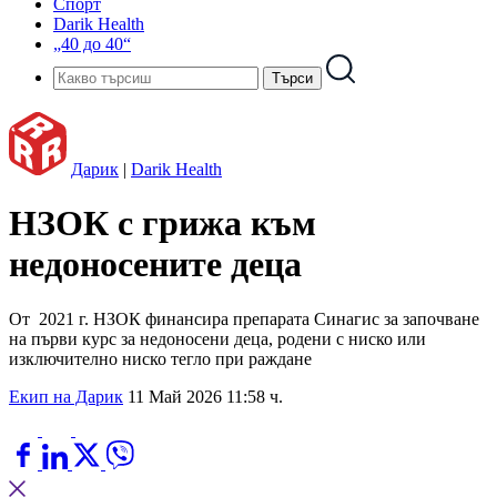
Спорт
Darik Health
„40 до 40“
Дарик
|
Darik Health
НЗОК с грижа към
недоносените деца
От 2021 г. НЗОК финансира препарата Синагис за започване
на първи курс за недоносени деца, родени с ниско или
изключително ниско тегло при раждане
Екип на Дарик
11 Май 2026 11:58 ч.