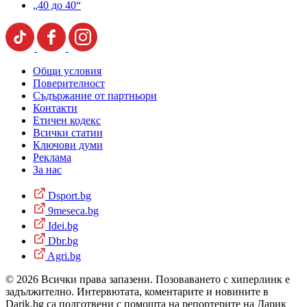
„40 до 40“
Общи условия
Поверителност
Съдържание от партньори
Контакти
Етичен кодекс
Всички статии
Ключови думи
Реклама
За нас
Dsport.bg
9meseca.bg
Idei.bg
Dbr.bg
Agri.bg
© 2026 Всички права запазени. Позоваването с хиперлинк е
задължително. Интервютата, коментарите и новините в
Darik.bg са подготвени с помощта на репортерите на Дарик