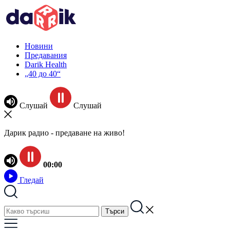
Новини
Предавания
Darik Health
„40 до 40“
Слушай
Слушай
Дарик радио - предаване на живо!
00:00
Гледай