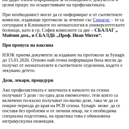
целия процес по осъществяване на профилактиката.
При необходимост могат да се информират и от съответните
комисии, издаващи протоколи за лечение със
Синагис
– те са
ситуирани в Клиниките по неонатология в университетските
болници, като в гр. София комисиите са две –
СБАЛАГ „
Майчин дом„ и СБАЛДБ „Проф. Иван Митев“.
При пропуск на ваксина
НЗОК приема документи за издаване на протоколи за Synagis
до 15.01.2026. Отново най-точна информация биха могли да
получат от неонатолозите в съответните отделения, където е
лекувано детето.
Дози, лекари, процедури
Ако профилактиката е започната в началото на сезона
получават 5 дози / по една доза ежемесечно/, тези които са
включени по-късно получават по-малко дози, така че да се
покрие периода до края на РСВ сезона. Synagis може да се
поставя без проблеми и от личния лекар, не е необходима
специална подготовка, на практика това е обикновена
интрамускулна инжекция.