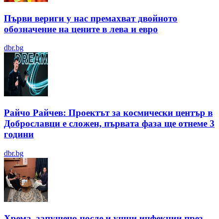
Първи вериги у нас премахват двойното
обозначение на цените в лева и евро
dbr.bg
Райчо Райчев: Проектът за космически център в
Доброславци е сложен, първата фаза ще отнеме 3
години
dbr.bg
Хрема, запушено носле и ушни инфекции през