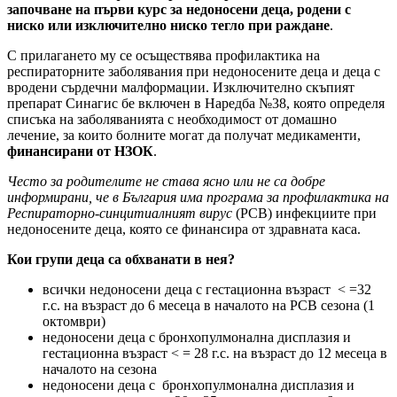
започване на първи курс за недоносени деца, родени с
ниско или изключително ниско тегло при раждане
.
С прилагането му се осъществява профилактика на
респираторните заболявания при недоносените деца и деца с
вродени сърдечни малформации. Изключително скъпият
препарат Синагис бе включен в Наредба №38, която определя
списъка на заболяванията с необходимост от домашно
лечение, за които болните могат да получат медикаменти,
финансирани от НЗОК
.
Често за родителите не става ясно или не са добре
информирани, че в България има програма за профилактика на
Респираторно-синцитиалният вирус
(РСВ) инфекциите при
недоносените деца, която се финансира от здравната каса.
Кои групи деца са обхванати в нея?
всички недоносени деца с гестационна възраст < =32
г.с. на възраст до 6 месеца в началото на РСВ сезона (1
октомври)
недоносени деца с бронхопулмонална дисплазия и
гестационна възраст < = 28 г.с. на възраст до 12 месеца в
началото на сезона
недоносени деца с бронхопулмонална дисплазия и