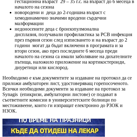
гестационна възраст 29 – 35 г.с. на възраст до 6 месеца в
началото на сезона
новородени и деца до 2-годишна възраст с
хемодинамично значими вродени сърдечни
малформации
недоносените деца с бронхопулмонална
дисплазия, получавали профилактика за РСВ инфекция
през първия сезон след изписването и на възраст до 2
години могат да бъдат включени в програмата и за
втори сезон, ако през последните 6 месеца преди
началото на сезона са имали заболяване на дихателните
пътища, наложило приложение на кортикостероиди,
диуретици или кислород.
Необходимо е към документите за издаване на протокол да се
приложи амбулаторен лист, удостоверяващ горепосоченото.
Всички необходими документи за издаване на протокол за
Synagis (епикризи, амбулаторни листове) се подават в
съответните комисии в университетските болници по
местоживеене, които ги изпращат електронно до РЗОК и
НЗОК.