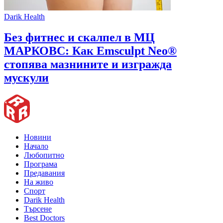
Darik Health
Без фитнес и скалпел в МЦ
МАРКОВС: Как Emsculpt Neo®
стопява мазнините и изгражда
мускули
Новини
Начало
Любопитно
Програма
Предавания
На живо
Спорт
Darik Health
Търсене
Best Doctors