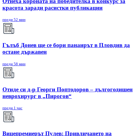
Отнеха короната на победителка в конкурс за
красота заради расистки публикации
преди 52 мин
Гълъб Донев ще се бори панаирът в Пловдив да
остане държавен
преди 58 мин
Отиде си д-р Георги Поптодоров – дългогодишен
неврохирург в „Пирогов“
преди 1 час
Вицепремиерът Пулев: Привличането на