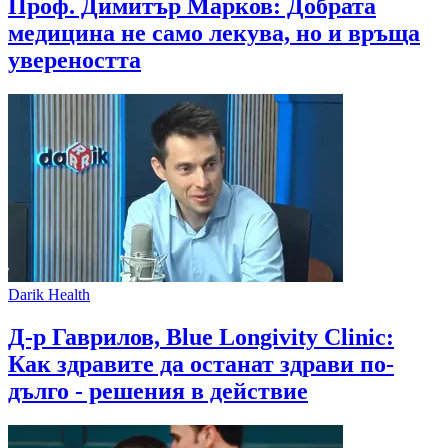
Проф. Димитър Марков: Добрата
медицина не само лекува, но и връща
увереността
Darik Health
Д-р Гаврилов, Blue Longivity Clinic:
Как здравите да останат здрави по-
дълго - решения в действие