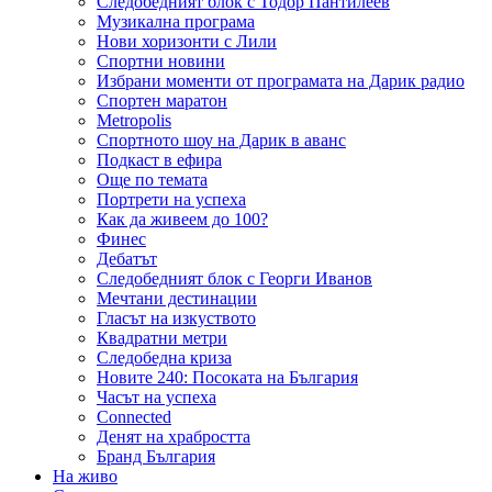
Следобедният блок с Тодор Пантилеев
Музикална програма
Нови хоризонти с Лили
Спортни новини
Избрани моменти от програмата на Дарик радио
Спортен маратон
Metropolis
Спортното шоу на Дарик в аванс
Подкаст в ефира
Още по темата
Портрети на успеха
Как да живеем до 100?
Финес
Дебатът
Следобедният блок с Георги Иванов
Мечтани дестинации
Гласът на изкуството
Квадратни метри
Следобедна криза
Новите 240: Посоката на България
Часът на успеха
Connected
Денят на храбростта
Бранд България
На живо