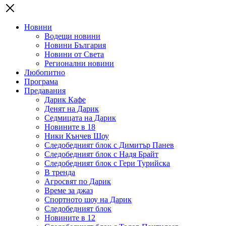
Новини
Водещи новини
Новини България
Новини от Света
Регионални новини
Любопитно
Програма
Предавания
Дарик Кафе
Денят на Дарик
Седмицата на Дарик
Новините в 18
Ники Кънчев Шоу
Следобедният блок с Димитър Панев
Следобедният блок с Надя Брайт
Следобедният блок с Гери Турийска
В тренда
Агросвят по Дарик
Време за джаз
Спортното шоу на Дарик
Следобедният блок
Новините в 12