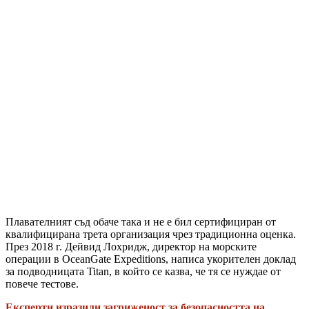
Плавателният съд обаче така и не е бил сертифициран от
квалифицирана трета организация чрез традиционна оценка.
През 2018 г. Дейвид Лохридж, директор на морските
операции в OceanGate Expeditions, написа укорителен доклад
за подводницата Titan, в който се казва, че тя се нуждае от
повече тестове.
Експерти изразили загриженост за безопасността на