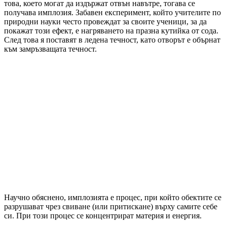
това, което могат да издържат отвън навътре, тогава се
получава имплозия. Забавен експеримент, който учителите по
природни науки често провеждат за своите ученици, за да
покажат този ефект, е нагряването на празна кутийка от сода.
След това я поставят в ледена течност, като отворът е обърнат
към замръзващата течност.
Научно обяснено, имплозията е процес, при който обектите се
разрушават чрез свиване (или притискане) върху самите себе
си. При този процес се концентрират материя и енергия.