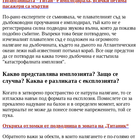
Подводницата “Титан“ е имплодирала, всички петима
пасажери са мъртви
По-рано експертите се съмняваха, че плавателният съд за
дълбоководни проучвания е имплодирал, тъй като не е
регистрирана силна подводна звукова вълна, която да показва
подобно събитие. Въпреки това беше потвърдено, че
изчезналият плавателен съд е подложен на огромното
налягане на дълбочината, където на дъното на Атлантическия
океан лежи най-известният потънал кораб. Все още предстои
да се потвърди на каква точно дълбочина е настъпила
"катастрофалната имплозия".
Какво представлява имплозията? Защо се
случва? Каква е разликата с експлозията?
Когато в затворено пространство се натрупа налягане, то се
изтласква навън под формата на експлозия. Помислете си за
прекалено надуване на балон и в определен момент, когато
материалът не може да понесе повече напрежението, той се
пука.
Откриха отломки от подводница в зоната на „Титаник“
Обратното важи за обекти, в които налягането е по-голямо от