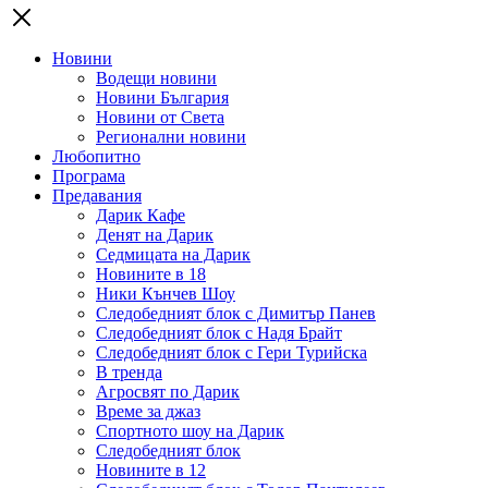
Новини
Водещи новини
Новини България
Новини от Света
Регионални новини
Любопитно
Програма
Предавания
Дарик Кафе
Денят на Дарик
Седмицата на Дарик
Новините в 18
Ники Кънчев Шоу
Следобедният блок с Димитър Панев
Следобедният блок с Надя Брайт
Следобедният блок с Гери Турийска
В тренда
Агросвят по Дарик
Време за джаз
Спортното шоу на Дарик
Следобедният блок
Новините в 12