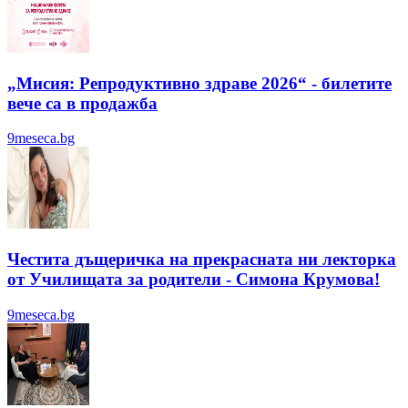
„Мисия: Репродуктивно здраве 2026“ - билетите
вече са в продажба
9meseca.bg
Честита дъщеричка на прекрасната ни лекторка
от Училищата за родители - Симона Крумова!
9meseca.bg