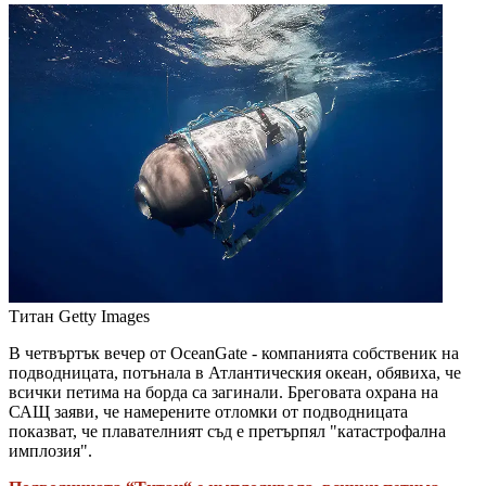
Титан
Getty Images
В четвъртък вечер от OceanGate - компанията собственик на
подводницата, потънала в Атлантическия океан, обявиха, че
всички петима на борда са загинали. Бреговата охрана на
САЩ заяви, че намерените отломки от подводницата
показват, че плавателният съд е претърпял "катастрофална
имплозия".