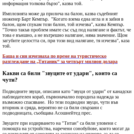
информация толкова бързо", казва той.
Имплозията може да прилича на балон, казва съдебният
инженер Барт Кемпър. "Когато взема една игла и я забия в
балон, щом спукам този балон, той изчезва", казва Кемпър.
"Точно такъв проблем имате със съд под налягане и фактът, че
това е външно, а не вътрешно налягане, няма значение. Щом
загубите целостта си, при този вид налягане, тя изчезва", каза
той.
Баща и син изчезнаха по време на туристическо
разглеждане на „Титаник“ за четвърт милион долара
Какви са били "звуците от удари", които са
чути?
Подводните звуци, описани като "звуци от удари" от канадски
наблюдателен кораб, първоначално породиха надежда за
възможно спасяване. Но тези подводни звуци, чути във
вторник и сряда, вероятно не са били свързани с
подводницата, съобщава Асошиейтед прес.
Звуците при издирването на "Титан" са били уловени с
помощта на устройства, наречени сонобуйове, които могат да
се изхвърлят от самолети за засичане на шумове, за да се