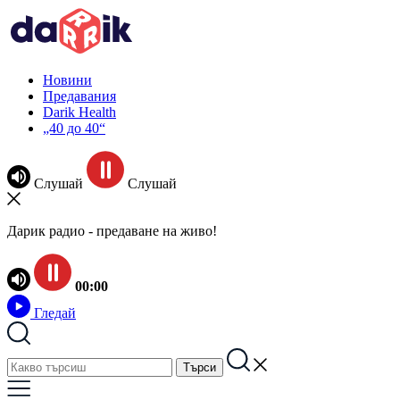
Новини
Предавания
Darik Health
„40 до 40“
Слушай
Слушай
Дарик радио - предаване на живо!
00:00
Гледай