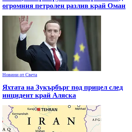
огромния петролен разлив край Оман
Новини от Света
Яхтата на Зукърбърг под прицел след
инцидент край Аляска