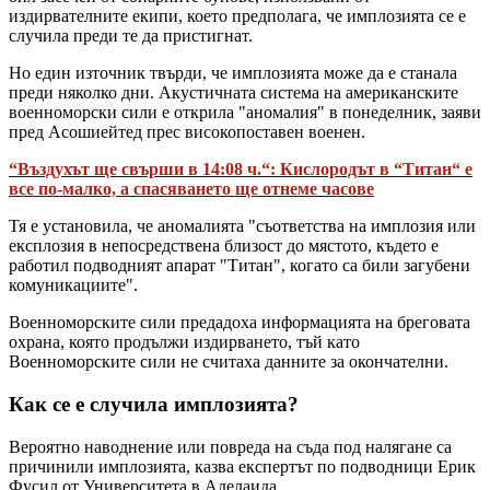
издирвателните екипи, което предполага, че имплозията се е
случила преди те да пристигнат.
Но един източник твърди, че имплозията може да е станала
преди няколко дни. Акустичната система на американските
военноморски сили е открила "аномалия" в понеделник, заяви
пред Асошиейтед прес високопоставен военен.
“Въздухът ще свърши в 14:08 ч.“: Кислородът в “Титан“ е
все по-малко, а спасяването ще отнеме часове
Тя е установила, че аномалията "съответства на имплозия или
експлозия в непосредствена близост до мястото, където е
работил подводният апарат "Титан", когато са били загубени
комуникациите".
Военноморските сили предадоха информацията на бреговата
охрана, която продължи издирването, тъй като
Военноморските сили не считаха данните за окончателни.
Как се е случила имплозията?
Вероятно наводнение или повреда на съда под налягане са
причинили имплозията, казва експертът по подводници Ерик
Фусил от Университета в Аделаида.