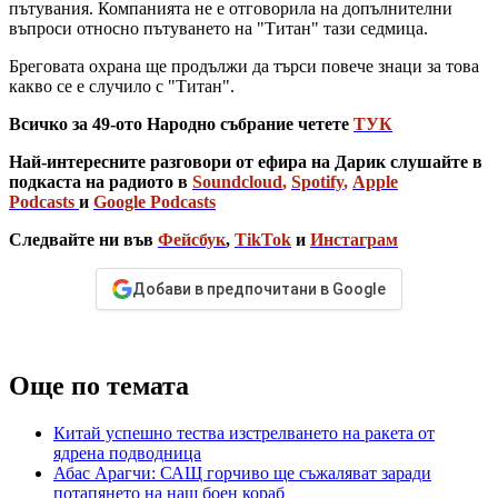
пътувания. Компанията не е отговорила на допълнителни
въпроси относно пътуването на "Титан" тази седмица.
Бреговата охрана ще продължи да търси повече знаци за това
какво се е случило с "Титан".
Всичко за 49-ото Народно събрание четете
ТУК
Най-интересните разговори от ефира на Дарик слушайте в
подкаста на радиото в
Soundcloud
,
Spotify
,
Apple
Podcasts
и
Google Podcasts
Следвайте ни във
Фейсбук
,
TikTok
и
Инстаграм
Добави в предпочитани в Google
Още по темата
Китай успешно тества изстрелването на ракета от
ядрена подводница
Абас Арагчи: САЩ горчиво ще съжаляват заради
потапянето на наш боен кораб