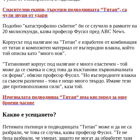
Спасителни екипи, търсещи подводницата “Титан“, са
чули звуци от удари
Подобно "катастрофално събитие" би се случило в рамките на
20 милисекунди, казва професор Фусил пред ABC News.
Корпусът под налягане на "Титан" е изработен от комбинация
от титан и композитен материал от въглеродни влакна, който
той описва като "много нов".
"Титановият корпус под налягане е много еластичен - той
може да се смачка и след това да възстанови първоначалната
си форма", обясни професор Фусил. "Но въглеродните влакна
са съвсем различни - това е нещо много твърдо. Имаме тези
две противоположни сили", каза той.
Изчезналата подводница “Титан“ има кислород за още
броени часове
Какво е усещането?
Петимата пътници в подводницата "Титан" може и да не са
разбрали, че това се случва, казва професор Фусил. "Те не
биха разбрали, че умират, защото не могат да обработят тази