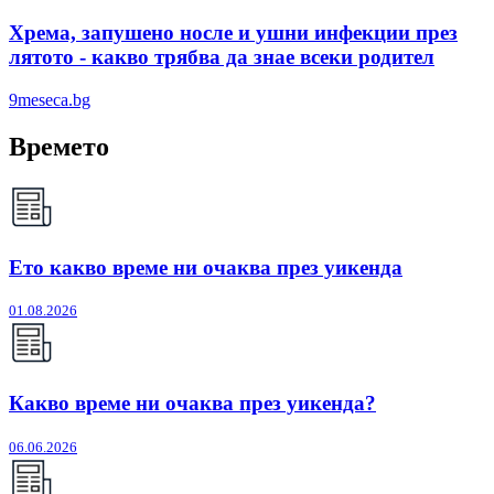
Хрема, запушено носле и ушни инфекции през
лятотo - какво трябва да знае всеки родител
9meseca.bg
Времето
Ето какво време ни очаква през уикенда
01.08.2026
Какво време ни очаква през уикенда?
06.06.2026