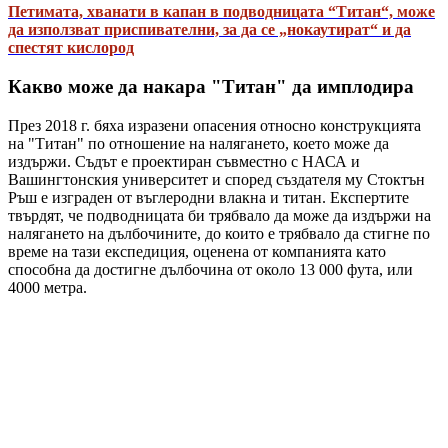
Петимата, хванати в капан в подводницата “Титан“, може
да използват приспивателни, за да се „нокаутират“ и да
спестят кислород
Какво може да накара "Титан" да имплодира
През 2018 г. бяха изразени опасения относно конструкцията
на "Титан" по отношение на налягането, което може да
издържи. Съдът е проектиран съвместно с НАСА и
Вашингтонския университет и според създателя му Стоктън
Ръш е изграден от въглеродни влакна и титан. Експертите
твърдят, че подводницата би трябвало да може да издържи на
налягането на дълбочините, до които е трябвало да стигне по
време на тази експедиция, оценена от компанията като
способна да достигне дълбочина от около 13 000 фута, или
4000 метра.