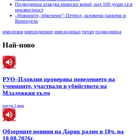
Подводница атакува ирански кораб, над 100 души са в
неизвестност
„Новините, обяснени“: Петрол, заловени танкери и
Венецуела
имплозия
имплодиране
имплодирал
титан
подводница
Най-ново
РУО–Пловдив проверява поведението на
учениците, участвали в убийството на
Младежкия хълм
преди 1 мин
Обзорните новини на Дарик радио в 18ч. на
10.08.2026г.