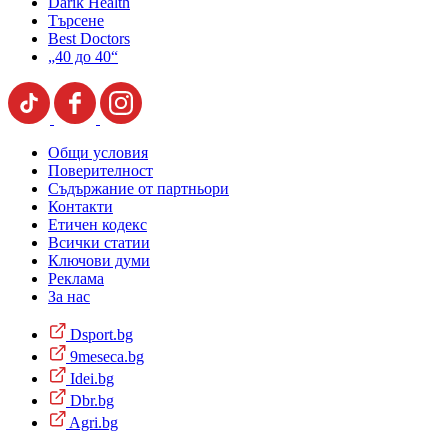
Darik Health
Търсене
Best Doctors
„40 до 40“
Общи условия
Поверителност
Съдържание от партньори
Контакти
Етичен кодекс
Всички статии
Ключови думи
Реклама
За нас
Dsport.bg
9meseca.bg
Idei.bg
Dbr.bg
Agri.bg