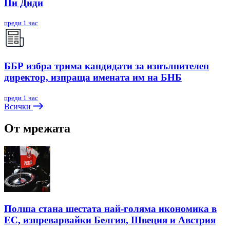
Пи Диди
преди 1 час
ББР избра трима кандидати за изпълнителен
директор, изпраща имената им на БНБ
преди 1 час
Всички
От мрежата
Полша стана шестата най-голяма икономика в
ЕС, изпреварвайки Белгия, Швеция и Австрия