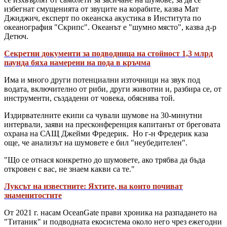
избегнат смущенията от звуците на корабите, казва Мат
Джиджич, експерт по океанска акустика в Института по
океанография "Скрипс". Океанът е "шумно място", казва д-р
Детюч.
Секретни документи за подводница на стойност 1,3 млрд
паунда бяха намерени на пода в кръчма
Има и много други потенциални източници на звук под
водата, включително от риби, други животни и, разбира се, от
инструменти, създадени от човека, обяснява той.
Издирвателните екипи са чували шумове на 30-минутни
интервали, заяви на пресконференция капитанът от бреговата
охрана на САЩ Джейми Фредерик. Но г-н Фредерик каза
още, че анализът на шумовете е бил "неубедителен".
"Що се отнася конкретно до шумовете, ако трябва да бъда
откровен с вас, не знаем какви са те."
Луксът на известните: Яхтите, на които почиват
знаменитостите
От 2021 г. насам OceanGate прави хроника на разпадането на
"Титаник" и подводната екосистема около него чрез ежегодни