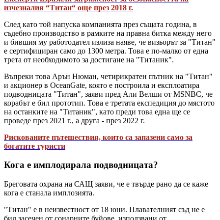
изчезналия “Титан“ още през 2018 г.
След като той напуска компанията през същата година, в
съдебно производство в рамките на правна битка между него
и бившия му работодател излиза наяве, че визьорът за "Титан"
е сертифициран само до 1300 метра. Това е по-малко от една
трета от необходимото за достигане на "Титаник".
Въпреки това Арън Нюман, четирикратен пътник на "Титан"
и акционер в OceanGate, която е построила и експлоатира
подводницата "Титан", заяви пред Али Велши от MSNBC, че
корабът е бил прототип. Това е третата експедиция до мястото
на останките на "Титаник", като преди това една ще се
проведе през 2021 г., а друга - през 2022 г.
Рискованите пътешествия, които са запазени само за
богатите туристи
Кога е имплодирала подводницата?
Бреговата охрана на САЩ заяви, че е твърде рано да се каже
кога е станала имплозията.
"Титан" е в неизвестност от 18 юни. Плавателният съд не е
бил засечен от сонарните буйове, използвани от