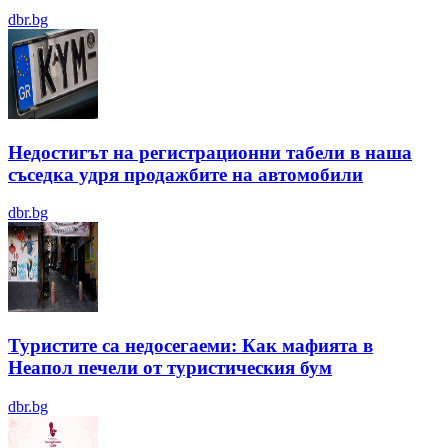
dbr.bg
Недостигът на регистрационни табели в наша
съседка удря продажбите на автомобили
dbr.bg
Туристите са недосегаеми: Как мафията в
Неапол печели от туристическия бум
dbr.bg