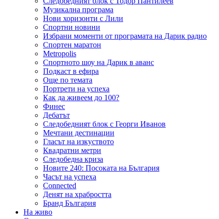
Следобедният блок с Тодор Пантилеев
Музикална програма
Нови хоризонти с Лили
Спортни новини
Избрани моменти от програмата на Дарик радио
Спортен маратон
Metropolis
Спортното шоу на Дарик в аванс
Подкаст в ефира
Още по темата
Портрети на успеха
Как да живеем до 100?
Финес
Дебатът
Следобедният блок с Георги Иванов
Мечтани дестинации
Гласът на изкуството
Квадратни метри
Следобедна криза
Новите 240: Посоката на България
Часът на успеха
Connected
Денят на храбростта
Бранд България
На живо