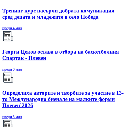
Тренинг курс насърчи добрата комуникация
сред децата и младежите в село Победа
преди 4 мин
Георги Цеков остава в отбора на баскетболния
Спартак - Плевен
преди 6 мин
Определиха авторите и творбите за участие в 13-
то Международно биенале на малките форми
Плевен`2026
преди 8 мин