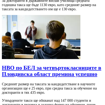
За докторанти в държавните висши училища средната
годишна такса ще бъде 1130 евро, като средният размер на
таксата за кандидатстването им ще е 130 евро.
НВО по БЕЛ за четвъртокласниците в
Пловдивска област премина успешно
Средният размер на таксата за кандидатстване в научните
организации ще е 25 евро, при средна такса за обучение на
докторанти в тях 435 евро.
Утвърдените такси ще обхванат над 147 000 студенти и
докторанти в редовна и задочна форма на обучение, пише