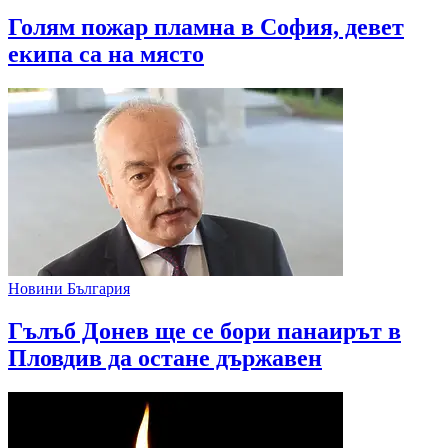
Голям пожар пламна в София, девет
екипа са на място
Новини България
Гълъб Донев ще се бори панаирът в
Пловдив да остане държавен