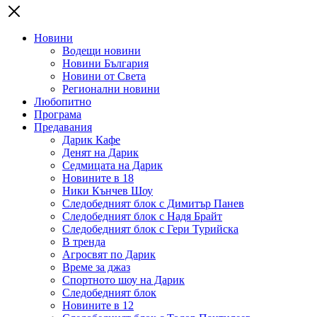
Новини
Водещи новини
Новини България
Новини от Света
Регионални новини
Любопитно
Програма
Предавания
Дарик Кафе
Денят на Дарик
Седмицата на Дарик
Новините в 18
Ники Кънчев Шоу
Следобедният блок с Димитър Панев
Следобедният блок с Надя Брайт
Следобедният блок с Гери Турийска
В тренда
Агросвят по Дарик
Време за джаз
Спортното шоу на Дарик
Следобедният блок
Новините в 12