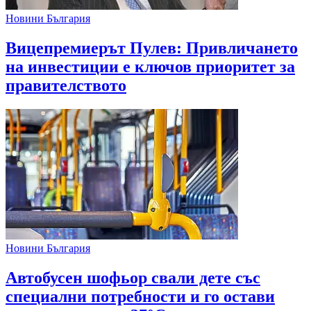
Новини България
Вицепремиерът Пулев: Привличането
на инвестиции е ключов приоритет за
правителството
Новини България
Автобусен шофьор свали дете със
специални потребности и го остави