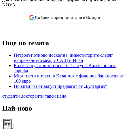
NOVA.
Добави в предпочитани в Google
Още по темата
Петролът отново поскъпна, инвеститорите следят
напрежението между САЩ и Иран
Колко струват винетките от 1 август: Вижте новите
тарифи
Мъж плати в такси в Казанлък с фалшива банкнотна от
100 евро
По-скъп газ от август предлагат от „Булгаргаз“
студенти
докторанти
такси
цена
Най-ново