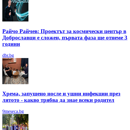
Райчо Райчев: Проектът за космически център в
Доброславци е сложен, първата фаза ще отнеме 3
години
dbr.bg
Хрема, запушено носле и ушни инфекции през
лятотo - какво трябва да знае всеки родител
9meseca.bg