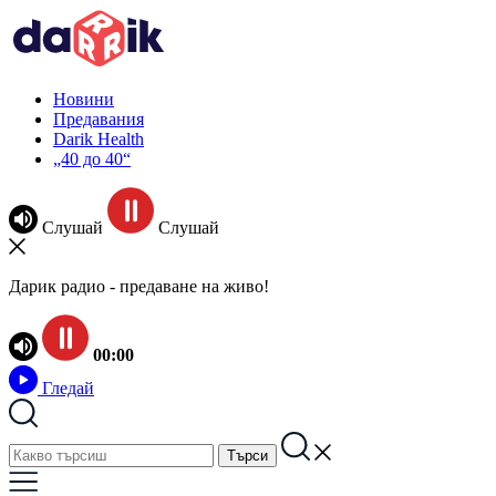
Новини
Предавания
Darik Health
„40 до 40“
Слушай
Слушай
Дарик радио - предаване на живо!
00:00
Гледай