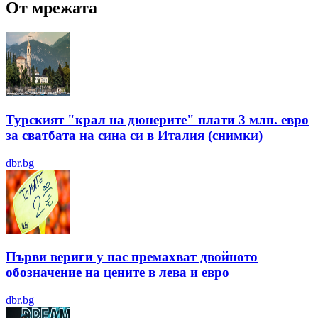
От мрежата
Турският "крал на дюнерите" плати 3 млн. евро
за сватбата на сина си в Италия (снимки)
dbr.bg
Първи вериги у нас премахват двойното
обозначение на цените в лева и евро
dbr.bg