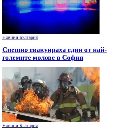
Новини България
Спешно евакуираха един от най-
големите молове в София
Новини България