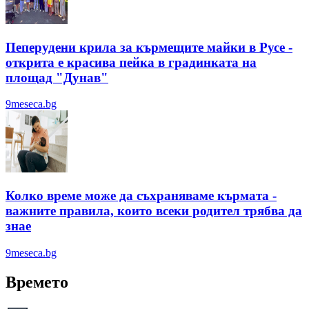
Пеперудени крила за кърмещите майки в Русе -
открита е красива пейка в градинката на
площад "Дунав"
9meseca.bg
Колко време може да съхраняваме кърмата -
важните правила, които всеки родител трябва да
знае
9meseca.bg
Времето