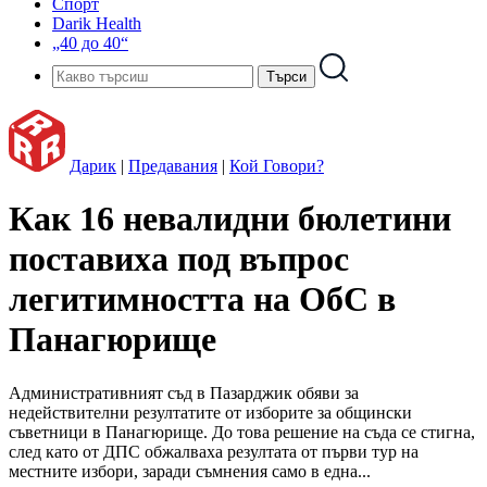
Спорт
Darik Health
„40 до 40“
Дарик
|
Предавания
|
Кой Говори?
Как 16 невалидни бюлетини
поставиха под въпрос
легитимността на ОбС в
Панагюрище
Административният съд в Пазарджик обяви за
недействителни резултатите от изборите за общински
съветници в Панагюрище. До това решение на съда се стигна,
след като от ДПС обжалваха резултата от първи тур на
местните избори, заради съмнения само в една...