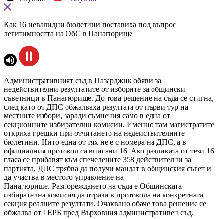
Как 16 невалидни бюлетини поставиха под въпрос
легитимността на ОбС в Панагюрище
Административният съд в Пазарджик обяви за
недействителни резултатите от изборите за общински
съветници в Панагюрище. До това решение на съда се стигна,
след като от ДПС обжалваха резултата от първи тур на
местните избори, заради съмнения само в една от
секционните избирателни комисии. Именно там магистратите
откриха грешки при отчитането на недействителните
бюлетини. Нито една от тях не е с номера на ДПС, а в
официалния протокол са вписани 16. Ако разликата от тези 16
гласа се прибавят към спечелените 358 действителни за
партията, ДПС трябва да получи мандат в общинския съвет и
да участва в местото управление на
Панагюрище. Разпореждането на съда е Общинската
избирателна комисия да отрази в протокола на конкретната
секция реалните резултати. Очаквано обаче това решение се
обжалва от ГЕРБ пред Върховния административен съд.