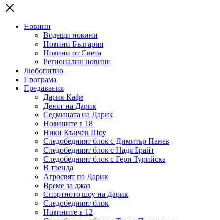
Новини
Водещи новини
Новини България
Новини от Света
Регионални новини
Любопитно
Програма
Предавания
Дарик Кафе
Денят на Дарик
Седмицата на Дарик
Новините в 18
Ники Кънчев Шоу
Следобедният блок с Димитър Панев
Следобедният блок с Надя Брайт
Следобедният блок с Гери Турийска
В тренда
Агросвят по Дарик
Време за джаз
Спортното шоу на Дарик
Следобедният блок
Новините в 12