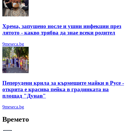
Хрема, запушено носле и ушни инфекции през
лятотo - какво трябва да знае всеки родител
9meseca.bg
Пеперудени крила за кърмещите майки в Русе -
открита е красива пейка в градинката на
площад "Дунав"
9meseca.bg
Времето