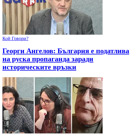
Кой Говори?
Георги Ангелов: България е податлива
на руска пропаганда заради
историческите връзки