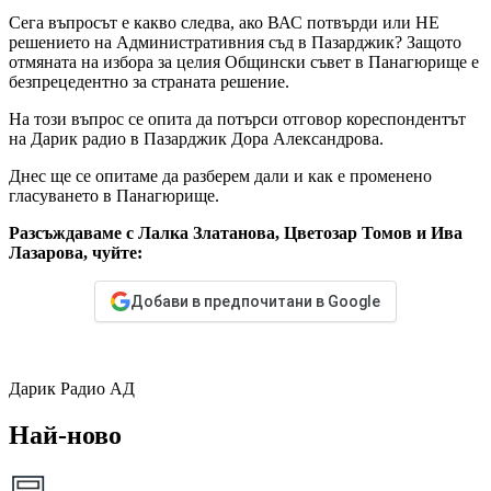
Сега въпросът е какво следва, ако ВАС потвърди или НЕ
решението на Административния съд в Пазарджик? Защото
отмяната на избора за целия Общински съвет в Панагюрище е
безпрецедентно за страната решение.
На този въпрос се опита да потърси отговор кореспондентът
на Дарик радио в Пазарджик Дора Александрова.
Днес ще се опитаме да разберем дали и как е променено
гласуването в Панагюрище.
Разсъждаваме с Лалка Златанова, Цветозар Томов и Ива
Лазарова, чуйте:
Добави в предпочитани в Google
Дарик Радио АД
Най-ново