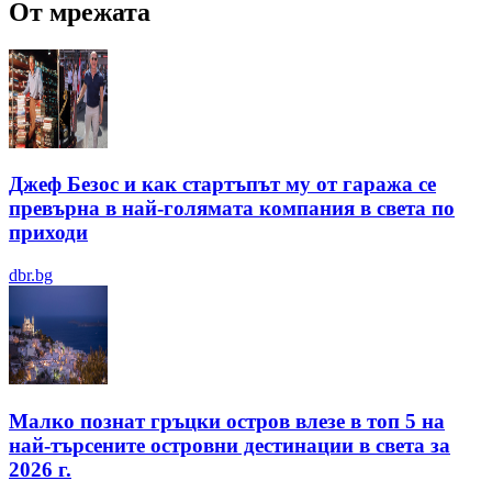
От мрежата
Джеф Безос и как стартъпът му от гаража се
превърна в най-голямата компания в света по
приходи
dbr.bg
Малко познат гръцки остров влезе в топ 5 на
най-търсените островни дестинации в света за
2026 г.