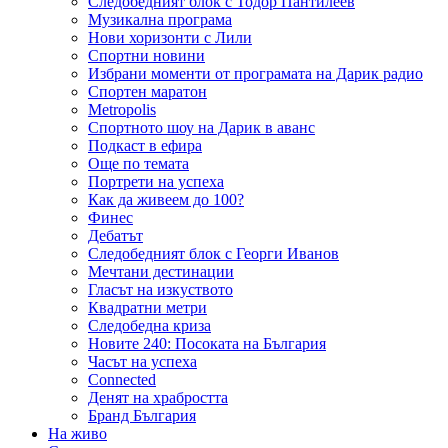
Следобедният блок с Тодор Пантилеев
Музикална програма
Нови хоризонти с Лили
Спортни новини
Избрани моменти от програмата на Дарик радио
Спортен маратон
Metropolis
Спортното шоу на Дарик в аванс
Подкаст в ефира
Още по темата
Портрети на успеха
Как да живеем до 100?
Финес
Дебатът
Следобедният блок с Георги Иванов
Мечтани дестинации
Гласът на изкуството
Квадратни метри
Следобедна криза
Новите 240: Посоката на България
Часът на успеха
Connected
Денят на храбростта
Бранд България
На живо