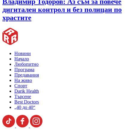
Владимир Тодоров: Аз съм за повече
дигитален контрол и без полицаи по
храстите
Новини
Начало
Любопитно
Програма
Предавания
На живо
Спорт
Darik Health
Търсене
Best Doctors
„40 до 40“