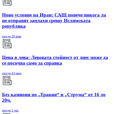
Ново условие на Иран: САЩ повече никога да
не отправят заплахи срещу Ислямската
република
преди 20 мин
Цена в лева: Левовата стойност от днес може да
се посочва само за справка
преди 43 мин
Без камиони по „Тракия“ и „Струма“ от 16 до
20ч.
преди 1 час