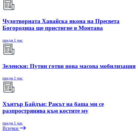
Чудотворната Хавайска икона на Пресвета
Богородица ще пристигне в Монтана
преди 1 час
Зеленски: Путин готви нова масова мобилизация
преди 1 час
Хънтър Байдън: Ракът на баща ми се
разпрострянява към костите му
преди 1 час
Всички