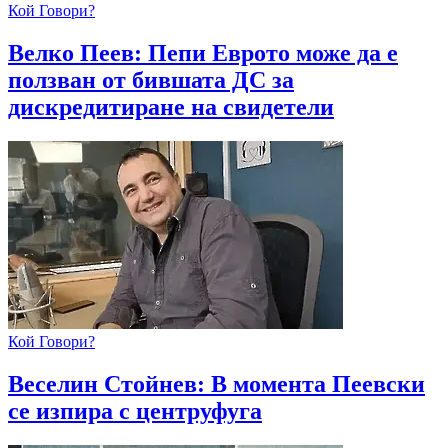
Кой Говори?
Велко Пеев: Пепи Еврото може да е
ползван от бившата ДС за
дискредитиране на свидетели
Кой Говори?
Веселин Стойнев: В момента Пеевски
се изпира с центруфуга