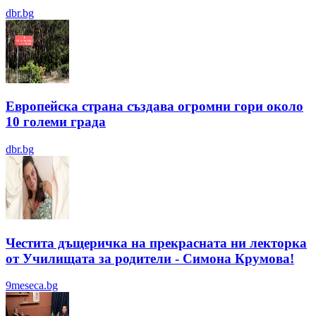
dbr.bg
Европейска страна създава огромни гори около
10 големи града
dbr.bg
Честита дъщеричка на прекрасната ни лекторка
от Училищата за родители - Симона Крумова!
9meseca.bg