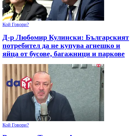
Кой Говори?
Д-р Любомир Кулински: Българският
потребител да не купува агнешко и
яйца от бусове, багажници и паркове
Кой Говори?