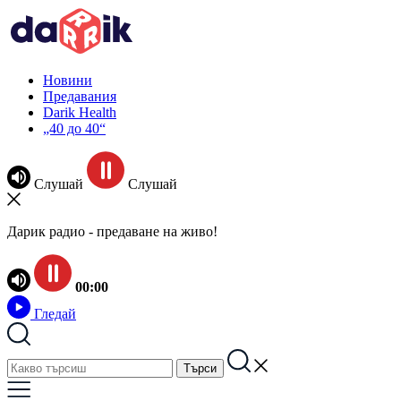
Новини
Предавания
Darik Health
„40 до 40“
Слушай
Слушай
Дарик радио - предаване на живо!
00:00
Гледай