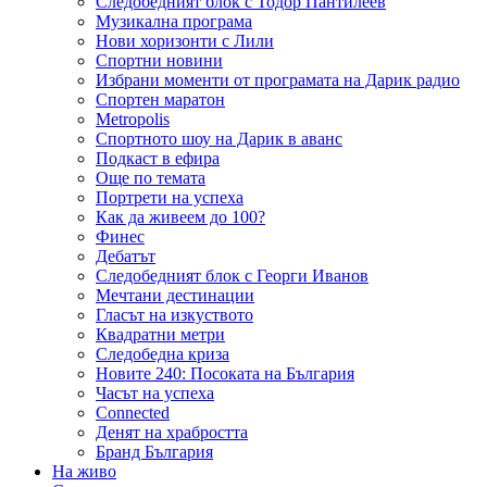
Следобедният блок с Тодор Пантилеев
Музикална програма
Нови хоризонти с Лили
Спортни новини
Избрани моменти от програмата на Дарик радио
Спортен маратон
Metropolis
Спортното шоу на Дарик в аванс
Подкаст в ефира
Още по темата
Портрети на успеха
Как да живеем до 100?
Финес
Дебатът
Следобедният блок с Георги Иванов
Мечтани дестинации
Гласът на изкуството
Квадратни метри
Следобедна криза
Новите 240: Посоката на България
Часът на успеха
Connected
Денят на храбростта
Бранд България
На живо