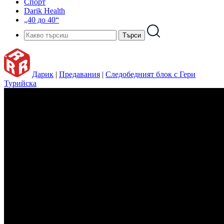
Спорт
Darik Health
„40 до 40“
Дарик
|
Предавания
|
Следобедният блок с Гери
Турийска