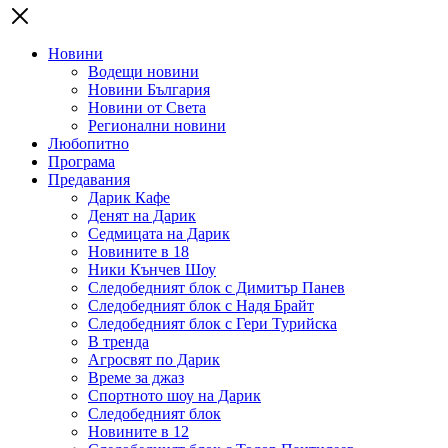
Новини
Водещи новини
Новини България
Новини от Света
Регионални новини
Любопитно
Програма
Предавания
Дарик Кафе
Денят на Дарик
Седмицата на Дарик
Новините в 18
Ники Кънчев Шоу
Следобедният блок с Димитър Панев
Следобедният блок с Надя Брайт
Следобедният блок с Гери Турийска
В тренда
Агросвят по Дарик
Време за джаз
Спортното шоу на Дарик
Следобедният блок
Новините в 12