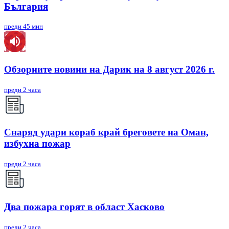
България
преди 45 мин
Обзорните новини на Дарик на 8 август 2026 г.
преди 2 часа
Снаряд удари кораб край бреговете на Оман,
избухна пожар
преди 2 часа
Два пожара горят в област Хасково
преди 2 часа