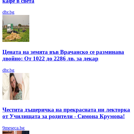
кафе в света
dbr.bg
Цената на земята във Врачанско се разминава
двойно: От 1022 до 2286 лв. за декар
dbr.bg
Честита дъщеричка на прекрасната ни лекторка
от Училищата за родители - Симона Крумова!
9meseca.bg