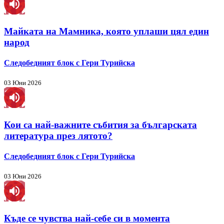
Майката на Мамника, която уплаши цял един
народ
Следобедният блок с Гери Турийска
03 Юни 2026
Кои са най-важните събития за българската
литература през лятото?
Следобедният блок с Гери Турийска
03 Юни 2026
Къде се чувства най-себе си в момента