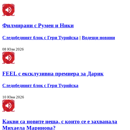
Филмирани с Румен и Ники
Следобедният блок с Гери Турийска
|
Водещи новини
08 Юли 2026
FEEL с ексклузивна премиера за Дарик
Следобедният блок с Гери Турийска
10 Юни 2026
Какви са новите неща, с които се е захванала
Михаела Маринова?