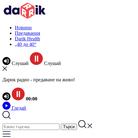
Новини
Предавания
Darik Health
„40 до 40“
Слушай
Слушай
Дарик радио - предаване на живо!
00:00
Гледай