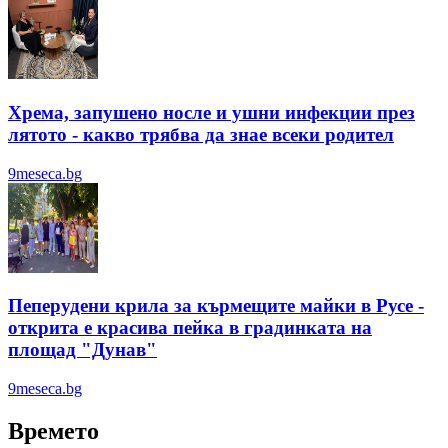
Хрема, запушено носле и ушни инфекции през
лятотo - какво трябва да знае всеки родител
9meseca.bg
Пеперудени крила за кърмещите майки в Русе -
открита е красива пейка в градинката на
площад "Дунав"
9meseca.bg
Времето