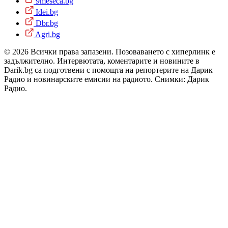
9meseca.bg
Idei.bg
Dbr.bg
Agri.bg
© 2026 Всички права запазени. Позоваването с хиперлинк е
задължително. Интервютата, коментарите и новините в
Darik.bg са подготвени с помощта на репортерите на Дарик
Радио и новинарските емисии на радиото. Снимки: Дарик
Радио.