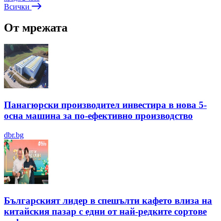
Всички
От мрежата
Панагюрски производител инвестира в нова 5-
осна машина за по-ефективно производство
dbr.bg
Българският лидер в спешълти кафето влиза на
китайския пазар с едни от най-редките сортове