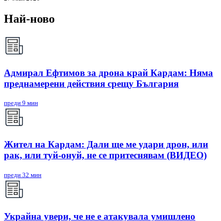
Най-ново
Адмирал Ефтимов за дрона край Кардам: Няма
преднамерени действия срещу България
преди 9 мин
Жител на Кардам: Дали ще ме удари дрон, или
рак, или туй-онуй, не се притеснявам (ВИДЕО)
преди 32 мин
Украйна увери, че не е атакувала умишлено