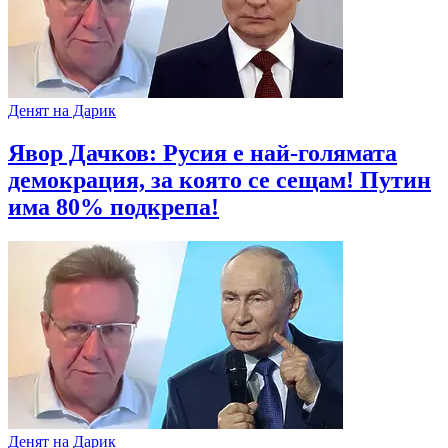
Денят на Дарик
Явор Дачков: Русия е най-голямата
демокрация, за която се сещам! Путин
има 80% подкрепа!
Денят на Дарик