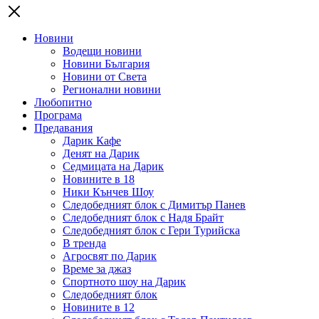
Новини
Водещи новини
Новини България
Новини от Света
Регионални новини
Любопитно
Програма
Предавания
Дарик Кафе
Денят на Дарик
Седмицата на Дарик
Новините в 18
Ники Кънчев Шоу
Следобедният блок с Димитър Панев
Следобедният блок с Надя Брайт
Следобедният блок с Гери Турийска
В тренда
Агросвят по Дарик
Време за джаз
Спортното шоу на Дарик
Следобедният блок
Новините в 12