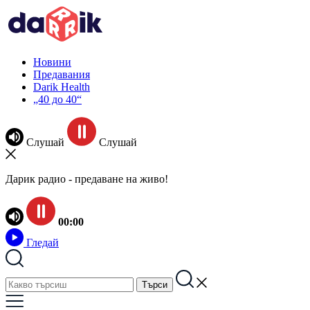
Новини
Предавания
Darik Health
„40 до 40“
Слушай
Слушай
Дарик радио - предаване на живо!
00:00
Гледай