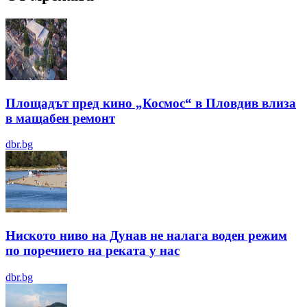
Площадът пред кино „Космос“ в Пловдив влиза
в мащабен ремонт
dbr.bg
Ниското ниво на Дунав не налага воден режим
по поречието на реката у нас
dbr.bg