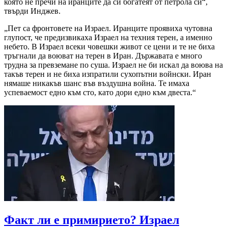
която не пречи на иранците да си богатеят от петрола си“,
твърди Инджев.
„Пет са фронтовете на Израел. Иранците проявиха чутовна
глупост, че предизвикаха Израел на техния терен, а именно
небето. В Израел всеки човешки живот се цени и те не биха
тръгнали да воюват на терен в Иран. Държавата е много
трудна за превземане по суша. Израел не би искал да воюва на
такъв терен и не биха изпратили сухопътни войнски. Иран
нямаше никакъв шанс във въздушна война. Те имаха
успеваемост едно към сто, като дори едно към двеста.“
Факт ли е примирието? Израел