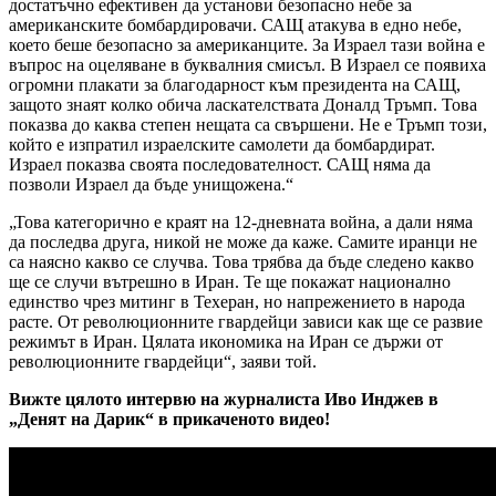
достатъчно ефективен да установи безопасно небе за
американските бомбардировачи. САЩ атакува в едно небе,
което беше безопасно за американците. За Израел тази война е
въпрос на оцеляване в буквалния смисъл. В Израел се появиха
огромни плакати за благодарност към президента на САЩ,
защото знаят колко обича ласкателствата Доналд Тръмп. Това
показва до каква степен нещата са свършени. Не е Тръмп този,
който е изпратил израелските самолети да бомбардират.
Израел показва своята последователност. САЩ няма да
позволи Израел да бъде унищожена.“
„Това категорично е краят на 12-дневната война, а дали няма
да последва друга, никой не може да каже. Самите иранци не
са наясно какво се случва. Това трябва да бъде следено какво
ще се случи вътрешно в Иран. Те ще покажат национално
единство чрез митинг в Техеран, но напрежението в народа
расте. От революционните гвардейци зависи как ще се развие
режимът в Иран. Цялата икономика на Иран се държи от
революционните гвардейци“, заяви той.
Вижте цялото интервю на журналиста Иво Инджев в
„Денят на Дарик“ в прикаченото видео!