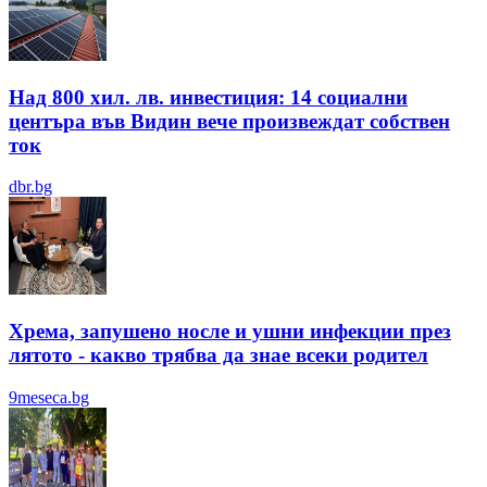
Над 800 хил. лв. инвестиция: 14 социални
центъра във Видин вече произвеждат собствен
ток
dbr.bg
Хрема, запушено носле и ушни инфекции през
лятотo - какво трябва да знае всеки родител
9meseca.bg