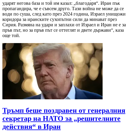
ударят негова база и той им казал: „благодаря“. Иран пък
пропагандира, че е съвсем друго. Тази война не може да се
води по суша, след като през 2024 година, Израел унищожи
коридора за иранските сухопътни сили да минават през
Сирия. Размяна на удари и заплахи от Израел и Иран не е за
пръв път, но за пръв път се оттеглят и двете държави“, каза
още той.
Тръмп беше поздравен от генералния
секретар на НАТО за „решителните
действия“ в Иран