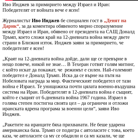
Иво Инджев за примирието между Израел и Иран:
Победителят от войната вече е ясен!
Журналистът
Иво Инджев
бе специален гост в
„Денят на
Дарик“
, за да коментира обявеното мирно споразумение
между Израел и Иран, обявено от президента на САЩ Доналд
Тръмп, което сложи край на 12-дневната война между двете
страни в Близкия изток. Инджев заяви за примирието, че
победителят е ясен!
„Краят на 12-дневната война дойде, дали ще се превърне в
нещо повече, никой не знае… В Техеран готвят голям митинг,
с който искат да покажат, че режимът е силен. Най-големият
победител е Доналд Тръмп. Иска да се върне на пътя на
Нобеловата награда за мир. Фактическият победител от тази
война е Израел. Те унищожиха почти цялата военно-въздушна
система на Иран. Победителят в 12-дневната война е същият,
който е същият от 6-дневната война 1967 година. Израел в
голяма степен постигна своята цел – да ограничи и отложи
иранската ядрена програма за военни цели“, заяви Иво
Инджев.
„Ракетите на иранците бяха прихванати. Не беше ударена
американска база. Тръмп се подигра с аятоласите с това, което
каза, че аятоласите са му се обадили и са му казали, че ще