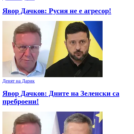
Явор Дачков: Русия не е агресор!
Денят на Дарик
Явор Дачков: Дните на Зеленски са
преброени!