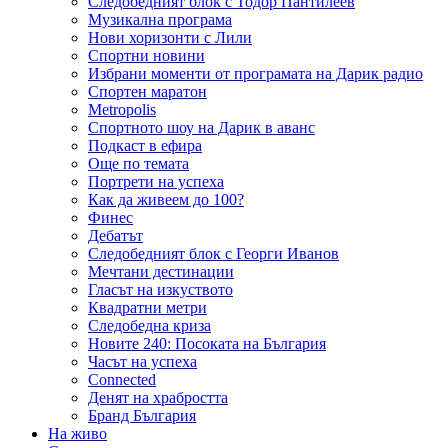
Следобедният блок с Тодор Пантилеев
Музикална програма
Нови хоризонти с Лили
Спортни новини
Избрани моменти от програмата на Дарик радио
Спортен маратон
Metropolis
Спортното шоу на Дарик в аванс
Подкаст в ефира
Още по темата
Портрети на успеха
Как да живеем до 100?
Финес
Дебатът
Следобедният блок с Георги Иванов
Мечтани дестинации
Гласът на изкуството
Квадратни метри
Следобедна криза
Новите 240: Посоката на България
Часът на успеха
Connected
Денят на храбростта
Бранд България
На живо