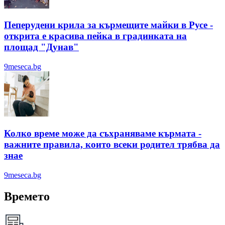
Пеперудени крила за кърмещите майки в Русе -
открита е красива пейка в градинката на
площад "Дунав"
9meseca.bg
Колко време може да съхраняваме кърмата -
важните правила, които всеки родител трябва да
знае
9meseca.bg
Времето