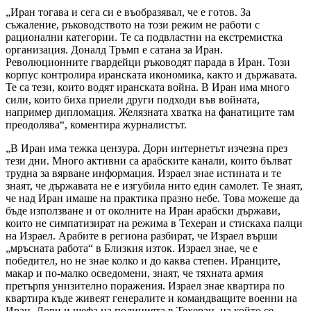
„Иран тогава и сега си е въобразявал, че е готов. За
съжаление, ръководството на този режим не работи с
рационални категории. Те са подвластни на екстремистка
организация. Доналд Тръмп е сатана за Иран.
Революционните гвардейци ръководят парада в Иран. Този
корпус контролира иранската икономика, както и държавата.
Те са тези, които водят иранската война. В Иран има много
сили, които биха приели други подходи във войната,
например дипломация. Желязната хватка на фанатиците там
преодолява“, коментира журналистът.
„В Иран има тежка цензура. Дори интернетът изчезна през
тези дни. Много активни са арабските канали, които бълват
трудна за вярване информация. Израел знае истината и те
знаят, че държавата не е изгубила нито един самолет. Те знаят,
че над Иран имаше на практика празно небе. Това можеше да
бъде използване и от околните на Иран арабски държави,
които не симпатизират на режима в Техеран и стискаха палци
на Израел. Арабите в региона разбират, че Израел върши
„мръсната работа“ в Близкия изток. Израел знае, че е
победител, но не знае колко и до каква степен. Иранците,
макар и по-малко осведомени, знаят, че тяхната армия
претърпя унизително поражения. Израел знае квартира по
квартира къде живеят генералите и командващите военни на
Иран. Дори и шефа на полицията в Техеран, на който се