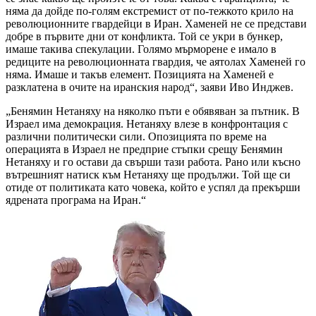
няма да дойде по-голям екстремист от по-тежкото крило на
революционните гвардейци в Иран. Хаменей не се представи
добре в първите дни от конфликта. Той се укри в бункер,
имаше такива спекулации. Голямо мърморене е имало в
редиците на революционната гвардия, че аятолах Хаменей го
няма. Имаше и такъв елемент. Позицията на Хаменей е
разклатена в очите на иранския народ“, заяви Иво Инджев.
„Бенямин Нетаняху на няколко пъти е обявяван за пътник. В
Израел има демокрация. Нетаняху влезе в конфронтация с
различни политически сили. Опозицията по време на
операцията в Израел не предприе стъпки срещу Бенямин
Нетаняху и го остави да свърши тази работа. Рано или късно
вътрешният натиск към Нетаняху ще продължи. Той ще си
отиде от политиката като човека, който е успял да прекърши
ядрената програма на Иран.“