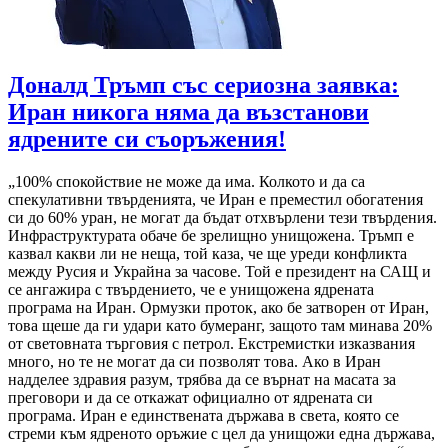
Доналд Тръмп със сериозна заявка:
Иран никога няма да възстанови
ядрените си съоръжения!
„100% спокойствие не може да има. Колкото и да са
спекулативни твърденията, че Иран е преместил обогатения
си до 60% уран, не могат да бъдат отхвърлени тези твърдения.
Инфраструктурата обаче бе зрелищно унищожена. Тръмп е
казвал какви ли не неща, той каза, че ще уреди конфликта
между Русия и Украйна за часове. Той е президент на САЩ и
се ангажира с твърдението, че е унищожена ядрената
програма на Иран. Ормузки проток, ако бе затворен от Иран,
това щеше да ги удари като бумеранг, защото там минава 20%
от световната търговия с петрол. Екстремистки изказвания
много, но те не могат да си позволят това. Ако в Иран
надделее здравия разум, трябва да се върнат на масата за
преговори и да се откажат официално от ядрената си
програма. Иран е единствената държава в света, която се
стреми към ядреното оръжие с цел да унищожи една държава,