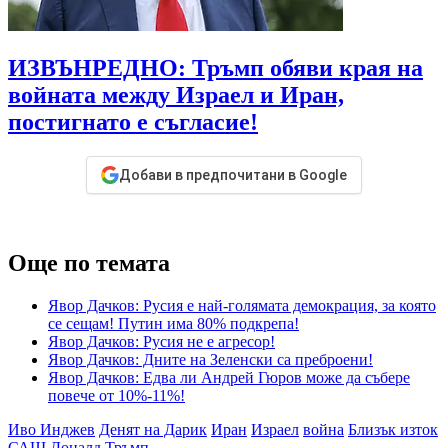
ИЗВЪНРЕДНО: Тръмп обяви края на
войната между Израел и Иран,
постигнато е съгласие!
Добави в предпочитани в Google
Още по темата
Явор Дачков: Русия е най-голямата демокрация, за която
се сещам! Путин има 80% подкрепа!
Явор Дачков: Русия не е агресор!
Явор Дачков: Дните на Зеленски са преброени!
Явор Дачков: Едва ли Андрей Гюров може да събере
повече от 10%-11%!
Иво Инджев
Денят на Дарик
Иран
Израел
война
Близък изток
САЩ
Доналд Тръмп