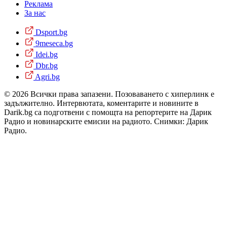
Реклама
За нас
Dsport.bg
9meseca.bg
Idei.bg
Dbr.bg
Agri.bg
© 2026 Всички права запазени. Позоваването с хиперлинк е
задължително. Интервютата, коментарите и новините в
Darik.bg са подготвени с помощта на репортерите на Дарик
Радио и новинарските емисии на радиото. Снимки: Дарик
Радио.