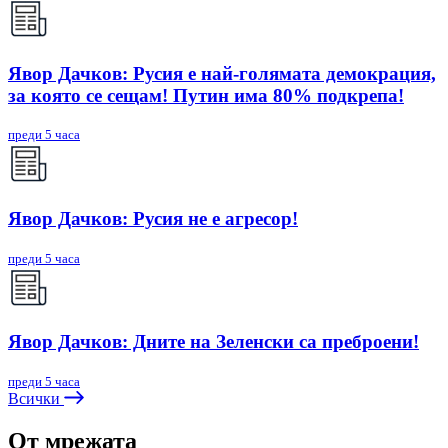
Явор Дачков: Русия е най-голямата демокрация,
за която се сещам! Путин има 80% подкрепа!
преди 5 часа
Явор Дачков: Русия не е агресор!
преди 5 часа
Явор Дачков: Дните на Зеленски са преброени!
преди 5 часа
Всички
От мрежата