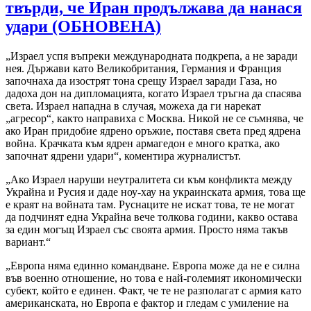
твърди, че Иран продължава да нанася
удари (ОБНОВЕНА)
„Израел успя въпреки международната подкрепа, а не заради
нея. Държави като Великобритания, Германия и Франция
започнаха да изострят тона срещу Израел заради Газа, но
дадоха дон на дипломацията, когато Израел тръгна да спасява
света. Израел нападна в случая, можеха да ги нарекат
„агресор“, както направиха с Москва. Никой не се съмнява, че
ако Иран придобие ядрено оръжие, поставя света пред ядрена
война. Крачката към ядрен армагедон е много кратка, ако
започнат ядрени удари“, коментира журналистът.
„Ако Израел наруши неутралитета си към конфликта между
Украйна и Русия и даде ноу-хау на украинската армия, това ще
е краят на войната там. Руснаците не искат това, те не могат
да подчинят една Украйна вече толкова години, какво остава
за един могъщ Израел със своята армия. Просто няма такъв
вариант.“
„Европа няма единно командване. Европа може да не е силна
във военно отношение, но това е най-големият икономически
субект, който е единен. Факт, че те не разполагат с армия като
американската, но Европа е фактор и гледам с умиление на