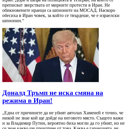
преписват зверствата от мирните протести в Иран. Не
обикновените иранци са шпионите на МОСАД. Наскоро
обесиха в Иран човек, за който се твърдеше, че е израелски
шпионин.“
Доналд Тръмп не иска смяна на
режима в Иран!
„Една от причините да не убият аятолах Хаменей е точно, че
никой не знае кой ще дойде на неговото място. Същото важи
и за Владимир Путин, вероятно биха могли да го убият, но не
се знае какво ще произтече от това. Каква е гаранцията, че