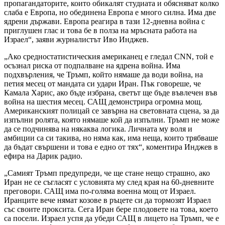
пропагандаторите, които обикалят студиата и обясняват колко
слаба е Европа, но обединена Европа е много силна. Има две
ядрени държави. Европа реагира в тази 12-дневна война с
приглушен глас и това бе в полза на мръсната работа на
Израел“, заяви журналистът Иво Инджев.
„Ако средностатистическия американец е гледал CNN, той е
осъзнал риска от подпалване на ядрена война. Има
подхвърления, че Тръмп, който нямаше да води война, на
петия месец от мандата си удари Иран. Пък говореше, че
Камала Харис, ако бъде избрана, светът ще бъде въвлечен във
война на шестия месец. САЩ демонстрира огромна мощ.
Американският полицай се завърна на световната сцена, за да
изпълни ролята, която нямаше кой да изпълни. Тръмп не може
да се подчинява на някаква логика. Личната му воля и
амбиции са си такива, но няма как, има неща, които трябваше
да бъдат свършени и това е едно от тях“, коментира Инджев в
ефира на Дарик радио.
„Самият Тръмп предупреди, че ще стане нещо страшно, ако
Иран не се съгласят с условията му след края на 60-дневните
преговори. САЩ има по-голяма военна мощ от Израел.
Иранците вече нямат козове в ръцете си да тормозят Израел
със своите проксита. Сега Иран бере плодовете на това, което
са посели. Израел успя да убеди САЩ в лицето на Тръмп, че е