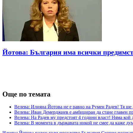
Йотова: България има всички предимст
Още по темата
Велева: Илияна Йотова не е равно на Румен Радев! Тя ще
Велева: Иван Демерджиев е амбициран да стане главен пр
Велева: На Радев му предстоят 4 години власт! Няма кой 
Велева: В момента в държавата никой не смее да каже ду
Илияна Йотова
палеж
коли
посолство
България
Скопие
посега