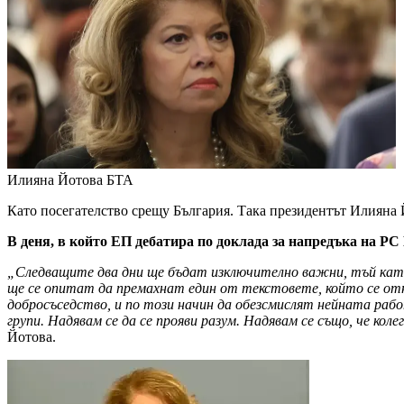
Илияна Йотова
БТА
Като посегателство срещу България. Така президентът Илияна 
В деня, в който ЕП дебатира по доклада за напредъка на Р
„Следващите два дни ще бъдат изключително важни, тъй като 
ще се опитат да премахнат един от текстовете, който се отн
добросъседство, и по този начин да обезсмислят нейната ра
групи. Надявам се да се прояви разум. Надявам се също, че к
Йотова.