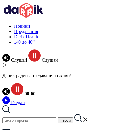
Новини
Предавания
Darik Health
„40 до 40“
Слушай
Слушай
Дарик радио - предаване на живо!
00:00
Гледай