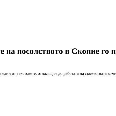
е на посолството в Скопие го 
 един от текстовете, отнасящ се до работата на съвместната ком