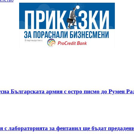
сна Българската армия с остро писмо до Румен Ра
я с лабораторията за фентанил ще бъдат предаден