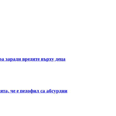
ра заради вредите върху деца
та, че е педофил са абсурдни