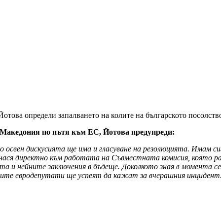
Йотова определи запалването на колите на българското посолств
С Македония по пътя към ЕС, Йотова предупреди:
освен дискусията ще има и гласуване на резолюцията. Имам сиг
ася директно към работата на Съвместната комисия, която рабо
бота и нейните заключения в бъдеще. Доколкото зная в момент
олегите евродепутати ще успеят да кажат за вчерашния инцидент