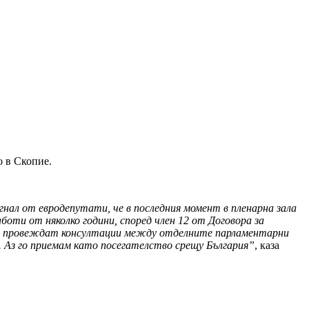
о в Скопие.
нал от евродепутати, че в последния момент в пленарна зала
ти от няколко години, според член 12 от Договора за
а се провеждат консултации между отделните парламентарни
. Аз го приемам като посегателство срещу България”
, каза