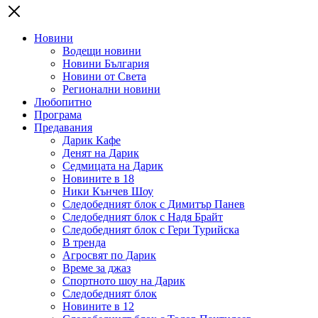
Новини
Водещи новини
Новини България
Новини от Света
Регионални новини
Любопитно
Програма
Предавания
Дарик Кафе
Денят на Дарик
Седмицата на Дарик
Новините в 18
Ники Кънчев Шоу
Следобедният блок с Димитър Панев
Следобедният блок с Надя Брайт
Следобедният блок с Гери Турийска
В тренда
Агросвят по Дарик
Време за джаз
Спортното шоу на Дарик
Следобедният блок
Новините в 12