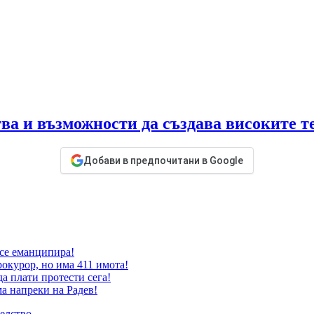
ва и възможности да създава високите т
Добави в предпочитани в Google
 се еманципира!
окурор, но има 411 имота!
да плати протести сега!
ма напреки на Радев!
телство