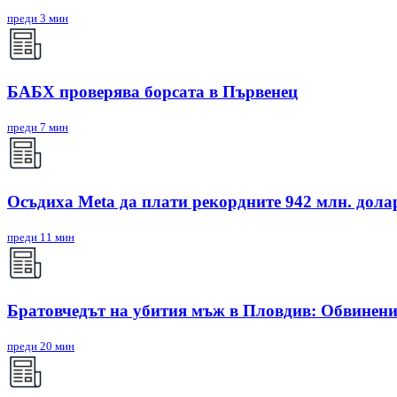
преди 3 мин
БАБХ проверява борсата в Първенец
преди 7 мин
Осъдиха Meta да плати рекордните 942 млн. дола
преди 11 мин
Братовчедът на убития мъж в Пловдив: Обвинения
преди 20 мин