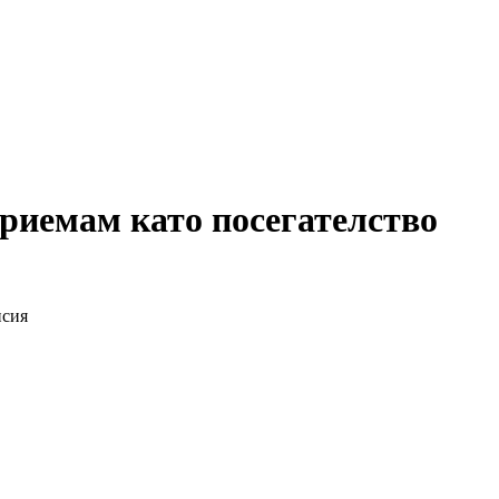
приемам като посегателство
исия