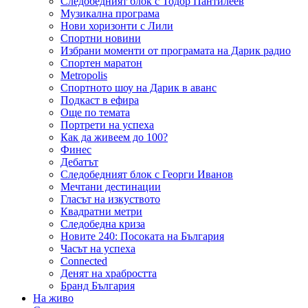
Следобедният блок с Тодор Пантилеев
Музикална програма
Нови хоризонти с Лили
Спортни новини
Избрани моменти от програмата на Дарик радио
Спортен маратон
Metropolis
Спортното шоу на Дарик в аванс
Подкаст в ефира
Още по темата
Портрети на успеха
Как да живеем до 100?
Финес
Дебатът
Следобедният блок с Георги Иванов
Мечтани дестинации
Гласът на изкуството
Квадратни метри
Следобедна криза
Новите 240: Посоката на България
Часът на успеха
Connected
Денят на храбростта
Бранд България
На живо