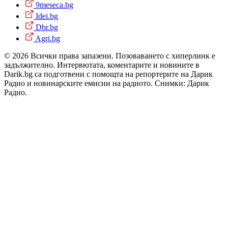
9meseca.bg
Idei.bg
Dbr.bg
Agri.bg
© 2026 Всички права запазени. Позоваването с хиперлинк е
задължително. Интервютата, коментарите и новините в
Darik.bg са подготвени с помощта на репортерите на Дарик
Радио и новинарските емисии на радиото. Снимки: Дарик
Радио.