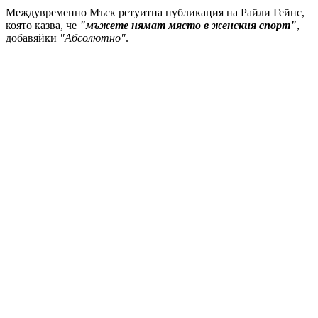
Междувременно Мъск ретуитна публикация на Райли Гейнс,
която казва, че
"мъжете нямат място в женския спорт"
,
добавяйки
"Абсолютно"
.