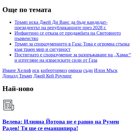
Още по темата
Тръмп иска Джей Ди Ванс да бъде кандидат-
президентът на републиканците през 2028 г.
Инфантино се отказа от продажбата на Световното
първенство
Тръмп за споразумението в Газа: Това е огромна стъпка
към траен мир и сигурност
Постигнато е споразумение за разоръжаване на „Хамас“
и изтегляне на израелските сили от Газа
Имане Хелиф
иск
кибертормоз
омраза
съди
Илон Мъск
Доналд Тръмп
Джей Кей Роулинг
Най-ново
Велева: Илияна Йотова не е равно на Румен
Радев! Тя ще се еманципира!