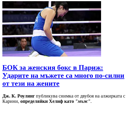
БОК за женския бокс в Париж:
Ударите на мъжете са много по-силни
от тези на жените
Дж. К. Роулинг
публикува снимка от двубоя на алжирката с
Карини,
определяйки Хелиф като
"мъж"
.