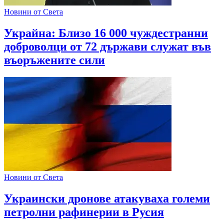
Новини от Света
Украйна: Близо 16 000 чуждестранни
доброволци от 72 държави служат във
въоръжените сили
Новини от Света
Украински дронове атакуваха големи
петролни рафинерии в Русия