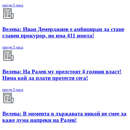
преди 5 часа
Велева: Иван Демерджиев е амбициран да стане
главен прокурор, но има 411 имота!
преди 5 часа
Велева: На Радев му предстоят 4 години власт!
Няма кой да плати протести сега!
преди 5 часа
Велева: В момента в държавата никой не смее да
каже дума напреки на Радев!