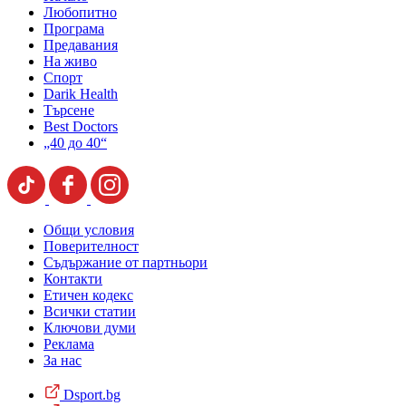
Любопитно
Програма
Предавания
На живо
Спорт
Darik Health
Търсене
Best Doctors
„40 до 40“
Общи условия
Поверителност
Съдържание от партньори
Контакти
Етичен кодекс
Всички статии
Ключови думи
Реклама
За нас
Dsport.bg