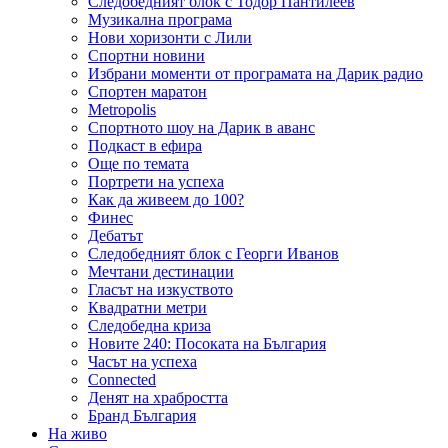
Следобедният блок с Тодор Пантилеев
Музикална програма
Нови хоризонти с Лили
Спортни новини
Избрани моменти от програмата на Дарик радио
Спортен маратон
Metropolis
Спортното шоу на Дарик в аванс
Подкаст в ефира
Още по темата
Портрети на успеха
Как да живеем до 100?
Финес
Дебатът
Следобедният блок с Георги Иванов
Мечтани дестинации
Гласът на изкуството
Квадратни метри
Следобедна криза
Новите 240: Посоката на България
Часът на успеха
Connected
Денят на храбростта
Бранд България
На живо