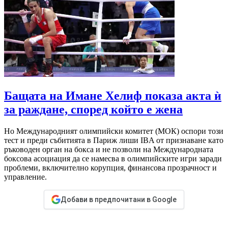
Бащата на Имане Хелиф показа акта ѝ
за раждане, според който е жена
Но Международният олимпийски комитет (МОК) оспори този
тест и преди събитията в Париж лиши IBA от признаване като
ръководен орган на бокса и не позволи на Международната
боксова асоциация да се намесва в олимпийските игри заради
проблеми, включително корупция, финансова прозрачност и
управление.
Добави в предпочитани в Google