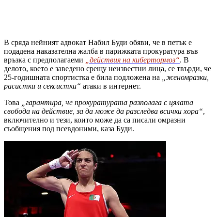
В сряда нейният адвокат Набил Буди обяви, че в петък е
подадена наказателна жалба в парижката прокуратура във
връзка с предполагаеми
„действия на кибертормоз“
. В
делото, което е заведено срещу неизвестни лица, се твърди, че
25-годишната спортистка е била подложена на
„женомразки,
расистки и сексистки“
атаки в интернет.
Това
„гарантира, че прокуратурата разполага с цялата
свобода на действие, за да може да разследва всички хора“
,
включително и тези, които може да са писали омразни
съобщения под псевдоними, каза Буди.