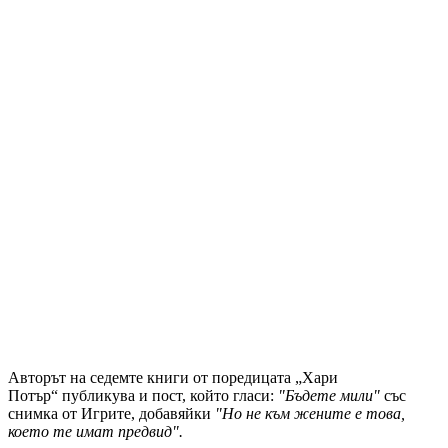
Авторът на седемте книги от поредицата „Хари
Потър“ публикува и пост, който гласи:
"Бъдете мили"
със
снимка от Игрите, добавяйки
"Но не към жените е това,
което те имат предвид".