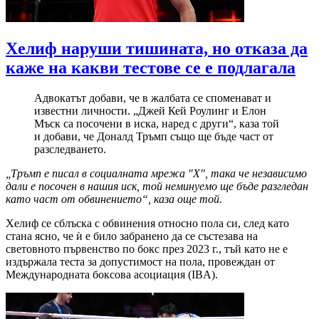
Хелиф наруши тишината, но отказа да
каже на какви тестове се е подлагала
Адвокатът добави, че в жалбата се споменават и
известни личности. „Джей Кей Роулинг и Елон
Мъск са посочени в иска, наред с други“, каза той
и добави, че Доналд Тръмп също ще бъде част от
разследването.
„Тръмп е писал в социалната мрежа "Х", така че независимо
дали е посочен в нашия иск, той неминуемо ще бъде разгледан
като част от обвинението“, каза още той.
Хелиф се сблъска с обвинения относно пола си, след като
стана ясно, че ѝ е било забранено да се състезава на
световното първенство по бокс през 2023 г., тъй като не е
издържала теста за допустимост на пола, провеждан от
Международната боксова асоциация (IBA).