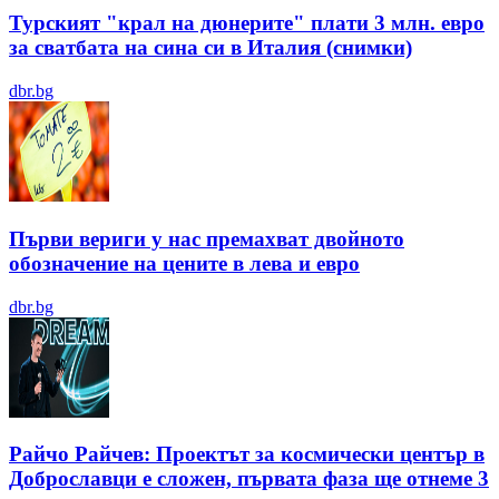
Турският "крал на дюнерите" плати 3 млн. евро
за сватбата на сина си в Италия (снимки)
dbr.bg
Първи вериги у нас премахват двойното
обозначение на цените в лева и евро
dbr.bg
Райчо Райчев: Проектът за космически център в
Доброславци е сложен, първата фаза ще отнеме 3