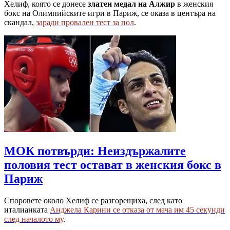
Хелиф, която се донесе
златен медал на Алжир
в женския
бокс на Олимпийските игри в Париж, се оказа в центъра на
скандал,
заради провален тест за пол
.
МОК потвърди: Неиздържалите
половия тест остават в женския бокс в
Париж
Споровете около Хелиф се разгорещиха, след като
италианката
Анджела Карини се отказа от мача им 45 секунди
след началото му
.