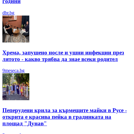
години
dbr.bg
Хрема, запушено носле и ушни инфекции през
лятотo - какво трябва да знае всеки родител
9meseca.bg
Пеперудени крила за кърмещите майки в Русе -
открита е красива пейка в градинката на
площад "Дунав"