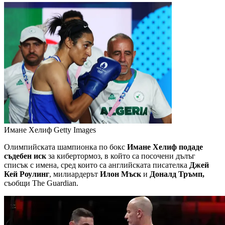
Имане Хелиф
Getty Images
Олимпийската шампионка по бокс
Имане Хелиф подаде
съдебен иск
за кибертормоз, в който са посочени дълъг
списък с имена, сред които са английската писателка
Джей
Кей Роулинг
, милиардерът
Илон Мъск
и
Доналд Тръмп,
съобщи The Guardian.