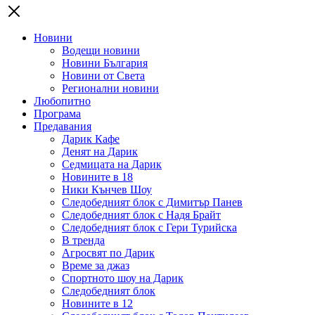
Новини
Водещи новини
Новини България
Новини от Света
Регионални новини
Любопитно
Програма
Предавания
Дарик Кафе
Денят на Дарик
Седмицата на Дарик
Новините в 18
Ники Кънчев Шоу
Следобедният блок с Димитър Панев
Следобедният блок с Надя Брайт
Следобедният блок с Гери Турийска
В тренда
Агросвят по Дарик
Време за джаз
Спортното шоу на Дарик
Следобедният блок
Новините в 12