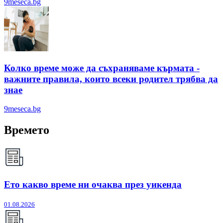
9meseca.bg
Колко време може да съхраняваме кърмата -
важните правила, които всеки родител трябва да
знае
9meseca.bg
Времето
Ето какво време ни очаква през уикенда
01.08.2026