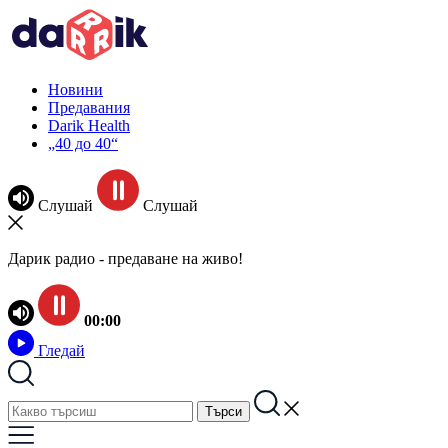
Новини
Предавания
Darik Health
„40 до 40“
Слушай
Слушай
Дарик радио - предаване на живо!
00:00
Гледай