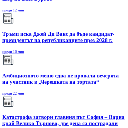
преди 12 мин
Тръмп иска Джей Ди Ванс да бъде кандидат-
президентът на републиканците през 2028 г.
преди 16 мин
Амбициозното меню едва не провали вечерята
на участник в „Черешката на тортата“
преди 22 мин
Катастрофа затвори главния път София – Варна
край Велико Търново, две деца са пострадали