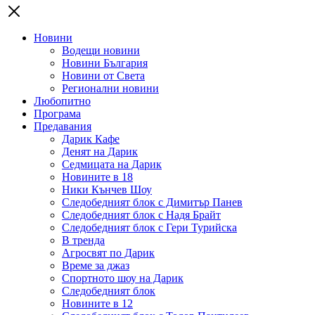
Новини
Водещи новини
Новини България
Новини от Света
Регионални новини
Любопитно
Програма
Предавания
Дарик Кафе
Денят на Дарик
Седмицата на Дарик
Новините в 18
Ники Кънчев Шоу
Следобедният блок с Димитър Панев
Следобедният блок с Надя Брайт
Следобедният блок с Гери Турийска
В тренда
Агросвят по Дарик
Време за джаз
Спортното шоу на Дарик
Следобедният блок
Новините в 12