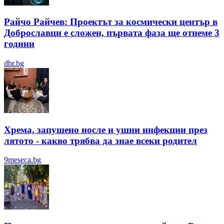
Райчо Райчев: Проектът за космически център в
Доброславци е сложен, първата фаза ще отнеме 3
години
dbr.bg
Хрема, запушено носле и ушни инфекции през
лятотo - какво трябва да знае всеки родител
9meseca.bg