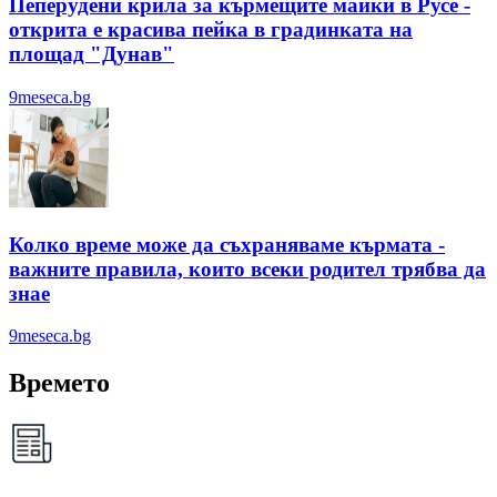
Пеперудени крила за кърмещите майки в Русе -
открита е красива пейка в градинката на
площад "Дунав"
9meseca.bg
Колко време може да съхраняваме кърмата -
важните правила, които всеки родител трябва да
знае
9meseca.bg
Времето