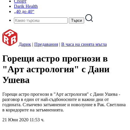
Спорт
Darik Health
„40 до 40“
Дарик
|
Предавания
|
В часа на синята мъгла
Горещи астро прогнози в
"Арт астрология" с Дани
Ушева
Горещи астро прогнози в "Арт астрология" с Дани Ушева -
разговор в един от най-съдбоносните и важни дни от
годината. Слънчево затъмнение и новолуние в Рак. Светлина
в коридорите на затъмненията.
21 Юни 2020 11:53 ч.