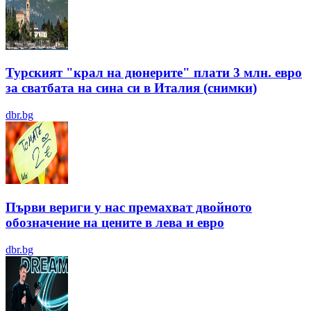
Турският "крал на дюнерите" плати 3 млн. евро
за сватбата на сина си в Италия (снимки)
dbr.bg
Първи вериги у нас премахват двойното
обозначение на цените в лева и евро
dbr.bg