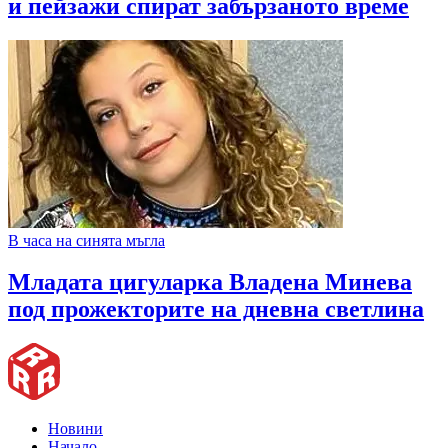
и пейзажи спират забързаното време
В часа на синята мъгла
Младата цигуларка Владена Минева
под прожекторите на дневна светлина
Новини
Начало