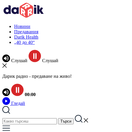
Новини
Предавания
Darik Health
„40 до 40“
Слушай
Слушай
Дарик радио - предаване на живо!
00:00
Гледай