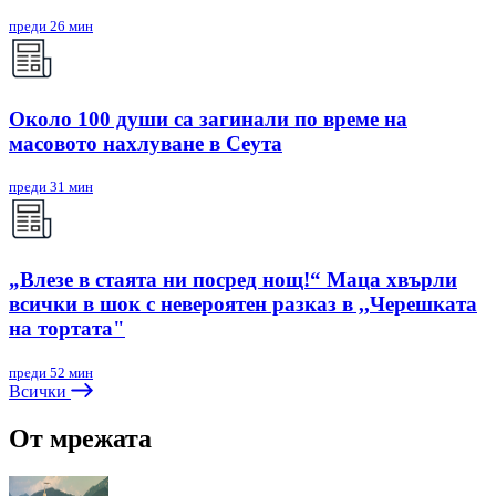
преди 26 мин
Около 100 души са загинали по време на
масовото нахлуване в Сеута
преди 31 мин
„Влезе в стаята ни посред нощ!“ Маца хвърли
всички в шок с невероятен разказ в ,,Черешката
на тортата"
преди 52 мин
Всички
От мрежата