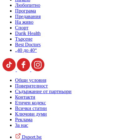
Любопитно
Програма
Предавания
На живо
Спорт
Darik Health
Търсене
Best Doctors
„40 до 40“
Общи условия
Поверителност
Съдържание от партньори
Контакти
Етичен кодекс
Всички статии
Ключови думи
Реклама
За нас
Dsport.bg