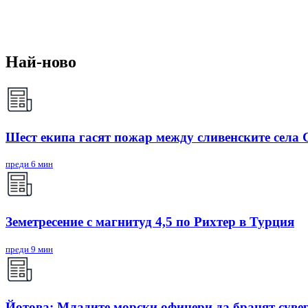
Най-ново
Шест екипа гасят пожар между сливенските села
преди 6 мин
Земетресение с магнитуд 4,5 по Рихтер в Турция
преди 9 мин
Йотова: Младите морски офицери да бранят суве