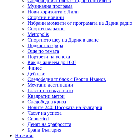
Следобедният блок с Тодор Пантилеев
Музикална програма
Нови хоризонти с Лили
Спортни новини
Избрани моменти от програмата на Дарик радио
Спортен маратон
Metropolis
Спортното шоу на Дарик в аванс
Подкаст в ефира
Още по темата
Портрети на успеха
Как да живеем до 100?
Финес
Дебатът
Следобедният блок с Георги Иванов
Мечтани дестинации
Гласът на изкуството
Квадратни метри
Следобедна криза
Новите 240: Посоката на България
Часът на успеха
Connected
Денят на храбростта
Бранд България
На живо