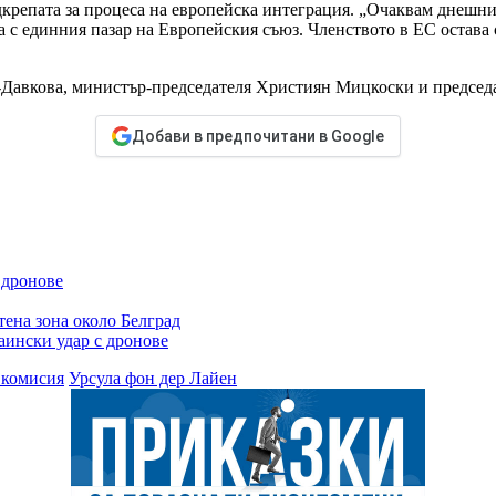
крепата за процеса на европейска интеграция. „Очаквам днешни
а с единния пазар на Европейския съюз. Членството в ЕС остава
а-Давкова, министър-председателя Християн Мицкоски и предсе
Добави в предпочитани в Google
 дронове
тена зона около Белград
аински удар с дронове
 комисия
Урсула фон дер Лайен