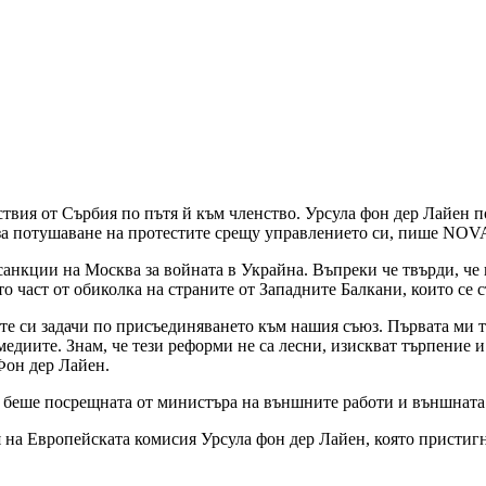
твия от Сърбия по пътя й към членство. Урсула фон дер Лайен п
 за потушаване на протестите срещу управлението си, пише NOV
санкции на Москва за войната в Украйна. Въпреки че твърди, че 
о част от обиколка на страните от Западните Балкани, които се 
ните си задачи по присъединяването към нашия съюз. Първата ми 
медиите. Знам, че тези реформи не са лесни, изискват търпение 
Фон дер Лайен.
о беше посрещната от министъра на външните работи и външнат
 на Европейската комисия Урсула фон дер Лайен, която пристигна