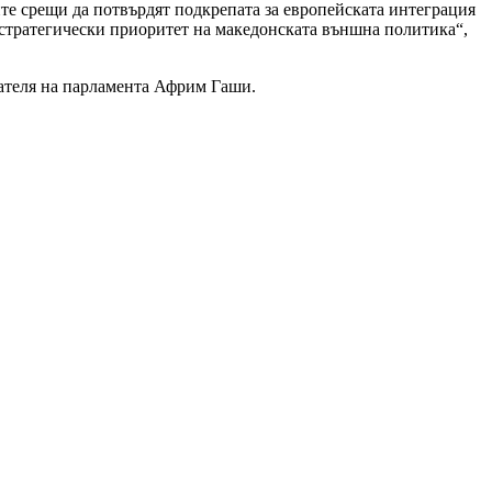
те срещи да потвърдят подкрепата за европейската интеграция
 стратегически приоритет на македонската външна политика“,
дателя на парламента Африм Гаши.