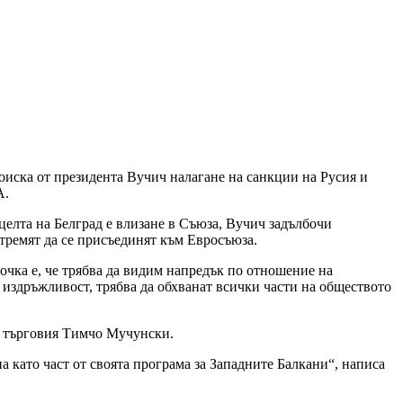
оиска от президента Вучич налагане на санкции на Русия и
A.
целта на Белград е влизане в Съюза, Вучич задълбочи
стремят да се присъединят към Евросъюза.
точка е, че трябва да видим напредък по отношение на
и издръжливост, трябва да обхванат всички части на обществото
а търговия Тимчо Мучунски.
 като част от своята програма за Западните Балкани“, написа