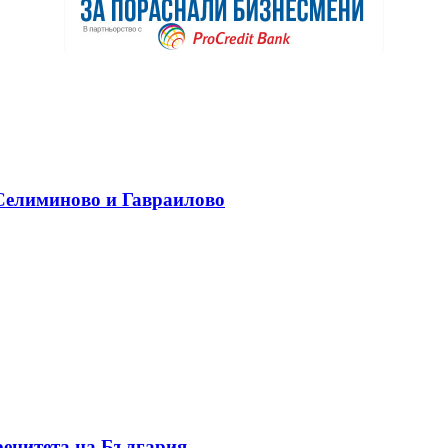
 Селиминово и Гавраилово
ренитета на България