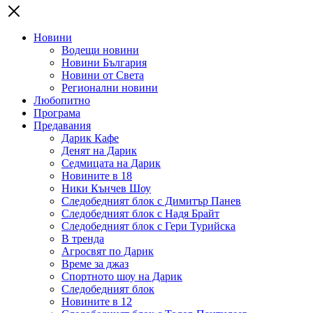
Новини
Водещи новини
Новини България
Новини от Света
Регионални новини
Любопитно
Програма
Предавания
Дарик Кафе
Денят на Дарик
Седмицата на Дарик
Новините в 18
Ники Кънчев Шоу
Следобедният блок с Димитър Панев
Следобедният блок с Надя Брайт
Следобедният блок с Гери Турийска
В тренда
Агросвят по Дарик
Време за джаз
Спортното шоу на Дарик
Следобедният блок
Новините в 12