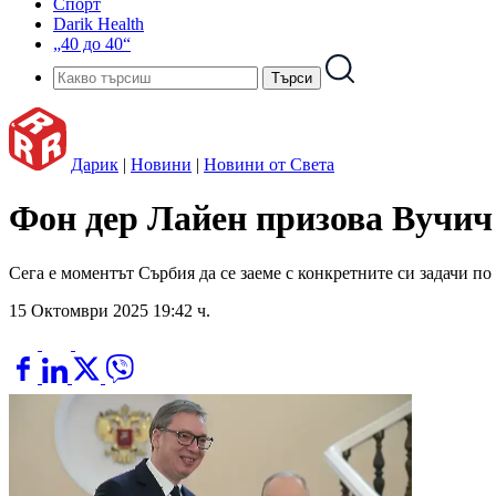
Спорт
Darik Health
„40 до 40“
Дарик
|
Новини
|
Новини от Света
Фон дер Лайен призова Вучич
Сега е моментът Сърбия да се заеме с конкретните си задачи п
15 Октомври 2025 19:42 ч.