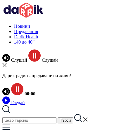
Новини
Предавания
Darik Health
„40 до 40“
Слушай
Слушай
Дарик радио - предаване на живо!
00:00
Гледай