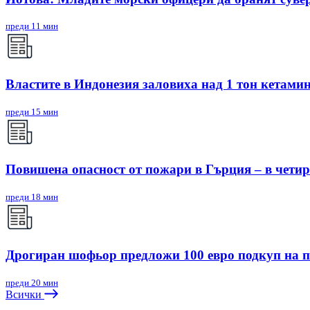
преди 11 мин
Властите в Индонезия заловиха над 1 тон кетамин
преди 15 мин
Повишена опасност от пожари в Гърция – в четири
преди 18 мин
Дрогиран шофьор предложи 100 евро подкуп на 
преди 20 мин
Всички