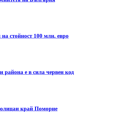
 на стойност 100 млн. евро
 района е в сила червен код
полицаи край Поморие