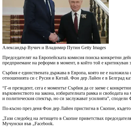
Александър Вучич и Владимир Путин
Getty Images
Председателят на Европейската комисия поиска конкретни дейс
предприемане на реформи в момент, в който той е критикуван
Сърбия е единствената държава в Европа, която не е наложила 
отношенията си с Русия и Китай. Фон дер Лайен e в Белград кат
“Г-н президент, сега е моментът Сърбия да се заеме с конкрет
върховенството на закона, избирателната рамка и свободата на 
и политическия спектър, но си заслужават усилията”, сподели 
По-късно през деня Фон дер Лайен пристигна в Скопие, къдет
„Тази следобед на летището в Скопие приветствах председателя
Мучунски във „Facebook.