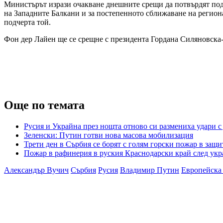
Министърът изрази очакване днешните срещи да потвърдят под
на Западните Балкани и за постепенното сближаване на регион
подчерта той.
Фон дер Лайен ще се срещне с президента Гордана Силяновск
Още по темата
Русия и Украйна през нощта отново си размениха удари с
Зеленски: Путин готви нова масова мобилизация
Трети ден в Сърбия се борят с голям горски пожар в защи
Пожар в рафинерия в руския Краснодарски край след укр
Александър Вучич
Сърбия
Русия
Владимир Путин
Европейска