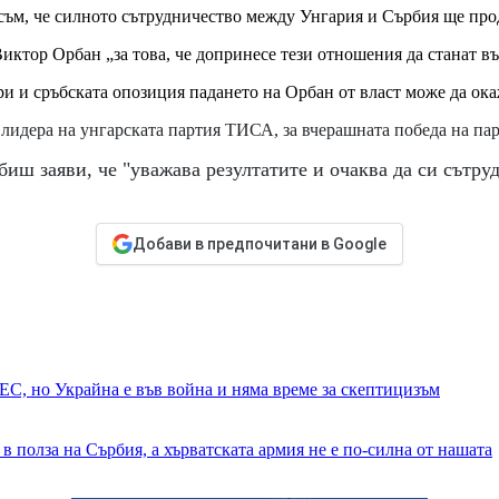
 съм, че силното сътрудничество между Унгария и Сърбия ще про
иктор Орбан „за това, че допринесе тези отношения да станат в
 и сръбската опозиция падането на Орбан от власт може да ока
лидера на унгарската партия ТИСА, за вчерашната победа на па
иш заяви, че "уважава резултатите и очаква да си сътру
Добави в предпочитани в Google
ЕС, но Украйна е във война и няма време за скептицизъм
 полза на Сърбия, а хърватската армия не е по-силна от нашата