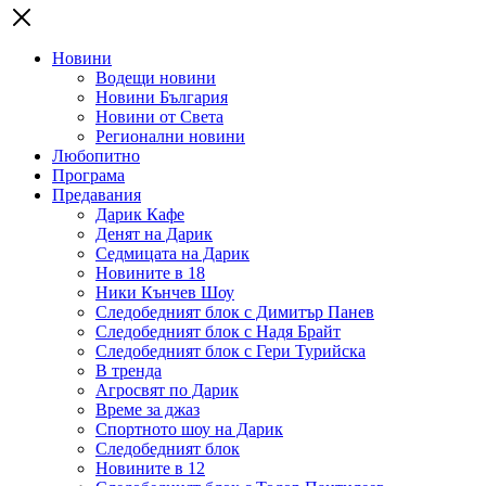
Новини
Водещи новини
Новини България
Новини от Света
Регионални новини
Любопитно
Програма
Предавания
Дарик Кафе
Денят на Дарик
Седмицата на Дарик
Новините в 18
Ники Кънчев Шоу
Следобедният блок с Димитър Панев
Следобедният блок с Надя Брайт
Следобедният блок с Гери Турийска
В тренда
Агросвят по Дарик
Време за джаз
Спортното шоу на Дарик
Следобедният блок
Новините в 12