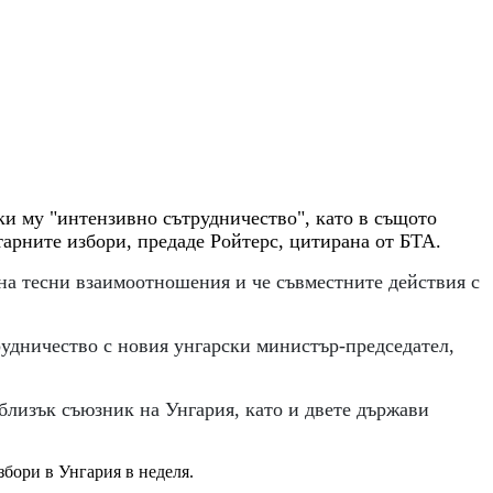
и му "интензивно сътрудничество", като в същото
арните избори, предаде Ройтерс, цитирана от БТА.
 на тесни взаимоотношения и че съвместните действия с
рудничество с новия унгарски министър-председател,
близък съюзник на Унгария, като и двете държави
збори в Унгария в неделя.