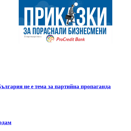
България не е тема за партийна пропаганда
ердам