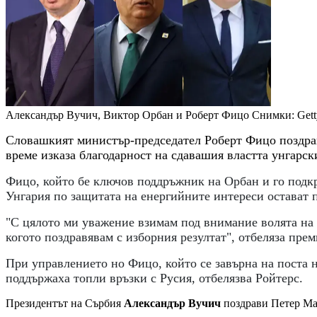
Александър Вучич, Виктор Орбан и Роберт Фицо
Снимки: Gett
Словашкият министър-председател Роберт Фицо поздрав
време изказа благодарност на сдавашия властта унгарс
Фицо, който бе ключов поддръжник на Орбан и го подкр
Унгария по защитата на енергийните интереси остават 
"С цялото ми уважение взимам под внимание волята на у
когото поздравявам с изборния резултат", отбеляза пре
При управлението но Фицо, който се завърна на поста н
поддържаха топли връзки с Русия, отбелязва Ройтерс.
Президентът на Сърбия
Александър Вучич
поздрави Петер Мад