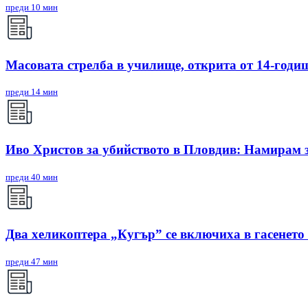
преди 10 мин
Масовата стрелба в училище, открита от 14-годиш
преди 14 мин
Иво Христов за убийството в Пловдив: Намирам з
преди 40 мин
Два хеликоптера „Кугър” се включиха в гасенето
преди 47 мин