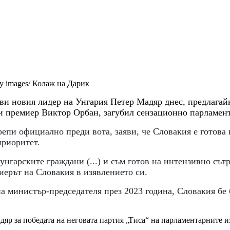
y images/ Колаж на Дарик
и новия лидер на Унгария Петер Мадяр днес, предлагайк
ки премиер Виктор Орбан, загубил сензационно парламент
епи официално преди вота, заяви, че Словакия е готова
приоритет.
нгарските граждани (...) и съм готов на интензивно сът
миерът на Словакия в изявлението си.
а министър-председателя през 2023 година, Словакия бе 
яр за победата на неговата партия „Тиса“ на парламентарните и