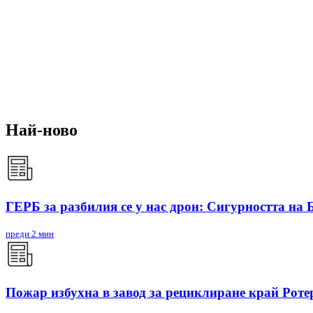
Най-ново
ГЕРБ за разбилия се у нас дрон: Сигурността на 
преди 2 мин
Пожар избухна в завод за рециклиране край Рот