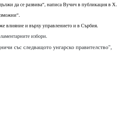
дължи да се развива“, написа Вучич в публикация в X.
ъзможни“.
же влияние и върху управлението и в Сърбия.
рламентарните избори.
дничи със следващото унгарско правителство",