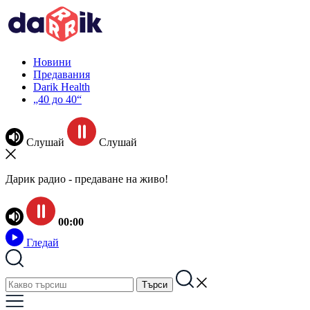
Новини
Предавания
Darik Health
„40 до 40“
Слушай
Слушай
Дарик радио - предаване на живо!
00:00
Гледай