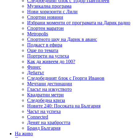
Следобедният блок с Тодор Пантилеев
Музикална програма
Нови хоризонти с Лили
Спортни новини
Избрани моменти от програмата на Дарик радио
Спортен маратон
Metropolis
Спортното шоу на Дарик в аванс
Подкаст в ефира
Още по темата
Портрети на успеха
Как да живеем до 100?
Финес
Дебатът
Следобедният блок с Георги Иванов
Мечтани дестинации
Гласът на изкуството
Квадратни метри
Следобедна криза
Новите 240: Посоката на България
Часът на успеха
Connected
Денят на храбростта
Бранд България
На живо