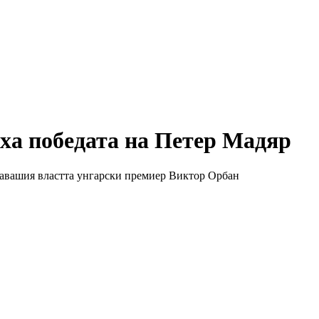
ха победата на Петер Мадяр
давашия властта унгарски премиер Виктор Орбан