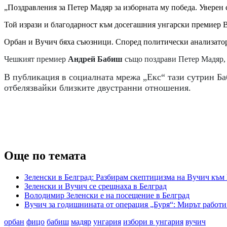
„Поздравления за Петер Мадяр за изборната му победа. Уверен
Той изрази и благодарност към досегашния унгарски премиер В
Орбан и Вучич бяха съюзници. Според политически анализатори
Чешкият премиер
Андрей Бабиш
също поздрави Петер Мадяр, 
В публикация в социалната мрежа „Екс“ тази сутрин Баб
отбелязвайки близките двустранни отношения.
Още по темата
Зеленски в Белград: Разбирам скептицизма на Вучич към 
Зеленски и Вучич се срещнаха в Белград
Володимир Зеленски е на посещение в Белград
Вучич за годишнината от операция „Буря“: Мирът работи в
орбан
фицо
бабиш
мадяр
унгария
избори в унгария
вучич