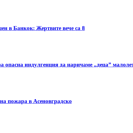
ен в Банкок: Жертвите вече са 8
а опасна индулгенция да наричаме „деца” малоле
 на пожара в Асеновградско