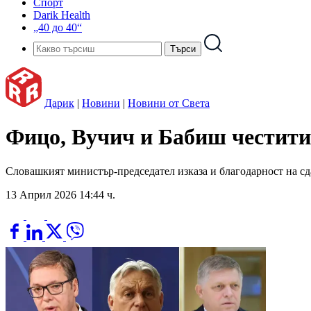
Спорт
Darik Health
„40 до 40“
Дарик
|
Новини
|
Новини от Света
Фицо, Вучич и Бабиш честити
Словашкият министър-председател изказа и благодарност на с
13 Април 2026 14:44 ч.