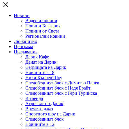
Новини
Водещи новини
Новини България
Новини от Света
Регионални новини
Любопитно
Програма
Предавания
Дарик Кафе
Денят на Дарик
Седмицата на Дарик
Новините в 18
Ники Кънчев Шоу
Следобедният блок с Димитър Панев
Следобедният блок с Надя Брайт
Следобедният блок с Гери Турийска
В тренда
Агросвят по Дарик
Време за джаз
Спортното шоу на Дарик
Следобедният блок
Новините в 12