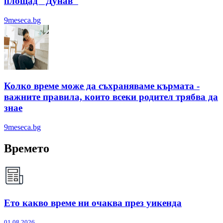
площад "Дунав"
9meseca.bg
Колко време може да съхраняваме кърмата -
важните правила, които всеки родител трябва да
знае
9meseca.bg
Времето
Ето какво време ни очаква през уикенда
01.08.2026