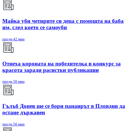
Майка уби четирите си деца с помощта на баба
им, след което се самоуби
преди 42 мин
Отнеха короната на победителка в конкурс за
красота заради расистки публикации
преди 50 мин
Гълъб Донев ще се бори панаирът в Пловдив да
остане държавен
преди 56 мин