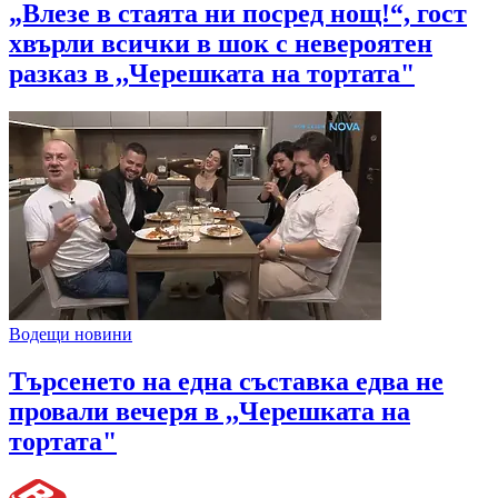
„Влезе в стаята ни посред нощ!“, гост
хвърли всички в шок с невероятен
разказ в ,,Черешката на тортата"
Водещи новини
Търсенето на една съставка едва не
провали вечеря в ,,Черешката на
тортата"