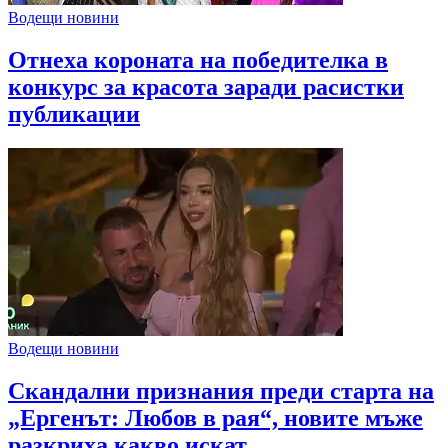
Водещи новини
Отнеха короната на победителка в
конкурс за красота заради расистки
публикации
Водещи новини
Скандални признания преди старта на
„Ергенът: Любов в рая“, новите мъже
разкриха какво искат