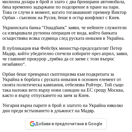
милиона долара в брой и злато с два бронирани автомобила,
бяха временно задържани по подозрение в пране на пари.
Това се случи в момент, когато тогавашният премиер Виктор
Орбан - съюзник на Русия, беше в остър конфликт с Киев.
Украинската банка "Ошадбанк" заяви, че нейните служители
са извършвали рутинна операция от вида, който банката
осъществява всяка седмица след руската инвазия в Украйна.
В публикация във Фейсбук министър-председателят Петер
Мадяр, който убедително спечели изборите през април, заяви,
че главният прокурор „трябва да се заеме с този въпрос
незабавно“.
Орбан беше превърнал скептицизма към подкрепата за
Украйна в борбата с руската инвазия в основен елемент от
своята политическа кампания, отбелязва Ройтерс. Той също
така наложи вето върху нови санкции на ЕС срещу Москва,
както и върху отпускането на заем за Киев.
Унгария върна парите в брой и златото на Украйна няколко
дни преди встъпването в длъжност на Мадяр.
Добави в предпочитани в Google