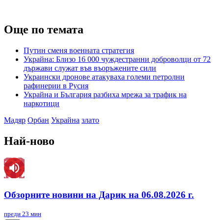
Още по темата
Путин сменя военната стратегия
Украйна: Близо 16 000 чуждестранни доброволци от 72
държави служат във въоръжените сили
Украински дронове атакуваха големи петролни
рафинерии в Русия
Украйна и България разбиха мрежа за трафик на
наркотици
Мадяр
Орбан
Украйна
злато
Най-ново
Обзорните новини на Дарик на 06.08.2026 г.
преди 23 мин