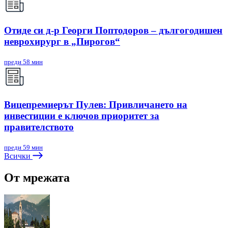
Отиде си д-р Георги Поптодоров – дългогодишен
неврохирург в „Пирогов“
преди 58 мин
Вицепремиерът Пулев: Привличането на
инвестиции е ключов приоритет за
правителството
преди 59 мин
Всички
От мрежата