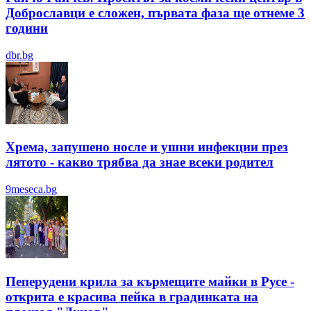
Доброславци е сложен, първата фаза ще отнеме 3
години
dbr.bg
Хрема, запушено носле и ушни инфекции през
лятотo - какво трябва да знае всеки родител
9meseca.bg
Пеперудени крила за кърмещите майки в Русе -
открита е красива пейка в градинката на