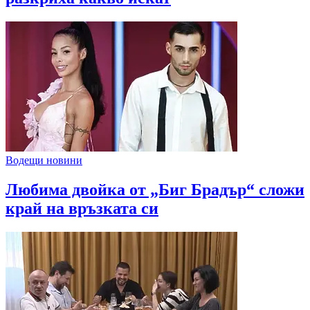
Водещи новини
Любима двойка от „Биг Брадър“ сложи
край на връзката си