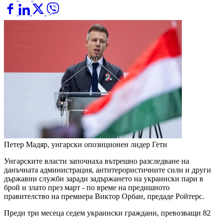
Петер Мадяр, унгарски опозиционен лидер
Гети
Унгарските власти започнаха вътрешно разследване на
данъчната администрация, антитерористичните сили и други
държавни служби заради задържането на украински пари в
брой и злато през март - по време на предишното
правителство на премиера Виктор Орбан, предаде Ройтерс.
Преди три месеца седем украински граждани, превозващи 82