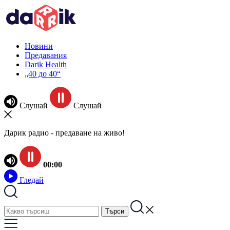
Новини
Предавания
Darik Health
„40 до 40“
Слушай
Слушай
Дарик радио - предаване на живо!
00:00
Гледай