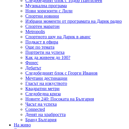
Следобедният блок с Тодор Пантилеев
Музикална програма
Нови хоризонти с Лили
Спортни новини
Избрани моменти от програмата на Дарик радио
Спортен маратон
Metropolis
Спортното шоу на Дарик в аванс
Подкаст в ефира
Още по темата
Портрети на успеха
Как да живеем до 100?
Финес
Дебатът
Следобедният блок с Георги Иванов
Мечтани дестинации
Гласът на изкуството
Квадратни метри
Следобедна криза
Новите 240: Посоката на България
Часът на успеха
Connected
Денят на храбростта
Бранд България
На живо