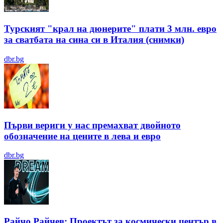
Турският "крал на дюнерите" плати 3 млн. евро
за сватбата на сина си в Италия (снимки)
dbr.bg
Първи вериги у нас премахват двойното
обозначение на цените в лева и евро
dbr.bg
Райчо Райчев: Проектът за космически център в