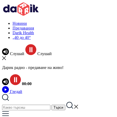
Новини
Предавания
Darik Health
„40 до 40“
Слушай
Слушай
Дарик радио - предаване на живо!
00:00
Гледай