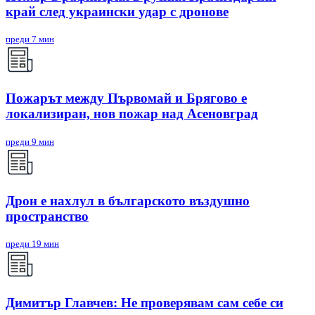
край след украински удар с дронове
преди 7 мин
Пожарът между Първомай и Брягово е
локализиран, нов пожар над Асеновград
преди 9 мин
Дрон е нахлул в българското въздушно
пространство
преди 19 мин
Димитър Главчев: Не проверявам сам себе си