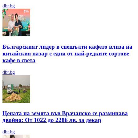
dbr.bg
Българският лидер в спешълти кафето влиза на
китайския пазар с едни от най-редките сортове
кафе в света
dbr.bg
Цената на земята във Врачанско се разминава
двойно: От 1022 до 2286 лв. за декар
dbr.bg