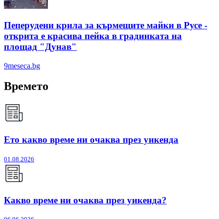
Пеперудени крила за кърмещите майки в Русе -
открита е красива пейка в градинката на
площад "Дунав"
9meseca.bg
Времето
Ето какво време ни очаква през уикенда
01.08.2026
Какво време ни очаква през уикенда?