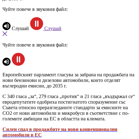
Чуйте повече в звуковия файл:
Слушай
Слушай
Чуйте повече в звуковия файл:
Европейският парламент гласува за забрана на продажбата на
нови бензинови и дизелови автомобили, които отделят
въглеродни емисии, до 2035 г.
С 340 гласа „за“, 279 гласа „против“ и 21 гласа „въздържал се“
евродепутатите одобриха постигнатото споразумение със
Съвета относно преразгледаните стандарти за емисиите на
CO2 от нови автомобили и микробуси в съответствие с по-
големите амбиции на ЕС в областта на климата.
Силен спад в продажбите на нови конвенционални
автомобили в ЕС