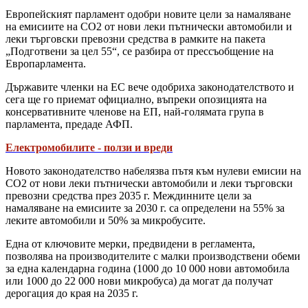
Европейският парламент одобри новите цели за намаляване
на емисиите на CO2 от нови леки пътнически автомобили и
леки търговски превозни средства в рамките на пакета
„Подготвени за цел 55“, се разбира от прессъобщение на
Европарламента.
Държавите членки на ЕС вече одобриха законодателството и
сега ще го приемат официално, въпреки опозицията на
консервативните членове на ЕП, най-голямата група в
парламента, предаде АФП.
Електромобилите - ползи и вреди
Новото законодателство набелязва пътя към нулеви емисии на
CO2 от нови леки пътнически автомобили и леки търговски
превозни средства през 2035 г. Междинните цели за
намаляване на емисиите за 2030 г. са определени на 55% за
леките автомобили и 50% за микробусите.
Една от ключовите мерки, предвидени в регламента,
позволява на производителите с малки производствени обеми
за една календарна година (1000 до 10 000 нови автомобила
или 1000 до 22 000 нови микробуса) да могат да получат
дерогация до края на 2035 г.