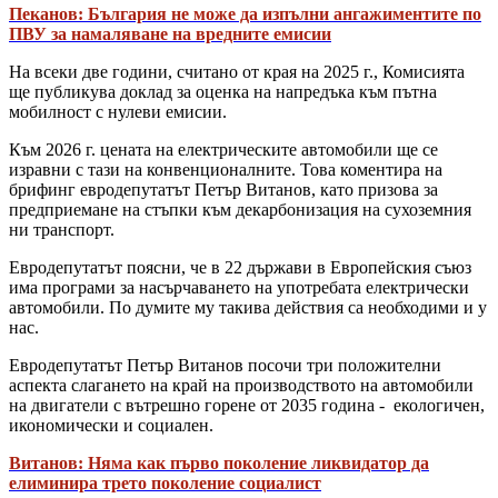
Пеканов: България не може да изпълни ангажиментите по
ПВУ за намаляване на вредните емисии
На всеки две години, считано от края на 2025 г., Комисията
ще публикува доклад за оценка на напредъка към пътна
мобилност с нулеви емисии.
Към 2026 г. цената на електрическите автомобили ще се
изравни с тази на конвенционалните. Това коментира на
брифинг евродепутатът Петър Витанов, като призова за
предприемане на стъпки към декарбонизация на сухоземния
ни транспорт.
Евродепутатът поясни, че в 22 държави в Европейския съюз
има програми за насърчаването на употребата електрически
автомобили. По думите му такива действия са необходими и у
нас.
Евродепутатът Петър Витанов посочи три положителни
аспекта слагането на край на производството на автомобили
на двигатели с вътрешно горене от 2035 година - екологичен,
икономически и социален.
Витанов: Няма как първо поколение ликвидатор да
елиминира трето поколение социалист