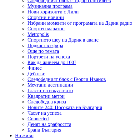
Следобедният блок с Тодор Пантилеев
Музикална програма
Нови хоризонти с Лили
Спортни новини
Избрани моменти от програмата на Дарик радио
Спортен маратон
Metropolis
Спортното шоу на Дарик в аванс
Подкаст в ефира
Още по темата
Портрети на успеха
Как да живеем до 100?
Финес
Дебатът
Следобедният блок с Георги Иванов
Мечтани дестинации
Гласът на изкуството
Квадратни метри
Следобедна криза
Новите 240: Посоката на България
Часът на успеха
Connected
Денят на храбростта
Бранд България
На живо