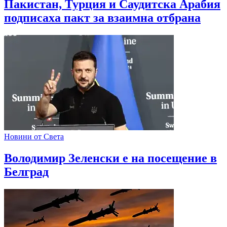
Пакистан, Турция и Саудитска Арабия
подписаха пакт за взаимна отбрана
Новини от Света
Володимир Зеленски е на посещение в
Белград