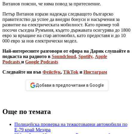
Витанов поясни, че няма повод за притеснение.
Петър Витанов изрази надежда следващото българско
правителство да успее да внедри бонуси и насърчения за
развитие на електрическата мобилност. Като пример той
посочи съседна Румъния, където държавата осигурява до 1800
евро за връщане на стар автомобил, като предоставя и до 10
000 евро за нов електрически модел.
Най-интересните разговори от ефира на Дарик слушайте в
подкаста на радиото в
Soundcloud
,
Spotify
,
Apple
Podcasts
и
Google Podcasts
Следвайте ни във
Фейсбук
,
TikTok
и
Инстаграм
Добави в предпочитани в Google
Още по темата
Полицейска проверка на тежкотоварни автомобили по
Е-79 край Мездра