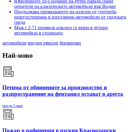
Юбилейното 10-о издание на Ретро парада събра
ценители на класическите автомобили във Видин
Продължава премахването на излезли от употреба,
нерегистрирани и изоставени автомобили от градската
среда
Мъж с 2,71 промила алкохол се вряза в четири
автомобила в столицата
автомобили
вредни емисии
бензинови
Най-ново
Петима от обвинените за производство и
разпространение на фентанил остават в ареста
преди 5 мин
Пожар в рафинерия в руския Краснодарски