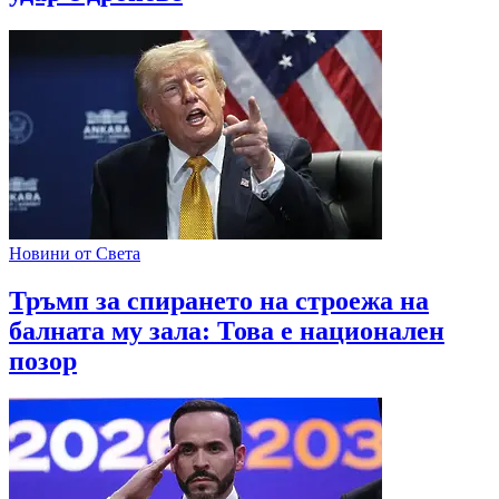
Новини от Света
Тръмп за спирането на строежа на
балната му зала: Това е национален
позор