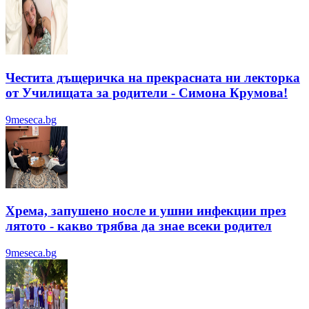
Честита дъщеричка на прекрасната ни лекторка
от Училищата за родители - Симона Крумова!
9meseca.bg
Хрема, запушено носле и ушни инфекции през
лятотo - какво трябва да знае всеки родител
9meseca.bg