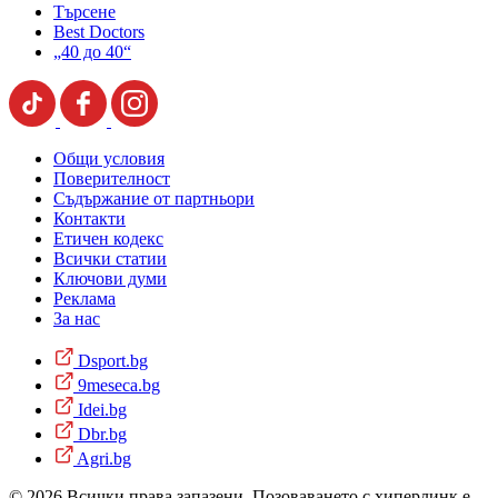
Търсене
Best Doctors
„40 до 40“
Общи условия
Поверителност
Съдържание от партньори
Контакти
Етичен кодекс
Всички статии
Ключови думи
Реклама
За нас
Dsport.bg
9meseca.bg
Idei.bg
Dbr.bg
Agri.bg
© 2026 Всички права запазени. Позоваването с хиперлинк е