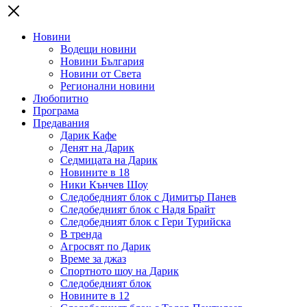
Новини
Водещи новини
Новини България
Новини от Света
Регионални новини
Любопитно
Програма
Предавания
Дарик Кафе
Денят на Дарик
Седмицата на Дарик
Новините в 18
Ники Кънчев Шоу
Следобедният блок с Димитър Панев
Следобедният блок с Надя Брайт
Следобедният блок с Гери Турийска
В тренда
Агросвят по Дарик
Време за джаз
Спортното шоу на Дарик
Следобедният блок
Новините в 12