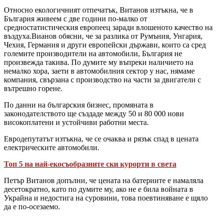
Относно екологичният отпечатък, Витанов изтъкна, че в
България живеем с две години по-малко от
средностатистическия европеец заради влошеното качество на
въздуха.Вианов обясни, че за разлика от Румъния, Унгария,
Чехия, Германия и други европейски държави, които са сред
големите производители на автомобили, България не
произвежда такива. По думите му въпреки наличието на
немалко хора, заети в автомобилния сектор у нас, нямаме
компания, свързана с производство на части за двигатели с
вътрешно горене.
По данни на българския бизнес, промяната в
законодателството ще създаде между 50 и 80 000 нови
високоплатени и устойчиви работни места.
Евродепутатът изтъкна, че се очаква и рязък спад в цената
електрическите автомобили.
Топ 5 на най-екосъобразните ски курорти в света
Петър Витанов допълни, че цената на батериите е намаляла
десетократно, като по думите му, ако не е била войната в
Украйна и недостига на суровини, това поевтиняване е щяло
да е по-осезаемо.