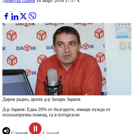
Димитър Панев
18 Март 2016 17:17 ч.
Дарик радио, архив
д-р Захари Зарков
Д-р Зарков: Едва 20% от българите, имащи нужда от
психиатрична помощ, са я потърсили
Слушай
Слушай