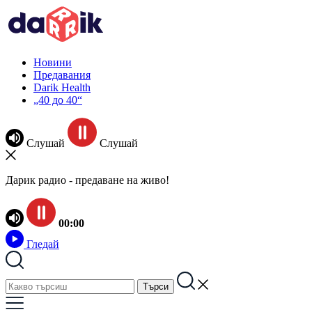
Новини
Предавания
Darik Health
„40 до 40“
Слушай
Слушай
Дарик радио - предаване на живо!
00:00
Гледай