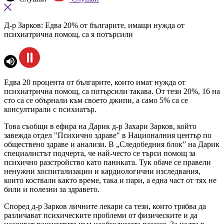
Д-р Зарков: Едва 20% от българите, имащи нужда от
психиатрична помощ, са я потърсили
Едва 20 процента от българите, които имат нужда от
психиатрична помощ, са потърсили такава. От тези 20%, 16 на
сто са се обърнали към своето джипи, а само 5% са се
консултирали с психиатър.
Това съобщи в ефира на Дарик д-р Захари Зарков, който
завежда отдел "Психично здраве" в Националния център по
обществено здраве и анализи. В „Следобедния блок” на Дарик
специалистът подчерта, че най-често се търси помощ за
психично разстройство като паниката. Тук обаче се правели
ненужни хоспитализации и кардиологични изследвания,
които коствали както време, така и пари, а една част от тях не
били и полезни за здравето.
Според д-р Зарков личните лекари са тези, които трябва да
различават психическите проблеми от физическите и да