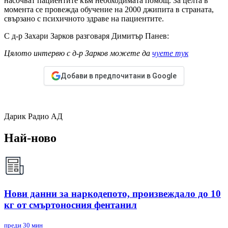
насочват пациентите към необходимата помощ. За целта в
момента се провежда обучение на 2000 джипита в страната,
свързано с психичното здраве на пациентите.
С д-р Захари Зарков разговаря Димитър Панев:
Цялото интервю с д-р Зарков можете да
чуете тук
Добави в предпочитани в Google
Дарик Радио АД
Най-ново
Нови данни за наркодепото, произвеждало до 10
кг от смъртоносния фентанил
преди 30 мин