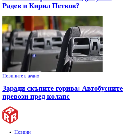
Радев и Кирил Петков?
Новините в аудио
Заради скъпите горива: Автобусните
превози пред колапс
Новини