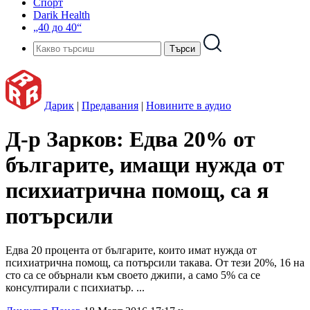
Спорт
Darik Health
„40 до 40“
Дарик
|
Предавания
|
Новините в аудио
Д-р Зарков: Едва 20% от
българите, имащи нужда от
психиатрична помощ, са я
потърсили
Едва 20 процента от българите, които имат нужда от
психиатрична помощ, са потърсили такава. От тези 20%, 16 на
сто са се обърнали към своето джипи, а само 5% са се
консултирали с психиатър. ...