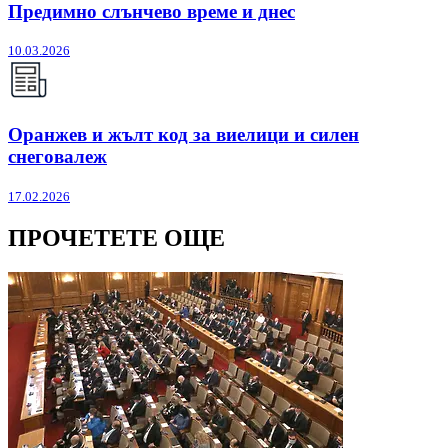
Предимно слънчево време и днес
10.03.2026
Оранжев и жълт код за виелици и силен
снеговалеж
17.02.2026
ПРОЧЕТЕТЕ ОЩЕ