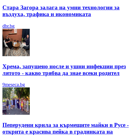
Стара Загора залага на умни технологии за
въздуха, трафика и икономиката
dbr.bg
Хрема, запушено носле и ушни инфекции през
лятотo - какво трябва да знае всеки родител
9meseca.bg
Пеперудени крила за кърмещите майки в Русе -
открита е красива пейка в градинката на