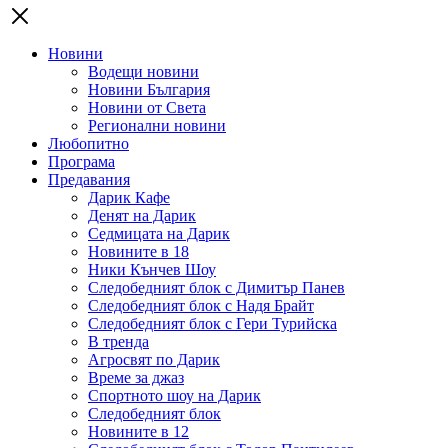
Новини
Водещи новини
Новини България
Новини от Света
Регионални новини
Любопитно
Програма
Предавания
Дарик Кафе
Денят на Дарик
Седмицата на Дарик
Новините в 18
Ники Кънчев Шоу
Следобедният блок с Димитър Панев
Следобедният блок с Надя Брайт
Следобедният блок с Гери Турийска
В тренда
Агросвят по Дарик
Време за джаз
Спортното шоу на Дарик
Следобедният блок
Новините в 12