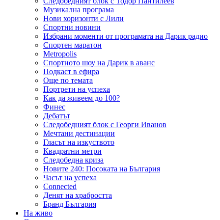
Следобедният блок с Тодор Пантилеев
Музикална програма
Нови хоризонти с Лили
Спортни новини
Избрани моменти от програмата на Дарик радио
Спортен маратон
Metropolis
Спортното шоу на Дарик в аванс
Подкаст в ефира
Още по темата
Портрети на успеха
Как да живеем до 100?
Финес
Дебатът
Следобедният блок с Георги Иванов
Мечтани дестинации
Гласът на изкуството
Квадратни метри
Следобедна криза
Новите 240: Посоката на България
Часът на успеха
Connected
Денят на храбростта
Бранд България
На живо