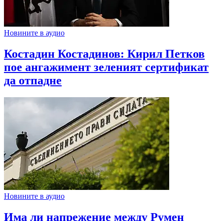
Новините в аудио
Костадин Костадинов: Кирил Петков
пое ангажимент зеленият сертификат
да отпадне
Новините в аудио
Има ли напрежение между Румен