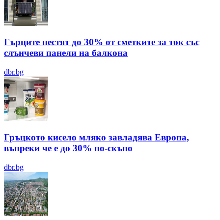
Гърците пестят до 30% от сметките за ток със
слънчеви панели на балкона
dbr.bg
Гръцкото кисело мляко завладява Европа,
въпреки че е до 30% по-скъпо
dbr.bg