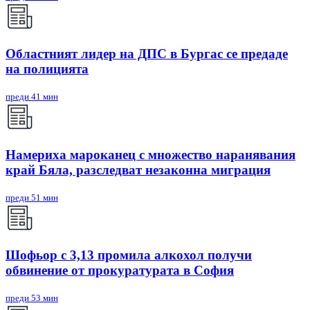
Областният лидер на ДПС в Бургас се предаде
на полицията
преди 41 мин
Намериха мароканец с множество наранявания
край Бяла, разследват незаконна миграция
преди 51 мин
Шофьор с 3,13 промила алкохол получи
обвинение от прокуратурата в София
преди 53 мин