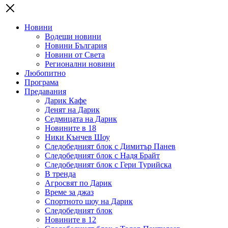
Новини
Водещи новини
Новини България
Новини от Света
Регионални новини
Любопитно
Програма
Предавания
Дарик Кафе
Денят на Дарик
Седмицата на Дарик
Новините в 18
Ники Кънчев Шоу
Следобедният блок с Димитър Панев
Следобедният блок с Надя Брайт
Следобедният блок с Гери Турийска
В тренда
Агросвят по Дарик
Време за джаз
Спортното шоу на Дарик
Следобедният блок
Новините в 12