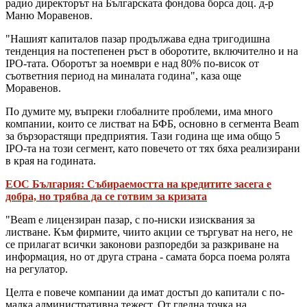
радио директорът на Българската фондова борса доц. д-р
Маню Моравенов.
"Нашият капиталов пазар продължава една тригодишна
тенденция на постепенен ръст в оборотите, включително и на
IPO-тата. Оборотът за ноември е над 80% по-висок от
съответния период на миналата година", каза още
Моравенов.
По думите му, въпреки глобалните проблеми, има много
компании, които се листват на БФБ, основно в сегмента Beam
за бързорастящи предприятия. Тази година ще има общо 5
IPO-та на този сегмент, като повечето от тях бяха реализирани
в края на годината.
ЕОС България: Събираемостта на кредитите засега е
добра, но трябва да се готвим за кризата
"Beam е лицензиран пазар, с по-ниски изисквания за
листване. Към фирмите, чиито акции се търгуват на него, не
се прилагат всички законови разпоредби за разкриване на
информация, но от друга страна - самата борса поема ролята
на регулатор.
Целта е повече компании да имат достъп до капитали с по-
малка административна тежест. От гледна точка на