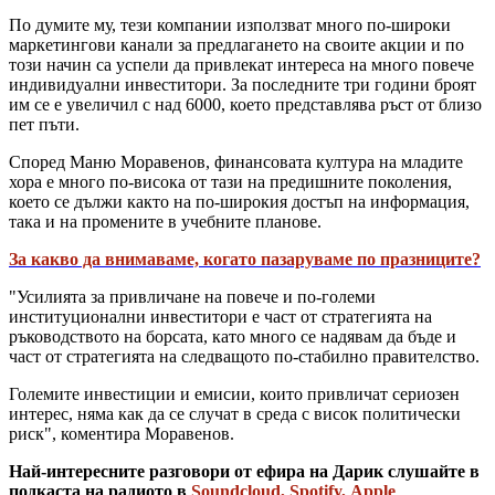
По думите му, тези компании използват много по-широки
маркетингови канали за предлагането на своите акции и по
този начин са успели да привлекат интереса на много повече
индивидуални инвеститори. За последните три години броят
им се е увеличил с над 6000, което представлява ръст от близо
пет пъти.
Според Маню Моравенов, финансовата култура на младите
хора е много по-висока от тази на предишните поколения,
което се дължи както на по-широкия достъп на информация,
така и на промените в учебните планове.
За какво да внимаваме, когато пазаруваме по празниците?
"Усилията за привличане на повече и по-големи
институционални инвеститори е част от стратегията на
ръководството на борсата, като много се надявам да бъде и
част от стратегията на следващото по-стабилно правителство.
Големите инвестиции и емисии, които привличат сериозен
интерес, няма как да се случат в среда с висок политически
риск", коментира Моравенов.
Най-интересните разговори от ефира на Дарик слушайте в
подкаста на радиото в
Soundcloud
,
Spotify
,
Apple