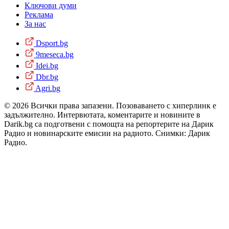
Ключови думи
Реклама
За нас
Dsport.bg
9meseca.bg
Idei.bg
Dbr.bg
Agri.bg
© 2026 Всички права запазени. Позоваването с хиперлинк е
задължително. Интервютата, коментарите и новините в
Darik.bg са подготвени с помощта на репортерите на Дарик
Радио и новинарските емисии на радиото. Снимки: Дарик
Радио.