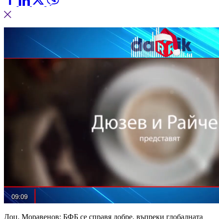
Доц. Моравенов: БФБ се справя добре, въпреки глобалната