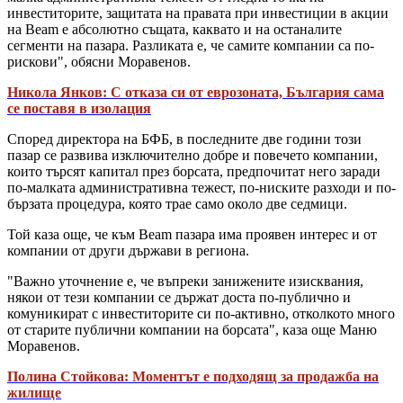
инвеститорите, защитата на правата при инвестиции в акции
на Beam е абсолютно същата, каквато и на останалите
сегменти на пазара. Разликата е, че самите компании са по-
рискови", обясни Моравенов.
Никола Янков: С отказа си от еврозоната, България сама
се поставя в изолация
Според директора на БФБ, в последните две години този
пазар се развива изключително добре и повечето компании,
които търсят капитал през борсата, предпочитат него заради
по-малката административна тежест, по-ниските разходи и по-
бързата процедура, която трае само около две седмици.
Той каза още, че към Beam пазара има проявен интерес и от
компании от други държави в региона.
"Важно уточнение е, че въпреки занижените изисквания,
някои от тези компании се държат доста по-публично и
комуникират с инвеститорите си по-активно, отколкото много
от старите публични компании на борсата", каза още Маню
Моравенов.
Полина Стойкова: Моментът е подходящ за продажба на
жилище