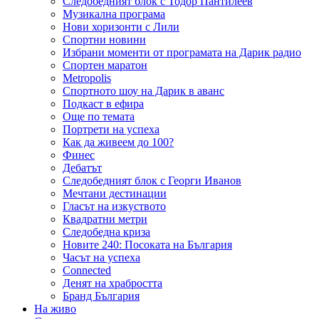
Следобедният блок с Тодор Пантилеев
Музикална програма
Нови хоризонти с Лили
Спортни новини
Избрани моменти от програмата на Дарик радио
Спортен маратон
Metropolis
Спортното шоу на Дарик в аванс
Подкаст в ефира
Още по темата
Портрети на успеха
Как да живеем до 100?
Финес
Дебатът
Следобедният блок с Георги Иванов
Мечтани дестинации
Гласът на изкуството
Квадратни метри
Следобедна криза
Новите 240: Посоката на България
Часът на успеха
Connected
Денят на храбростта
Бранд България
На живо