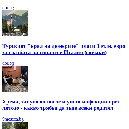
dbr.bg
Турският "крал на дюнерите" плати 3 млн. евро
за сватбата на сина си в Италия (снимки)
dbr.bg
Хрема, запушено носле и ушни инфекции през
лятотo - какво трябва да знае всеки родител
9meseca.bg