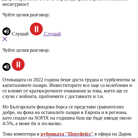
несигурност
Чуйте целия разговор:
Слушай
Слушай
Чуйте целия разговор:
Отиващата си 2022 година беше доста трудна и турбулентна за
капиталовите пазари. Инвеститорите все още са колебливи и
се влияят от краткосрочните очаквания за това, което ще се
случи с войната, проблемите с доставките и т.н.
Но Българската фондова борса се представи сравнително
добре, на фона на останалите пазари в Европа и в региона,
като спадът на SOFIX на годишна база ще бъде някъде около
4-5%, а може би и по-малко.
Това коментира в
рубриката "Портфейл"
в ефира на Дарик