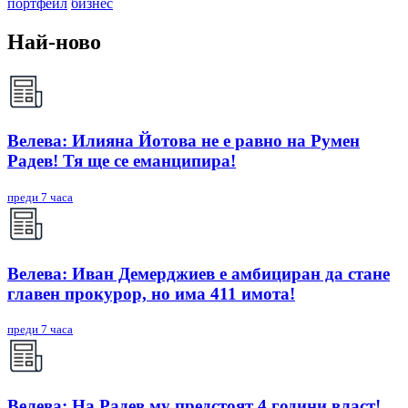
портфейл
бизнес
Най-ново
Велева: Илияна Йотова не е равно на Румен
Радев! Тя ще се еманципира!
преди 7 часа
Велева: Иван Демерджиев е амбициран да стане
главен прокурор, но има 411 имота!
преди 7 часа
Велева: На Радев му предстоят 4 години власт!