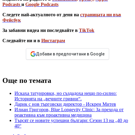
Podcasts
и
Google Podcasts
Следете най-актуалното от деня на
страницата ни във
Фейсбук
За забавни видеа ни последвайте в
TikTok
Следвайте ни и в
Инстаграм
Добави в предпочитани в Google
Още по темата
Искаха татуировки, но създадоха нещо по-силно:
Историята на „вечните гривни“.
Дарик с нов търговски директор - Искрен Митев
Илиан Григоров, Blue Longevity Clinic: За прехода от
реактивна към проактивна медицина
Търсят се новите успешни българи: Сезон 13 на „40 до
40“