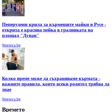
Пеперудени крила за кърмещите майки в Русе -
открита е красива пейка в градинката на
площад "Дунав"
9meseca.bg
Колко време може да съхраняваме кърмата -
важните правила, които всеки родител трябва да
знае
9meseca.bg
Времето