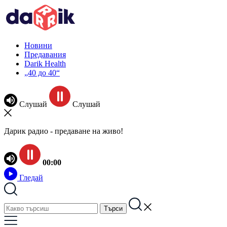
Новини
Предавания
Darik Health
„40 до 40“
Слушай
Слушай
Дарик радио - предаване на живо!
00:00
Гледай