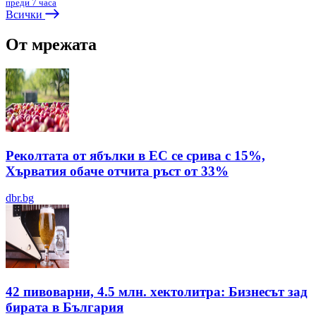
преди 7 часа
Всички
От мрежата
Реколтата от ябълки в ЕС се срива с 15%,
Хърватия обаче отчита ръст от 33%
dbr.bg
42 пивоварни, 4.5 млн. хектолитра: Бизнесът зад
бирата в България