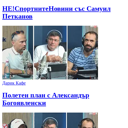
НЕ!СпортнитеНовини със Самуил
Петканов
Дарик Кафе
Полетен план с Александър
Богоявленски