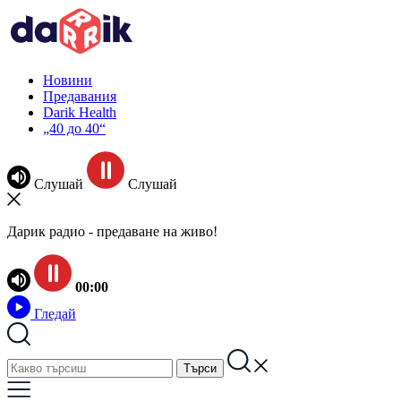
Новини
Предавания
Darik Health
„40 до 40“
Слушай
Слушай
Дарик радио - предаване на живо!
00:00
Гледай