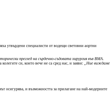
 бяха утвърдени специалисти от водещи световни аортни
торически преглед на сърдечно-съдовата хирургия във ВМА.
колегите си, които вече не са сред нас, и заяви:
„Ние виждаме
мът осигурява, и възможността за прилагане на най-модерните