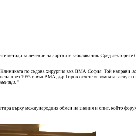
те методи за лечение на аортните заболявания. Сред лекторите
а Клиниката по съдова хирургия във ВМА-София. Той направи
ис
на през 1955 г. във ВМА, д-р Гиров отчете огромната заслуга на 
твеници.“
ентира върху международния обмен на знания и опит, който фору