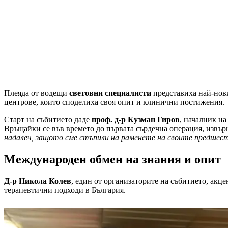
Плеяда от водещи
световни специалисти
представиха най-нови
центрове, които споделиха своя опит и клинични постижения.
Старт на събитието даде
проф. д-р Кузман Гиров
, началник н
Връщайки се във времето до първата сърдечна операция, извърше
надалеч, защото сме стъпили на раменете на своите предшес
Международен обмен на знания и опит
Д-р Никола Колев
, един от организаторите на събитието, акц
терапевтични подходи в България.