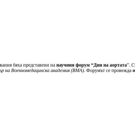
явания бяха представени на
научния форум “Дни на аортата
”. 
ър на Военномедицинска академия (ВМА)
. Форумът се провежда
о