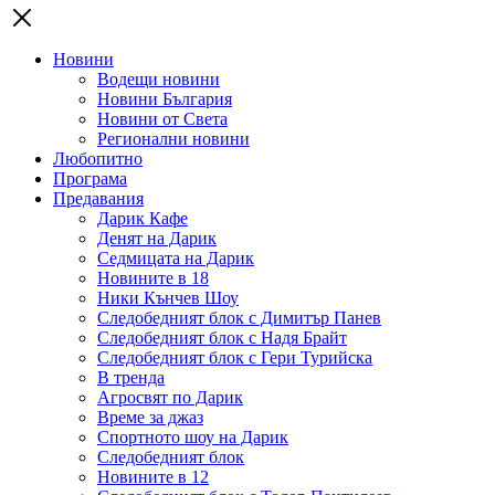
Новини
Водещи новини
Новини България
Новини от Света
Регионални новини
Любопитно
Програма
Предавания
Дарик Кафе
Денят на Дарик
Седмицата на Дарик
Новините в 18
Ники Кънчев Шоу
Следобедният блок с Димитър Панев
Следобедният блок с Надя Брайт
Следобедният блок с Гери Турийска
В тренда
Агросвят по Дарик
Време за джаз
Спортното шоу на Дарик
Следобедният блок
Новините в 12