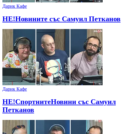
Дарик Кафе
НЕ!Новините със Самуил Петканов
Дарик Кафе
НЕ!СпортнитеНовини със Самуил
Петканов