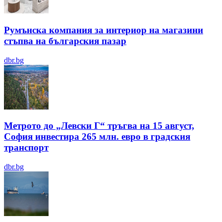
Румънска компания за интериор на магазини
стъпва на българския пазар
dbr.bg
Метрото до „Левски Г“ тръгва на 15 август,
София инвестира 265 млн. евро в градския
транспорт
dbr.bg