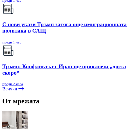
преди 1 час
С нови укази Тръмп затяга още имиграционната
политика в САЩ
преди 1 час
Тръмп: Конфликтът с Иран ще приключи „доста
скоро“
преди 2 часа
Всички
От мрежата