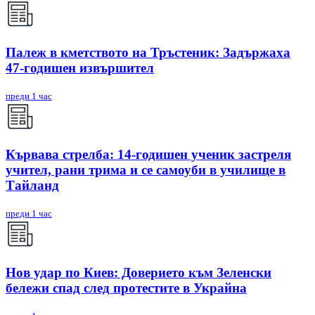
Палеж в кметството на Тръстеник: Задържаха
47-годишен извършител
преди 1 час
Кървава стрелба: 14-годишен ученик застреля
учител, рани трима и се самоуби в училище в
Тайланд
преди 1 час
Нов удар по Киев: Доверието към Зеленски
бележи спад след протестите в Украйна