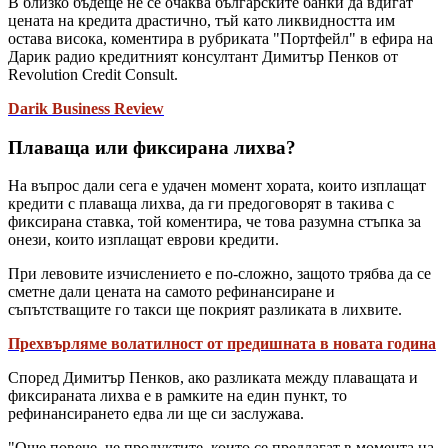
В близко бъдеще не се очаква българските банки да вдигат
цената на кредита драстично, тъй като ликвидността им
остава висока, коментира в рубриката "Портфейл" в ефира на
Дарик радио кредитният консултант Димитър Пенков от
Revolution Credit Consult.
Darik Business Review
Плаваща или фиксирана лихва?
На въпрос дали сега е удачен момент хората, които изплащат
кредити с плаваща лихва, да ги предоговорят в такива с
фиксирана ставка, той коментира, че това разумна стъпка за
онези, които изплащат еврови кредити.
При левовите изчислението е по-сложно, защото трябва да се
сметне дали цената на самото рефинансиране и
съпътстващите го такси ще покрият разликата в лихвите.
Прехвърляме волатилност от предишната в новата година
Според Димитър Пенков, ако разликата между плаващата и
фиксираната лихва е в рамките на един пункт, то
рефинансирането едва ли ще си заслужава.
"Още повече, че продуктите, които се предлагат в момента на