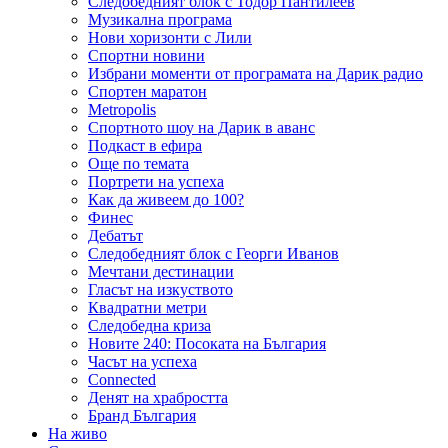
Следобедният блок с Тодор Пантилеев
Музикална програма
Нови хоризонти с Лили
Спортни новини
Избрани моменти от програмата на Дарик радио
Спортен маратон
Metropolis
Спортното шоу на Дарик в аванс
Подкаст в ефира
Още по темата
Портрети на успеха
Как да живеем до 100?
Финес
Дебатът
Следобедният блок с Георги Иванов
Мечтани дестинации
Гласът на изкуството
Квадратни метри
Следобедна криза
Новите 240: Посоката на България
Часът на успеха
Connected
Денят на храбростта
Бранд България
На живо