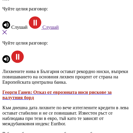
Чуйте целия разговор:
Слушай
Слушай
Чуйте целия разговор:
Лихвените нива в България остават рекордно ниски, въпреки
повишаването на основния лихвен процент от страна на
Европейската централна банка.
Георги Ганев: Отказ от еврозоната носи рискове за
валутния борд
Към днешна дата лихвите по вече изтеглените кредити в лева
остават стабилни и не се повишават. Известен ръст се
наблюдава при тези в евро, тъй като те зависят от
междубанковия индекс Euribor.