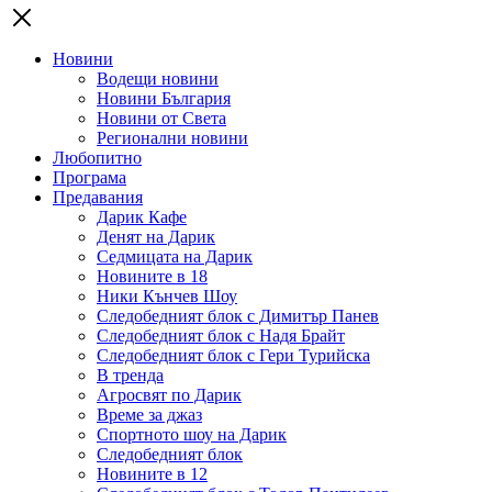
Новини
Водещи новини
Новини България
Новини от Света
Регионални новини
Любопитно
Програма
Предавания
Дарик Кафе
Денят на Дарик
Седмицата на Дарик
Новините в 18
Ники Кънчев Шоу
Следобедният блок с Димитър Панев
Следобедният блок с Надя Брайт
Следобедният блок с Гери Турийска
В тренда
Агросвят по Дарик
Време за джаз
Спортното шоу на Дарик
Следобедният блок
Новините в 12