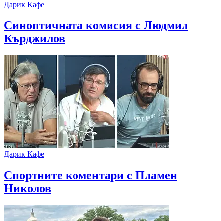
Дарик Кафе
Синоптичната комисия с Людмил
Кърджилов
Дарик Кафе
Спортните коментари с Пламен
Николов