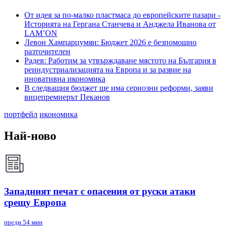
От идея за по-малко пластмаса до европейските пазари -
Историята на Гергана Станчева и Анджела Иванова от
LAM’ОN
Левон Хампарцумян: Бюджет 2026 е безпомощно
разточителен
Радев: Работим за утвърждаване мястото на България в
реиндустриализацията на Европа и за развие на
иновативна икономика
В следващия бюджет ще има сериозни реформи, заяви
вицепремиерът Пеканов
портфейл
икономика
Най-ново
Западният печат с опасения от руски атаки
срещу Европа
преди 54 мин