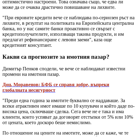
оптимистично настроени. Това означава също, че едва ли
може да се очаква драстично повишаване на лихвите.
"При евровите кредити вече се наблюдава по-сериозен ръст на
лихвите, в резултат на политиката на Европейската централна
банка, но у нас самите банки проактивно се свързат с
кредитополучателите, използващи такива продукти, и им
предлагат рефинансиране с левови заеми", каза още
кредитният консултант.
Какви са прогнозите за имотния пазар?
Димитър Пенков сподели, че вече се наблюдават известни
промени на имотния пазар.
Доц. Моравенов: БФБ се справя добре, въпреки
глобалната несигурност
"Преди една година за имотите буквално се наддаваше. За
всеки атрактивен имот имаше по 10 купувачи и който даде по-
висока цена, сключваше сделка. Сега вече не е така и има
клиенти, които успяват да договорят отстъпки от 5% или 10%
от цената, което доскоро беше немислимо.
По отношение на цените на имотите, може да се каже, че те