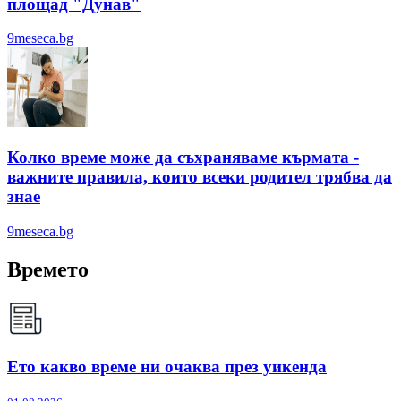
площад "Дунав"
9meseca.bg
Колко време може да съхраняваме кърмата -
важните правила, които всеки родител трябва да
знае
9meseca.bg
Времето
Ето какво време ни очаква през уикенда