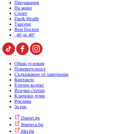
Предавания
На живо
Спорт
Darik Health
Търсене
Best Doctors
„40 до 40“
Общи условия
Поверителност
Съдържание от партньори
Контакти
Етичен кодекс
Всички статии
Ключови думи
Реклама
За нас
Dsport.bg
9meseca.bg
Idei.bg