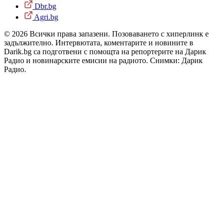
Dbr.bg
Agri.bg
© 2026 Всички права запазени. Позоваването с хиперлинк е
задължително. Интервютата, коментарите и новините в
Darik.bg са подготвени с помощта на репортерите на Дарик
Радио и новинарските емисии на радиото. Снимки: Дарик
Радио.