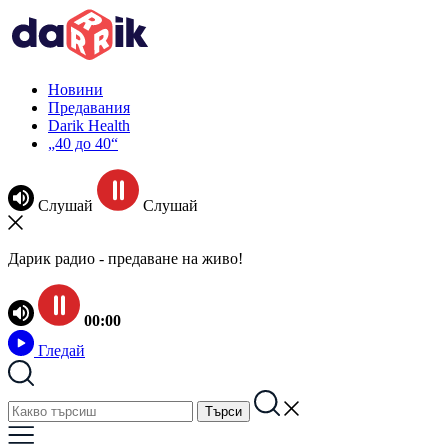
Новини
Предавания
Darik Health
„40 до 40“
Слушай
Слушай
Дарик радио - предаване на живо!
00:00
Гледай