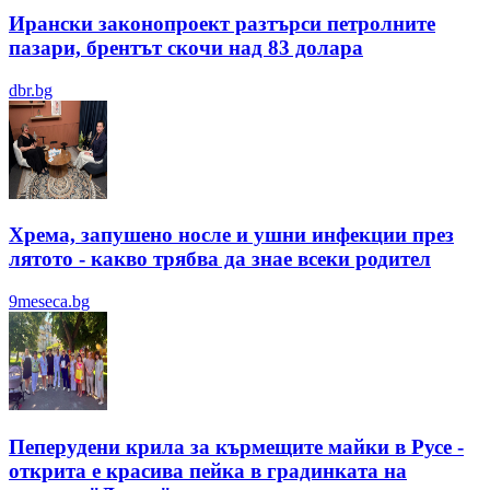
Ирански законопроект разтърси петролните
пазари, брентът скочи над 83 долара
dbr.bg
Хрема, запушено носле и ушни инфекции през
лятотo - какво трябва да знае всеки родител
9meseca.bg
Пеперудени крила за кърмещите майки в Русе -
открита е красива пейка в градинката на