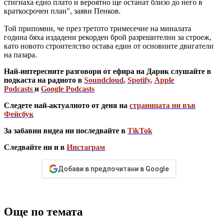
стигнаха едно плато и вероятно ще останат близо до него в
краткосрочен план", заяви Пенков.
Той припомни, че през третото тримесечие на миналата
година бяха издадени рекорден брой разрешителни за строеж,
като новото строителство остава един от основните двигатели
на пазара.
Най-интересните разговори от ефира на Дарик слушайте в
подкаста на радиото в
Soundcloud
,
Spotify
,
Apple
Podcasts
и
Google Podcasts
Следете най-актуалното от деня на
страницата ни във
Фейсбук
За забавни видеа ни последвайте в
TikTok
Следвайте ни и в
Инстаграм
Добави в предпочитани в Google
Още по темата