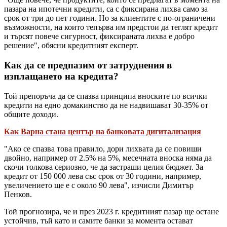
пазара на ипотечни кредити, са с фиксирана лихва само за
срок от три до пет години. Но за клиентите с по-ограничени
възможности, на които тепърва им предстои да теглят кредит
и търсят повече сигурност, фиксираната лихва е добро
решение", обясни кредитният експерт.
Как да се предпазим от затруднения в
изплащането на кредита?
Той препоръча да се спазва принципа вноските по всички
кредити на едно домакинство да не надвишават 30-35% от
общите доходи.
Как Варна стана център на банковата дигитализация
"Ако се спазва това правило, дори лихвата да се повиши
двойно, например от 2.5% на 5%, месечната вноска няма да
скочи толкова сериозно, че да застраши целия бюджет. За
кредит от 150 000 лева със срок от 30 години, например,
увеличението ще е с около 90 лева", изчисли Димитър
Пенков.
Той прогнозира, че и през 2023 г. кредитният пазар ще остане
устойчив, тъй като и самите банки за момента остават