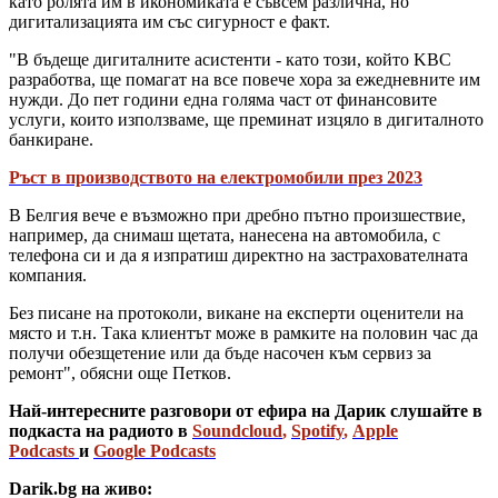
като ролята им в икономиката е съвсем различна, но
дигитализацията им със сигурност е факт.
"В бъдеще дигиталните асистенти - като този, който KBC
разработва, ще помагат на все повече хора за ежедневните им
нужди. До пет години една голяма част от финансовите
услуги, които използваме, ще преминат изцяло в дигиталното
банкиране.
Ръст в производството на електромобили през 2023
В Белгия вече е възможно при дребно пътно произшествие,
например, да снимаш щетата, нанесена на автомобила, с
телефона си и да я изпратиш директно на застрахователната
компания.
Без писане на протоколи, викане на експерти оценители на
място и т.н. Така клиентът може в рамките на половин час да
получи обезщетение или да бъде насочен към сервиз за
ремонт", обясни още Петков.
Най-интересните разговори от ефира на Дарик слушайте в
подкаста на радиото в
Soundcloud
,
Spotify
,
Apple
Podcasts
и
Google Podcasts
Darik.bg на живо: