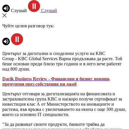
Слушай
Слушай
Чуйте целия разговор тук:
Центърът за дигитални и споделени услуги на KBC
Group - KBC Global Services Варна продължава да расте. Той
беше основан преди близо три години и в него вече работят
над 800 души.
Darik Business Review - Финансови и бизнес новини,
пречупени през собствения ви джоб
Центърът отговаря за дигитализацията на финансовата и
застрахователна група KBC и наскоро получи сертификат за
инвестиция клас А от Министерството на иновациите и
растежа, във връзка с увеличаването на екипа с още 300 души,
които са основно IT специалисти.
"За да развиват своите продукти, банките трябва да