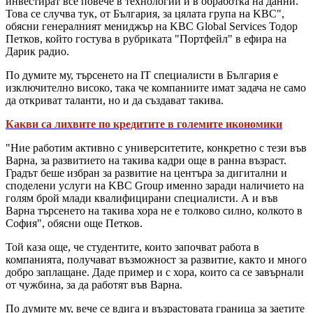
инвестират все повече в технологии и в обработка на данни.
Това се случва тук, от България, за цялата група на KBC",
обясни генералният мениджър на KBC Global Services Тодор
Петков, който гостува в рубриката "Портфейл" в ефира на
Дарик радио.
По думите му, търсенето на IT специалисти в България е
изключително високо, така че компаниите имат задача не само
да откриват таланти, но и да създават такива.
Какви са лихвите по кредитите в големите икономики
"Ние работим активно с университетите, конкретно с тези във
Варна, за развитието на такива кадри още в ранна възраст.
Градът беше избран за развитие на центъра за дигитални и
споделени услуги на KBC Group именно заради наличието на
голям брой млади квалифицирани специалисти. А и във
Варна търсенето на такива хора не е толково силно, колкото в
София", обясни още Петков.
Той каза още, че студентите, които започват работа в
компанията, получават възможност за развитие, както и много
добро заплащане. Даде пример и с хора, които са се завърнали
от чужбина, за да работят във Варна.
По думите му, вече се вдига и възрастовата граница за заетите