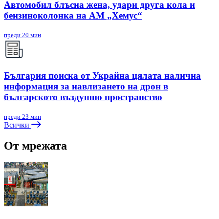
Автомобил блъсна жена, удари друга кола и
бензиноколонка на АМ „Хемус“
преди 20 мин
България поиска от Украйна цялата налична
информация за навлизането на дрон в
българското въздушно пространство
преди 23 мин
Всички
От мрежата