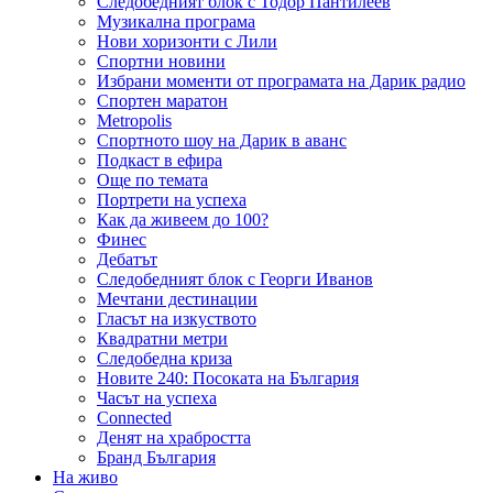
Следобедният блок с Тодор Пантилеев
Музикална програма
Нови хоризонти с Лили
Спортни новини
Избрани моменти от програмата на Дарик радио
Спортен маратон
Metropolis
Спортното шоу на Дарик в аванс
Подкаст в ефира
Още по темата
Портрети на успеха
Как да живеем до 100?
Финес
Дебатът
Следобедният блок с Георги Иванов
Мечтани дестинации
Гласът на изкуството
Квадратни метри
Следобедна криза
Новите 240: Посоката на България
Часът на успеха
Connected
Денят на храбростта
Бранд България
На живо