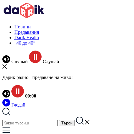
Новини
Предавания
Darik Health
„40 до 40“
Слушай
Слушай
Дарик радио - предаване на живо!
00:00
Гледай