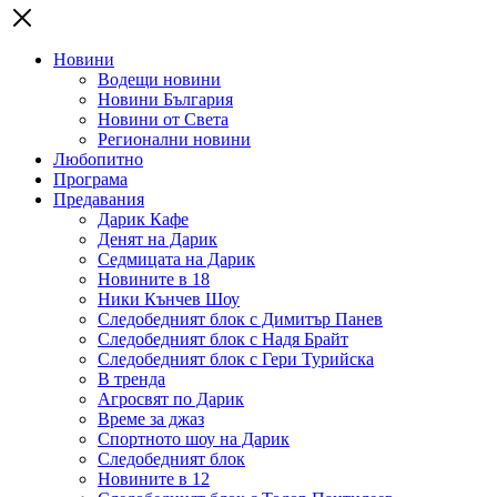
Новини
Водещи новини
Новини България
Новини от Света
Регионални новини
Любопитно
Програма
Предавания
Дарик Кафе
Денят на Дарик
Седмицата на Дарик
Новините в 18
Ники Кънчев Шоу
Следобедният блок с Димитър Панев
Следобедният блок с Надя Брайт
Следобедният блок с Гери Турийска
В тренда
Агросвят по Дарик
Време за джаз
Спортното шоу на Дарик
Следобедният блок
Новините в 12