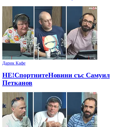
Дарик Кафе
НЕ!СпортнитеНовини със Самуил
Петканов