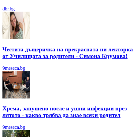
dbr.bg
Честита дъщеричка на прекрасната ни лекторка
от Училищата за родители - Симона Крумова!
9meseca.bg
Хрема, запушено носле и ушни инфекции през
лятотo - какво трябва да знае всеки родител
9meseca.bg