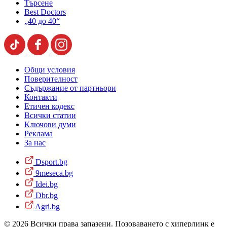
Търсене
Best Doctors
„40 до 40“
Общи условия
Поверителност
Съдържание от партньори
Контакти
Етичен кодекс
Всички статии
Ключови думи
Реклама
За нас
Dsport.bg
9meseca.bg
Idei.bg
Dbr.bg
Agri.bg
© 2026 Всички права запазени. Позоваването с хиперлинк е