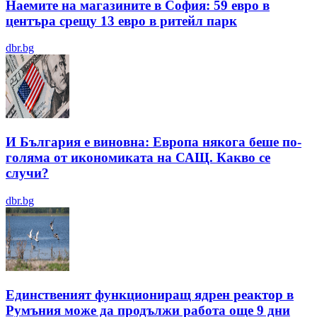
Наемите на магазините в София: 59 евро в
центъра срещу 13 евро в ритейл парк
dbr.bg
И България е виновна: Европа някога беше по-
голяма от икономиката на САЩ. Какво се
случи?
dbr.bg
Единственият функциониращ ядрен реактор в
Румъния може да продължи работа още 9 дни