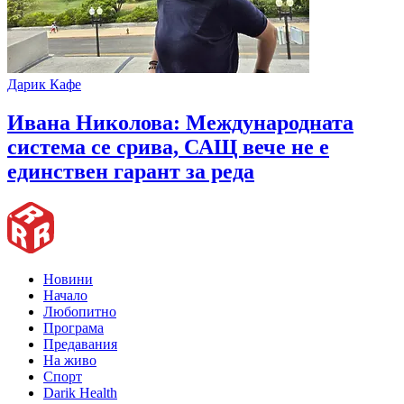
Дарик Кафе
Ивана Николова: Международната
система се срива, САЩ вече не е
единствен гарант за реда
Новини
Начало
Любопитно
Програма
Предавания
На живо
Спорт
Darik Health