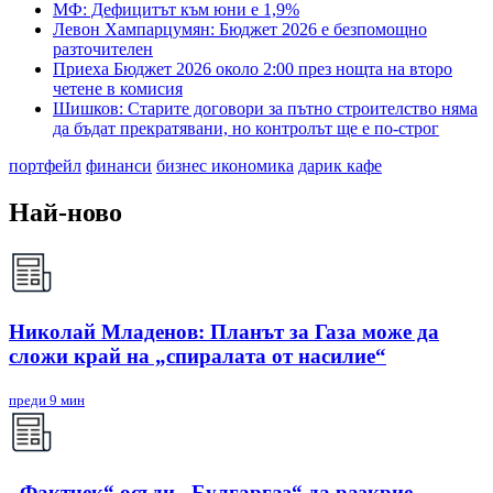
МФ: Дефицитът към юни е 1,9%
Левон Хампарцумян: Бюджет 2026 е безпомощно
разточителен
Приеха Бюджет 2026 около 2:00 през нощта на второ
четене в комисия
Шишков: Старите договори за пътно строителство няма
да бъдат прекратявани, но контролът ще е по-строг
портфейл
финанси
бизнес икономика
дарик кафе
Най-ново
Николай Младенов: Планът за Газа може да
сложи край на „спиралата от насилие“
преди 9 мин
„Фактчек“ осъди „Булгаргаз“ да разкрие