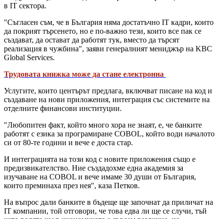
в IT сектора.
"Съгласен съм, че в България няма достатъчно IT кадри, които
да покрият търсенето, но е по-важно тези, които все пак се
създават, да остават да работят тук, вместо да търсят
реализация в чужбина", заяви генералният мениджър на KBC
Global Services.
Трудовата книжка може да стане електронна
Услугите, които центърът предлага, включват писане на код и
създаване на нови приложения, интеграция със системите на
отделните финансови институции.
"Любопитен факт, който много хора не знаят, е, че банките
работят с езика за програмиране COBOL, който води началото
си от 80-те години и вече е доста стар.
И интеграцията на този код с новите приложения също е
предизвикателство. Ние създадохме една академия за
изучаване на COBOL и вече имаме 30 души от България,
които преминаха през нея", каза Петков.
На въпрос дали банките в бъдеще ще започнат да приличат на
IT компании, той отговори, че това едва ли ще се случи, тъй