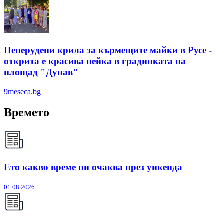
Пеперудени крила за кърмещите майки в Русе -
открита е красива пейка в градинката на
площад "Дунав"
9meseca.bg
Времето
Ето какво време ни очаква през уикенда
01.08.2026