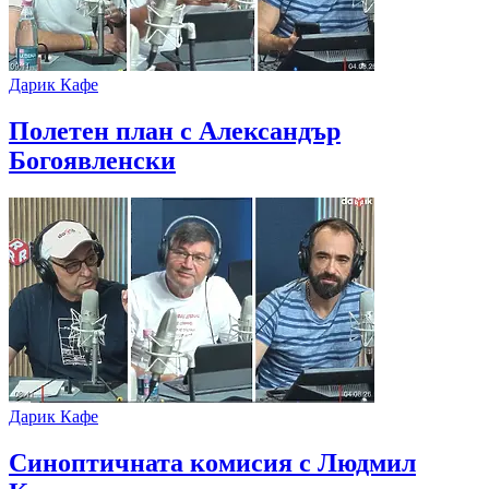
Дарик Кафе
Полетен план с Александър
Богоявленски
Дарик Кафе
Синоптичната комисия с Людмил