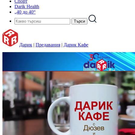
Спорт
Darik Health
„40 до 40“
Дарик
|
Предавания
|
Дарик Кафе