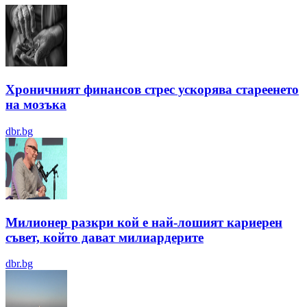
Хроничният финансов стрес ускорява стареенето
на мозъка
dbr.bg
Милионер разкри кой е най-лошият кариерен
съвет, който дават милиардерите
dbr.bg