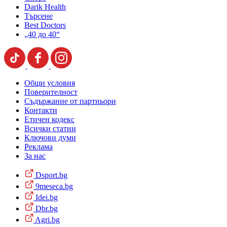
Darik Health
Търсене
Best Doctors
„40 до 40“
Общи условия
Поверителност
Съдържание от партньори
Контакти
Етичен кодекс
Всички статии
Ключови думи
Реклама
За нас
Dsport.bg
9meseca.bg
Idei.bg
Dbr.bg
Agri.bg