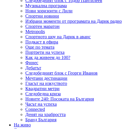
Следобедният блок с Тодор Пантилеев
Музикална програма
Нови хоризонти с Лили
Спортни новини
Избрани моменти от програмата на Дарик радио
Спортен маратон
Metropolis
Спортното шоу на Дарик в аванс
Подкаст в ефира
Още по темата
Портрети на успеха
Как да живеем до 100?
Финес
Дебатът
Следобедният блок с Георги Иванов
Мечтани дестинации
Гласът на изкуството
Квадратни метри
Следобедна криза
Новите 240: Посоката на България
Часът на успеха
Connected
Денят на храбростта
Бранд България
На живо