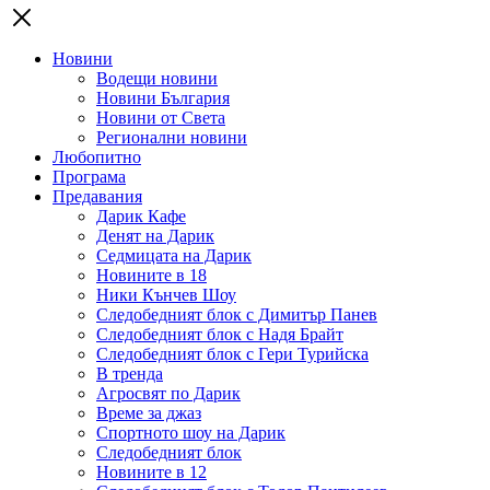
Новини
Водещи новини
Новини България
Новини от Света
Регионални новини
Любопитно
Програма
Предавания
Дарик Кафе
Денят на Дарик
Седмицата на Дарик
Новините в 18
Ники Кънчев Шоу
Следобедният блок с Димитър Панев
Следобедният блок с Надя Брайт
Следобедният блок с Гери Турийска
В тренда
Агросвят по Дарик
Време за джаз
Спортното шоу на Дарик
Следобедният блок
Новините в 12