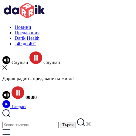
Новини
Предавания
Darik Health
„40 до 40“
Слушай
Слушай
Дарик радио - предаване на живо!
00:00
Гледай