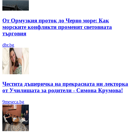
От Ормузкия проток до Черно море: Как
морските конфликти променят световната
търговия
dbr.bg
Честита дъщеричка на прекрасната ни лекторка
от Училищата за родители - Симона Крумова!
9meseca.bg