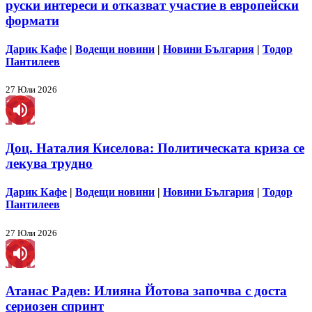
руски интереси и отказват участие в европейски
формати
Дарик Кафе
|
Водещи новини
|
Новини България
|
Тодор
Пантилеев
27 Юли 2026
Доц. Наталия Киселова: Политическата криза се
лекува трудно
Дарик Кафе
|
Водещи новини
|
Новини България
|
Тодор
Пантилеев
27 Юли 2026
Атанас Радев: Илияна Йотова започва с доста
сериозен спринт