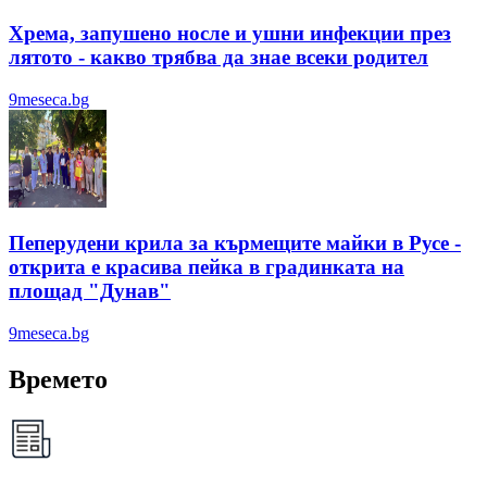
Хрема, запушено носле и ушни инфекции през
лятотo - какво трябва да знае всеки родител
9meseca.bg
Пеперудени крила за кърмещите майки в Русе -
открита е красива пейка в градинката на
площад "Дунав"
9meseca.bg
Времето