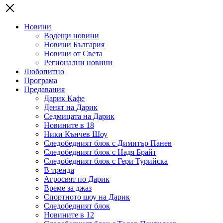
Новини
Водещи новини
Новини България
Новини от Света
Регионални новини
Любопитно
Програма
Предавания
Дарик Кафе
Денят на Дарик
Седмицата на Дарик
Новините в 18
Ники Кънчев Шоу
Следобедният блок с Димитър Панев
Следобедният блок с Надя Брайт
Следобедният блок с Гери Турийска
В тренда
Агросвят по Дарик
Време за джаз
Спортното шоу на Дарик
Следобедният блок
Новините в 12