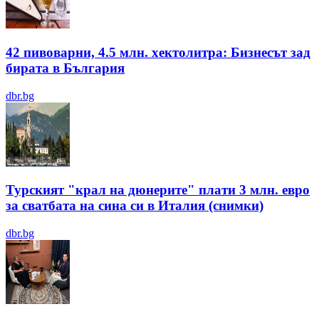
42 пивоварни, 4.5 млн. хектолитра: Бизнесът зад
бирата в България
dbr.bg
Турският "крал на дюнерите" плати 3 млн. евро
за сватбата на сина си в Италия (снимки)
dbr.bg