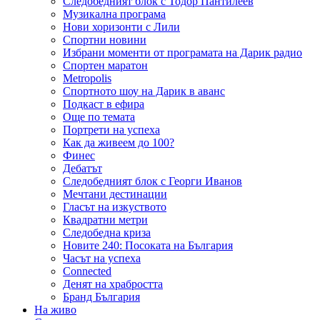
Следобедният блок с Тодор Пантилеев
Музикална програма
Нови хоризонти с Лили
Спортни новини
Избрани моменти от програмата на Дарик радио
Спортен маратон
Metropolis
Спортното шоу на Дарик в аванс
Подкаст в ефира
Още по темата
Портрети на успеха
Как да живеем до 100?
Финес
Дебатът
Следобедният блок с Георги Иванов
Мечтани дестинации
Гласът на изкуството
Квадратни метри
Следобедна криза
Новите 240: Посоката на България
Часът на успеха
Connected
Денят на храбростта
Бранд България
На живо