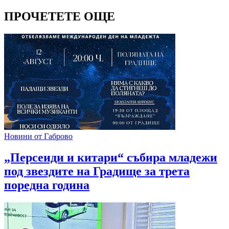
ПРОЧЕТЕТЕ ОЩЕ
Новини от Габрово
„Персеиди и китари“ събира младежи
под звездите на Градище за трета
поредна година