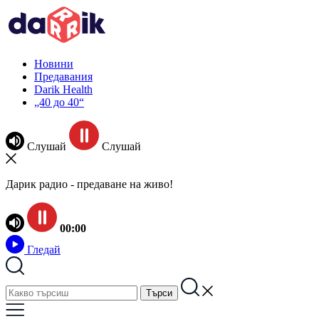
Новини
Предавания
Darik Health
„40 до 40“
Слушай
Слушай
Дарик радио - предаване на живо!
00:00
Гледай