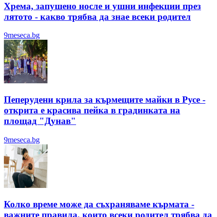
Хрема, запушено носле и ушни инфекции през
лятотo - какво трябва да знае всеки родител
9meseca.bg
Пеперудени крила за кърмещите майки в Русе -
открита е красива пейка в градинката на
площад "Дунав"
9meseca.bg
Колко време може да съхраняваме кърмата -
важните правила, които всеки родител трябва да