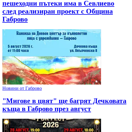
пешеходни пътеки има в Севлиево
след реализиран проект с Община
Габрово
Новини от Габрово
"Мигове в цвят" ще багрят Дечковата
къща в Габрово през август