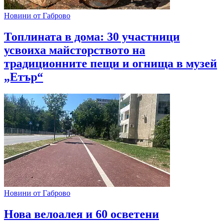
Новини от Габрово
Топлината в дома: 30 участници
усвоиха майсторството на
традиционните пещи и огнища в музей
„Етър“
Новини от Габрово
Нова велоалея и 60 осветени