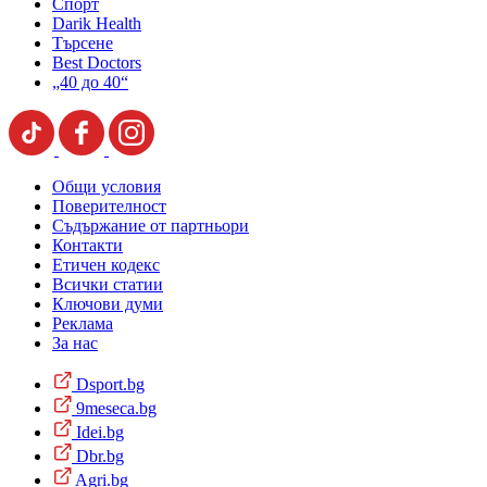
Спорт
Darik Health
Търсене
Best Doctors
„40 до 40“
Общи условия
Поверителност
Съдържание от партньори
Контакти
Етичен кодекс
Всички статии
Ключови думи
Реклама
За нас
Dsport.bg
9meseca.bg
Idei.bg
Dbr.bg
Agri.bg