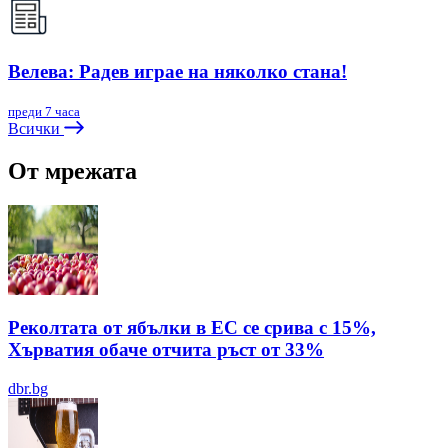
Велева: Радев играе на няколко стана!
преди 7 часа
Всички
От мрежата
Реколтата от ябълки в ЕС се срива с 15%,
Хърватия обаче отчита ръст от 33%
dbr.bg