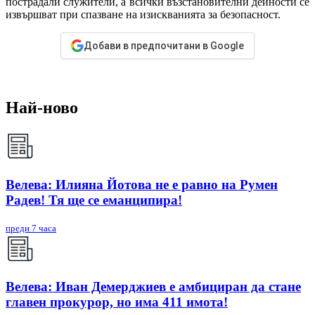
пострадали служители, а всички възстановителни дейности се
извършват при спазване на изискванията за безопасност.
Добави в предпочитани в Google
Най-ново
Велева: Илияна Йотова не е равно на Румен
Радев! Тя ще се еманципира!
преди 7 часа
Велева: Иван Демерджиев е амбициран да стане
главен прокурор, но има 411 имота!