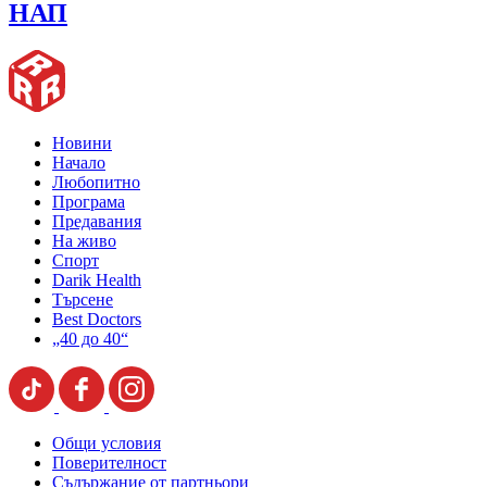
НАП
Новини
Начало
Любопитно
Програма
Предавания
На живо
Спорт
Darik Health
Търсене
Best Doctors
„40 до 40“
Общи условия
Поверителност
Съдържание от партньори