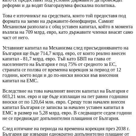
реформи и да водят благоразумна фискална политика.
Това е източникът на средствата, които той предоставя под
формата на заеми на държавите-бенефщиери. Самият
Механизъм разполага с общ уставен капитал, който в момента
възлиза на 709 млрд. евро, като държавите членки внасят само
част от него.
Уставният капитал на Механизма след присъединяването на
България ще бъде 714,7 млрд. евро, от които реално внесен
капитал - 81,7 млрд. евро. Тъй като БВП на глава от
населението на България е под 75% от средното за ЕС,
страната се ползва от временна корекция за период от 12
години, което води и до по-ниски вноски във внесения
капитал на ЕМС.
Вследствие на това началният внесен капитал на България е
603,21 млн. евро и ще бъде изплащан на пет равни годишни
вноски от по 120,64 млн. евро. Срещу този начален внесен
капитал България се записва за начален уставен капитал в
ЕМС в размер на 5,28 млрд. евро. В следващите седем години
не се предвиждат допълнителни плащания от България.
След изтичане на периода на временна корекция през 2038 г.
България ще извърши еднократно допълнително плащане от