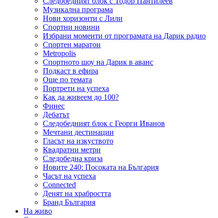
Следобедният блок с Тодор Пантилеев
Музикална програма
Нови хоризонти с Лили
Спортни новини
Избрани моменти от програмата на Дарик радио
Спортен маратон
Metropolis
Спортното шоу на Дарик в аванс
Подкаст в ефира
Още по темата
Портрети на успеха
Как да живеем до 100?
Финес
Дебатът
Следобедният блок с Георги Иванов
Мечтани дестинации
Гласът на изкуството
Квадратни метри
Следобедна криза
Новите 240: Посоката на България
Часът на успеха
Connected
Денят на храбростта
Бранд България
На живо