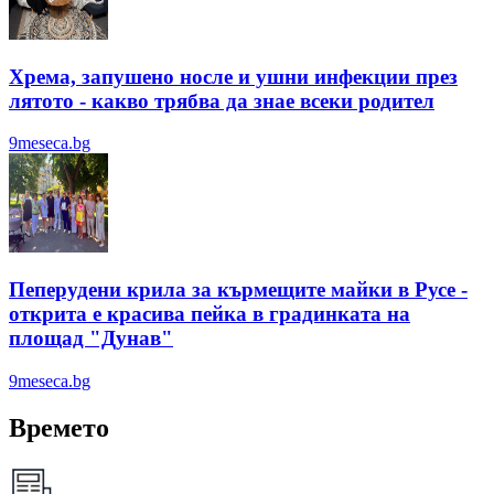
Хрема, запушено носле и ушни инфекции през
лятотo - какво трябва да знае всеки родител
9meseca.bg
Пеперудени крила за кърмещите майки в Русе -
открита е красива пейка в градинката на
площад "Дунав"
9meseca.bg
Времето