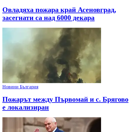
Овладяха пожара край Асеновград,
засегнати са над 6000 декара
Новини България
Пожарът между Първомай и с. Брягово
е локализиран