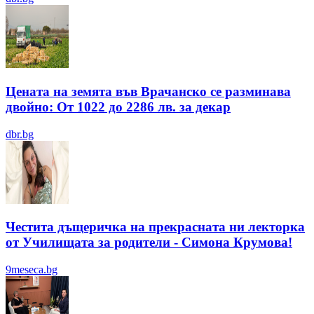
Цената на земята във Врачанско се разминава
двойно: От 1022 до 2286 лв. за декар
dbr.bg
Честита дъщеричка на прекрасната ни лекторка
от Училищата за родители - Симона Крумова!
9meseca.bg