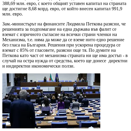
388,69 млн. евро, с което общият уставен капитал на страната
ще достигне 8,68 млрд. евро, от който внесен капитал 991,9
млн. евро.
Зам.-министърът на финансите Людмила Петкова разясни, че
решенията за подпомагане на една държава във фалит се
вземат с изричното съгласие на всички страни членки на
Механизма, т.е. няма да може да се вземе нито едно решение
без гласа на България. Решения при ускорена процедура се
вземат с 85% от гласовете, разясни още тя. По думите на
Петкова като част от механизма страната ни ще има достъп - в
случай на остра нужда от средства, което ще донесе директни
и индиректни икономически ползи.