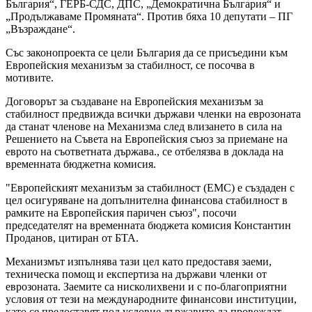
България“, ГЕРБ-СДС, ДПС, „Демократична България“ и
„Продължаваме Промяната“. Против бяха 10 депутати – ПГ
„Възраждане“.
Със законопроекта се цели България да се присъедини към
Европейския механизъм за стабилност, се посочва в
мотивите.
Договорът за създаване на Европейския механизъм за
стабилност предвижда всички държави членки на еврозоната
да станат членове на Механизма след влизането в сила на
Решението на Съвета на Европейския съюз за приемане на
еврото на съответната държава., се отбелязва в доклада на
временната бюджетна комисия.
"Европейският механизъм за стабилност (ЕМС) е създаден с
цел осигуряване на допълнителна финансова стабилност в
рамките на Европейския паричен съюз", посочи
председателят на временната бюджета комисия Константин
Проданов, цитиран от БТА.
Механизмът изпълнява тази цел като предоставя заеми,
техническа помощ и експертиза на държави членки от
еврозоната. Заемите са нисколихвени и с по-благоприятни
условия от тези на международните финансови институции,
като се предоставят под условие държавите да провеждат