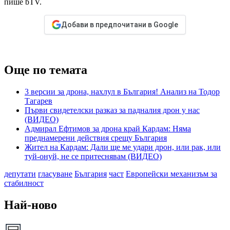
пише bTV.
Добави в предпочитани в Google
Още по темата
3 версии за дрона, нахлул в България! Анализ на Тодор
Тагарев
Първи свидетелски разказ за падналия дрон у нас
(ВИДЕО)
Адмирал Ефтимов за дрона край Кардам: Няма
преднамерени действия срещу България
Жител на Кардам: Дали ще ме удари дрон, или рак, или
туй-онуй, не се притеснявам (ВИДЕО)
депутати
гласуване
България
част
Европейски механизъм за
стабилност
Най-ново