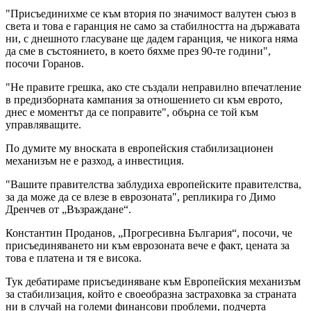
"Присъединихме се към втория по значимост валутен съюз в
света и това е гаранция не само за стабилността на държавата
ни, с днешното гласуване ще дадем гаранция, че никога няма
да сме в състоянието, в което бяхме през 90-те години",
посочи Горанов.
"Не правите грешка, ако сте създали неправилно впечатление
в предизборната кампания за отношението си към еврото,
днес е моментът да се поправите", обърна се той към
управляващите.
По думите му вноската в европейския стабилизационен
механизъм не е разход, а инвестиция.
"Вашите правителства заблудиха европейските правителства,
за да може да се влезе в еврозоната", репликира го Димо
Дренчев от „Възраждане“.
Константин Проданов, „Прогресивна България“, посочи, че
присъединяването ни към еврозоната вече е факт, цената за
това е платена и тя е висока.
Тук дебатираме присъединяване към Европейския механизъм
за стабилизация, който е своеобразна застраховка за страната
ни в случай на големи финансови проблеми, подчерта