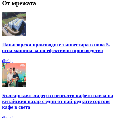
От мрежата
Панагюрски производител инвестира в нова 5-
осна машина за по-ефективно производство
dbr.bg
Българският лидер в спешълти кафето влиза на
китайския пазар с едни от най-редките сортове
кафе в света
dbr.bg