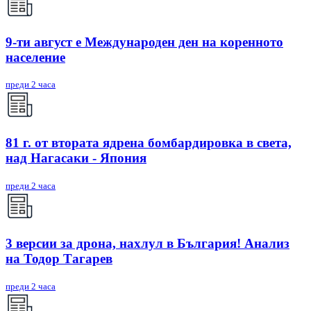
9-ти август е Международен ден на коренното
население
преди 2 часа
81 г. от втората ядрена бомбардировка в света,
над Нагасаки - Япония
преди 2 часа
3 версии за дрона, нахлул в България! Анализ
на Тодор Тагарев
преди 2 часа