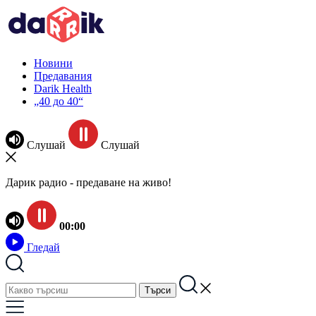
Новини
Предавания
Darik Health
„40 до 40“
Слушай
Слушай
Дарик радио - предаване на живо!
00:00
Гледай