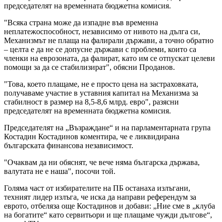
председателят на временната бюджетна комисия.
"Всяка страна може да изпадне във временна
неплатежоспособност, независимо от нивото на дълга си,
Механизмът не плаща на фалирали държави, а точно обратно
– целта е да не се допусне държави с проблеми, които са
членки на еврозоната, да фалират, като им се отпускат целеви
помощи за да се стабилизират", обясни Проданов.
"Това, което плащаме, не е просто цена на застраховката,
получаваме участие в уставния капитал на Механизма за
стабилност в размер на 8,5-8,6 млрд. евро", разясни
председателят на временната бюджетна комисия.
Председателят на „Възраждане“ и на парламентарната група
Костадин Костадинов коментира, че е ликвидирана
българската финансова независимост.
"Очаквам да ни обяснят, че вече няма българска държава,
валутата не е наша", посочи той.
Голяма част от избирателите на ПБ останаха излъгани,
техният лидер излъга, че иска да направи референдум за
еврото, отбеляза още Костадинов и добави: „Ние сме в „клуба
на богатите“ като сервитьори и ще плащаме чужди дългове“,