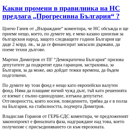
Какви промени в правилника на НС
предлага „Прогресивна България“ ?
Цончо Ганев от „Възраждане“ коментира, че НС обсъжда и ще
приеме нещо, което, по думите му, е меко казано цинизъм за
българския народ, защото следващите години България ще
даде 2 млрд. лв., за да се финансират закъсали държави, да
поеме техни дългове.
Мартин Димитров от ПГ “Демократична България“ призова
депутатите да подкрепят една гаранция, застраховка, за
България, за да може, ако дойдат тежки времена, да бъдем
подготвени.
По думите му този фонд е нещо като европейски валутен
фонд. Няма да плащаме ничий чужд дълг, тъй като решенията
се вземат с пълно единодушие, изтъкна депутатът.
Отговорността, която носим, поведението, трябва да е в полза
на България, на стабилността, подчерта Димитров.
Владислав Горанов от ГЕРБ-СДС коментира, че предложеният
законопроект е финалната фаза, надграждане над това, което
получихме с присъединяването си към еврозоната.