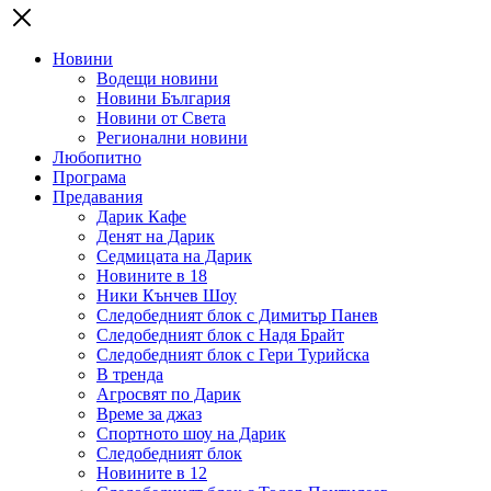
Новини
Водещи новини
Новини България
Новини от Света
Регионални новини
Любопитно
Програма
Предавания
Дарик Кафе
Денят на Дарик
Седмицата на Дарик
Новините в 18
Ники Кънчев Шоу
Следобедният блок с Димитър Панев
Следобедният блок с Надя Брайт
Следобедният блок с Гери Турийска
В тренда
Агросвят по Дарик
Време за джаз
Спортното шоу на Дарик
Следобедният блок
Новините в 12