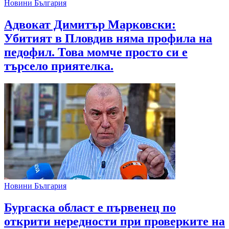
Новини България
Адвокат Димитър Марковски:
Убитият в Пловдив няма профила на
педофил. Това момче просто си е
търсело приятелка.
Новини България
Бургаска област е първенец по
открити нередности при проверките на