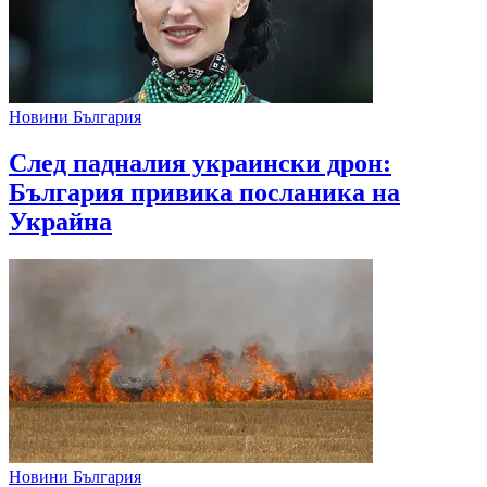
Новини България
След падналия украински дрон:
България привика посланика на
Украйна
Новини България