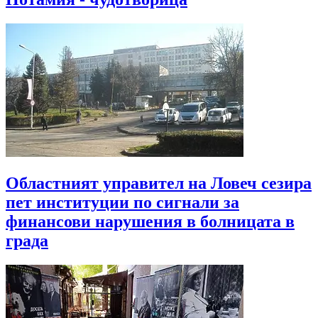
Областният управител на Ловеч сезира
пет институции по сигнали за
финансови нарушения в болницата в
града