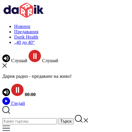
Новини
Предавания
Darik Health
„40 до 40“
Слушай
Слушай
Дарик радио - предаване на живо!
00:00
Гледай