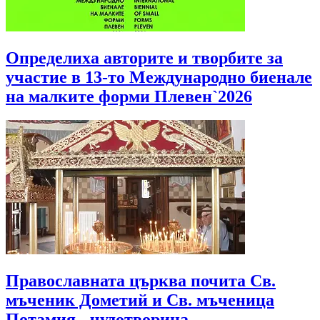
Определиха авторите и творбите за
участие в 13-то Международно биенале
на малките форми Плевен`2026
Православната църква почита Св.
мъченик Дометий и Св. мъченица
Потамия - чудотворица