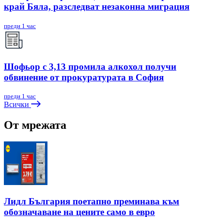
край Бяла, разследват незаконна миграция
преди 1 час
Шофьор с 3,13 промила алкохол получи
обвинение от прокуратурата в София
преди 1 час
Всички
От мрежата
Лидл България поетапно преминава към
обозначаване на цените само в евро