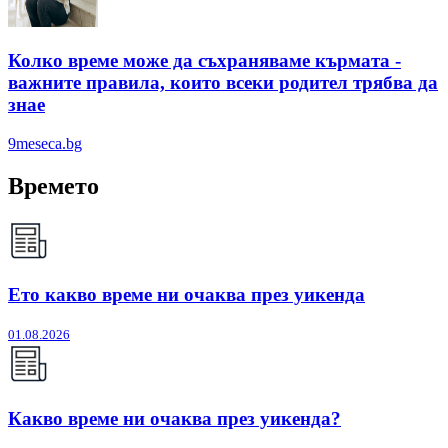
Колко време може да съхраняваме кърмата -
важните правила, които всеки родител трябва да
знае
9meseca.bg
Времето
Ето какво време ни очаква през уикенда
01.08.2026
Какво време ни очаква през уикенда?