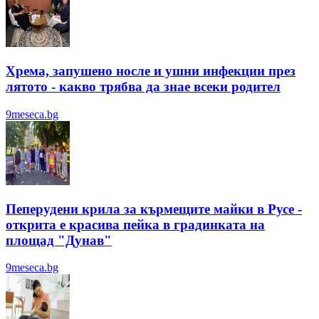
Хрема, запушено носле и ушни инфекции през
лятотo - какво трябва да знае всеки родител
9meseca.bg
Пеперудени крила за кърмещите майки в Русе -
открита е красива пейка в градинката на
площад "Дунав"
9meseca.bg