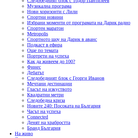
Следобедният блок с Тодор Пантилеев
Музикална програма
Нови хоризонти с Лили
Спортни новини
Избрани моменти от програмата на Дарик радио
Спортен маратон
Metropolis
Спортното шоу на Дарик в аванс
Подкаст в ефира
Още по темата
Портрети на успеха
Как да живеем до 100?
Финес
Дебатът
Следобедният блок с Георги Иванов
Мечтани дестинации
Гласът на изкуството
Квадратни метри
Следобедна криза
Новите 240: Посоката на България
Часът на успеха
Connected
Денят на храбростта
Бранд България
На живо