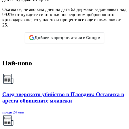
Оказва се, че ако към днешна дата 62 държави задоволяват над
99.9% от нуждите си от кръв посредством доброволното
кръводаряване, то у нас този процент все още е по-малко от
25.
Добави в предпочитани в Google
Най-ново
След зверското убийство в Пловдив: Оставиха в
ареста обвинените младежи
преди 24 мин