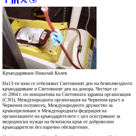
Кръводаряване
Николай Колев
На13-ти юни се отбелязват Световният ден на безвъзмездното
кръводаряване и Световният ден на донора. Честват се
от 2004 г. по инициатива на Световната здравна организация
(СЗО), Международната организация на Червения кръст и
Червения полумесец, Международното дружество за
кръвопреливане и Международната федерация на
организациите на кръводарителите с цел осигуряване за
медицински нужди на безопасна кръв от доброволни
кръводарители без парично обезщетение.