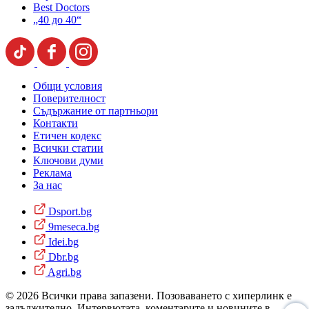
Best Doctors
„40 до 40“
Общи условия
Поверителност
Съдържание от партньори
Контакти
Етичен кодекс
Всички статии
Ключови думи
Реклама
За нас
Dsport.bg
9meseca.bg
Idei.bg
Dbr.bg
Agri.bg
© 2026 Всички права запазени. Позоваването с хиперлинк е
задължително. Интервютата, коментарите и новините в