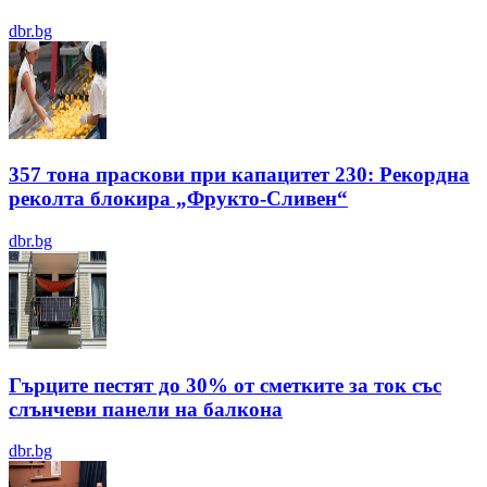
dbr.bg
357 тона праскови при капацитет 230: Рекордна
реколта блокира „Фрукто-Сливен“
dbr.bg
Гърците пестят до 30% от сметките за ток със
слънчеви панели на балкона
dbr.bg