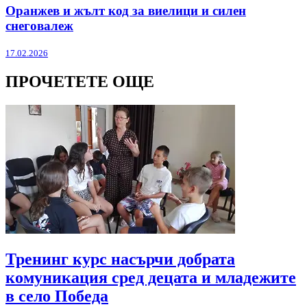
Оранжев и жълт код за виелици и силен
снеговалеж
17.02.2026
ПРОЧЕТЕТЕ ОЩЕ
Тренинг курс насърчи добрата
комуникация сред децата и младежите
в село Победа