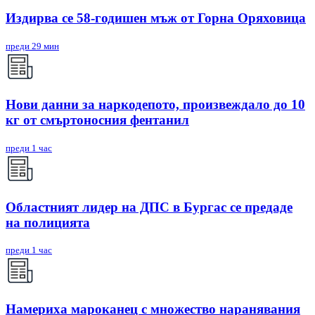
Издирва се 58-годишен мъж от Горна Оряховица
преди 29 мин
Нови данни за наркодепото, произвеждало до 10
кг от смъртоносния фентанил
преди 1 час
Областният лидер на ДПС в Бургас се предаде
на полицията
преди 1 час
Намериха мароканец с множество наранявания