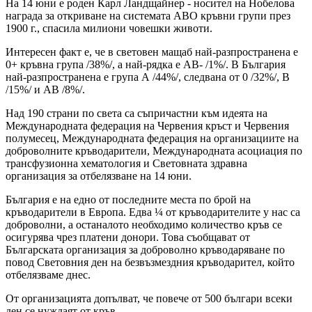
На 14 юни е роден Карл Ландщайнер - носител на Нобелова
награда за откриване на системата ABO кръвни групи през
1900 г., спасила милиони човешки животи.
Интересен факт е, че в световен мащаб най-разпространена е
0+ кръвна група /38%/, а най-рядка е АB- /1%/. В България
най-разпространена е група А /44%/, следвана от 0 /32%/, B
/15%/ и AB /8%/.
Над 190 страни по света са съпричастни към идеята на
Международната федерация на Червения кръст и Червения
полумесец, Международната федерация на организациите на
доброволните кръводарители, Международната асоциация по
трансфузионна хематология и Световната здравна
организация за отбелязване на 14 юни.
България е на едно от последните места по брой на
кръводарители в Европа. Едва ¼ от кръводарителите у нас са
доброволни, а останалото необходимо количество кръв се
осигурява чрез платени донори. Това съобщават от
Българската организация за доброволно кръводаряване по
повод Световния ден на безвъзмездния кръводарител, който
отбелязваме днес.
От организацията допълват, че повече от 500 българи всеки
ден се нуждаят от кръв.