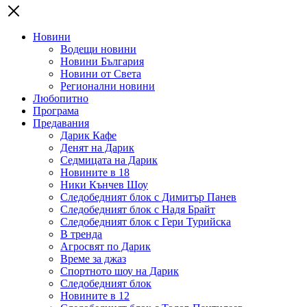
Новини
Водещи новини
Новини България
Новини от Света
Регионални новини
Любопитно
Програма
Предавания
Дарик Кафе
Денят на Дарик
Седмицата на Дарик
Новините в 18
Ники Кънчев Шоу
Следобедният блок с Димитър Панев
Следобедният блок с Надя Брайт
Следобедният блок с Гери Турийска
В тренда
Агросвят по Дарик
Време за джаз
Спортното шоу на Дарик
Следобедният блок
Новините в 12