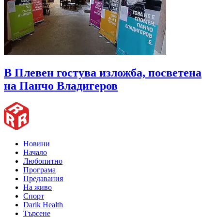
В Плевен гостува изложба, посветена
на Панчо Владигеров
Новини
Начало
Любопитно
Програма
Предавания
На живо
Спорт
Darik Health
Търсене