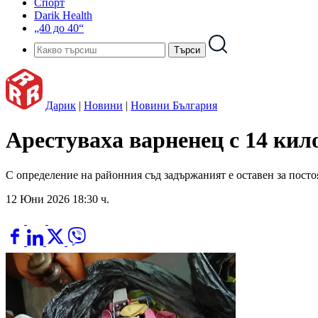
Спорт
Darik Health
„40 до 40“
Дарик
|
Новини
|
Новини България
Арестуваха варненец с 14 кило
С определение на районния съд задържаният е оставен за постоя
12 Юни 2026 18:30 ч.