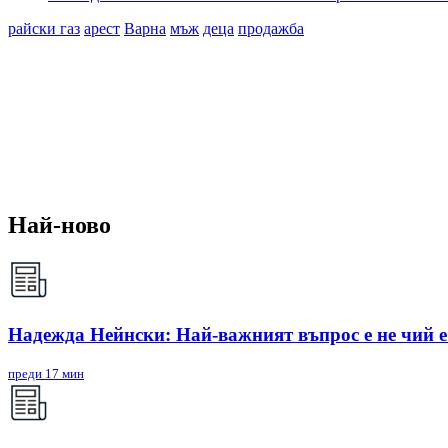
райски газ
арест
Варна
мъж
деца
продажба
Най-ново
Надежда Нейнски: Най-важният въпрос е не чий е 
преди 17 мин