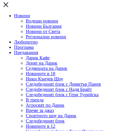
Новини
Водещи новини
Новини България
Новини от Света
Регионални новини
Любопитно
Програма
Предавания
Дарик Кафе
Денят на Дарик
Седмицата на Дарик
Новините в 18
Ники Кънчев Шоу
Следобедният блок с Димитър Панев
Следобедният блок с Надя Брайт
Следобедният блок с Гери Турийска
В тренда
Агросвят по Дарик
Време за джаз
Спортното шоу на Дарик
Следобедният блок
Новините в 12