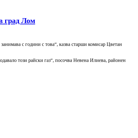
в град Лом
 занимава с години с това“, казва старши комисар Цветан
родавало този райски газ“, посочва Невена Илиева, районен