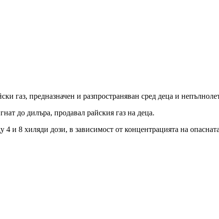
ски газ, предназначен и разпространяван сред деца и непълноле
гнат до дилъра, продавал райския газ на деца.
у 4 и 8 хиляди дози, в зависимост от концентрацията на опаснат