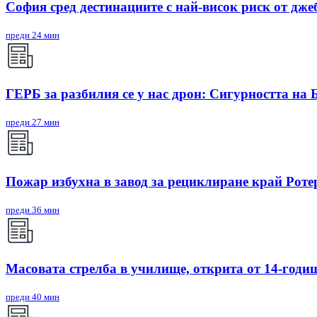
София сред дестинациите с най-висок риск от дже
преди 24 мин
ГЕРБ за разбилия се у нас дрон: Сигурността на 
преди 27 мин
Пожар избухна в завод за рециклиране край Рот
преди 36 мин
Масовата стрелба в училище, открита от 14-годиш
преди 40 мин