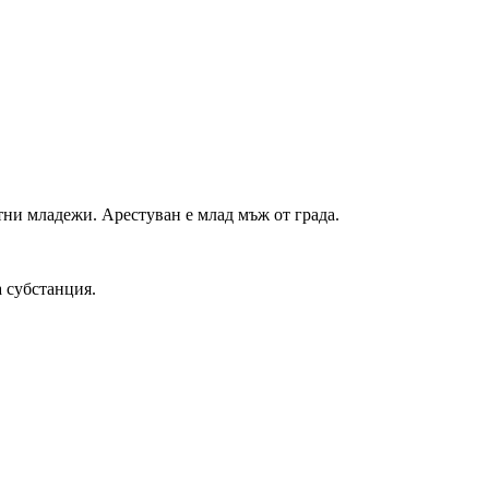
тни младежи. Арестуван е млад мъж от града.
а субстанция.