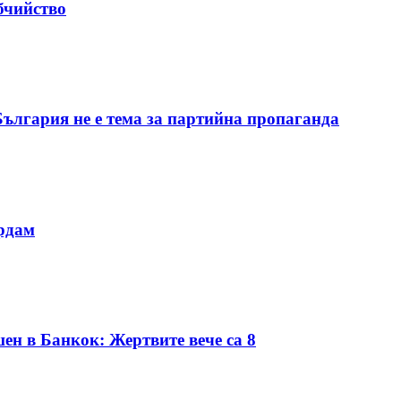
бчийство
България не е тема за партийна пропаганда
ердам
ен в Банкок: Жертвите вече са 8