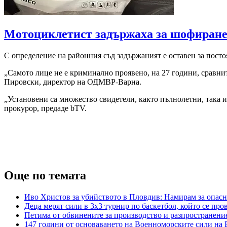
Мотоциклетист задържаха за шофиране 
С определение на районния съд задържаният е оставен за постоя
„Самото лице не е криминално проявено, на 27 години, сравнит
Пировски, директор на ОДМВР-Варна.
„Установени са множество свидетели, както пълнолетни, така и
прокурор, предаде bTV.
Още по темата
Иво Христов за убийството в Пловдив: Намирам за опасн
Деца мерят сили в 3х3 турнир по баскетбол, който се п
Петима от обвинените за производство и разпространение
147 години от основаването на Военноморските сили на 