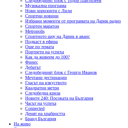
Следобедният блок с Тодор Пантилеев
Музикална програма
Нови хоризонти с Лили
Спортни новини
Избрани моменти от програмата на Дарик радио
Спортен маратон
Metropolis
Спортното шоу на Дарик в аванс
Подкаст в ефира
Още по темата
Портрети на успеха
Как да живеем до 100?
Финес
Дебатът
Следобедният блок с Георги Иванов
Мечтани дестинации
Гласът на изкуството
Квадратни метри
Следобедна криза
Новите 240: Посоката на България
Часът на успеха
Connected
Денят на храбростта
Бранд България
На живо