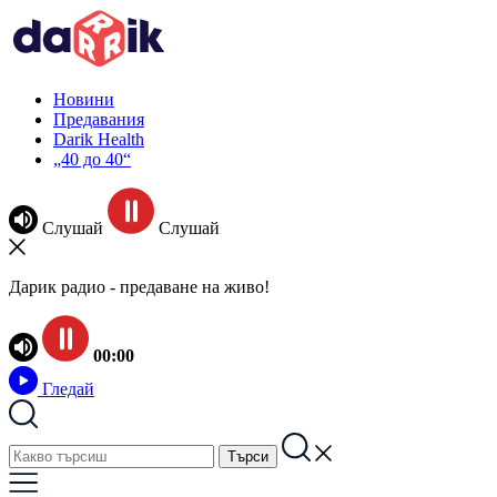
Новини
Предавания
Darik Health
„40 до 40“
Слушай
Слушай
Дарик радио - предаване на живо!
00:00
Гледай