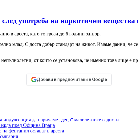
след употреба на наркотични вещества 
нно в ареста, като го грози до 6 години затвор.
елно млад. С доста добър стандарт на живот. Имаме данни, че се
 непълнолетни, от които се установява, че именно това лице е п
Добави в предпочитани в Google
а индулгенция да наричаме „деца” малолетните садисти
ровежда пред Община Враца
 на фентанил остават в ареста
България